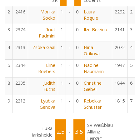
SK
Löberitz
2
2416
Monika
1
-
0
Laura
2292
2
Socko
Rogule
3
2374
Rout
1
-
0
Ilze Berzina
2141
3
Padmini
4
2313
Zsòka Gaàl
1
-
0
Elina
2072
4
Otikova
5
2344
Eline
1
-
0
Nadine
1947
5
Roebers
Naumann
8
2235
Judith
1
-
0
Christine
1844
6
Fuchs
Giebel
9
2212
Lyubka
1
-
0
Rebekka
1815
7
Genova
Schuster
SV Weißblau
TuRa
2.5
3.5
-
Allianz
Harksheide
Leipzig