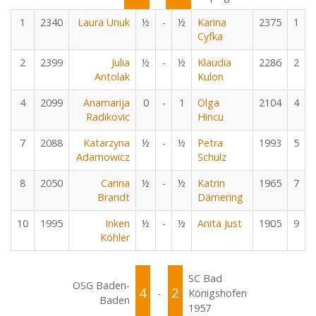
1
2340
Laura Unuk
½
-
½
Karina
2375
1
Cyfka
2
2399
Julia
½
-
½
Klaudia
2286
2
Antolak
Kulon
4
2099
Anamarija
0
-
1
Olga
2104
4
Radikovic
Hincu
7
2088
Katarzyna
½
-
½
Petra
1993
5
Adamowicz
Schulz
8
2050
Carina
½
-
½
Katrin
1965
7
Brandt
Dämering
10
1995
Inken
½
-
½
Anita Just
1905
9
Köhler
SC Bad
OSG Baden-
4
2
-
Königshofen
Baden
1957