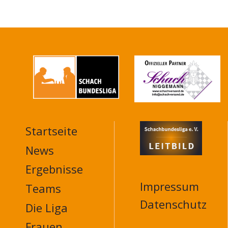
Startseite
MAIN
NAVIGATION
News
FOOTER
Ergebnisse
Impressum
Teams
Datenschutz
Die Liga
Frauen