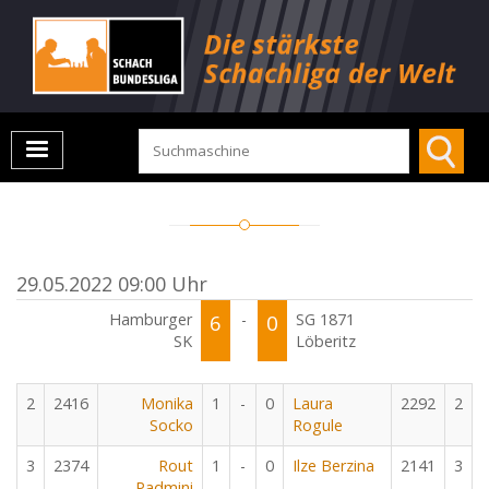
29.05.2022 09:00 Uhr
Hamburger
6
-
0
SG 1871
SK
Löberitz
2
2416
Monika
1
-
0
Laura
2292
2
Socko
Rogule
3
2374
Rout
1
-
0
Ilze Berzina
2141
3
Padmini