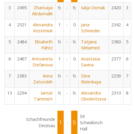
3
2495
Zhansaya
½
-
½
Iulija Osmak
2420
3
Abdumalik
4
2521
Alexandra
1
-
0
Jana
2342
4
Kosteniuk
Schneider
5
2484
Elisabeth
½
-
½
Tatjana
2380
5
Pähtz
Melamed
6
2467
Antoaneta
1
-
0
Anastasia
2377
6
Stefanova
Savina
7
2383
Anna
½
-
½
Dina
2256
7
Zatonskih
Belenkaya
13
2294
Iamze
½
-
½
Alexandra
2310
8
Tammert
Obolentseva
SK
Schachfreunde
1
5
-
Schwäbisch
Deizisau
Hall