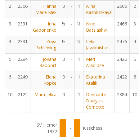
2
2366
Hanna
0
-
1
Alina
2505
2
Marie Klek
Kashlinskaya
3
2331
Inna
½
-
½
Nino
2466
3
Gaponenko
Batsiashvili
4
2331
Zoya
½
-
½
Lela
2476
4
Schleining
Javakhishvili
5
2294
Jovana
0
-
1
Meri
2426
5
Rapport
Arabidze
6
2249
Elena
0
-
1
Ekaterina
2422
6
Köpke
Atalik
10
2122
Mara Jelica
0
-
1
Deimante
2384
10
Daulyte-
Cornette
SV Hemer
-
Kisschess
1932