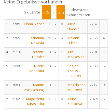
Keine Ergebnisse vorhanden.
Rodewischer
2.5
3.5
SK Lehrte
-
Schachmiezen
1
2285
Fiona Sieber
1
-
0
Alicja
2257
3
Sliwicka
2
2265
Katharina
½
-
½
Melanie
2366
4
Newrkla
Lubbe
4
2113
Stefanie
0
-
1
Julia
2291
7
Düssler
Movsesian
5
1998
Nicole
0
-
1
Regina
2300
8
Manusina
Theissl-
Pokorna
6
2083
Marine
0
-
1
Magdalena
2217
9
Zschischang
Miturova
7
2102
Magdalena
1
-
0
Alena
2075
12
Karasinska
Kubikova