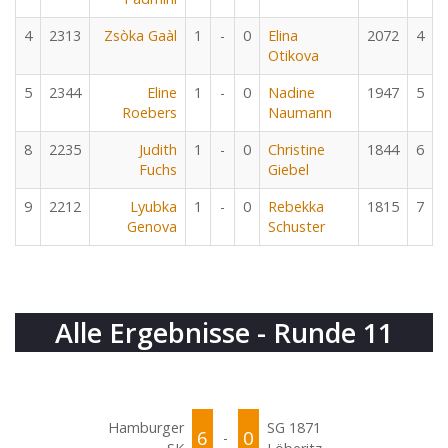
4
2313
Zsòka Gaàl
1
-
0
Elina
2072
4
Otikova
5
2344
Eline
1
-
0
Nadine
1947
5
Roebers
Naumann
8
2235
Judith
1
-
0
Christine
1844
6
Fuchs
Giebel
9
2212
Lyubka
1
-
0
Rebekka
1815
7
Genova
Schuster
Alle Ergebnisse - Runde 11
Hamburger
SG 1871
6
0
-