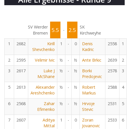
SV Werder
SK
5.5
2.5
-
Bremen
Kirchweyhe
1
2682
Kirill
1
-
0
Denis
2558
1
Shevchenko
Kadric
2
2595
Velimir Ivic
½
-
½
Ante Brkic
2639
2
3
2617
Luke J
½
-
½
Borki
2578
3
McShane
Predojevic
5
2613
Alexander
½
-
½
Robert
2588
4
Areshchenko
Markus
6
2568
Zahar
½
-
½
Hrvoje
2531
5
Efimenko
Stevic
7
2607
Aditya
1
-
0
Zoran
2533
6
Mittal
Jovanovic