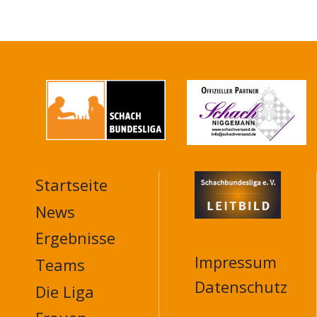
Startseite
MAIN
NAVIGATION
News
FOOTER
Ergebnisse
Impressum
Teams
Datenschutz
Die Liga