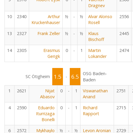
Dragnev
10
2340
Arthur
½
-
½
Alvar Alonso
2556
Kruckenhauser
Rosell
13
2327
Frank Zeller
½
-
½
Klaus
2445
Bischoff
14
2305
Erasmus
0
-
1
Martin
2474
Gerigk
Lokander
OSG Baden-
1.5
6.5
SC Ötigheim
-
Baden
1
2621
Nijat
0
-
1
Viswanathan
2751
Abasov
Anand
4
2590
Eduardo
0
-
1
Richard
2715
Iturrizaga
Rapport
Bonelli
6
2572
Mykhaylo
½
-
½
Levon Aronian
2729