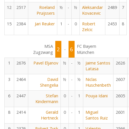
12
2517
Roeland
½
-
½
Aleksandar
2489
7
Pruijssers
Kovacevic
15
2384
Jari Reuker
1
-
0
Robert
2453
8
Zelcic
MSA
FC Bayern
2
6
-
Zugzwang
München
1
2676
Pavel Eljanov
½
-
½
Jaime Santos
2626
Latasa
3
2464
David
½
-
½
Niclas
2607
Shengelia
Huschenbeth
6
2447
Stefan
0
-
1
Pouya Idani
2605
Kindermann
8
2414
Gerald
0
-
1
Miguel
2601
Hertneck
Santos Ruiz
9
2376
Robert Zysk
0
-
1
Valentin
2566