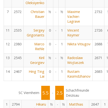
Oleksiyenko
7
2572
Christian
½
-
½
Maxime
2732
Bauer
Vachier-
Lagrave
11
2535
Sergey
0
-
1
Vincent
2726
Grigoriants
Keymer
12
2380
Marco
0
-
1
Nikita Vitiugov
2688
Riehle
13
2545
Kiril
½
-
½
Radoslaw
2671
Georgiev
Wojtaszek
14
2467
Hing Ting
0
-
1
Rustam
2685
Lai
Kasimdzhanov
Schachfreunde
5.5
2.5
SC Viernheim
-
Deizisau
1
2794
Hikaru
½
-
½
Matthias
2647
1