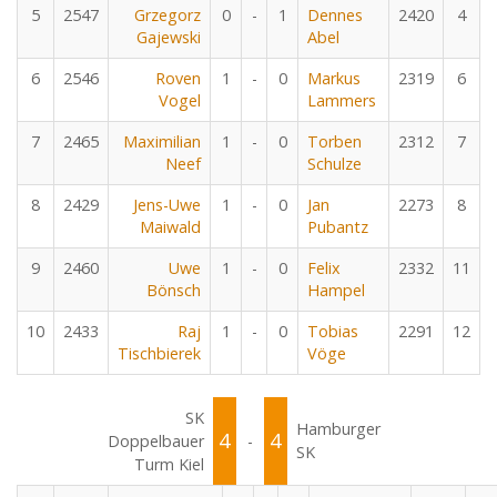
5
2547
Grzegorz
0
-
1
Dennes
2420
4
Gajewski
Abel
6
2546
Roven
1
-
0
Markus
2319
6
Vogel
Lammers
7
2465
Maximilian
1
-
0
Torben
2312
7
Neef
Schulze
8
2429
Jens-Uwe
1
-
0
Jan
2273
8
Maiwald
Pubantz
9
2460
Uwe
1
-
0
Felix
2332
11
Bönsch
Hampel
10
2433
Raj
1
-
0
Tobias
2291
12
Tischbierek
Vöge
SK
Hamburger
4
4
Doppelbauer
-
SK
Turm Kiel