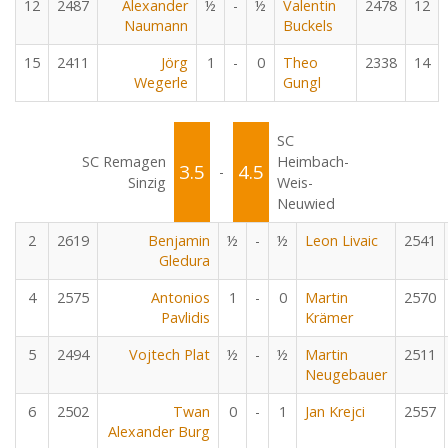
12
2487
Alexander
½
-
½
Valentin
2478
12
Naumann
Buckels
15
2411
Jörg
1
-
0
Theo
2338
14
Wegerle
Gungl
SC
SC Remagen
Heimbach-
3.5
4.5
-
Sinzig
Weis-
Neuwied
2
2619
Benjamin
½
-
½
Leon Livaic
2541
Gledura
4
2575
Antonios
1
-
0
Martin
2570
Pavlidis
Krämer
5
2494
Vojtech Plat
½
-
½
Martin
2511
Neugebauer
6
2502
Twan
0
-
1
Jan Krejci
2557
Alexander Burg