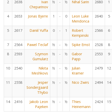
2
2638
Ivan
½
-
½
Nihal Sarin
2680
1
Cheparinov
4
2653
Jonas Bjerre
1
-
0
Leon Luke
2640
5
Mendonca
5
2617
Daniil Yuffa
0
-
1
Robert
2566
6
Kempinski
7
2564
Pawel Teclaf
½
-
½
Sipke Ernst
2528
8
8
2593
Szymon
½
-
½
Gabor
2553
9
Gumularz
Papp
10
2540
Nikita
½
-
½
Julian
2479
12
Meshkovs
Kramer
11
2558
Jesper
½
-
½
Nico Zwirs
2494
14
Sondergaard
Thybo
14
2416
Jakob Leon
½
-
½
Thies
2424
15
Pajeken
Heinemann