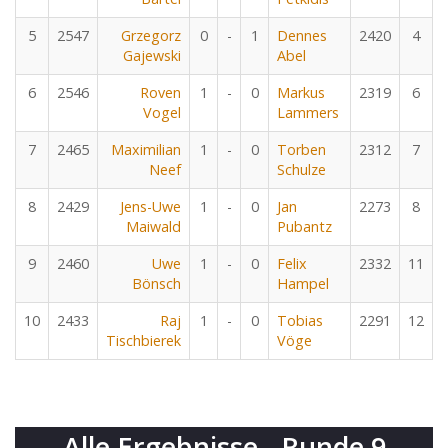
5
2547
Grzegorz
0
-
1
Dennes
2420
4
Gajewski
Abel
6
2546
Roven
1
-
0
Markus
2319
6
Vogel
Lammers
7
2465
Maximilian
1
-
0
Torben
2312
7
Neef
Schulze
8
2429
Jens-Uwe
1
-
0
Jan
2273
8
Maiwald
Pubantz
9
2460
Uwe
1
-
0
Felix
2332
11
Bönsch
Hampel
10
2433
Raj
1
-
0
Tobias
2291
12
Tischbierek
Vöge
Alle Ergebnisse - Runde 9