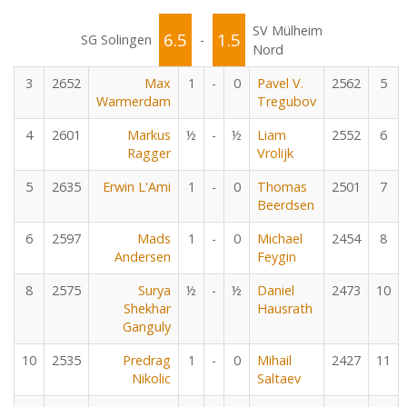
SV Mülheim
6.5
1.5
SG Solingen
-
Nord
3
2652
Max
1
-
0
Pavel V.
2562
5
Warmerdam
Tregubov
4
2601
Markus
½
-
½
Liam
2552
6
Ragger
Vrolijk
5
2635
Erwin L'Ami
1
-
0
Thomas
2501
7
Beerdsen
6
2597
Mads
1
-
0
Michael
2454
8
Andersen
Feygin
8
2575
Surya
½
-
½
Daniel
2473
10
Shekhar
Hausrath
Ganguly
10
2535
Predrag
1
-
0
Mihail
2427
11
Nikolic
Saltaev