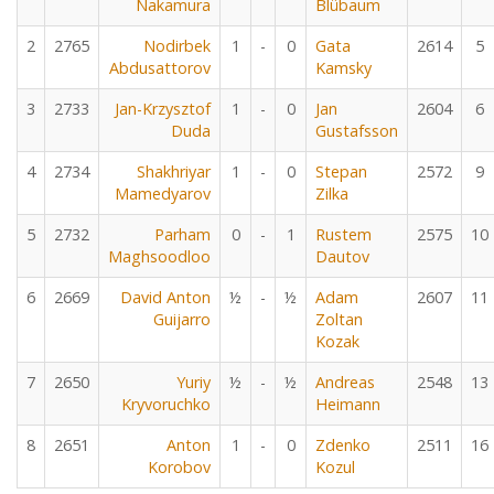
Nakamura
Blübaum
2
2765
Nodirbek
1
-
0
Gata
2614
5
Abdusattorov
Kamsky
3
2733
Jan-Krzysztof
1
-
0
Jan
2604
6
Duda
Gustafsson
4
2734
Shakhriyar
1
-
0
Stepan
2572
9
Mamedyarov
Zilka
5
2732
Parham
0
-
1
Rustem
2575
10
Maghsoodloo
Dautov
6
2669
David Anton
½
-
½
Adam
2607
11
Guijarro
Zoltan
Kozak
7
2650
Yuriy
½
-
½
Andreas
2548
13
Kryvoruchko
Heimann
8
2651
Anton
1
-
0
Zdenko
2511
16
Korobov
Kozul