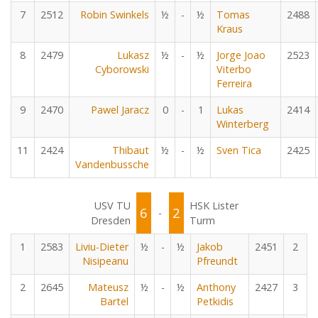
7
2512
Robin Swinkels
½
-
½
Tomas
2488
Kraus
8
2479
Lukasz
½
-
½
Jorge Joao
2523
Cyborowski
Viterbo
Ferreira
9
2470
Pawel Jaracz
0
-
1
Lukas
2414
Winterberg
11
2424
Thibaut
½
-
½
Sven Tica
2425
Vandenbussche
USV TU
HSK Lister
6
2
-
Dresden
Turm
1
2583
Liviu-Dieter
½
-
½
Jakob
2451
2
Nisipeanu
Pfreundt
2
2645
Mateusz
½
-
½
Anthony
2427
3
Bartel
Petkidis