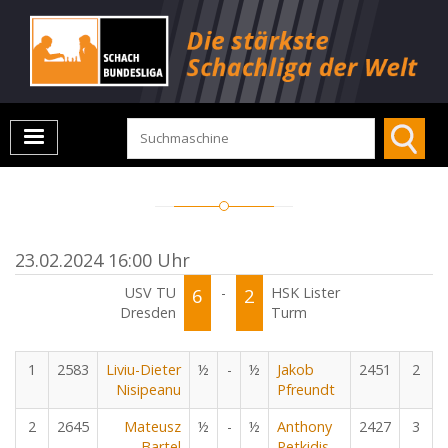
23.02.2024 16:00 Uhr
USV TU
6
-
2
HSK Lister
Dresden
Turm
1
2583
Liviu-Dieter
½
-
½
Jakob
2451
2
Nisipeanu
Pfreundt
2
2645
Mateusz
½
-
½
Anthony
2427
3
Bartel
Petkidis