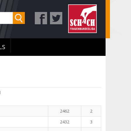
LS
l
2462
2
2432
3