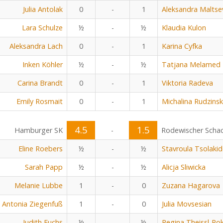
Julia Antolak
0
-
1
Aleksandra Maltse
Lara Schulze
½
-
½
Klaudia Kulon
Aleksandra Lach
0
-
1
Karina Cyfka
Inken Köhler
½
-
½
Tatjana Melamed
Carina Brandt
0
-
1
Viktoria Radeva
Emily Rosmait
0
-
1
Michalina Rudzins
4.5
1.5
Hamburger SK
-
Rodewischer Scha
Eline Roebers
½
-
½
Stavroula Tsolaki
Sarah Papp
½
-
½
Alicja Sliwicka
Melanie Lubbe
1
-
0
Zuzana Hagarova
Antonia Ziegenfuß
1
-
0
Julia Movsesian
Judith Fuchs
½
-
½
Regina Theissl-Po