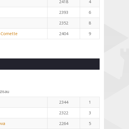
2418
4
2393
6
2352
8
-Cornette
2404
9
zisau
2344
1
2322
3
ova
2264
5