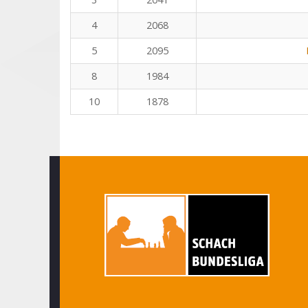
4
2068
5
2095
8
1984
10
1878