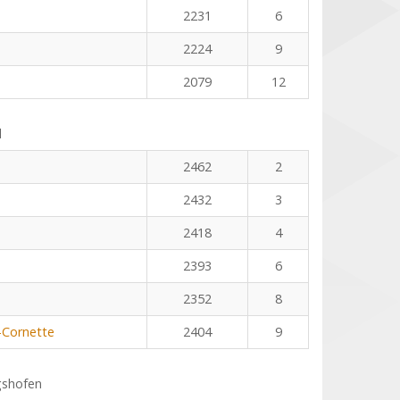
2231
6
2224
9
2079
12
l
2462
2
2432
3
2418
4
2393
6
2352
8
-Cornette
2404
9
gshofen