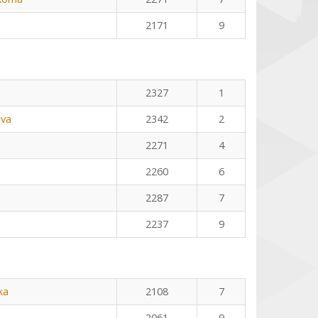
2171
9
2327
1
ova
2342
2
2271
4
2260
6
2287
7
2237
9
ka
2108
7
2061
9