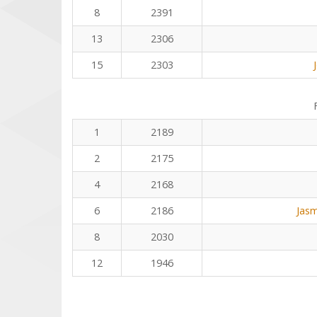
8
2391
13
2306
15
2303
1
2189
2
2175
4
2168
6
2186
Jasm
8
2030
12
1946