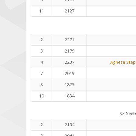
11
2127
2
2271
3
2179
4
2237
Agnesa Stepa
7
2019
8
1873
10
1834
SZ Seeb
2
2194
3
2041