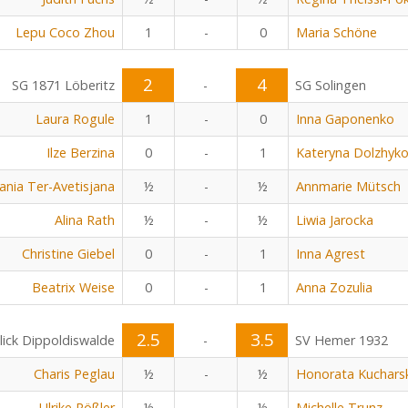
Lepu Coco Zhou
1
-
0
Maria Schöne
2
4
SG 1871 Löberitz
-
SG Solingen
Laura Rogule
1
-
0
Inna Gaponenko
Ilze Berzina
0
-
1
Kateryna Dolzhyk
nia Ter-Avetisjana
½
-
½
Annmarie Mütsch
Alina Rath
½
-
½
Liwia Jarocka
Christine Giebel
0
-
1
Inna Agrest
Beatrix Weise
0
-
1
Anna Zozulia
2.5
3.5
lick Dippoldiswalde
-
SV Hemer 1932
Charis Peglau
½
-
½
Honorata Kuchars
Ulrike Rößler
½
-
½
Michelle Trunz