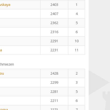
vskaya
2403
1
2407
4
2362
5
2316
6
2291
10
ka
2231
11
chmiezen
dou
2428
2
2299
3
2281
5
2211
6
korna
2271
7