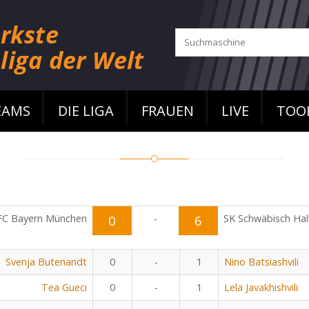
EAMS
DIE LIGA
FRAUEN
LIVE
TOO
FC Bayern München
0
-
6
SK Schwäbisch Hal
Svenja Butenandt
0
-
1
Nino Batsiashvili
Tea Gueci
0
-
1
Lela Javakhishvili