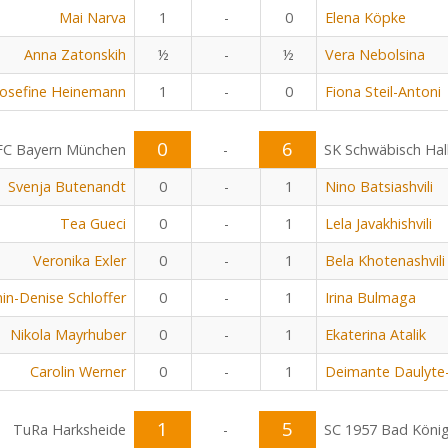
Mai Narva
1
-
0
Elena Köpke
Anna Zatonskih
½
-
½
Vera Nebolsina
Josefine Heinemann
1
-
0
Fiona Steil-Antoni
0
6
FC Bayern München
-
SK Schwäbisch Hal
Svenja Butenandt
0
-
1
Nino Batsiashvili
Tea Gueci
0
-
1
Lela Javakhishvili
Veronika Exler
0
-
1
Bela Khotenashvili
in-Denise Schloffer
0
-
1
Irina Bulmaga
Nikola Mayrhuber
0
-
1
Ekaterina Atalik
Carolin Werner
0
-
1
Deimante Daulyte
1
5
TuRa Harksheide
-
SC 1957 Bad Köni