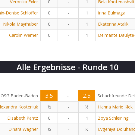
Veronika Exler
0
-
1
Bela Khotenashvili
in-Denise Schloffer
0
-
1
Irina Bulmaga
Nikola Mayrhuber
0
-
1
Ekaterina Atalik
Carolin Werner
0
-
1
Deimante Daulyte
Alle Ergebnisse - Runde 10
3.5
2.5
OSG Baden-Baden
-
Schachfreunde Dei
lexandra Kosteniuk
½
-
½
Hanna Marie Klek
Elisabeth Pähtz
0
-
1
Zoya Schleining
Dinara Wagner
½
-
½
Evgeniya Doluhan