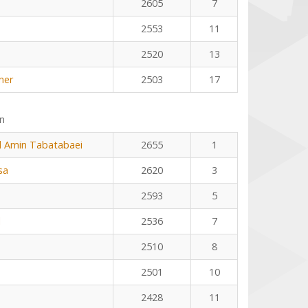
2605
7
2553
11
2520
13
ner
2503
17
n
Amin Tabatabaei
2655
1
sa
2620
3
2593
5
l
2536
7
2510
8
2501
10
2428
11