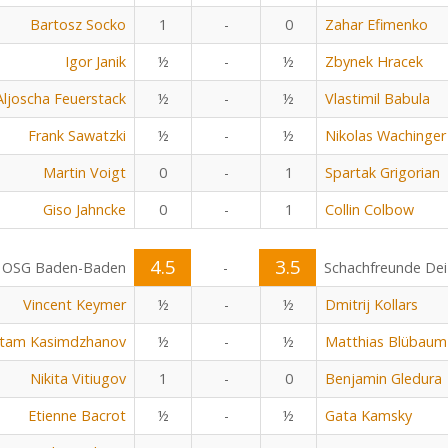
Bartosz Socko
1
-
0
Zahar Efimenko
Igor Janik
½
-
½
Zbynek Hracek
Aljoscha Feuerstack
½
-
½
Vlastimil Babula
Frank Sawatzki
½
-
½
Nikolas Wachinger
Martin Voigt
0
-
1
Spartak Grigorian
Giso Jahncke
0
-
1
Collin Colbow
4.5
3.5
OSG Baden-Baden
-
Schachfreunde Dei
Vincent Keymer
½
-
½
Dmitrij Kollars
tam Kasimdzhanov
½
-
½
Matthias Blübaum
Nikita Vitiugov
1
-
0
Benjamin Gledura
Etienne Bacrot
½
-
½
Gata Kamsky