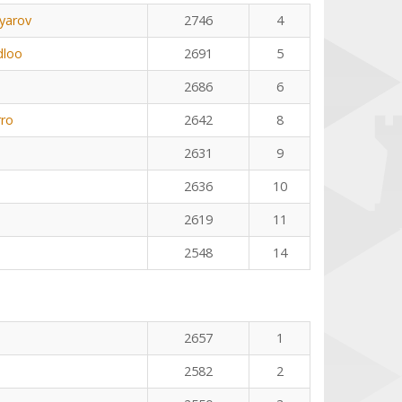
yarov
2746
4
dloo
2691
5
2686
6
rro
2642
8
2631
9
2636
10
2619
11
2548
14
2657
1
2582
2