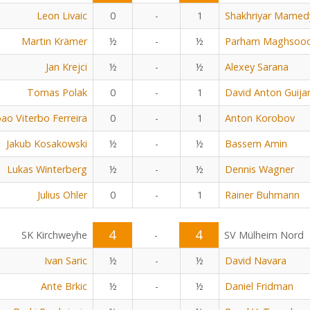
Leon Livaic
0
-
1
Shakhriyar Mamed
Martin Krämer
½
-
½
Parham Maghsoo
Jan Krejci
½
-
½
Alexey Sarana
Tomas Polak
0
-
1
David Anton Guija
oao Viterbo Ferreira
0
-
1
Anton Korobov
Jakub Kosakowski
½
-
½
Bassem Amin
Lukas Winterberg
½
-
½
Dennis Wagner
Julius Ohler
0
-
1
Rainer Buhmann
4
4
SK Kirchweyhe
-
SV Mülheim Nord
Ivan Saric
½
-
½
David Navara
Ante Brkic
½
-
½
Daniel Fridman