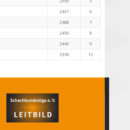
2550
3
2437
6
2488
7
2450
8
2443
9
2338
12