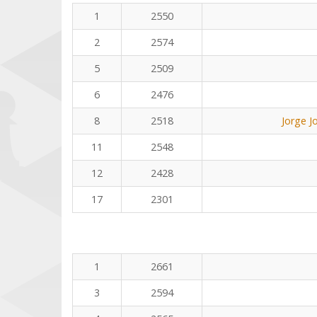
1
2550
2
2574
5
2509
6
2476
8
2518
Jorge J
11
2548
12
2428
17
2301
1
2661
3
2594