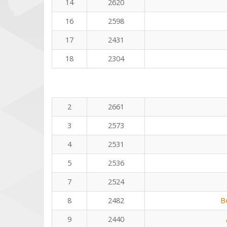
14
2620
16
2598
17
2431
18
2304
2
2661
3
2573
4
2531
5
2536
7
2524
8
2482
B
9
2440