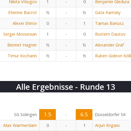
Nikita Vitiugov
1
-
0
Benjamin Gledura
Etienne Bacrot
½
-
½
Gata Kamsky
Alexei Shirov
0
-
1
Tamas Banusz
Sergei Movsesian
1
-
0
Rustem Dautov
Bennet Hagner
½
-
½
Alexander Graf
Timur Kocharin
½
-
½
Ruben Gideon Köll
Alle Ergebnisse - Runde 13
1.5
6.5
SG Solingen
-
Düsseldorfer SK
Max Warmerdam
0
-
1
Arjun Erigaisi