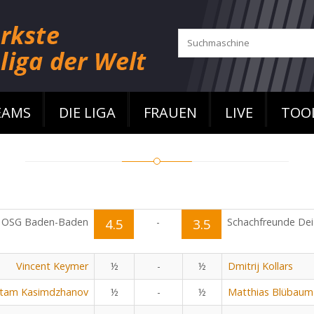
EAMS
DIE LIGA
FRAUEN
LIVE
TOO
OSG Baden-Baden
4.5
-
3.5
Schachfreunde Dei
Vincent Keymer
½
-
½
Dmitrij Kollars
tam Kasimdzhanov
½
-
½
Matthias Blübaum