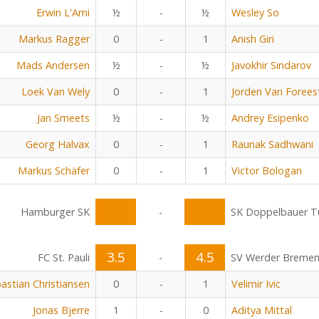
Erwin L'Ami
½
-
½
Wesley So
Markus Ragger
0
-
1
Anish Giri
Mads Andersen
½
-
½
Javokhir Sindarov
Loek Van Wely
0
-
1
Jorden Van Forees
Jan Smeets
½
-
½
Andrey Esipenko
Georg Halvax
0
-
1
Raunak Sadhwani
Markus Schäfer
0
-
1
Victor Bologan
Hamburger SK
-
SK Doppelbauer Tu
3.5
4.5
FC St. Pauli
-
SV Werder Breme
astian Christiansen
0
-
1
Velimir Ivic
Jonas Bjerre
1
-
0
Aditya Mittal