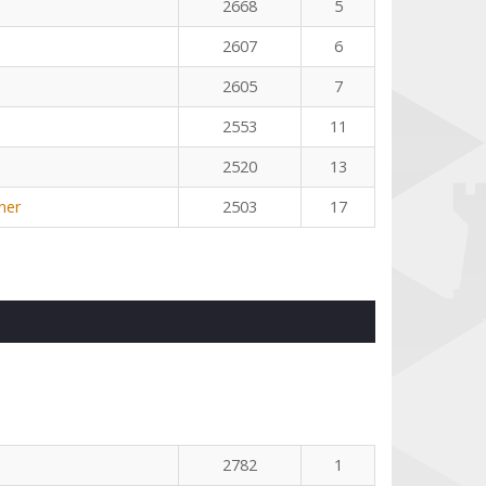
2668
5
2607
6
2605
7
2553
11
2520
13
ner
2503
17
2782
1