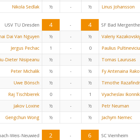
Nikola Sedlak
½
-
½
Linus Johansson
4
4
USV TU Dresden
-
SF Bad Mergenth
hai Dai Van Nguyen
½
-
½
Valeriy Kazakovski
Jergus Pechac
1
-
0
Paulius Pultinevici
viu-Dieter Nisipeanu
½
-
½
Tomas Laurusas
Peter Michalik
½
-
½
Fy Antenaina Rak
Uwe Bönsch
½
-
½
Timothe Razafind
Raj Tischbierek
0
-
1
Vyacheslav Ikonni
Jakov Loxine
½
-
½
Petr Neuman
Gengchun Wong
½
-
½
Jachym Nemec
2
6
bach-Weis-Neuwied
-
SC Viernheim