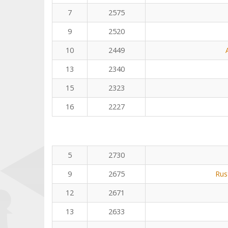
7
2575
9
2520
10
2449
13
2340
15
2323
16
2227
5
2730
9
2675
Rus
12
2671
13
2633