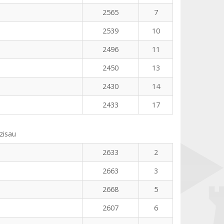
2565
7
2539
10
2496
11
2450
13
2430
14
2433
17
zisau
2633
2
2663
3
2668
5
2607
6