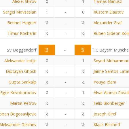
Alexei Shirov
0
-
1
Tamas Banusz
Sergei Movsesian
1
-
0
Rustem Dautov
Bennet Hagner
½
-
½
Alexander Graf
Timur Kocharin
½
-
½
Ruben Gideon Köll
3
5
SV Deggendorf
-
FC Bayern Münche
Aleksandar Indjic
0
-
1
Seyed Mohammad 
Diptayan Ghosh
½
-
½
Jaime Santos Lata
Gupta Sankalp
½
-
½
Pouya Idani
Egor Krivoborodov
0
-
1
Alvar Alonso Rosel
Martin Petrov
½
-
½
Felix Blohberger
oban Bogosavljevic
½
-
½
Joseph Girel
Aleksander Delchev
½
-
½
Klaus Bischoff