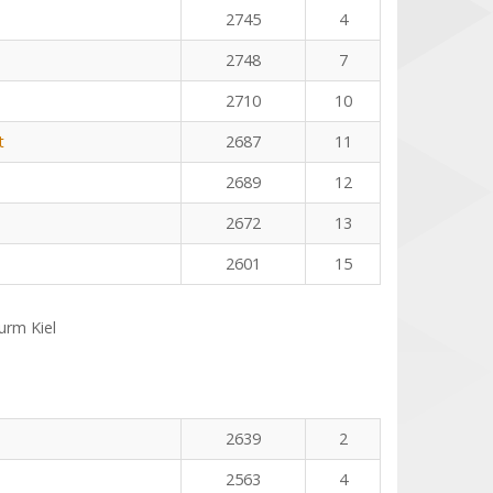
2745
4
2748
7
2710
10
t
2687
11
2689
12
2672
13
2601
15
rm Kiel
n
2639
2
2563
4