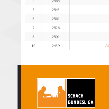
4
2565
5
2543
6
2561
7
2526
8
2501
10
2439
Al