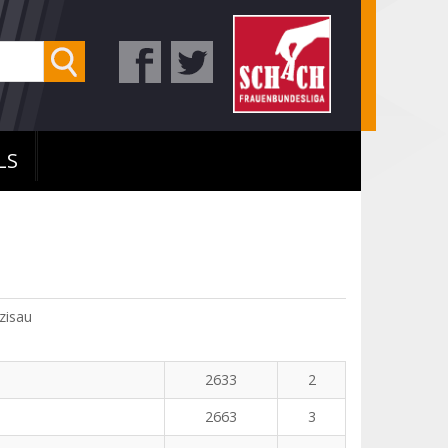
LS
zisau
2633
2
2663
3