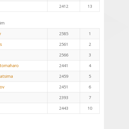
2412
13
eim
y
2585
1
us
2561
2
2566
3
otomaharo
2441
4
ratsima
2459
5
kov
2451
6
2393
7
2443
10