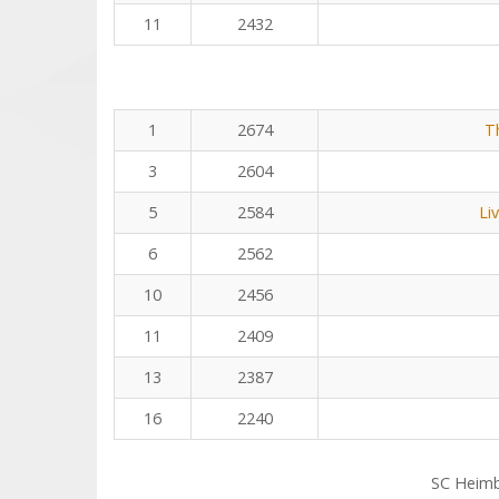
11
2432
1
2674
T
3
2604
5
2584
Li
6
2562
10
2456
11
2409
13
2387
16
2240
SC Heim