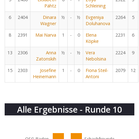
Pähtz
Schleining
6
2404
Dinara
½
-
½
Evgeniya
2264
5
Wagner
Doluhanova
8
2391
Mai Narva
1
-
0
Elena
2231
6
Köpke
13
2306
Anna
½
-
½
Vera
2224
9
Zatonskih
Nebolsina
15
2303
Josefine
1
-
0
Fiona Steil-
2079
12
Heinemann
Antoni
Alle Ergebnisse - Runde 10
OSG Baden-
Schachfreunde