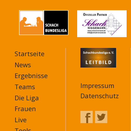
Startseite
MAIN
NAVIGATION
News
FOOTER
Ergebnisse
Impressum
Teams
Datenschutz
Die Liga
Frauen
Live
Tools