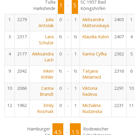
TuRa
SC 1957 Bad
1
5
-
Harksheide
Königshofen
1
2279
Julia
0
-
1
Aleksandra
2403
1
Antolak
Maltsevskaya
3
2317
Lara
½
-
½
Klaudia Kulon
2407
4
Schulze
4
2177
Aleksandra
0
-
1
Karina Cyfka
2362
5
Lach
9
2042
Inken
½
-
½
Tatjana
2316
6
Köhler
Melamed
10
2066
Carina
0
-
1
Viktoria
2291
10
Brandt
Radeva
12
1962
Emily
0
-
1
Michalina
2231
11
Rosmait
Rudzinska
Hamburger
Rodewischer
4.5
1.5
-