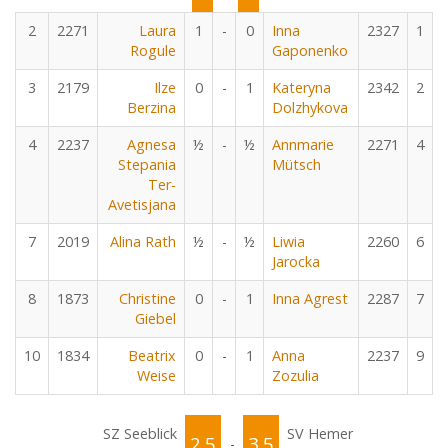
2
2271
Laura
1
-
0
Inna
2327
1
Rogule
Gaponenko
3
2179
Ilze
0
-
1
Kateryna
2342
2
Berzina
Dolzhykova
4
2237
Agnesa
½
-
½
Annmarie
2271
4
Stepania
Mütsch
Ter-
Avetisjana
7
2019
Alina Rath
½
-
½
Liwia
2260
6
Jarocka
8
1873
Christine
0
-
1
Inna Agrest
2287
7
Giebel
10
1834
Beatrix
0
-
1
Anna
2237
9
Weise
Zozulia
SZ Seeblick
SV Hemer
2.5
3.5
-