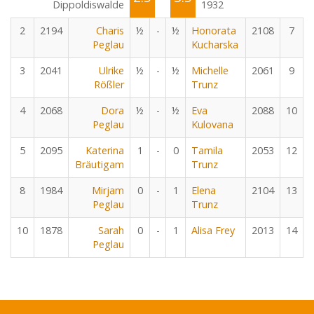
Dippoldiswalde
1932
2
2194
Charis
½
-
½
Honorata
2108
7
Peglau
Kucharska
3
2041
Ulrike
½
-
½
Michelle
2061
9
Rößler
Trunz
4
2068
Dora
½
-
½
Eva
2088
10
Peglau
Kulovana
5
2095
Katerina
1
-
0
Tamila
2053
12
Bräutigam
Trunz
8
1984
Mirjam
0
-
1
Elena
2104
13
Peglau
Trunz
10
1878
Sarah
0
-
1
Alisa Frey
2013
14
Peglau