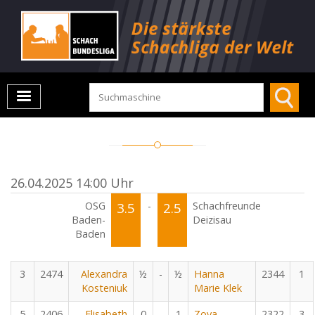
26.04.2025 14:00 Uhr
OSG
3.5
-
2.5
Schachfreunde
Baden-
Deizisau
Baden
3
2474
Alexandra
½
-
½
Hanna
2344
1
Kosteniuk
Marie Klek
5
2406
Elisabeth
0
-
1
Zoya
2322
3