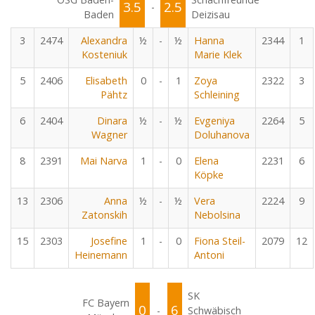
3.5
2.5
-
Baden
Deizisau
3
2474
Alexandra
½
-
½
Hanna
2344
1
Kosteniuk
Marie Klek
5
2406
Elisabeth
0
-
1
Zoya
2322
3
Pähtz
Schleining
6
2404
Dinara
½
-
½
Evgeniya
2264
5
Wagner
Doluhanova
8
2391
Mai Narva
1
-
0
Elena
2231
6
Köpke
13
2306
Anna
½
-
½
Vera
2224
9
Zatonskih
Nebolsina
15
2303
Josefine
1
-
0
Fiona Steil-
2079
12
Heinemann
Antoni
SK
FC Bayern
0
6
-
Schwäbisch