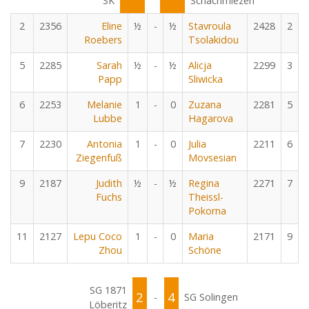
SK
Schachmiezen
2
2356
Eline
½
-
½
Stavroula
2428
2
Roebers
Tsolakidou
5
2285
Sarah
½
-
½
Alicja
2299
3
Papp
Sliwicka
6
2253
Melanie
1
-
0
Zuzana
2281
5
Lubbe
Hagarova
7
2230
Antonia
1
-
0
Julia
2211
6
Ziegenfuß
Movsesian
9
2187
Judith
½
-
½
Regina
2271
7
Fuchs
Theissl-
Pokorna
11
2127
Lepu Coco
1
-
0
Maria
2171
9
Zhou
Schöne
SG 1871
2
4
-
SG Solingen
Löberitz