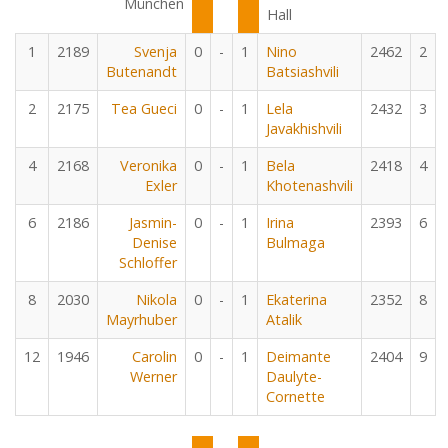
München
Hall
1
2189
Svenja
0
-
1
Nino
2462
2
Butenandt
Batsiashvili
2
2175
Tea Gueci
0
-
1
Lela
2432
3
Javakhishvili
4
2168
Veronika
0
-
1
Bela
2418
4
Exler
Khotenashvili
6
2186
Jasmin-
0
-
1
Irina
2393
6
Denise
Bulmaga
Schloffer
8
2030
Nikola
0
-
1
Ekaterina
2352
8
Mayrhuber
Atalik
12
1946
Carolin
0
-
1
Deimante
2404
9
Werner
Daulyte-
Cornette