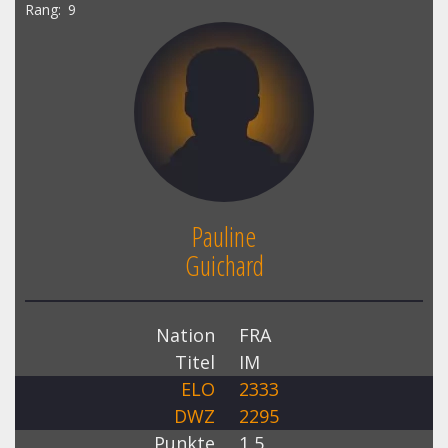
Rang
9
Pauline
Guichard
Nation
FRA
Titel
IM
ELO
2333
DWZ
2295
Punkte
1,5