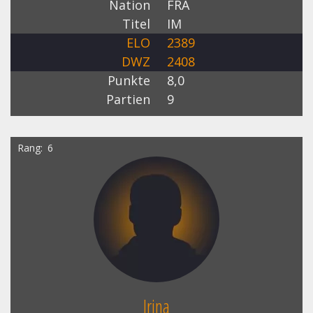
Nation
FRA
Titel
IM
ELO
2389
DWZ
2408
Punkte
8,0
Partien
9
Rang
6
Irina