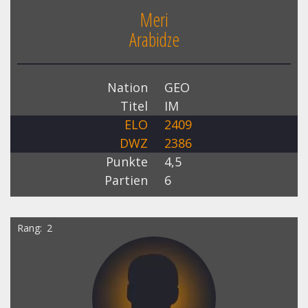
Meri
Arabidze
Nation
GEO
Titel
IM
ELO
2409
DWZ
2386
Punkte
4,5
Partien
6
Rang
2