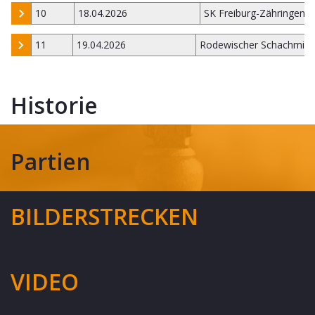
10
18.04.2026
SK Freiburg-Zähringen 
11
19.04.2026
Rodewischer Schachmie
Historie
Partien
BILDERSTRECKEN
VIDEO