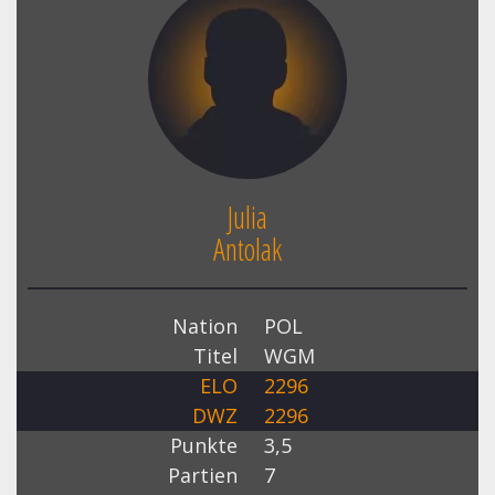
Julia
Antolak
Nation
POL
Titel
WGM
ELO
2296
DWZ
2296
Punkte
3,5
Partien
7