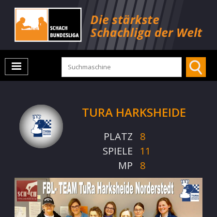
TURA HARKSHEIDE
PLATZ
8
SPIELE
11
MP
8