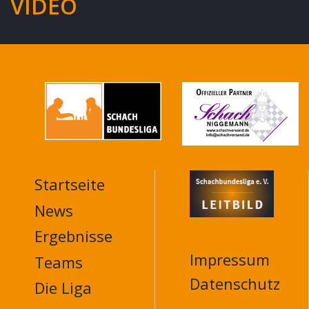
VIDEO
Startseite
MAIN
NAVIGATION
News
FOOTER
Ergebnisse
Impressum
Teams
Datenschutz
Die Liga