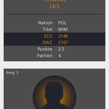
Lach
Nation
POL
Titel
WIM
ELO
2146
DWZ
2197
Punkte
2,5
Partien
4
Rang
5