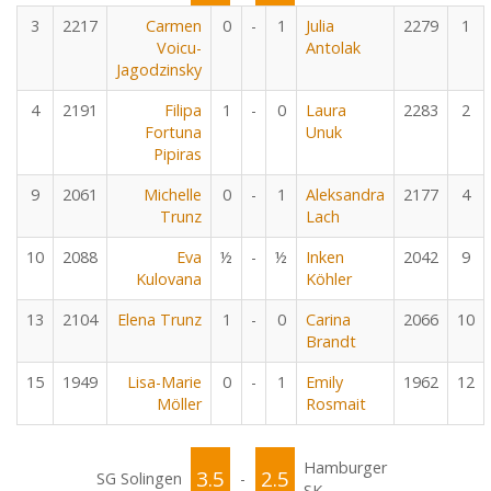
3
2217
Carmen
0
-
1
Julia
2279
1
Voicu-
Antolak
Jagodzinsky
4
2191
Filipa
1
-
0
Laura
2283
2
Fortuna
Unuk
Pipiras
9
2061
Michelle
0
-
1
Aleksandra
2177
4
Trunz
Lach
10
2088
Eva
½
-
½
Inken
2042
9
Kulovana
Köhler
13
2104
Elena Trunz
1
-
0
Carina
2066
10
Brandt
15
1949
Lisa-Marie
0
-
1
Emily
1962
12
Möller
Rosmait
Hamburger
3.5
2.5
SG Solingen
-
SK