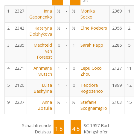
1
2327
Inna
½
-
½
Monika
2369
1
Gaponenko
Socko
2
2342
Kateryna
½
-
½
Eline Roebers
2356
2
Dolzhykova
3
2285
Machteld
0
-
1
Sarah Papp
2285
5
van
Foreest
4
2271
Annmarie
1
-
0
Lepu Coco
2127
11
Mütsch
Zhou
5
2120
Luisa
1
-
0
Teodora
1999
12
Bashylina
Rogozenco
9
2237
Anna
½
-
½
Stefanie
2103
15
Zozulia
Scognamiglio
Schachfreunde
SC 1957 Bad
1.5
4.5
-
Deizisau
Königshofen