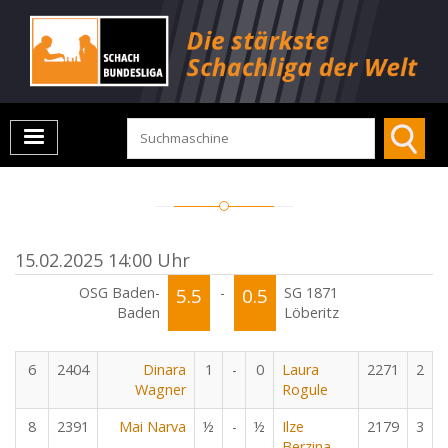
15.02.2025 14:00 Uhr
OSG Baden-
5.5
-
0.5
SG 1871
Baden
Löberitz
6
2404
Dinara
1
-
0
Laura
2271
2
Wagner
Rogule
8
2391
Mai Narva
½
-
½
Ilze
2179
3
Berzina