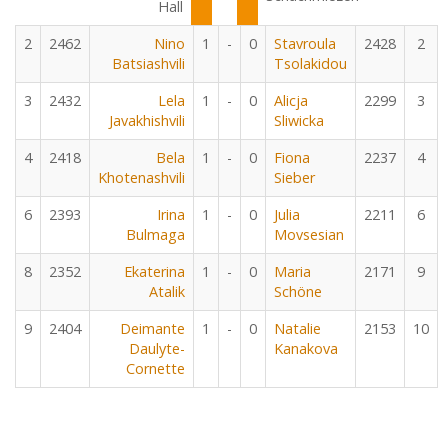
Hall
2
2462
Nino
1
-
0
Stavroula
2428
2
Batsiashvili
Tsolakidou
3
2432
Lela
1
-
0
Alicja
2299
3
Javakhishvili
Sliwicka
4
2418
Bela
1
-
0
Fiona
2237
4
Khotenashvili
Sieber
6
2393
Irina
1
-
0
Julia
2211
6
Bulmaga
Movsesian
8
2352
Ekaterina
1
-
0
Maria
2171
9
Atalik
Schöne
9
2404
Deimante
1
-
0
Natalie
2153
10
Daulyte-
Kanakova
Cornette