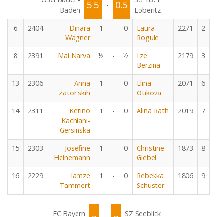
5.5
0.5
-
Baden
Löberitz
6
2404
Dinara
1
-
0
Laura
2271
2
Wagner
Rogule
8
2391
Mai Narva
½
-
½
Ilze
2179
3
Berzina
13
2306
Anna
1
-
0
Elina
2071
6
Zatonskih
Otikova
14
2311
Ketino
1
-
0
Alina Rath
2019
7
Kachiani-
Gersinska
15
2303
Josefine
1
-
0
Christine
1873
8
Heinemann
Giebel
16
2229
Iamze
1
-
0
Rebekka
1806
9
Tammert
Schuster
FC Bayern
SZ Seeblick