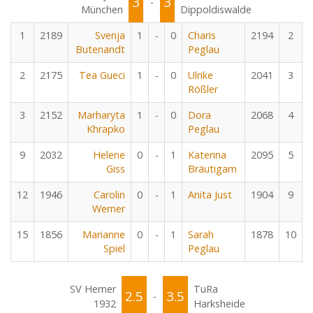
3
3
-
München
Dippoldiswalde
1
2189
Svenja
1
-
0
Charis
2194
2
Butenandt
Peglau
2
2175
Tea Gueci
1
-
0
Ulrike
2041
3
Rößler
3
2152
Marharyta
1
-
0
Dora
2068
4
Khrapko
Peglau
9
2032
Helene
0
-
1
Katerina
2095
5
Giss
Bräutigam
12
1946
Carolin
0
-
1
Anita Just
1904
9
Werner
15
1856
Marianne
0
-
1
Sarah
1878
10
Spiel
Peglau
SV Hemer
TuRa
2.5
3.5
-
1932
Harksheide