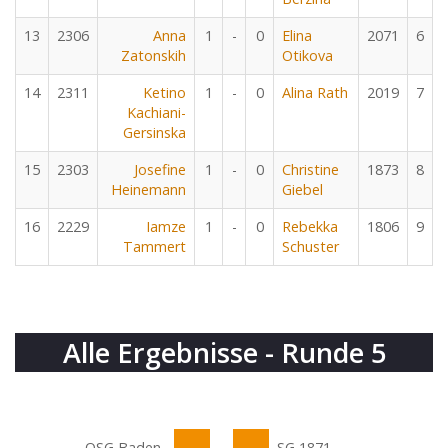
13
2306
Anna
1
-
0
Elina
2071
6
Zatonskih
Otikova
14
2311
Ketino
1
-
0
Alina Rath
2019
7
Kachiani-
Gersinska
15
2303
Josefine
1
-
0
Christine
1873
8
Heinemann
Giebel
16
2229
Iamze
1
-
0
Rebekka
1806
9
Tammert
Schuster
Alle Ergebnisse - Runde 5
OSG Baden-
SG 1871