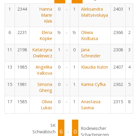
1
2344
Hanna
0
-
1
Aleksandra
2403
1
Marie
Maltsevskaya
Klek
6
2231
Elena
½
-
½
Oliwia
2366
2
Köpke
Kiolbasa
11
2198
Katarzyna
1
-
0
Jana
2308
3
Dwilewicz
Schneider
13
1985
Angelika
0
-
1
Klaudia Kulon
2407
4
Valkova
15
1981
Simona
0
-
1
Karina Cyfka
2362
5
Gheng
17
1585
Olivia
0
-
1
Anastasia
2315
8
Lukas
Savina
SK
Rodewischer
6
0
Schwäbisch
-
Schachmiezen