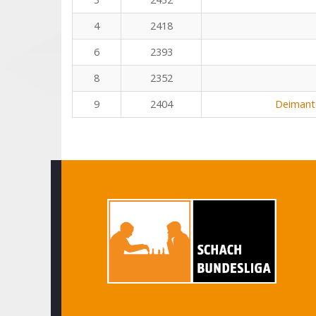
4
2418
6
2393
8
2352
9
2404
Deimant