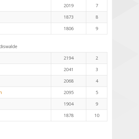
2019
7
1873
8
1806
9
ldiswalde
2194
2
2041
3
2068
4
m
2095
5
1904
9
1878
10