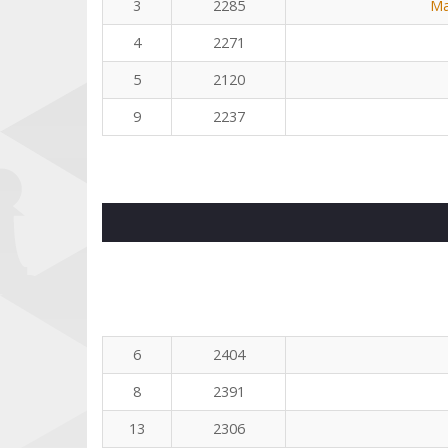
3
2285
Ma
4
2271
5
2120
9
2237
6
2404
8
2391
13
2306