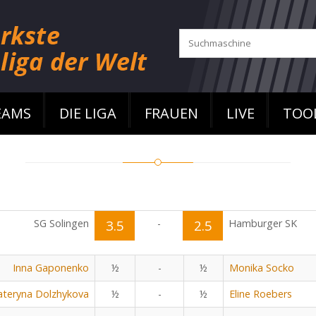
EAMS
DIE LIGA
FRAUEN
LIVE
TOO
SG Solingen
3.5
-
2.5
Hamburger SK
Inna Gaponenko
½
-
½
Monika Socko
ateryna Dolzhykova
½
-
½
Eline Roebers