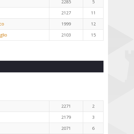
2285
5
2127
11
co
1999
12
glio
2103
15
2271
2
2179
3
2071
6