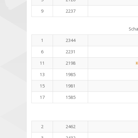
9
2237
Scha
1
2344
6
2231
11
2198
K
13
1985
15
1981
17
1585
2
2462
3
2432