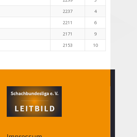
2237
4
2211
6
2171
9
2153
10
Impressum