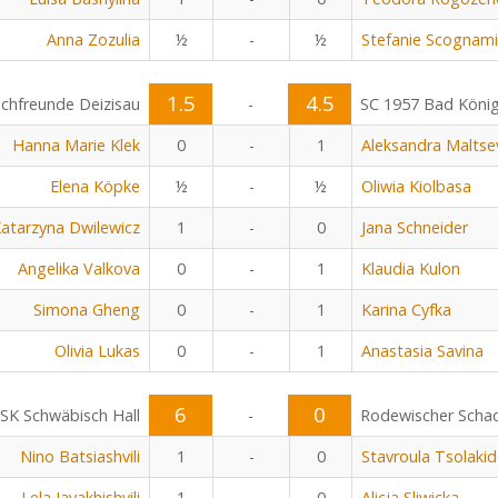
Anna Zozulia
½
-
½
Stefanie Scognami
1.5
4.5
chfreunde Deizisau
-
SC 1957 Bad Köni
Hanna Marie Klek
0
-
1
Aleksandra Maltse
Elena Köpke
½
-
½
Oliwia Kiolbasa
atarzyna Dwilewicz
1
-
0
Jana Schneider
Angelika Valkova
0
-
1
Klaudia Kulon
Simona Gheng
0
-
1
Karina Cyfka
Olivia Lukas
0
-
1
Anastasia Savina
6
0
SK Schwäbisch Hall
-
Rodewischer Scha
Nino Batsiashvili
1
-
0
Stavroula Tsolaki
Lela Javakhishvili
1
-
0
Alicja Sliwicka