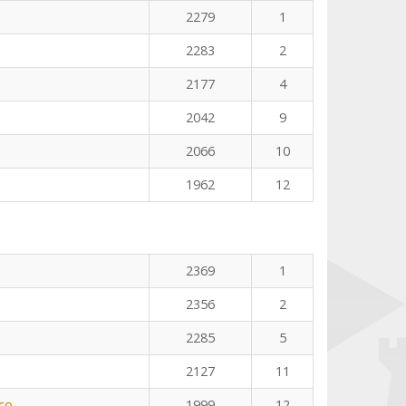
2279
1
2283
2
2177
4
2042
9
2066
10
1962
12
2369
1
2356
2
2285
5
2127
11
co
1999
12