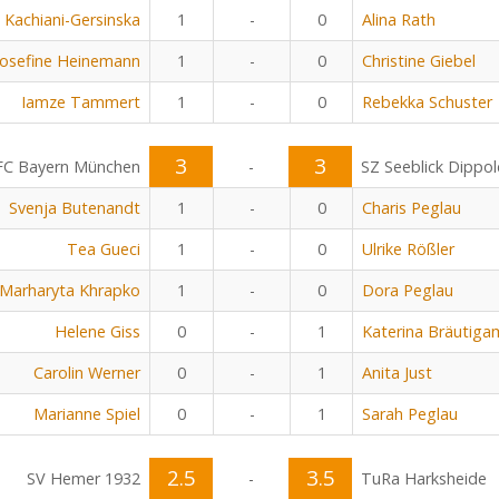
 Kachiani-Gersinska
1
-
0
Alina Rath
Josefine Heinemann
1
-
0
Christine Giebel
Iamze Tammert
1
-
0
Rebekka Schuster
3
3
FC Bayern München
-
SZ Seeblick Dippo
Svenja Butenandt
1
-
0
Charis Peglau
Tea Gueci
1
-
0
Ulrike Rößler
Marharyta Khrapko
1
-
0
Dora Peglau
Helene Giss
0
-
1
Katerina Bräutiga
Carolin Werner
0
-
1
Anita Just
Marianne Spiel
0
-
1
Sarah Peglau
2.5
3.5
SV Hemer 1932
-
TuRa Harksheide