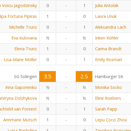
 Voicu-Jagodzinsky
0
-
1
Julia Antolak
ilipa Fortuna Pipiras
1
-
0
Laura Unuk
Michelle Trunz
0
-
1
Aleksandra Lach
Eva Kulovana
½
-
½
Inken Köhler
Elena Trunz
1
-
0
Carina Brandt
Lisa-Marie Möller
0
-
1
Emily Rosmait
3.5
2.5
SG Solingen
-
Hamburger SK
Inna Gaponenko
½
-
½
Monika Socko
ateryna Dolzhykova
½
-
½
Eline Roebers
chteld van Foreest
0
-
1
Sarah Papp
Annmarie Mütsch
1
-
0
Lepu Coco Zhou
Luisa Bashylina
1
-
0
Teodora Rogozen