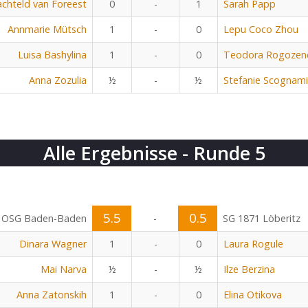
chteld van Foreest
0
-
1
Sarah Papp
Annmarie Mütsch
1
-
0
Lepu Coco Zhou
Luisa Bashylina
1
-
0
Teodora Rogozen
Anna Zozulia
½
-
½
Stefanie Scognami
Alle Ergebnisse - Runde 5
5.5
0.5
OSG Baden-Baden
-
SG 1871 Löberitz
Dinara Wagner
1
-
0
Laura Rogule
Mai Narva
½
-
½
Ilze Berzina
Anna Zatonskih
1
-
0
Elina Otikova