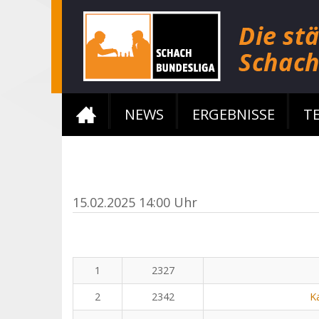
NEWS
ERGEBNISSE
T
15.02.2025 14:00 Uhr
1
2327
2
2342
K