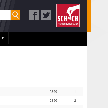
LS
2369
1
2356
2