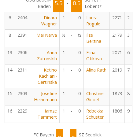
5.5
0.5
-
Baden
Löberitz
6
2404
Dinara
1
-
0
Laura
2271
2
Wagner
Rogule
8
2391
Mai Narva
½
-
½
Ilze
2179
3
Berzina
13
2306
Anna
1
-
0
Elina
2071
6
Zatonskih
Otikova
14
2311
Ketino
1
-
0
Alina Rath
2019
7
Kachiani-
Gersinska
15
2303
Josefine
1
-
0
Christine
1873
8
Heinemann
Giebel
16
2229
Iamze
1
-
0
Rebekka
1806
9
Tammert
Schuster
FC Bayern
SZ Seeblick