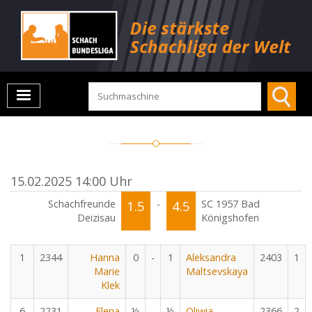
15.02.2025 14:00 Uhr
Schachfreunde
1.5
-
4.5
SC 1957 Bad
Deizisau
Königshofen
1
2344
Hanna
0
-
1
Aleksandra
2403
1
Marie
Maltsevskaya
Klek
6
2231
Elena
½
-
½
Oliwia
2366
2