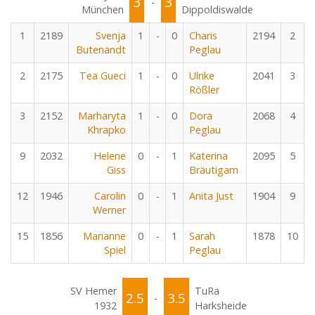
3
3
-
München
Dippoldiswalde
1
2189
Svenja
1
-
0
Charis
2194
2
Butenandt
Peglau
2
2175
Tea Gueci
1
-
0
Ulrike
2041
3
Rößler
3
2152
Marharyta
1
-
0
Dora
2068
4
Khrapko
Peglau
9
2032
Helene
0
-
1
Katerina
2095
5
Giss
Bräutigam
12
1946
Carolin
0
-
1
Anita Just
1904
9
Werner
15
1856
Marianne
0
-
1
Sarah
1878
10
Spiel
Peglau
SV Hemer
TuRa
2.5
3.5
-
1932
Harksheide