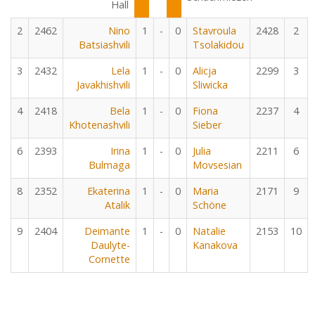
Hall
2
2462
Nino
1
-
0
Stavroula
2428
2
Batsiashvili
Tsolakidou
3
2432
Lela
1
-
0
Alicja
2299
3
Javakhishvili
Sliwicka
4
2418
Bela
1
-
0
Fiona
2237
4
Khotenashvili
Sieber
6
2393
Irina
1
-
0
Julia
2211
6
Bulmaga
Movsesian
8
2352
Ekaterina
1
-
0
Maria
2171
9
Atalik
Schöne
9
2404
Deimante
1
-
0
Natalie
2153
10
Daulyte-
Kanakova
Cornette