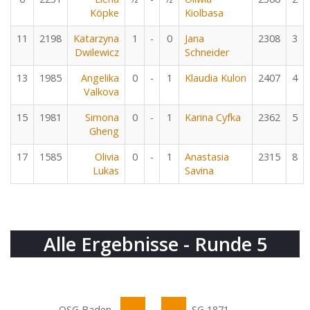
Köpke
Kiolbasa
11
2198
Katarzyna
1
-
0
Jana
2308
3
Dwilewicz
Schneider
13
1985
Angelika
0
-
1
Klaudia Kulon
2407
4
Valkova
15
1981
Simona
0
-
1
Karina Cyfka
2362
5
Gheng
17
1585
Olivia
0
-
1
Anastasia
2315
8
Lukas
Savina
Alle Ergebnisse - Runde 5
OSG Baden-
SG 1871