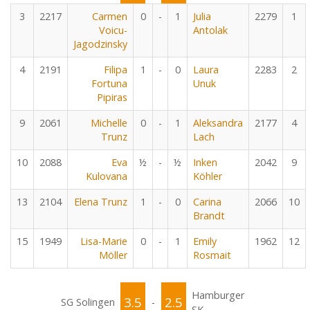
3
2217
Carmen
0
-
1
Julia
2279
1
Voicu-
Antolak
Jagodzinsky
4
2191
Filipa
1
-
0
Laura
2283
2
Fortuna
Unuk
Pipiras
9
2061
Michelle
0
-
1
Aleksandra
2177
4
Trunz
Lach
10
2088
Eva
½
-
½
Inken
2042
9
Kulovana
Köhler
13
2104
Elena Trunz
1
-
0
Carina
2066
10
Brandt
15
1949
Lisa-Marie
0
-
1
Emily
1962
12
Möller
Rosmait
Hamburger
3.5
2.5
SG Solingen
-
SK