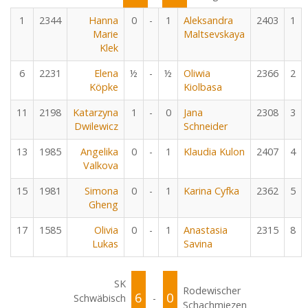
1
2344
Hanna
0
-
1
Aleksandra
2403
1
Marie
Maltsevskaya
Klek
6
2231
Elena
½
-
½
Oliwia
2366
2
Köpke
Kiolbasa
11
2198
Katarzyna
1
-
0
Jana
2308
3
Dwilewicz
Schneider
13
1985
Angelika
0
-
1
Klaudia Kulon
2407
4
Valkova
15
1981
Simona
0
-
1
Karina Cyfka
2362
5
Gheng
17
1585
Olivia
0
-
1
Anastasia
2315
8
Lukas
Savina
SK
Rodewischer
6
0
Schwäbisch
-
Schachmiezen