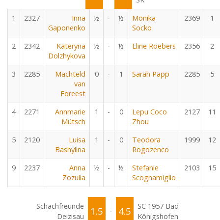
1
2327
Inna
½
-
½
Monika
2369
1
Gaponenko
Socko
2
2342
Kateryna
½
-
½
Eline Roebers
2356
2
Dolzhykova
3
2285
Machteld
0
-
1
Sarah Papp
2285
5
van
Foreest
4
2271
Annmarie
1
-
0
Lepu Coco
2127
11
Mütsch
Zhou
5
2120
Luisa
1
-
0
Teodora
1999
12
Bashylina
Rogozenco
9
2237
Anna
½
-
½
Stefanie
2103
15
Zozulia
Scognamiglio
Schachfreunde
SC 1957 Bad
1.5
4.5
-
Deizisau
Königshofen