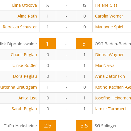
Elina Otikova
½
-
½
Helene Giss
Alina Rath
1
-
0
Carolin Werner
Rebekka Schuster
1
-
0
Marianne Spiel
1
5
lick Dippoldiswalde
-
OSG Baden-Baden
Charis Peglau
0
-
1
Dinara Wagner
Ulrike Rößler
0
-
1
Mai Narva
Dora Peglau
0
-
1
Anna Zatonskih
Katerina Bräutigam
1
-
0
Ketino Kachiani-Ge
Anita Just
0
-
1
Josefine Heinema
Sarah Peglau
0
-
1
Iamze Tammert
2.5
3.5
TuRa Harksheide
-
SG Solingen