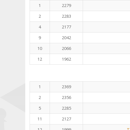
1
2279
2
2283
4
2177
9
2042
10
2066
12
1962
1
2369
2
2356
5
2285
11
2127
12
1999
T