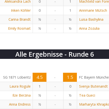
Aleksandra Lach
0
-
1
Machteld van Fore
Inken Köhler
0
-
1
Annmarie Mütsch
Carina Brandt
½
-
½
Luisa Bashylina
Emily Rosmait
½
-
½
Anna Zozulia
Alle Ergebnisse - Runde 6
4.5
1.5
SG 1871 Löberitz
-
FC Bayern Münche
Laura Rogule
1
-
0
Svenja Butenandt
Ilze Berzina
½
-
½
Tea Gueci
Anna Endress
½
-
½
Marharyta Khrapk