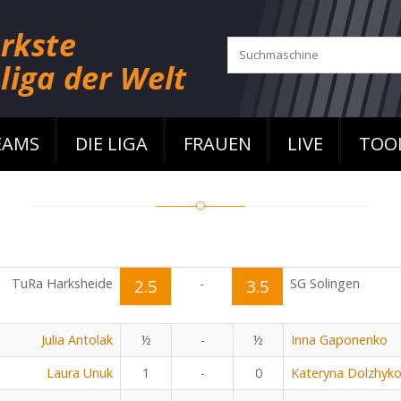
EAMS
DIE LIGA
FRAUEN
LIVE
TOO
TuRa Harksheide
2.5
-
3.5
SG Solingen
Julia Antolak
½
-
½
Inna Gaponenko
Laura Unuk
1
-
0
Kateryna Dolzhyk