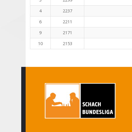
4
2237
6
2211
9
2171
10
2153