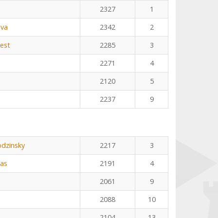
2327
1
ova
2342
2
est
2285
3
2271
4
2120
5
2237
9
odzinsky
2217
3
ras
2191
4
2061
9
2088
10
2104
13