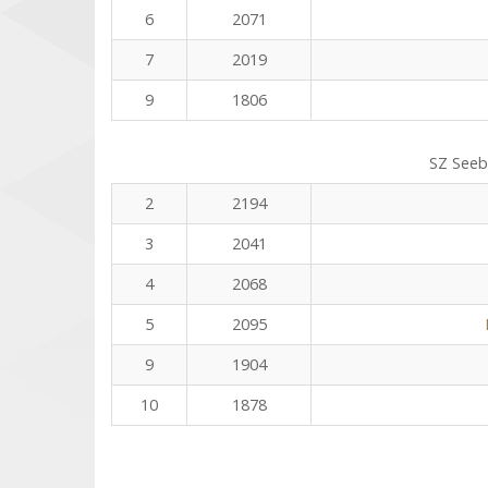
6
2071
7
2019
9
1806
SZ Seeb
2
2194
3
2041
4
2068
5
2095
9
1904
10
1878