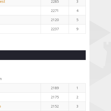
est
2285
3
2271
4
2120
5
2237
9
n
2189
1
2175
2
o
2152
3