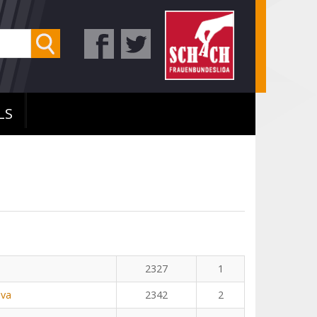
LS
2327
1
ova
2342
2