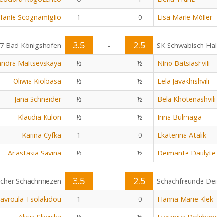
fanie Scognamiglio
1
-
0
Lisa-Marie Möller
3.5
2.5
7 Bad Königshofen
-
SK Schwäbisch Hal
andra Maltsevskaya
½
-
½
Nino Batsiashvili
Oliwia Kiolbasa
½
-
½
Lela Javakhishvili
Jana Schneider
½
-
½
Bela Khotenashvili
Klaudia Kulon
½
-
½
Irina Bulmaga
Karina Cyfka
1
-
0
Ekaterina Atalik
Anastasia Savina
½
-
½
Deimante Daulyte
3.5
2.5
cher Schachmiezen
-
Schachfreunde Dei
tavroula Tsolakidou
1
-
0
Hanna Marie Klek
Alicja Sliwicka
½
-
½
Evgeniya Doluhan