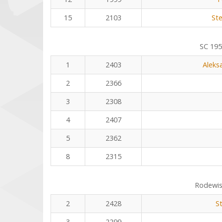
15
2103
Ste
SC 195
1
2403
Aleks
2
2366
3
2308
4
2407
5
2362
8
2315
Rodewis
2
2428
S
3
2299