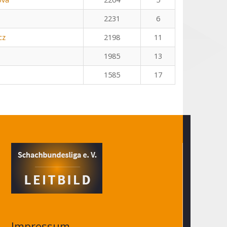
2231
6
cz
2198
11
1985
13
1585
17
Impressum