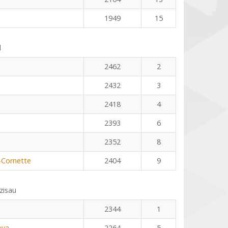
1949
15
l
2462
2
2432
3
2418
4
2393
6
2352
8
-Cornette
2404
9
zisau
2344
1
ova
2264
5