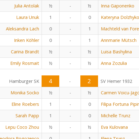
Julia Antolak
½
-
½
Inna Gaponenko
Laura Unuk
1
-
0
Kateryna Dolzhyk
Aleksandra Lach
0
-
1
Machteld van Fore
Inken Köhler
0
-
1
Annmarie Mütsch
Carina Brandt
½
-
½
Luisa Bashylina
Emily Rosmait
½
-
½
Anna Zozulia
4
2
Hamburger SK
-
SV Hemer 1932
Monika Socko
½
-
½
Carmen Voicu-Jag
Eline Roebers
1
-
0
Filipa Fortuna Pipi
Sarah Papp
1
-
0
Michelle Trunz
Lepu Coco Zhou
½
-
½
Eva Kulovana
eodora Rogozenco
0
-
1
Elena Trunz