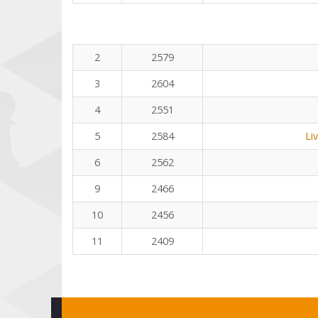
2
2579
3
2604
4
2551
5
2584
Li
6
2562
9
2466
10
2456
11
2409