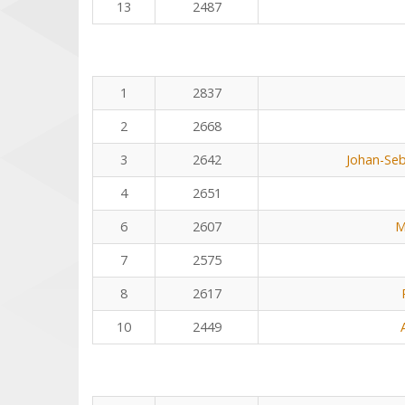
13
2487
1
2837
2
2668
3
2642
Johan-Seb
4
2651
6
2607
M
7
2575
8
2617
10
2449