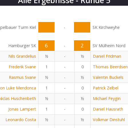
Alle Ergebnisse - Runde 5
pelbauer Turm Kiel
-
SK Kirchweyhe
6
2
Hamburger SK
-
SV Mülheim Nord
Nils Grandelius
½
-
½
Daniel Fridman
Frederik Svane
1
-
0
Thomas Beerdsen
Rasmus Svane
½
-
½
Valentin Buckels
on Luke Mendonca
1
-
0
Patrick Zelbel
Niclas Huschenbeth
½
-
½
Michael Feygin
Jonas Lampert
1
-
0
Daniel Hausrath
Leonardo Costa
½
-
½
Volkmar Dinstuhl