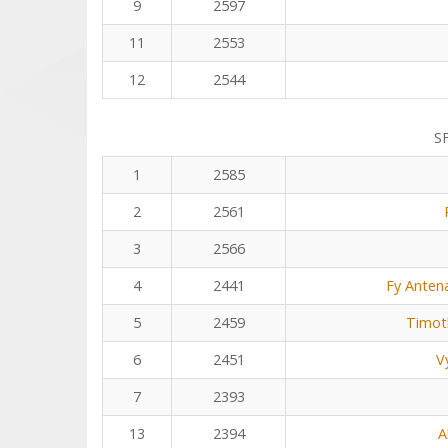
9
2597
11
2553
12
2544
S
1
2585
2
2561
3
2566
4
2441
Fy Anten
5
2459
Timot
6
2451
V
7
2393
13
2394
A