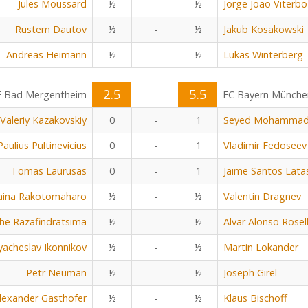
Jules Moussard
½
-
½
Jorge Joao Viterbo
Rustem Dautov
½
-
½
Jakub Kosakowski
Andreas Heimann
½
-
½
Lukas Winterberg
2.5
5.5
F Bad Mergentheim
-
FC Bayern Münche
Valeriy Kazakovskiy
0
-
1
Seyed Mohammad 
Paulius Pultinevicius
0
-
1
Vladimir Fedoseev
Tomas Laurusas
0
-
1
Jaime Santos Lata
aina Rakotomaharo
½
-
½
Valentin Dragnev
he Razafindratsima
½
-
½
Alvar Alonso Rosel
yacheslav Ikonnikov
½
-
½
Martin Lokander
Petr Neuman
½
-
½
Joseph Girel
lexander Gasthofer
½
-
½
Klaus Bischoff