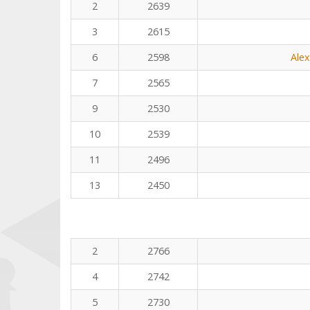
2
2639
3
2615
6
2598
Ale
7
2565
9
2530
10
2539
11
2496
13
2450
2
2766
4
2742
5
2730