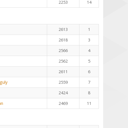
2253
14
2613
1
2618
3
2566
4
2562
5
2611
6
guly
2559
7
2424
8
nn
2469
11