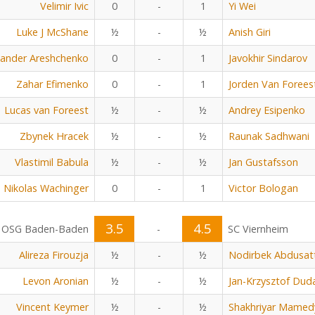
Velimir Ivic
0
-
1
Yi Wei
Luke J McShane
½
-
½
Anish Giri
xander Areshchenko
0
-
1
Javokhir Sindarov
Zahar Efimenko
0
-
1
Jorden Van Forees
Lucas van Foreest
½
-
½
Andrey Esipenko
Zbynek Hracek
½
-
½
Raunak Sadhwani
Vlastimil Babula
½
-
½
Jan Gustafsson
Nikolas Wachinger
0
-
1
Victor Bologan
3.5
4.5
OSG Baden-Baden
-
SC Viernheim
Alireza Firouzja
½
-
½
Nodirbek Abdusat
Levon Aronian
½
-
½
Jan-Krzysztof Dud
Vincent Keymer
½
-
½
Shakhriyar Mamed