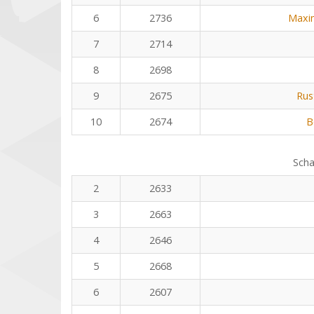
6
2736
Maxi
7
2714
8
2698
9
2675
Rus
10
2674
B
Scha
2
2633
3
2663
4
2646
5
2668
6
2607