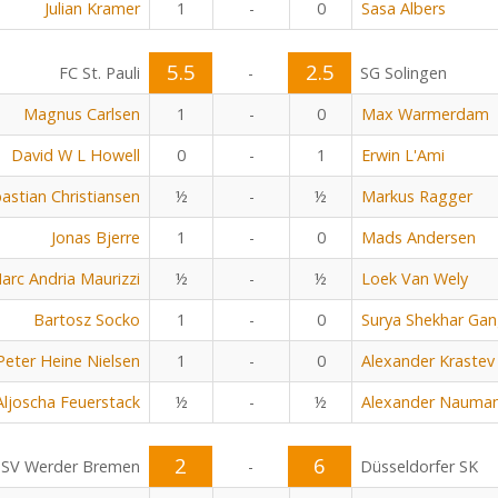
Julian Kramer
1
-
0
Sasa Albers
5.5
2.5
FC St. Pauli
-
SG Solingen
Magnus Carlsen
1
-
0
Max Warmerdam
David W L Howell
0
-
1
Erwin L'Ami
astian Christiansen
½
-
½
Markus Ragger
Jonas Bjerre
1
-
0
Mads Andersen
arc Andria Maurizzi
½
-
½
Loek Van Wely
Bartosz Socko
1
-
0
Surya Shekhar Gan
Peter Heine Nielsen
1
-
0
Alexander Krastev
Aljoscha Feuerstack
½
-
½
Alexander Nauma
2
6
SV Werder Bremen
-
Düsseldorfer SK