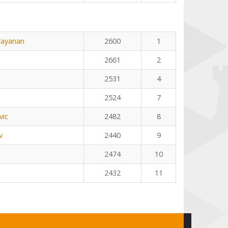
rayanan
2600
1
2661
2
2531
4
2524
7
vic
2482
8
v
2440
9
2474
10
2432
11