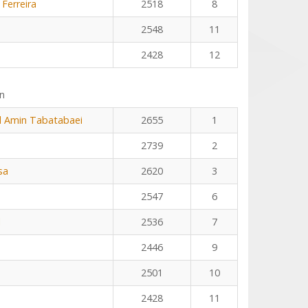
 Ferreira
2518
8
2548
11
2428
12
n
Amin Tabatabaei
2655
1
2739
2
sa
2620
3
2547
6
l
2536
7
2446
9
2501
10
2428
11