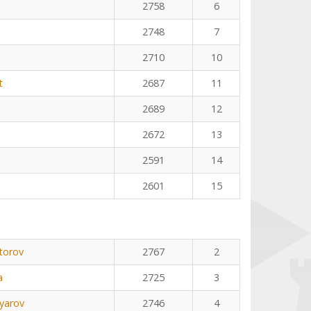
2758
6
2748
7
2710
10
t
2687
11
2689
12
2672
13
2591
14
2601
15
torov
2767
2
a
2725
3
yarov
2746
4