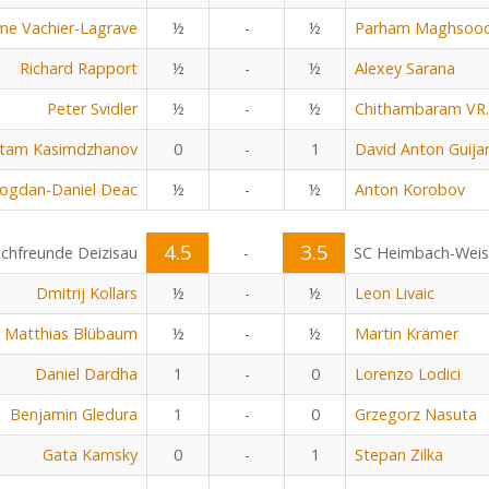
me Vachier-Lagrave
½
-
½
Parham Maghsoo
Richard Rapport
½
-
½
Alexey Sarana
Peter Svidler
½
-
½
Chithambaram VR.
tam Kasimdzhanov
0
-
1
David Anton Guija
ogdan-Daniel Deac
½
-
½
Anton Korobov
4.5
3.5
chfreunde Deizisau
-
SC Heimbach-Wei
Dmitrij Kollars
½
-
½
Leon Livaic
Matthias Blübaum
½
-
½
Martin Krämer
Daniel Dardha
1
-
0
Lorenzo Lodici
Benjamin Gledura
1
-
0
Grzegorz Nasuta
Gata Kamsky
0
-
1
Stepan Zilka