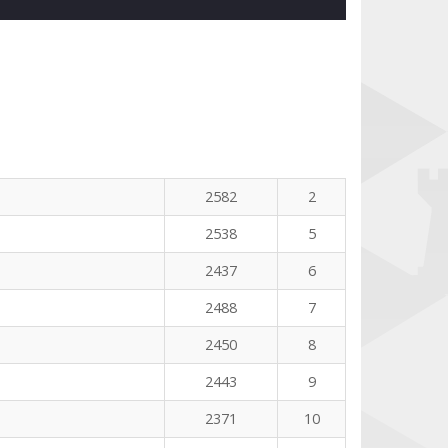
2582
2
2538
5
2437
6
2488
7
2450
8
2443
9
2371
10