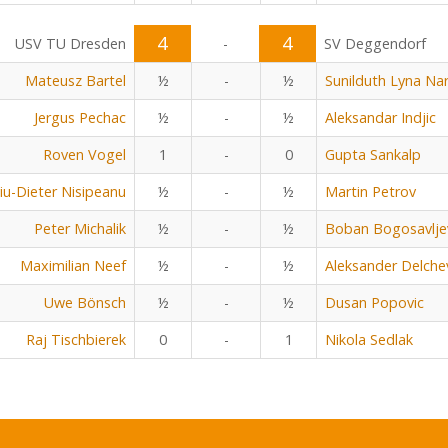
4
4
USV TU Dresden
-
SV Deggendorf
Mateusz Bartel
½
-
½
Sunilduth Lyna Na
Jergus Pechac
½
-
½
Aleksandar Indjic
Roven Vogel
1
-
0
Gupta Sankalp
viu-Dieter Nisipeanu
½
-
½
Martin Petrov
Peter Michalik
½
-
½
Boban Bogosavlje
Maximilian Neef
½
-
½
Aleksander Delche
Uwe Bönsch
½
-
½
Dusan Popovic
Raj Tischbierek
0
-
1
Nikola Sedlak