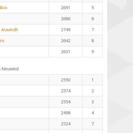
dloo
2691
5
2686
6
 Aravindh
2749
7
rro
2642
8
2631
9
s-Neuwied
2550
1
2574
2
2554
3
2498
4
2524
7