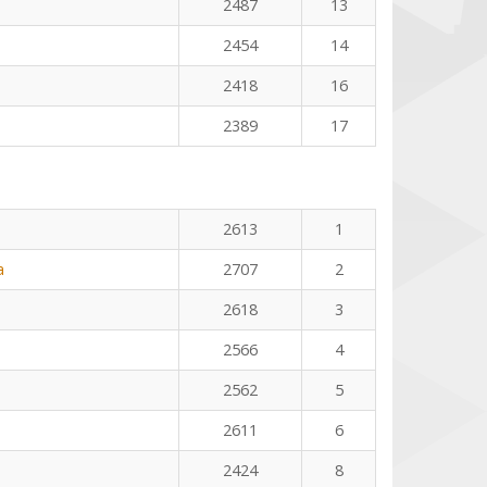
2487
13
2454
14
2418
16
2389
17
2613
1
a
2707
2
2618
3
2566
4
2562
5
2611
6
2424
8