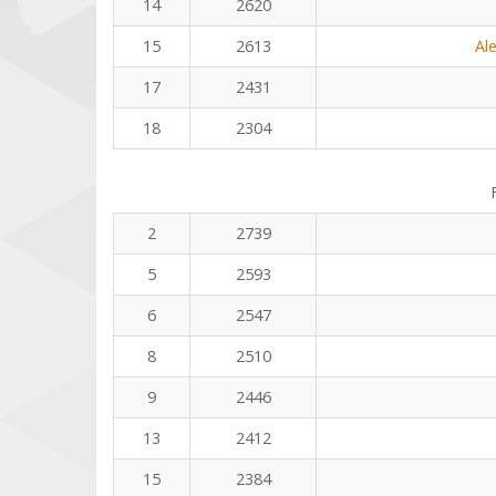
14
2620
15
2613
Al
17
2431
18
2304
2
2739
5
2593
6
2547
8
2510
9
2446
13
2412
15
2384