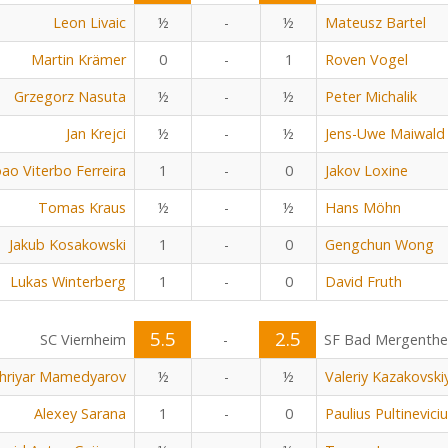
Leon Livaic
½
-
½
Mateusz Bartel
Martin Krämer
0
-
1
Roven Vogel
Grzegorz Nasuta
½
-
½
Peter Michalik
Jan Krejci
½
-
½
Jens-Uwe Maiwald
oao Viterbo Ferreira
1
-
0
Jakov Loxine
Tomas Kraus
½
-
½
Hans Möhn
Jakub Kosakowski
1
-
0
Gengchun Wong
Lukas Winterberg
1
-
0
David Fruth
5.5
2.5
SC Viernheim
-
SF Bad Mergenth
hriyar Mamedyarov
½
-
½
Valeriy Kazakovski
Alexey Sarana
1
-
0
Paulius Pultinevici