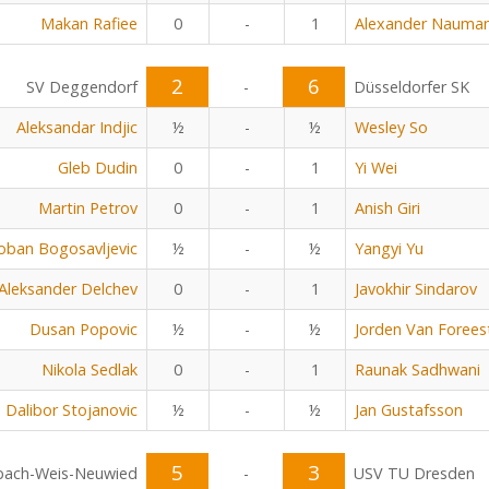
Makan Rafiee
0
-
1
Alexander Nauma
2
6
SV Deggendorf
-
Düsseldorfer SK
Aleksandar Indjic
½
-
½
Wesley So
Gleb Dudin
0
-
1
Yi Wei
Martin Petrov
0
-
1
Anish Giri
oban Bogosavljevic
½
-
½
Yangyi Yu
Aleksander Delchev
0
-
1
Javokhir Sindarov
Dusan Popovic
½
-
½
Jorden Van Forees
Nikola Sedlak
0
-
1
Raunak Sadhwani
Dalibor Stojanovic
½
-
½
Jan Gustafsson
5
3
bach-Weis-Neuwied
-
USV TU Dresden