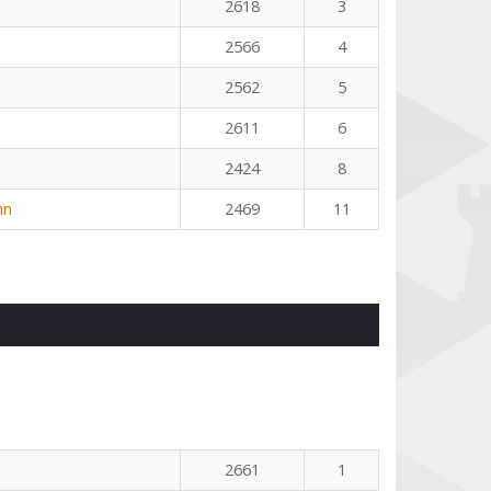
2618
3
2566
4
2562
5
2611
6
2424
8
nn
2469
11
2661
1