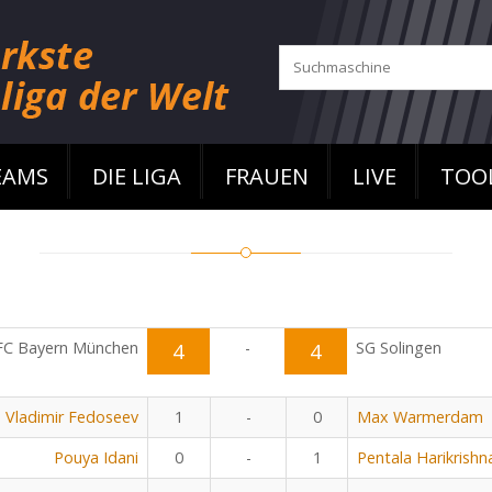
EAMS
DIE LIGA
FRAUEN
LIVE
TOO
FC Bayern München
4
-
4
SG Solingen
Vladimir Fedoseev
1
-
0
Max Warmerdam
Pouya Idani
0
-
1
Pentala Harikrishn