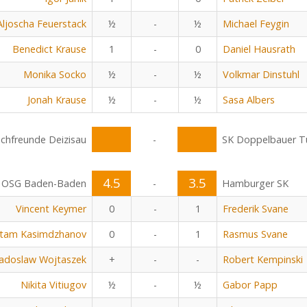
Aljoscha Feuerstack
½
-
½
Michael Feygin
Benedict Krause
1
-
0
Daniel Hausrath
Monika Socko
½
-
½
Volkmar Dinstuhl
Jonah Krause
½
-
½
Sasa Albers
chfreunde Deizisau
-
SK Doppelbauer Tu
4.5
3.5
OSG Baden-Baden
-
Hamburger SK
Vincent Keymer
0
-
1
Frederik Svane
tam Kasimdzhanov
0
-
1
Rasmus Svane
adoslaw Wojtaszek
+
-
-
Robert Kempinski
Nikita Vitiugov
½
-
½
Gabor Papp