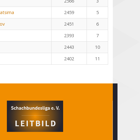
2566
3
ratsima
2459
5
kov
2451
6
2393
7
2443
10
2402
11