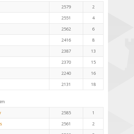
2579
2
2551
4
2562
6
2416
8
2387
13
2370
15
2240
16
2131
18
eim
y
2585
1
us
2561
2