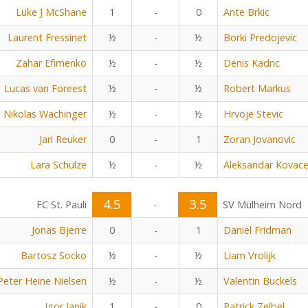
Luke J McShane
1
-
0
Ante Brkic
Laurent Fressinet
½
-
½
Borki Predojevic
Zahar Efimenko
½
-
½
Denis Kadric
Lucas van Foreest
½
-
½
Robert Markus
Nikolas Wachinger
½
-
½
Hrvoje Stevic
Jari Reuker
0
-
1
Zoran Jovanovic
Lara Schulze
½
-
½
Aleksandar Kovace
4.5
3.5
FC St. Pauli
-
SV Mülheim Nord
Jonas Bjerre
0
-
1
Daniel Fridman
Bartosz Socko
½
-
½
Liam Vrolijk
Peter Heine Nielsen
½
-
½
Valentin Buckels
Igor Janik
1
-
0
Patrick Zelbel