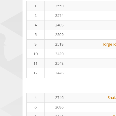
1
2550
2
2574
4
2498
5
2509
8
2518
Jorge J
10
2420
11
2548
12
2428
4
2746
Shak
6
2686