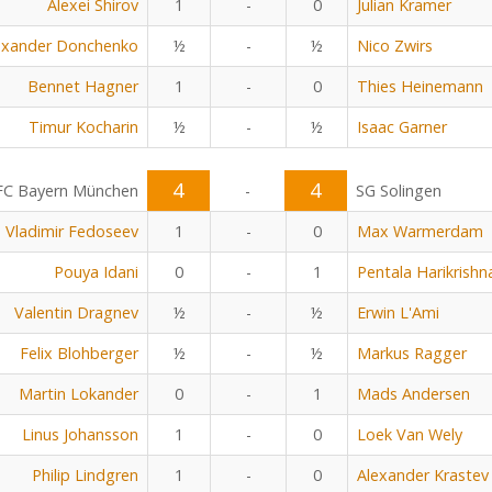
Alexei Shirov
1
-
0
Julian Kramer
exander Donchenko
½
-
½
Nico Zwirs
Bennet Hagner
1
-
0
Thies Heinemann
Timur Kocharin
½
-
½
Isaac Garner
4
4
FC Bayern München
-
SG Solingen
Vladimir Fedoseev
1
-
0
Max Warmerdam
Pouya Idani
0
-
1
Pentala Harikrishn
Valentin Dragnev
½
-
½
Erwin L'Ami
Felix Blohberger
½
-
½
Markus Ragger
Martin Lokander
0
-
1
Mads Andersen
Linus Johansson
1
-
0
Loek Van Wely
Philip Lindgren
1
-
0
Alexander Krastev