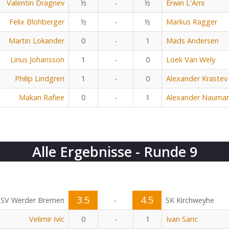
Valentin Dragnev
½
-
½
Erwin L'Ami
Felix Blohberger
½
-
½
Markus Ragger
Martin Lokander
0
-
1
Mads Andersen
Linus Johansson
1
-
0
Loek Van Wely
Philip Lindgren
1
-
0
Alexander Krastev
Makan Rafiee
0
-
1
Alexander Nauma
Alle Ergebnisse - Runde 9
3.5
4.5
SV Werder Bremen
-
SK Kirchweyhe
Velimir Ivic
0
-
1
Ivan Saric