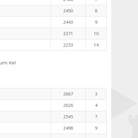
2450
8
2443
9
2371
10
2253
14
rm Kiel
2667
3
2626
4
2545
7
2498
9