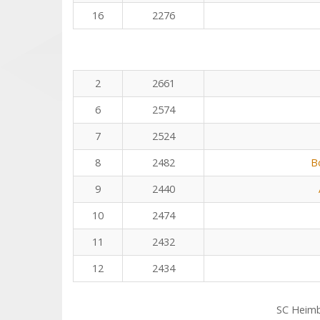
16
2276
2
2661
6
2574
7
2524
8
2482
B
9
2440
10
2474
11
2432
12
2434
SC Heim