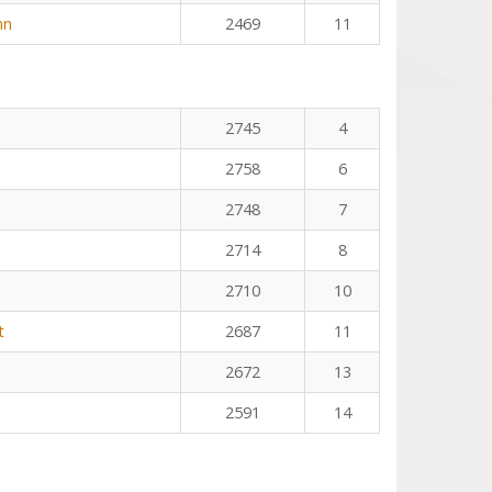
nn
2469
11
2745
4
2758
6
2748
7
2714
8
2710
10
t
2687
11
2672
13
2591
14