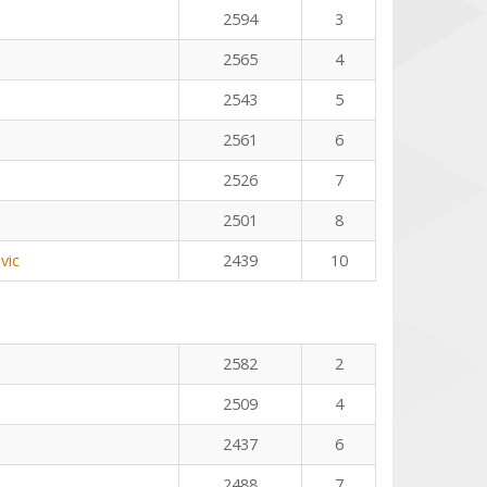
2594
3
2565
4
2543
5
2561
6
2526
7
2501
8
vic
2439
10
2582
2
2509
4
2437
6
2488
7