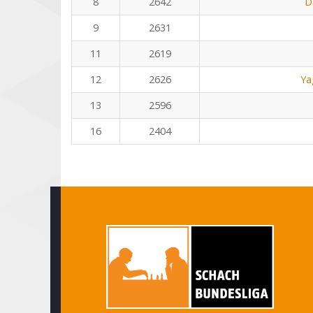
8
2642
D
9
2631
11
2619
12
2626
Ya
13
2596
16
2404