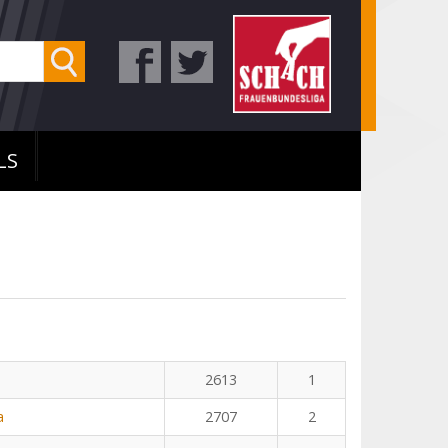
LS
2613
1
a
2707
2