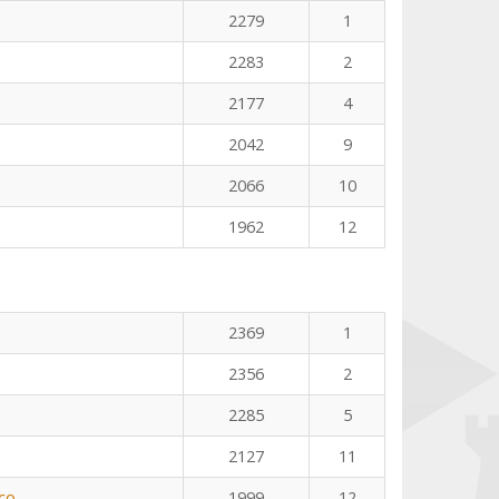
2279
1
2283
2
2177
4
2042
9
2066
10
1962
12
2369
1
2356
2
2285
5
2127
11
co
1999
12