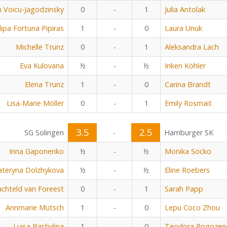
 Voicu-Jagodzinsky
0
-
1
Julia Antolak
ilipa Fortuna Pipiras
1
-
0
Laura Unuk
Michelle Trunz
0
-
1
Aleksandra Lach
Eva Kulovana
½
-
½
Inken Köhler
Elena Trunz
1
-
0
Carina Brandt
Lisa-Marie Möller
0
-
1
Emily Rosmait
3.5
2.5
SG Solingen
-
Hamburger SK
Inna Gaponenko
½
-
½
Monika Socko
ateryna Dolzhykova
½
-
½
Eline Roebers
chteld van Foreest
0
-
1
Sarah Papp
Annmarie Mütsch
1
-
0
Lepu Coco Zhou
Luisa Bashylina
1
-
0
Teodora Rogozen