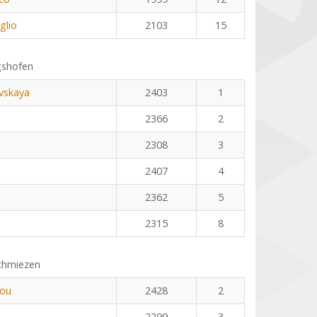
glio
2103
15
gshofen
vskaya
2403
1
2366
2
2308
3
2407
4
2362
5
2315
8
chmiezen
dou
2428
2
2299
3