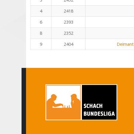
4
2418
6
2393
8
2352
9
2404
Deimant