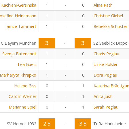
 Kachiani-Gersinska
1
-
0
Alina Rath
Josefine Heinemann
1
-
0
Christine Giebel
Iamze Tammert
1
-
0
Rebekka Schuster
3
3
FC Bayern München
-
SZ Seeblick Dippo
Svenja Butenandt
1
-
0
Charis Peglau
Tea Gueci
1
-
0
Ulrike Rößler
Marharyta Khrapko
1
-
0
Dora Peglau
Helene Giss
0
-
1
Katerina Bräutiga
Carolin Werner
0
-
1
Anita Just
Marianne Spiel
0
-
1
Sarah Peglau
2.5
3.5
SV Hemer 1932
-
TuRa Harksheide