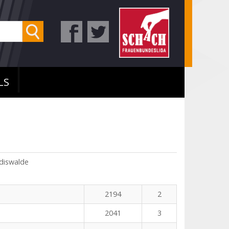
LS
ldiswalde
2194
2
2041
3