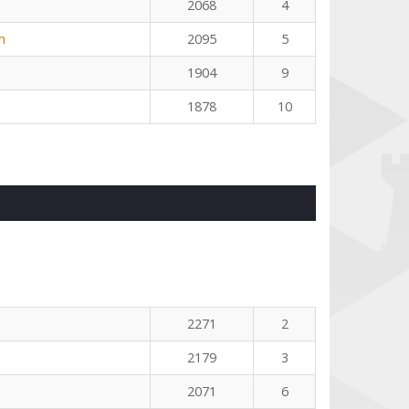
2068
4
m
2095
5
1904
9
1878
10
2271
2
2179
3
2071
6