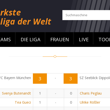
EAMS
DIE LIGA
FRAUEN
LIVE
TOO
FC Bayern München
3
-
3
SZ Seeblick Dippo
Svenja Butenandt
1
-
0
Charis Peglau
Tea Gueci
1
-
0
Ulrike Rößler