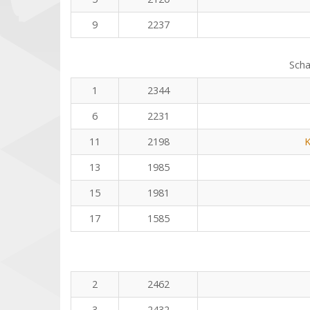
9
2237
Scha
1
2344
6
2231
11
2198
K
13
1985
15
1981
17
1585
2
2462
3
2432