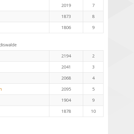
2019
7
1873
8
1806
9
ldiswalde
2194
2
2041
3
2068
4
m
2095
5
1904
9
1878
10