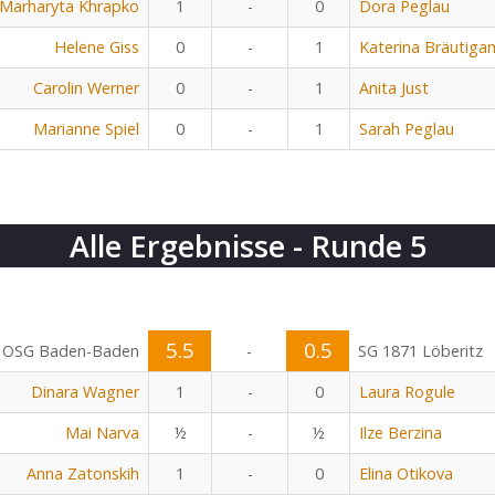
Marharyta Khrapko
1
-
0
Dora Peglau
Helene Giss
0
-
1
Katerina Bräutiga
Carolin Werner
0
-
1
Anita Just
Marianne Spiel
0
-
1
Sarah Peglau
Alle Ergebnisse - Runde 5
5.5
0.5
OSG Baden-Baden
-
SG 1871 Löberitz
Dinara Wagner
1
-
0
Laura Rogule
Mai Narva
½
-
½
Ilze Berzina
Anna Zatonskih
1
-
0
Elina Otikova