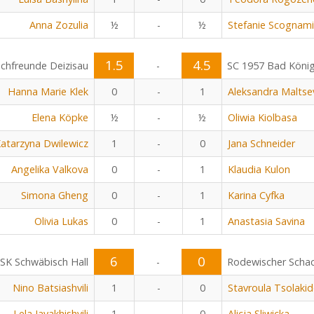
Anna Zozulia
½
-
½
Stefanie Scognami
1.5
4.5
chfreunde Deizisau
-
SC 1957 Bad Köni
Hanna Marie Klek
0
-
1
Aleksandra Maltse
Elena Köpke
½
-
½
Oliwia Kiolbasa
atarzyna Dwilewicz
1
-
0
Jana Schneider
Angelika Valkova
0
-
1
Klaudia Kulon
Simona Gheng
0
-
1
Karina Cyfka
Olivia Lukas
0
-
1
Anastasia Savina
6
0
SK Schwäbisch Hall
-
Rodewischer Scha
Nino Batsiashvili
1
-
0
Stavroula Tsolaki
Lela Javakhishvili
1
-
0
Alicja Sliwicka