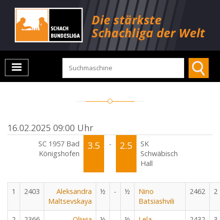
16.02.2025 09:00 Uhr
SC 1957 Bad
3.5
-
2.5
SK
Königshofen
Schwäbisch
Hall
1
2403
Aleksandra
½
-
½
Nino
2462
2
Maltsevskaya
Batsiashvili
2
2366
Oliwia
½
-
½
Lela
2432
3