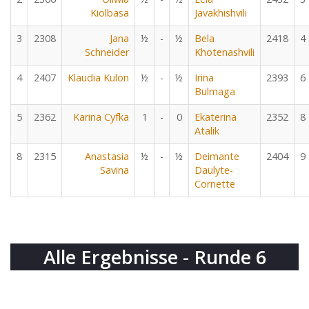
Kiolbasa
Javakhishvili
3
2308
Jana
½
-
½
Bela
2418
4
Schneider
Khotenashvili
4
2407
Klaudia Kulon
½
-
½
Irina
2393
6
Bulmaga
5
2362
Karina Cyfka
1
-
0
Ekaterina
2352
8
Atalik
8
2315
Anastasia
½
-
½
Deimante
2404
9
Savina
Daulyte-
Cornette
Alle Ergebnisse - Runde 6