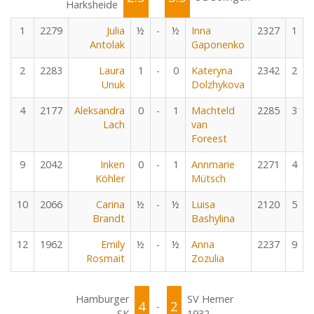
Harksheide
1
2279
Julia
½
-
½
Inna
2327
1
Antolak
Gaponenko
2
2283
Laura
1
-
0
Kateryna
2342
2
Unuk
Dolzhykova
4
2177
Aleksandra
0
-
1
Machteld
2285
3
Lach
van
Foreest
9
2042
Inken
0
-
1
Annmarie
2271
4
Köhler
Mütsch
10
2066
Carina
½
-
½
Luisa
2120
5
Brandt
Bashylina
12
1962
Emily
½
-
½
Anna
2237
9
Rosmait
Zozulia
Hamburger
SV Hemer
4
2
-
SK
1932