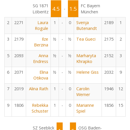
SG 1871
FC Bayern
4.5
1.5
-
Löberitz
München
2
2271
Laura
1
-
0
Svenja
2189
1
Rogule
Butenandt
3
2179
Ilze
½
-
½
Tea Gueci
2175
2
Berzina
5
2093
Anna
½
-
½
Marharyta
2152
3
Endress
Khrapko
6
2071
Elina
½
-
½
Helene Giss
2032
9
Otikova
7
2019
Alina Rath
1
-
0
Carolin
1946
12
Werner
9
1806
Rebekka
1
-
0
Marianne
1856
15
Schuster
Spiel
SZ Seeblick
OSG Baden-