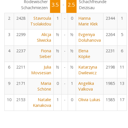
Rodewischer
Schachfreunde
3.5
2.5
-
Schachmiezen
Deizisau
2
2428
Stavroula
1
-
0
Hanna
2344
1
Tsolakidou
Marie Klek
3
2299
Alicja
½
-
½
Evgeniya
2264
5
Sliwicka
Doluhanova
4
2237
Fiona
½
-
½
Elena
2231
6
Sieber
Köpke
6
2211
Julia
½
-
½
Katarzyna
2198
11
Movsesian
Dwilewicz
9
2171
Maria
0
-
1
Angelika
1985
13
Schöne
Valkova
10
2153
Natalie
1
-
0
Olivia Lukas
1585
17
Kanakova