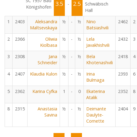
SC 1957 Bad
3.5
2.5
-
Schwäbisch
Königshofen
Hall
1
2403
Aleksandra
½
-
½
Nino
2462
2
Maltsevskaya
Batsiashvili
2
2366
Oliwia
½
-
½
Lela
2432
3
Kiolbasa
Javakhishvili
3
2308
Jana
½
-
½
Bela
2418
4
Schneider
Khotenashvili
4
2407
Klaudia Kulon
½
-
½
Irina
2393
6
Bulmaga
5
2362
Karina Cyfka
1
-
0
Ekaterina
2352
8
Atalik
8
2315
Anastasia
½
-
½
Deimante
2404
9
Savina
Daulyte-
Cornette