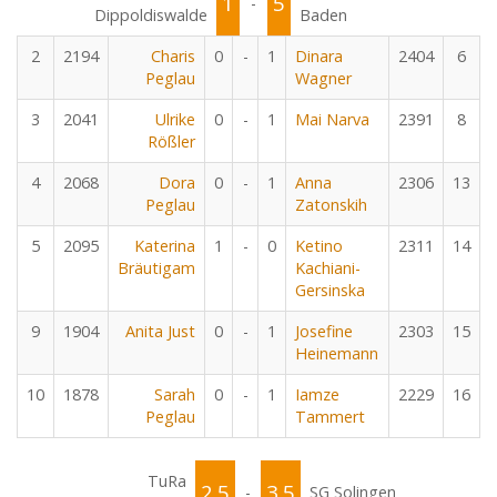
1
5
-
Dippoldiswalde
Baden
2
2194
Charis
0
-
1
Dinara
2404
6
Peglau
Wagner
3
2041
Ulrike
0
-
1
Mai Narva
2391
8
Rößler
4
2068
Dora
0
-
1
Anna
2306
13
Peglau
Zatonskih
5
2095
Katerina
1
-
0
Ketino
2311
14
Bräutigam
Kachiani-
Gersinska
9
1904
Anita Just
0
-
1
Josefine
2303
15
Heinemann
10
1878
Sarah
0
-
1
Iamze
2229
16
Peglau
Tammert
TuRa
2.5
3.5
-
SG Solingen