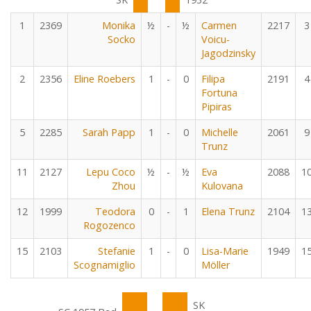
1
2369
Monika
½
-
½
Carmen
2217
3
Socko
Voicu-
Jagodzinsky
2
2356
Eline Roebers
1
-
0
Filipa
2191
4
Fortuna
Pipiras
5
2285
Sarah Papp
1
-
0
Michelle
2061
9
Trunz
11
2127
Lepu Coco
½
-
½
Eva
2088
1
Zhou
Kulovana
12
1999
Teodora
0
-
1
Elena Trunz
2104
1
Rogozenco
15
2103
Stefanie
1
-
0
Lisa-Marie
1949
1
Scognamiglio
Möller
SK