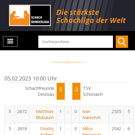
05.02.2023 10:00 Uhr
Schachfreunde
5
-
3
TSV
Deizisau
Schönaich
3
2672
Matthias
1
-
0
Ivan
2535
5
Blübaum
Ivanisevic
5
2618
Dmitrij
1
-
0
Milos
2542
6
Kollars
Perunovic