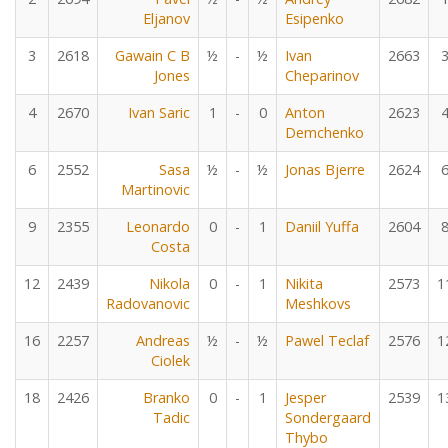
Eljanov
Esipenko
3
2618
Gawain C B
½
-
½
Ivan
2663
Jones
Cheparinov
4
2670
Ivan Saric
1
-
0
Anton
2623
Demchenko
6
2552
Sasa
½
-
½
Jonas Bjerre
2624
Martinovic
9
2355
Leonardo
0
-
1
Daniil Yuffa
2604
Costa
12
2439
Nikola
0
-
1
Nikita
2573
1
Radovanovic
Meshkovs
16
2257
Andreas
½
-
½
Pawel Teclaf
2576
1
Ciolek
18
2426
Branko
0
-
1
Jesper
2539
1
Tadic
Sondergaard
Thybo