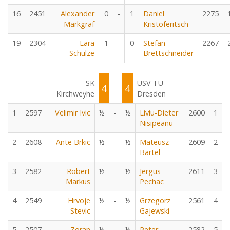
16
2451
Alexander
0
-
1
Daniel
2275
Markgraf
Kristoferitsch
19
2304
Lara
1
-
0
Stefan
2267
Schulze
Brettschneider
SK
USV TU
4
4
-
Kirchweyhe
Dresden
1
2597
Velimir Ivic
½
-
½
Liviu-Dieter
2600
1
Nisipeanu
2
2608
Ante Brkic
½
-
½
Mateusz
2609
2
Bartel
3
2582
Robert
½
-
½
Jergus
2611
3
Markus
Pechac
4
2549
Hrvoje
½
-
½
Grzegorz
2561
4
Stevic
Gajewski
5
2507
Zoran
½
-
½
Peter
2582
5