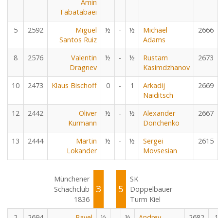
Amin
Tabatabaei
5
2592
Miguel
½
-
½
Michael
2666
Santos Ruiz
Adams
8
2576
Valentin
½
-
½
Rustam
2673
Dragnev
Kasimdzhanov
10
2473
Klaus Bischoff
0
-
1
Arkadij
2669
Naiditsch
12
2442
Oliver
½
-
½
Alexander
2667
Kurmann
Donchenko
13
2444
Martin
½
-
½
Sergei
2615
Lokander
Movsesian
Münchener
SK
3
5
Schachclub
-
Doppelbauer
1836
Turm Kiel
2
2694
Pavel
½
-
½
Andrey
2682