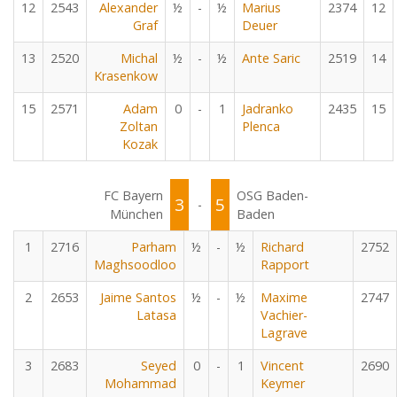
12
2543
Alexander
½
-
½
Marius
2374
12
Graf
Deuer
13
2520
Michal
½
-
½
Ante Saric
2519
14
Krasenkow
15
2571
Adam
0
-
1
Jadranko
2435
15
Zoltan
Plenca
Kozak
FC Bayern
OSG Baden-
3
5
-
München
Baden
1
2716
Parham
½
-
½
Richard
2752
Maghsoodloo
Rapport
2
2653
Jaime Santos
½
-
½
Maxime
2747
Latasa
Vachier-
Lagrave
3
2683
Seyed
0
-
1
Vincent
2690
Mohammad
Keymer