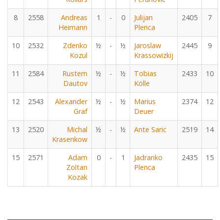
8
2558
Andreas
1
-
0
Julijan
2405
7
Heimann
Plenca
10
2532
Zdenko
½
-
½
Jaroslaw
2445
9
Kozul
Krassowizkij
11
2584
Rustem
½
-
½
Tobias
2433
10
Dautov
Kölle
12
2543
Alexander
½
-
½
Marius
2374
12
Graf
Deuer
13
2520
Michal
½
-
½
Ante Saric
2519
14
Krasenkow
15
2571
Adam
0
-
1
Jadranko
2435
15
Zoltan
Plenca
Kozak