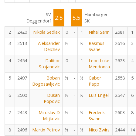
SV
Hamburger
2.5
5.5
-
Deggendorf
SK
2
2420
Nikola Sedlak
0
-
1
Nihal Sarin
2681
1
3
2513
Aleksander
½
-
½
Rasmus
2616
3
Delchev
Svane
4
2454
Dalibor
0
-
1
Leon Luke
2623
4
Stojanovic
Mendonca
5
2497
Boban
½
-
½
Gabor
2558
5
Bogosavljevic
Papp
6
2500
Dusan
½
-
½
Luis Engel
2547
6
Popovic
7
2443
Miroslav D
½
-
½
Frederik
2603
8
Miljkovic
Svane
8
2496
Martin Petrov
½
-
½
Nico Zwirs
2444
14