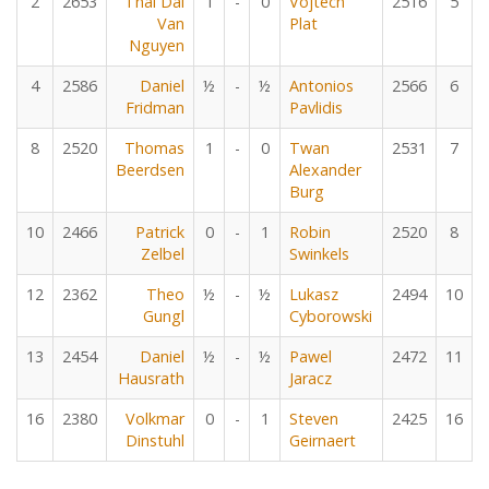
2
2653
Thai Dai
1
-
0
Vojtech
2516
5
Van
Plat
Nguyen
4
2586
Daniel
½
-
½
Antonios
2566
6
Fridman
Pavlidis
8
2520
Thomas
1
-
0
Twan
2531
7
Beerdsen
Alexander
Burg
10
2466
Patrick
0
-
1
Robin
2520
8
Zelbel
Swinkels
12
2362
Theo
½
-
½
Lukasz
2494
10
Gungl
Cyborowski
13
2454
Daniel
½
-
½
Pawel
2472
11
Hausrath
Jaracz
16
2380
Volkmar
0
-
1
Steven
2425
16
Dinstuhl
Geirnaert