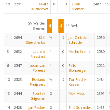
10
2291
Nikita
0
-
1
Julian
2487
15
Kuznecovs
Kramer
SV Werder
4
4
-
SF Berlin
Bremen
1
2694
Kirill
½
-
½
Jan-Christian
2536
Shevchenko
Schröder
3
2632
Laurent
1
-
0
Martin Krämer
2580
Fressinet
6
2547
Lucas van
1
-
0
Felix
2522
Foreest
Blohberger
10
2523
Roeland
½
-
½
Tor Fredrik
2484
Pruijssers
Kaasen
13
2444
Spartak
0
-
1
Max Hess
2391
Grigorian
14
2428
Jari Reuker
0
-
1
Emil Schmidek
2433