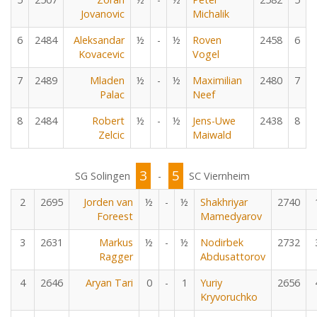
Jovanovic
Michalik
6
2484
Aleksandar
½
-
½
Roven
2458
6
Kovacevic
Vogel
7
2489
Mladen
½
-
½
Maximilian
2480
7
Palac
Neef
8
2484
Robert
½
-
½
Jens-Uwe
2438
8
Zelcic
Maiwald
3
5
SG Solingen
-
SC Viernheim
2
2695
Jorden van
½
-
½
Shakhriyar
2740
Foreest
Mamedyarov
3
2631
Markus
½
-
½
Nodirbek
2732
Ragger
Abdusattorov
4
2646
Aryan Tari
0
-
1
Yuriy
2656
Kryvoruchko