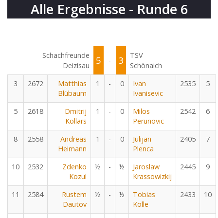
Alle Ergebnisse - Runde 6
Schachfreunde
TSV
5
3
-
Deizisau
Schönaich
3
2672
Matthias
1
-
0
Ivan
2535
5
Blübaum
Ivanisevic
5
2618
Dmitrij
1
-
0
Milos
2542
6
Kollars
Perunovic
8
2558
Andreas
1
-
0
Julijan
2405
7
Heimann
Plenca
10
2532
Zdenko
½
-
½
Jaroslaw
2445
9
Kozul
Krassowizkij
11
2584
Rustem
½
-
½
Tobias
2433
10
Dautov
Kölle