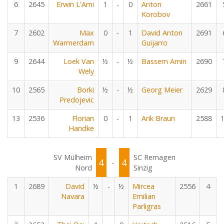
6
2645
Erwin L'Ami
1
-
0
Anton
2661
Korobov
7
2602
Max
0
-
1
David Anton
2691
Warmerdam
Guijarro
9
2644
Loek Van
½
-
½
Bassem Amin
2690
Wely
10
2565
Borki
½
-
½
Georg Meier
2629
Predojevic
13
2536
Florian
0
-
1
Arik Braun
2588
Handke
SV Mülheim
SC Remagen
4
4
-
Nord
Sinzig
1
2689
David
½
-
½
Mircea
2556
4
Navara
Emilian
Parligras