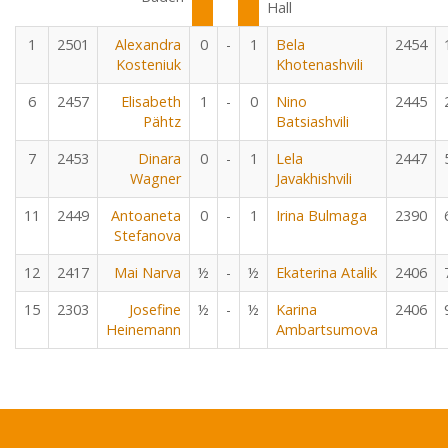
Hall
1
2501
Alexandra
0
-
1
Bela
2454
Kosteniuk
Khotenashvili
6
2457
Elisabeth
1
-
0
Nino
2445
Pähtz
Batsiashvili
7
2453
Dinara
0
-
1
Lela
2447
Wagner
Javakhishvili
11
2449
Antoaneta
0
-
1
Irina Bulmaga
2390
Stefanova
12
2417
Mai Narva
½
-
½
Ekaterina Atalik
2406
15
2303
Josefine
½
-
½
Karina
2406
Heinemann
Ambartsumova