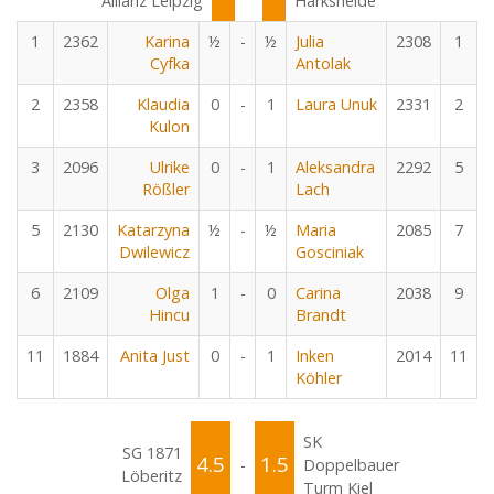
Allianz Leipzig
Harksheide
1
2362
Karina
½
-
½
Julia
2308
1
Cyfka
Antolak
2
2358
Klaudia
0
-
1
Laura Unuk
2331
2
Kulon
3
2096
Ulrike
0
-
1
Aleksandra
2292
5
Rößler
Lach
5
2130
Katarzyna
½
-
½
Maria
2085
7
Dwilewicz
Gosciniak
6
2109
Olga
1
-
0
Carina
2038
9
Hincu
Brandt
11
1884
Anita Just
0
-
1
Inken
2014
11
Köhler
SK
SG 1871
4.5
1.5
-
Doppelbauer
Löberitz
Turm Kiel