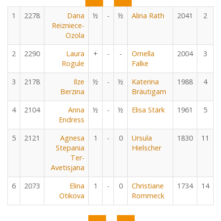
1
2278
Dana
½
-
½
Alina Rath
2041
2
Reizniece-
Ozola
2
2290
Laura
+
-
-
Ornella
2004
3
Rogule
Falke
3
2178
Ilze
½
-
½
Katerina
1988
4
Berzina
Bräutigam
4
2104
Anna
½
-
½
Elisa Stärk
1961
5
Endress
5
2121
Agnesa
1
-
0
Ursula
1830
11
Stepania
Hielscher
Ter-
Avetisjana
6
2073
Elina
1
-
0
Christiane
1734
14
Otikova
Rommeck