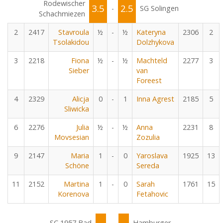
Rodewischer
3.5
2.5
-
SG Solingen
Schachmiezen
2
2417
Stavroula
½
-
½
Kateryna
2306
2
Tsolakidou
Dolzhykova
3
2218
Fiona
½
-
½
Machteld
2277
3
Sieber
van
Foreest
4
2329
Alicja
0
-
1
Inna Agrest
2185
5
Sliwicka
6
2276
Julia
½
-
½
Anna
2231
8
Movsesian
Zozulia
9
2147
Maria
1
-
0
Yaroslava
1925
13
Schöne
Sereda
11
2152
Martina
1
-
0
Sarah
1761
15
Korenova
Fetahovic
SC 1957 Bad
Hamburger