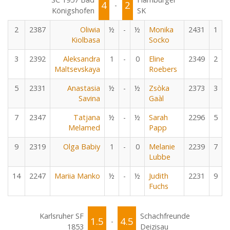
4
2
-
Königshofen
SK
2
2387
Oliwia
½
-
½
Monika
2431
1
Kiolbasa
Socko
3
2392
Aleksandra
1
-
0
Eline
2349
2
Maltsevskaya
Roebers
5
2331
Anastasia
½
-
½
Zsòka
2373
3
Savina
Gaàl
7
2347
Tatjana
½
-
½
Sarah
2296
5
Melamed
Papp
9
2319
Olga Babiy
1
-
0
Melanie
2239
7
Lubbe
14
2247
Mariia Manko
½
-
½
Judith
2231
9
Fuchs
Karlsruher SF
Schachfreunde
1.5
4.5
-
1853
Deizisau