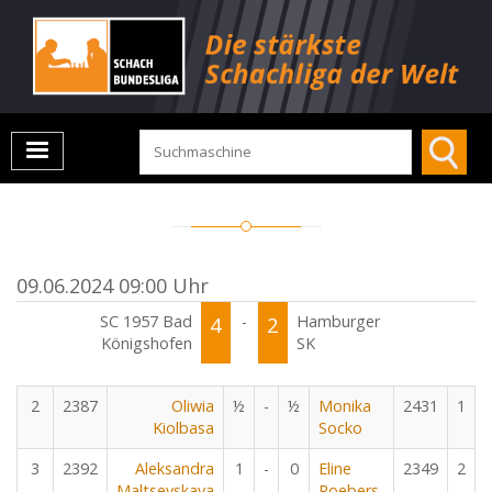
09.06.2024 09:00 Uhr
SC 1957 Bad
4
-
2
Hamburger
Königshofen
SK
2
2387
Oliwia
½
-
½
Monika
2431
1
Kiolbasa
Socko
3
2392
Aleksandra
1
-
0
Eline
2349
2
Maltsevskaya
Roebers