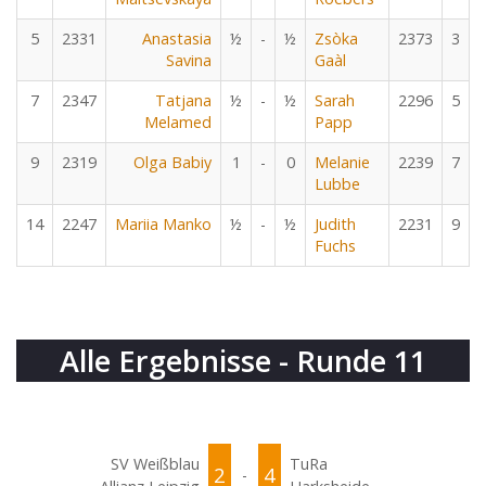
5
2331
Anastasia
½
-
½
Zsòka
2373
3
Savina
Gaàl
7
2347
Tatjana
½
-
½
Sarah
2296
5
Melamed
Papp
9
2319
Olga Babiy
1
-
0
Melanie
2239
7
Lubbe
14
2247
Mariia Manko
½
-
½
Judith
2231
9
Fuchs
Alle Ergebnisse - Runde 11
SV Weißblau
TuRa
2
4
-