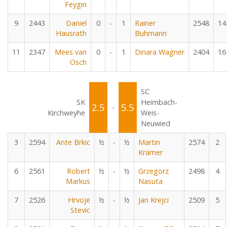
Feygin
9
2443
Daniel
0
-
1
Rainer
2548
14
Hausrath
Buhmann
11
2347
Mees van
0
-
1
Dinara Wagner
2404
16
Osch
SC
SK
Heimbach-
2.5
5.5
-
Kirchweyhe
Weis-
Neuwied
3
2594
Ante Brkic
½
-
½
Martin
2574
2
Krämer
6
2561
Robert
½
-
½
Grzegorz
2498
4
Markus
Nasuta
7
2526
Hrvoje
½
-
½
Jan Krejci
2509
5
Stevic