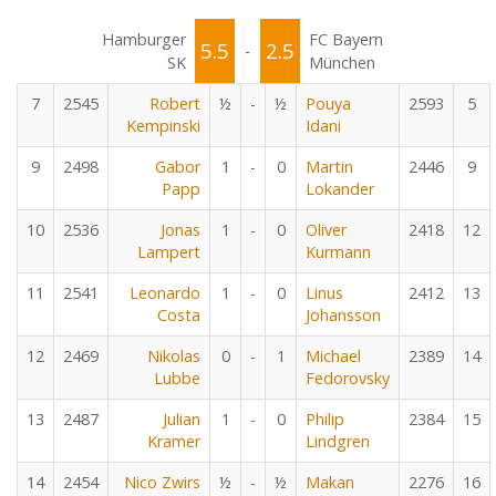
Hamburger
FC Bayern
5.5
2.5
-
SK
München
7
2545
Robert
½
-
½
Pouya
2593
5
Kempinski
Idani
9
2498
Gabor
1
-
0
Martin
2446
9
Papp
Lokander
10
2536
Jonas
1
-
0
Oliver
2418
12
Lampert
Kurmann
11
2541
Leonardo
1
-
0
Linus
2412
13
Costa
Johansson
12
2469
Nikolas
0
-
1
Michael
2389
14
Lubbe
Fedorovsky
13
2487
Julian
1
-
0
Philip
2384
15
Kramer
Lindgren
14
2454
Nico Zwirs
½
-
½
Makan
2276
16