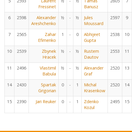
5
2593
Laurent
½
-
½
Tamas
2605
7
Fressinet
Banusz
6
2598
Alexander
½
-
½
Jules
2597
9
Areshchenko
Moussard
7
2565
Zahar
1
-
0
Abhijeet
2538
10
Efimenko
Gupta
10
2539
Zbynek
½
-
½
Rustem
2553
11
Hracek
Dautov
11
2496
Vlastimil
½
-
½
Alexander
2520
13
Babula
Graf
14
2430
Spartak
0
-
1
Michal
2520
14
Grigorian
Krasenkow
15
2390
Jari Reuker
0
-
1
Zdenko
2495
15
Kozul