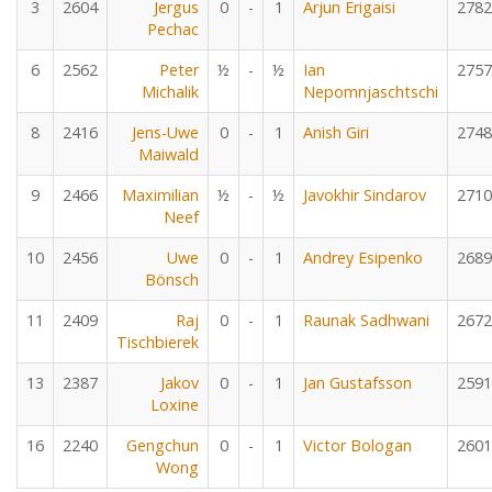
3
2604
Jergus
0
-
1
Arjun Erigaisi
2782
Pechac
6
2562
Peter
½
-
½
Ian
2757
Michalik
Nepomnjaschtschi
8
2416
Jens-Uwe
0
-
1
Anish Giri
2748
Maiwald
9
2466
Maximilian
½
-
½
Javokhir Sindarov
2710
Neef
10
2456
Uwe
0
-
1
Andrey Esipenko
2689
Bönsch
11
2409
Raj
0
-
1
Raunak Sadhwani
2672
Tischbierek
13
2387
Jakov
0
-
1
Jan Gustafsson
2591
Loxine
16
2240
Gengchun
0
-
1
Victor Bologan
2601
Wong