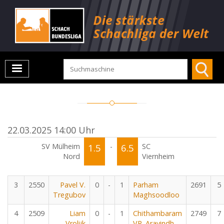
22.03.2025 14:00 Uhr
SV Mülheim
1.5
-
6.5
SC
Nord
Viernheim
3
2550
Pavel V.
0
-
1
Parham
2691
5
Tregubov
Maghsoodloo
4
2509
Liam
0
-
1
Chithambaram
2749
7
Vrolijk
VR. Aravindh