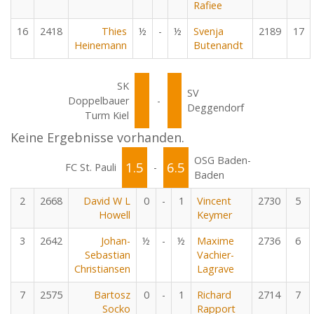
Rafiee
16
2418
Thies
½
-
½
Svenja
2189
17
Heinemann
Butenandt
SK
SV
Doppelbauer
-
Deggendorf
Turm Kiel
Keine Ergebnisse vorhanden.
OSG Baden-
1.5
6.5
FC St. Pauli
-
Baden
2
2668
David W L
0
-
1
Vincent
2730
5
Howell
Keymer
3
2642
Johan-
½
-
½
Maxime
2736
6
Sebastian
Vachier-
Christiansen
Lagrave
7
2575
Bartosz
0
-
1
Richard
2714
7
Socko
Rapport