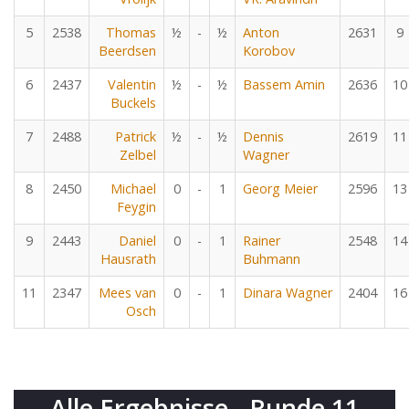
5
2538
Thomas
½
-
½
Anton
2631
9
Beerdsen
Korobov
6
2437
Valentin
½
-
½
Bassem Amin
2636
10
Buckels
7
2488
Patrick
½
-
½
Dennis
2619
11
Zelbel
Wagner
8
2450
Michael
0
-
1
Georg Meier
2596
13
Feygin
9
2443
Daniel
0
-
1
Rainer
2548
14
Hausrath
Buhmann
11
2347
Mees van
0
-
1
Dinara Wagner
2404
16
Osch
Alle Ergebnisse - Runde 11