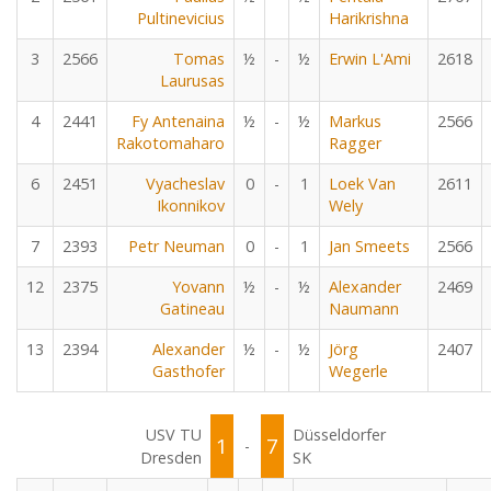
Pultinevicius
Harikrishna
3
2566
Tomas
½
-
½
Erwin L'Ami
2618
Laurusas
4
2441
Fy Antenaina
½
-
½
Markus
2566
Rakotomaharo
Ragger
6
2451
Vyacheslav
0
-
1
Loek Van
2611
Ikonnikov
Wely
7
2393
Petr Neuman
0
-
1
Jan Smeets
2566
12
2375
Yovann
½
-
½
Alexander
2469
Gatineau
Naumann
13
2394
Alexander
½
-
½
Jörg
2407
Gasthofer
Wegerle
USV TU
Düsseldorfer
1
7
-
Dresden
SK