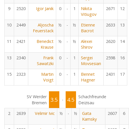
9
2520
Igor Janik
0
-
1
Nikita
2671
12
Vitiugov
10
2449
Aljoscha
½
-
½
Etienne
2633
13
Feuerstack
Bacrot
11
2421
Benedict
½
-
½
Alexei
2620
14
Krause
Shirov
13
2340
Frank
0
-
1
Sergei
2598
16
Sawatzki
Movsesian
15
2323
Martin
0
-
1
Bennet
2431
17
Voigt
Hagner
SV Werder
Schachfreunde
3.5
4.5
-
Bremen
Deizisau
2
2639
Velimir Ivic
½
-
½
Gata
2607
6
Kamsky