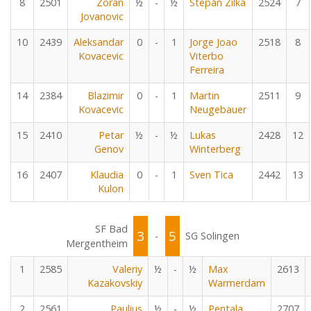
8
2501
Zoran
½
-
½
Stepan Zilka
2524
7
Jovanovic
10
2439
Aleksandar
0
-
1
Jorge Joao
2518
8
Kovacevic
Viterbo
Ferreira
14
2384
Blazimir
0
-
1
Martin
2511
9
Kovacevic
Neugebauer
15
2410
Petar
½
-
½
Lukas
2428
12
Genov
Winterberg
16
2407
Klaudia
0
-
1
Sven Tica
2442
13
Kulon
SF Bad
3
5
-
SG Solingen
Mergentheim
1
2585
Valeriy
½
-
½
Max
2613
Kazakovskiy
Warmerdam
2
2561
Paulius
½
-
½
Pentala
2707