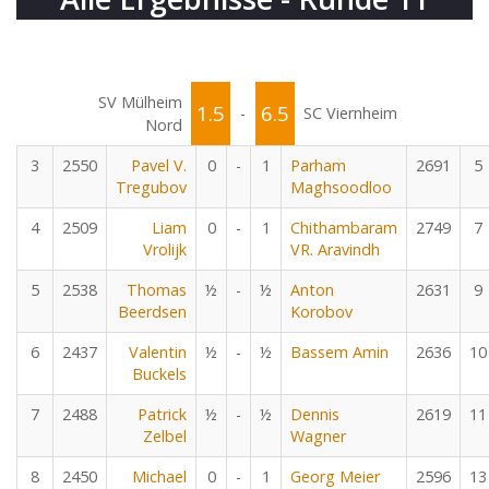
SV Mülheim
1.5
6.5
-
SC Viernheim
Nord
3
2550
Pavel V.
0
-
1
Parham
2691
5
Tregubov
Maghsoodloo
4
2509
Liam
0
-
1
Chithambaram
2749
7
Vrolijk
VR. Aravindh
5
2538
Thomas
½
-
½
Anton
2631
9
Beerdsen
Korobov
6
2437
Valentin
½
-
½
Bassem Amin
2636
10
Buckels
7
2488
Patrick
½
-
½
Dennis
2619
11
Zelbel
Wagner
8
2450
Michael
0
-
1
Georg Meier
2596
13