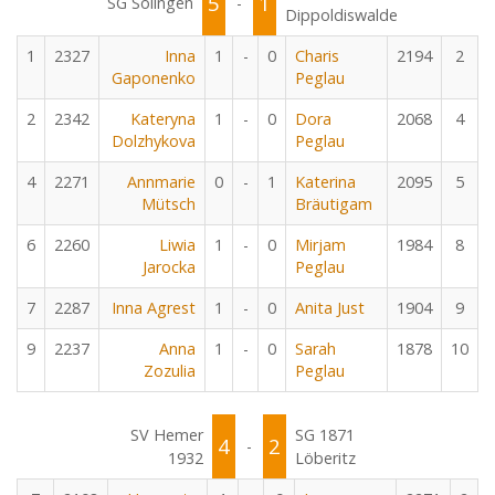
5
1
SG Solingen
-
Dippoldiswalde
1
2327
Inna
1
-
0
Charis
2194
2
Gaponenko
Peglau
2
2342
Kateryna
1
-
0
Dora
2068
4
Dolzhykova
Peglau
4
2271
Annmarie
0
-
1
Katerina
2095
5
Mütsch
Bräutigam
6
2260
Liwia
1
-
0
Mirjam
1984
8
Jarocka
Peglau
7
2287
Inna Agrest
1
-
0
Anita Just
1904
9
9
2237
Anna
1
-
0
Sarah
1878
10
Zozulia
Peglau
SV Hemer
SG 1871
4
2
-
1932
Löberitz