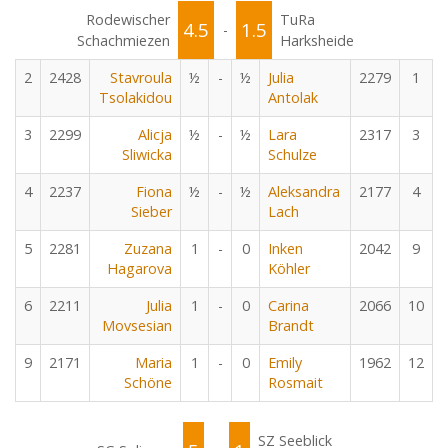
Rodewischer
TuRa
4.5
1.5
-
Schachmiezen
Harksheide
2
2428
Stavroula
½
-
½
Julia
2279
1
Tsolakidou
Antolak
3
2299
Alicja
½
-
½
Lara
2317
3
Sliwicka
Schulze
4
2237
Fiona
½
-
½
Aleksandra
2177
4
Sieber
Lach
5
2281
Zuzana
1
-
0
Inken
2042
9
Hagarova
Köhler
6
2211
Julia
1
-
0
Carina
2066
10
Movsesian
Brandt
9
2171
Maria
1
-
0
Emily
1962
12
Schöne
Rosmait
SZ Seeblick