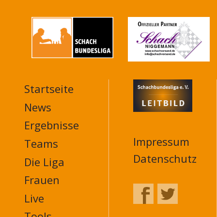
Startseite
MAIN
NAVIGATION
News
FOOTER
Ergebnisse
Impressum
Teams
Datenschutz
Die Liga
Frauen
Live
Tools