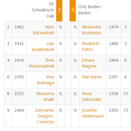
SK
OSG Baden-
3
3
Schwäbisch
-
Baden
Hall
2
2462
Nino
½
-
½
Alexandra
2474
3
Batsiashvili
Kosteniuk
3
2432
Lela
½
-
½
Elisabeth
2406
5
Javakhishvili
Pähtz
4
2418
Bela
½
-
½
Dinara
2404
6
Khotenashvili
Wagner
6
2393
Irina
½
-
½
Mai Narva
2391
8
Bulmaga
8
2352
Ekaterina
½
-
½
Anna
2306
13
Atalik
Zatonskih
9
2404
Deimante
½
-
½
Josefine
2303
15
Daulyte-
Heinemann
Cornette