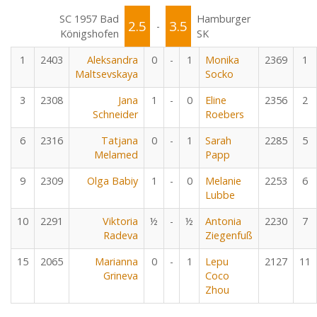
SC 1957 Bad
Hamburger
2.5
3.5
-
Königshofen
SK
1
2403
Aleksandra
0
-
1
Monika
2369
1
Maltsevskaya
Socko
3
2308
Jana
1
-
0
Eline
2356
2
Schneider
Roebers
6
2316
Tatjana
0
-
1
Sarah
2285
5
Melamed
Papp
9
2309
Olga Babiy
1
-
0
Melanie
2253
6
Lubbe
10
2291
Viktoria
½
-
½
Antonia
2230
7
Radeva
Ziegenfuß
15
2065
Marianna
0
-
1
Lepu
2127
11
Grineva
Coco
Zhou