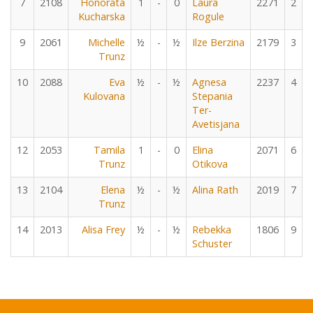
7
2108
Honorata
1
-
0
Laura
2271
2
Kucharska
Rogule
9
2061
Michelle
½
-
½
Ilze Berzina
2179
3
Trunz
10
2088
Eva
½
-
½
Agnesa
2237
4
Kulovana
Stepania
Ter-
Avetisjana
12
2053
Tamila
1
-
0
Elina
2071
6
Trunz
Otikova
13
2104
Elena
½
-
½
Alina Rath
2019
7
Trunz
14
2013
Alisa Frey
½
-
½
Rebekka
1806
9
Schuster