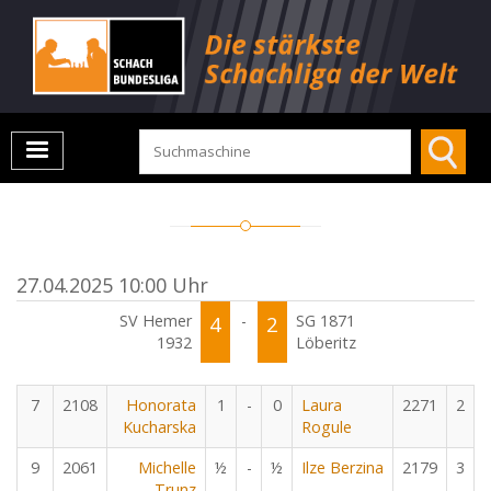
27.04.2025 10:00 Uhr
SV Hemer
4
-
2
SG 1871
1932
Löberitz
7
2108
Honorata
1
-
0
Laura
2271
2
Kucharska
Rogule
9
2061
Michelle
½
-
½
Ilze Berzina
2179
3
Trunz