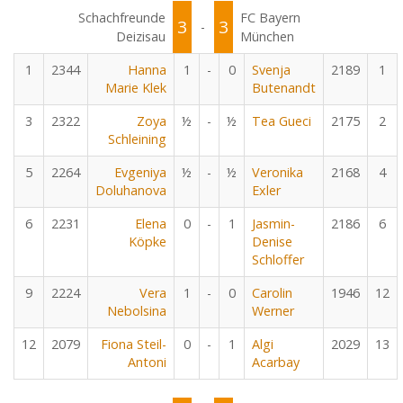
Schachfreunde
FC Bayern
3
3
-
Deizisau
München
1
2344
Hanna
1
-
0
Svenja
2189
1
Marie Klek
Butenandt
3
2322
Zoya
½
-
½
Tea Gueci
2175
2
Schleining
5
2264
Evgeniya
½
-
½
Veronika
2168
4
Doluhanova
Exler
6
2231
Elena
0
-
1
Jasmin-
2186
6
Köpke
Denise
Schloffer
9
2224
Vera
1
-
0
Carolin
1946
12
Nebolsina
Werner
12
2079
Fiona Steil-
0
-
1
Algi
2029
13
Antoni
Acarbay