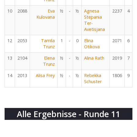
10
2088
Eva
½
-
½
Agnesa
2237
4
Kulovana
Stepania
Ter-
Avetisjana
12
2053
Tamila
1
-
0
Elina
2071
6
Trunz
Otikova
13
2104
Elena
½
-
½
Alina Rath
2019
7
Trunz
14
2013
Alisa Frey
½
-
½
Rebekka
1806
9
Schuster
Alle Ergebnisse - Runde 11