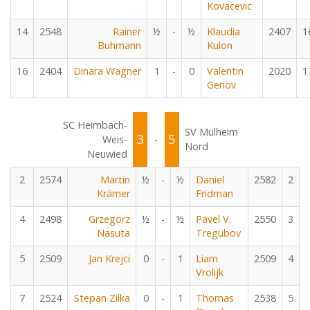
Kovacevic
14
2548
Rainer
½
-
½
Klaudia
2407
1
Buhmann
Kulon
16
2404
Dinara Wagner
1
-
0
Valentin
2020
1
Genov
SC Heimbach-
SV Mülheim
3
5
Weis-
-
Nord
Neuwied
2
2574
Martin
½
-
½
Daniel
2582
2
Krämer
Fridman
4
2498
Grzegorz
½
-
½
Pavel V.
2550
3
Nasuta
Tregubov
5
2509
Jan Krejci
0
-
1
Liam
2509
4
Vrolijk
7
2524
Stepan Zilka
0
-
1
Thomas
2538
5