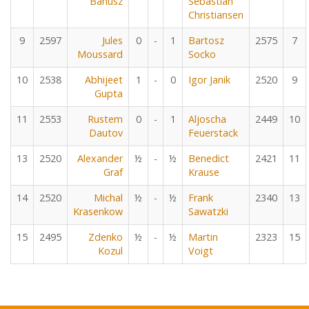
Banusz
Sebastian
Christiansen
9
2597
Jules
0
-
1
Bartosz
2575
7
Moussard
Socko
10
2538
Abhijeet
1
-
0
Igor Janik
2520
9
Gupta
11
2553
Rustem
0
-
1
Aljoscha
2449
10
Dautov
Feuerstack
13
2520
Alexander
½
-
½
Benedict
2421
11
Graf
Krause
14
2520
Michal
½
-
½
Frank
2340
13
Krasenkow
Sawatzki
15
2495
Zdenko
½
-
½
Martin
2323
15
Kozul
Voigt