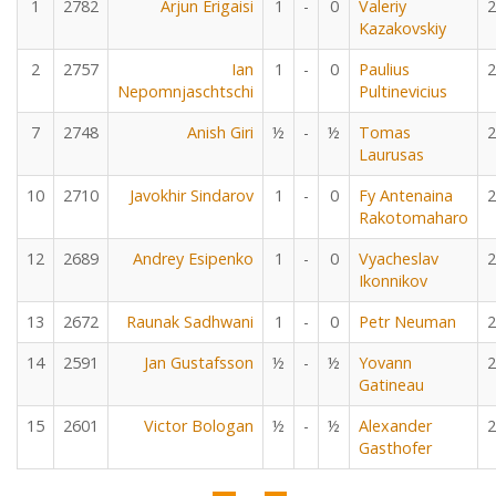
1
2782
Arjun Erigaisi
1
-
0
Valeriy
2
Kazakovskiy
2
2757
Ian
1
-
0
Paulius
2
Nepomnjaschtschi
Pultinevicius
7
2748
Anish Giri
½
-
½
Tomas
2
Laurusas
10
2710
Javokhir Sindarov
1
-
0
Fy Antenaina
2
Rakotomaharo
12
2689
Andrey Esipenko
1
-
0
Vyacheslav
2
Ikonnikov
13
2672
Raunak Sadhwani
1
-
0
Petr Neuman
2
14
2591
Jan Gustafsson
½
-
½
Yovann
2
Gatineau
15
2601
Victor Bologan
½
-
½
Alexander
2
Gasthofer