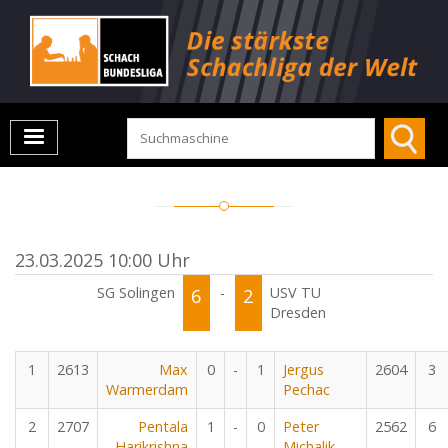
23.03.2025 10:00 Uhr
SG Solingen
6
-
2
USV TU
Dresden
1
2613
Max
0
-
1
Jergus
2604
3
Warmerdam
Pechac
2
2707
Pentala
1
-
0
Peter
2562
6
Harikrishna
Michalik