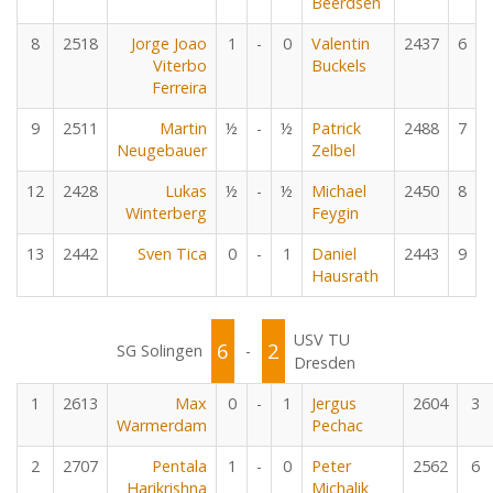
Beerdsen
8
2518
Jorge Joao
1
-
0
Valentin
2437
6
Viterbo
Buckels
Ferreira
9
2511
Martin
½
-
½
Patrick
2488
7
Neugebauer
Zelbel
12
2428
Lukas
½
-
½
Michael
2450
8
Winterberg
Feygin
13
2442
Sven Tica
0
-
1
Daniel
2443
9
Hausrath
USV TU
6
2
SG Solingen
-
Dresden
1
2613
Max
0
-
1
Jergus
2604
3
Warmerdam
Pechac
2
2707
Pentala
1
-
0
Peter
2562
6
Harikrishna
Michalik