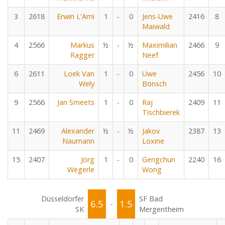
3
2618
Erwin L'Ami
1
-
0
Jens-Uwe
2416
8
Maiwald
4
2566
Markus
½
-
½
Maximilian
2466
9
Ragger
Neef
6
2611
Loek Van
1
-
0
Uwe
2456
10
Wely
Bönsch
9
2566
Jan Smeets
1
-
0
Raj
2409
11
Tischbierek
11
2469
Alexander
½
-
½
Jakov
2387
13
Naumann
Loxine
15
2407
Jörg
1
-
0
Gengchun
2240
16
Wegerle
Wong
Düsseldorfer
SF Bad
6.5
1.5
-
SK
Mergentheim