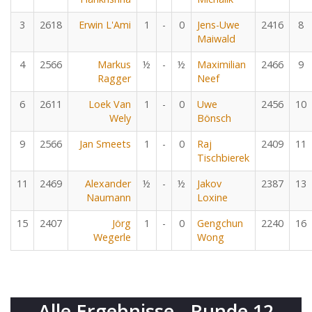
3
2618
Erwin L'Ami
1
-
0
Jens-Uwe
2416
8
Maiwald
4
2566
Markus
½
-
½
Maximilian
2466
9
Ragger
Neef
6
2611
Loek Van
1
-
0
Uwe
2456
10
Wely
Bönsch
9
2566
Jan Smeets
1
-
0
Raj
2409
11
Tischbierek
11
2469
Alexander
½
-
½
Jakov
2387
13
Naumann
Loxine
15
2407
Jörg
1
-
0
Gengchun
2240
16
Wegerle
Wong
Alle Ergebnisse - Runde 12