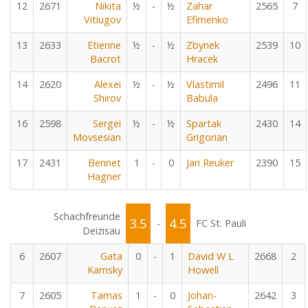
12
2671
Nikita
½
-
½
Zahar
2565
7
Vitiugov
Efimenko
13
2633
Etienne
½
-
½
Zbynek
2539
10
Bacrot
Hracek
14
2620
Alexei
½
-
½
Vlastimil
2496
11
Shirov
Babula
16
2598
Sergei
½
-
½
Spartak
2430
14
Movsesian
Grigorian
17
2431
Bennet
1
-
0
Jari Reuker
2390
15
Hagner
Schachfreunde
3.5
4.5
-
FC St. Pauli
Deizisau
6
2607
Gata
0
-
1
David W L
2668
2
Kamsky
Howell
7
2605
Tamas
1
-
0
Johan-
2642
3