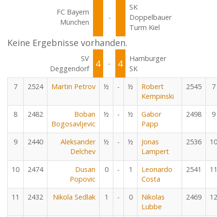
SK
FC Bayern
-
Doppelbauer
München
Turm Kiel
Keine Ergebnisse vorhanden.
SV
Hamburger
4
4
-
Deggendorf
SK
7
2524
Martin Petrov
½
-
½
Robert
2545
7
Kempinski
8
2482
Boban
½
-
½
Gabor
2498
9
Bogosavljevic
Papp
9
2440
Aleksander
½
-
½
Jonas
2536
1
Delchev
Lampert
10
2474
Dusan
0
-
1
Leonardo
2541
1
Popovic
Costa
11
2432
Nikola Sedlak
1
-
0
Nikolas
2469
1
Lubbe