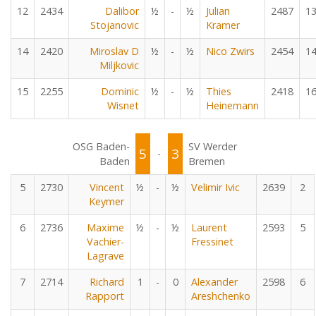
12
2434
Dalibor
½
-
½
Julian
2487
1
Stojanovic
Kramer
14
2420
Miroslav D
½
-
½
Nico Zwirs
2454
1
Miljkovic
15
2255
Dominic
½
-
½
Thies
2418
1
Wisnet
Heinemann
OSG Baden-
SV Werder
5
3
-
Baden
Bremen
5
2730
Vincent
½
-
½
Velimir Ivic
2639
2
Keymer
6
2736
Maxime
½
-
½
Laurent
2593
5
Vachier-
Fressinet
Lagrave
7
2714
Richard
1
-
0
Alexander
2598
6
Rapport
Areshchenko