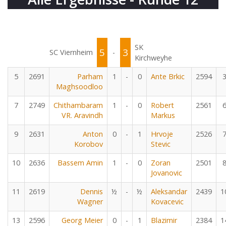
SK
5
3
SC Viernheim
-
Kirchweyhe
5
2691
Parham
1
-
0
Ante Brkic
2594
Maghsoodloo
7
2749
Chithambaram
1
-
0
Robert
2561
VR. Aravindh
Markus
9
2631
Anton
0
-
1
Hrvoje
2526
Korobov
Stevic
10
2636
Bassem Amin
1
-
0
Zoran
2501
Jovanovic
11
2619
Dennis
½
-
½
Aleksandar
2439
1
Wagner
Kovacevic
13
2596
Georg Meier
0
-
1
Blazimir
2384
1