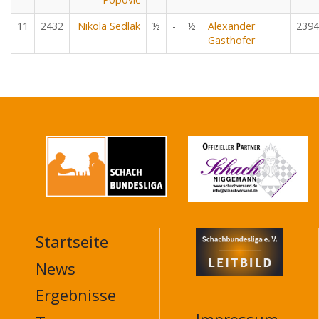
11
2432
Nikola Sedlak
½
-
½
Alexander
2394
Gasthofer
Startseite
MAIN
NAVIGATION
News
FOOTER
Ergebnisse