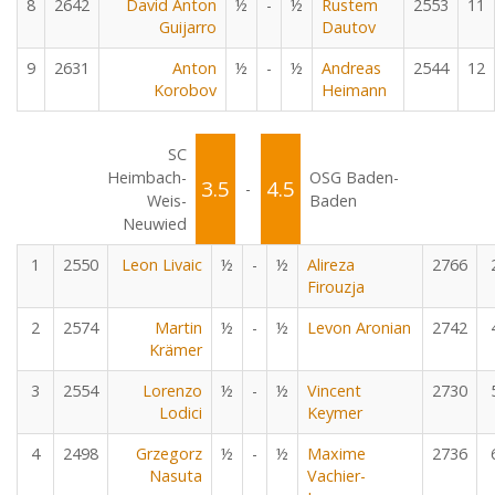
8
2642
David Anton
½
-
½
Rustem
2553
11
Guijarro
Dautov
9
2631
Anton
½
-
½
Andreas
2544
12
Korobov
Heimann
SC
Heimbach-
OSG Baden-
3.5
4.5
-
Weis-
Baden
Neuwied
1
2550
Leon Livaic
½
-
½
Alireza
2766
Firouzja
2
2574
Martin
½
-
½
Levon Aronian
2742
Krämer
3
2554
Lorenzo
½
-
½
Vincent
2730
Lodici
Keymer
4
2498
Grzegorz
½
-
½
Maxime
2736
Nasuta
Vachier-