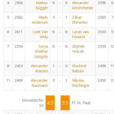
4
2566
Markus
½
-
½
Alexander
2598
6
Ragger
Areshchenko
5
2562
Mads
0
-
1
Zahar
2565
7
Andersen
Efimenko
6
2611
Loek Van
½
-
½
Lucas van
2530
9
Wely
Foreest
7
2559
Surya
½
-
½
Zbynek
2539
1
Shekhar
Hracek
Ganguly
8
2424
Alexander
1
-
0
Vlastimil
2496
1
Krastev
Babula
11
2469
Alexander
0
-
1
Nikolas
2450
1
Naumann
Wachinger
Düsseldorfer
4.5
3.5
-
FC St. Pauli
SK