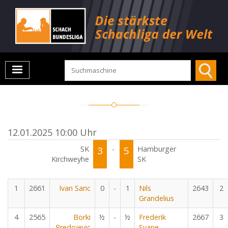
12.01.2025 10:00 Uhr
SK
3
-
5
Hamburger
Kirchweyhe
SK
1
2661
Ivan Saric
0
-
1
Nils
2643
2
Grandelius
4
2565
Borki
½
-
½
Frederik
2667
3
Predojevic
Svane