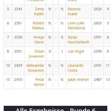
5
2543
Denis
½
-
½
Rasmus
2626
4
Kadric
Svane
6
2561
Robert
½
-
½
Leon Luke
2603
5
Markus
Mendonca
7
2526
Hrvoje
½
-
½
Niclas
2591
6
Stevic
Huschenbeth
8
2501
Zoran
0
-
1
Luis Engel
2549
8
Jovanovic
10
2439
Aleksandar
½
-
½
Leonardo
2541
11
Kovacevic
Costa
15
2410
Petar
½
-
½
Julian Kramer
2487
13
Genov
Alle Ergebnisse - Runde 6