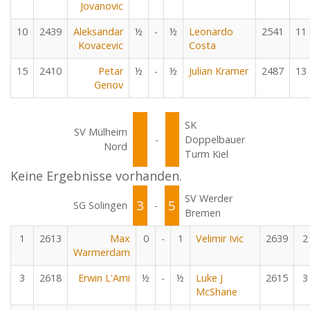
Jovanovic
10
2439
Aleksandar
½
-
½
Leonardo
2541
11
Kovacevic
Costa
15
2410
Petar
½
-
½
Julian Kramer
2487
13
Genov
SK
SV Mülheim
-
Doppelbauer
Nord
Turm Kiel
Keine Ergebnisse vorhanden.
SV Werder
3
5
SG Solingen
-
Bremen
1
2613
Max
0
-
1
Velimir Ivic
2639
2
Warmerdam
3
2618
Erwin L'Ami
½
-
½
Luke J
2615
3
McShane