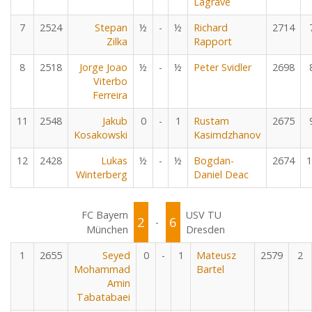
Lagrave
7
2524
Stepan
½
-
½
Richard
2714
Zilka
Rapport
8
2518
Jorge Joao
½
-
½
Peter Svidler
2698
Viterbo
Ferreira
11
2548
Jakub
0
-
1
Rustam
2675
Kosakowski
Kasimdzhanov
12
2428
Lukas
½
-
½
Bogdan-
2674
1
Winterberg
Daniel Deac
FC Bayern
USV TU
2
6
-
München
Dresden
1
2655
Seyed
0
-
1
Mateusz
2579
2
Mohammad
Bartel
Amin
Tabatabaei