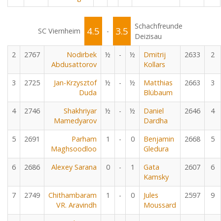
Schachfreunde
4.5
3.5
SC Viernheim
-
Deizisau
2
2767
Nodirbek
½
-
½
Dmitrij
2633
2
Abdusattorov
Kollars
3
2725
Jan-Krzysztof
½
-
½
Matthias
2663
3
Duda
Blübaum
4
2746
Shakhriyar
½
-
½
Daniel
2646
4
Mamedyarov
Dardha
5
2691
Parham
1
-
0
Benjamin
2668
5
Maghsoodloo
Gledura
6
2686
Alexey Sarana
0
-
1
Gata
2607
6
Kamsky
7
2749
Chithambaram
1
-
0
Jules
2597
9
VR. Aravindh
Moussard