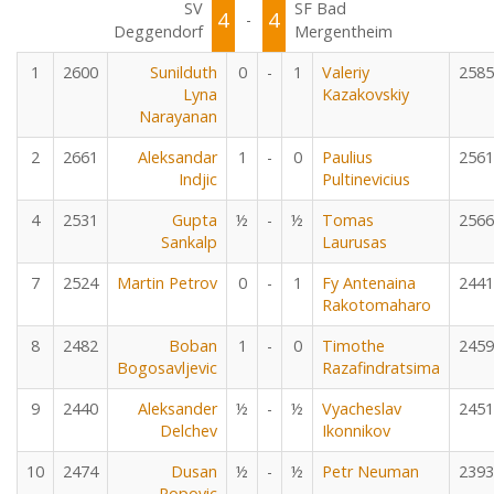
SV
SF Bad
4
4
-
Deggendorf
Mergentheim
1
2600
Sunilduth
0
-
1
Valeriy
2585
Lyna
Kazakovskiy
Narayanan
2
2661
Aleksandar
1
-
0
Paulius
2561
Indjic
Pultinevicius
4
2531
Gupta
½
-
½
Tomas
2566
Sankalp
Laurusas
7
2524
Martin Petrov
0
-
1
Fy Antenaina
2441
Rakotomaharo
8
2482
Boban
1
-
0
Timothe
2459
Bogosavljevic
Razafindratsima
9
2440
Aleksander
½
-
½
Vyacheslav
2451
Delchev
Ikonnikov
10
2474
Dusan
½
-
½
Petr Neuman
2393
Popovic