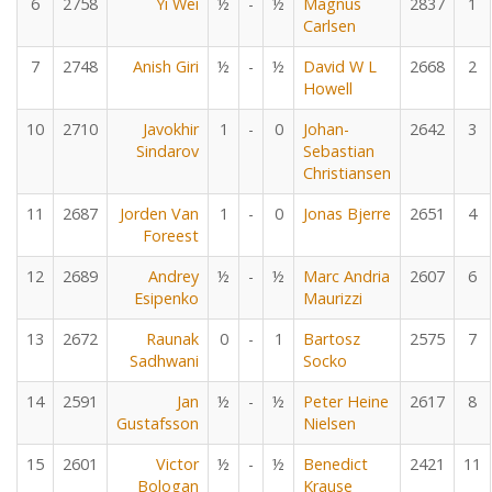
6
2758
Yi Wei
½
-
½
Magnus
2837
1
Carlsen
7
2748
Anish Giri
½
-
½
David W L
2668
2
Howell
10
2710
Javokhir
1
-
0
Johan-
2642
3
Sindarov
Sebastian
Christiansen
11
2687
Jorden Van
1
-
0
Jonas Bjerre
2651
4
Foreest
12
2689
Andrey
½
-
½
Marc Andria
2607
6
Esipenko
Maurizzi
13
2672
Raunak
0
-
1
Bartosz
2575
7
Sadhwani
Socko
14
2591
Jan
½
-
½
Peter Heine
2617
8
Gustafsson
Nielsen
15
2601
Victor
½
-
½
Benedict
2421
11
Bologan
Krause