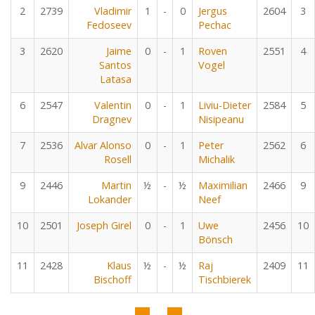
2
2739
Vladimir
1
-
0
Jergus
2604
3
Fedoseev
Pechac
3
2620
Jaime
0
-
1
Roven
2551
4
Santos
Vogel
Latasa
6
2547
Valentin
0
-
1
Liviu-Dieter
2584
5
Dragnev
Nisipeanu
7
2536
Alvar Alonso
0
-
1
Peter
2562
6
Rosell
Michalik
9
2446
Martin
½
-
½
Maximilian
2466
9
Lokander
Neef
10
2501
Joseph Girel
0
-
1
Uwe
2456
10
Bönsch
11
2428
Klaus
½
-
½
Raj
2409
11
Bischoff
Tischbierek