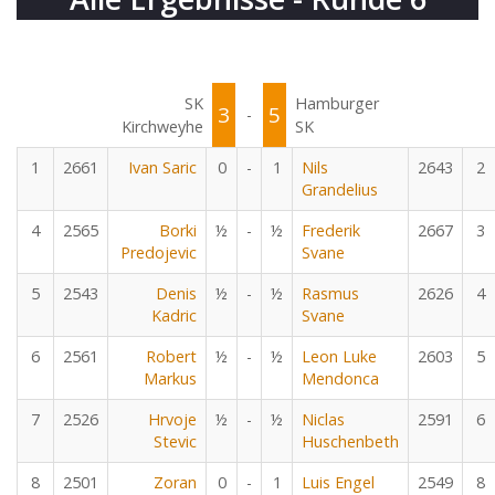
SK
Hamburger
3
5
-
Kirchweyhe
SK
1
2661
Ivan Saric
0
-
1
Nils
2643
2
Grandelius
4
2565
Borki
½
-
½
Frederik
2667
3
Predojevic
Svane
5
2543
Denis
½
-
½
Rasmus
2626
4
Kadric
Svane
6
2561
Robert
½
-
½
Leon Luke
2603
5
Markus
Mendonca
7
2526
Hrvoje
½
-
½
Niclas
2591
6
Stevic
Huschenbeth
8
2501
Zoran
0
-
1
Luis Engel
2549
8