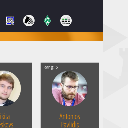
Rang
5
ikita
Antonios
skovs
Pavlidis