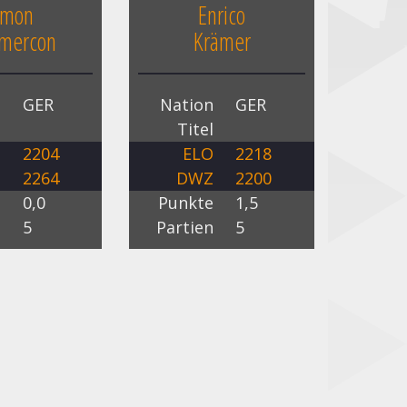
imon
Enrico
mercon
Krämer
n
GER
Nation
GER
l
Titel
O
2204
ELO
2218
Z
2264
DWZ
2200
e
0,0
Punkte
1,5
n
5
Partien
5