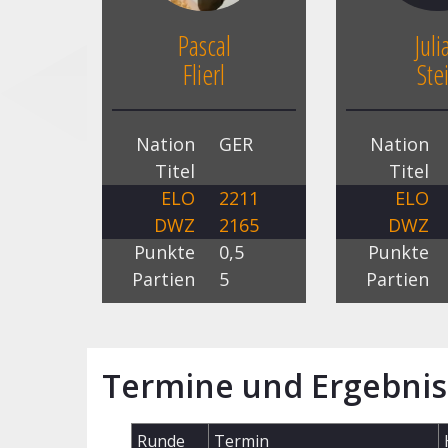
Pascal
Juli
Flierl
Ste
Nation
GER
Nation
Titel
Titel
ELO
2211
ELO
DWZ
2165
DWZ
Punkte
0,5
Punkte
Partien
5
Partien
Termine und Ergebnis
Runde
Termin