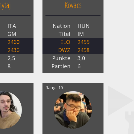
hytaj
Kovacs
n
ITA
Nation
HUN
l
GM
Titel
IM
O
2460
ELO
2455
Z
2436
DWZ
2458
e
2,5
Punkte
3,0
n
8
Partien
6
Rang
15