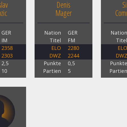
lav
Denis
S
zic
Mager
Com
GER
Nation
GER
Natio
IM
Titel
FM
Tite
2358
ELO
2280
EL
2303
DWZ
2244
DW
2,5
Punkte
0,5
Punkt
10
Partien
5
Partie