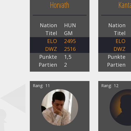
Horvath
Kant
Nation
HUN
Nation
Titel
GM
Titel
ELO
2495
ELO
DWZ
2516
DWZ
Punkte
1,5
Punkte
Partien
2
Partien
Rang
11
Rang
12