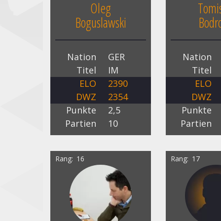
Oleg
Tomis
Boguslawski
Bodro
Nation
GER
Nation
Titel
IM
Titel
ELO
2390
ELO
DWZ
2354
DWZ
Punkte
2,5
Punkte
Partien
10
Partien
Rang
16
Rang
17