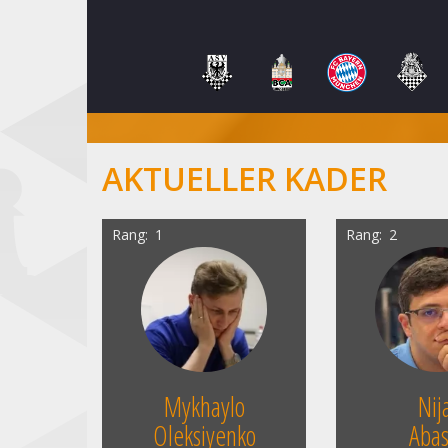
AKTUELLER KADER
Rang
1
Rang
2
Mykhaylo
Nij
Oleksiyenko
Abas