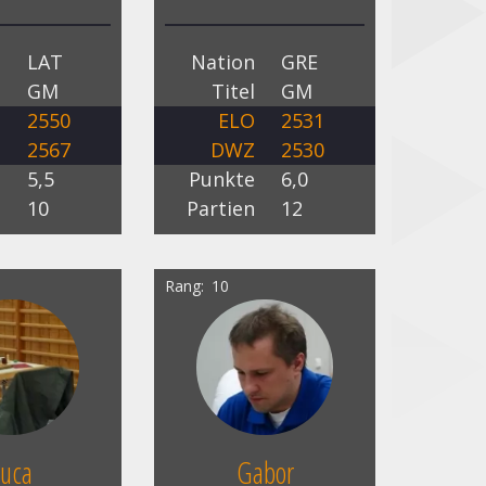
n
LAT
Nation
GRE
l
GM
Titel
GM
O
2550
ELO
2531
Z
2567
DWZ
2530
e
5,5
Punkte
6,0
n
10
Partien
12
Rang
10
Luca
Gabor