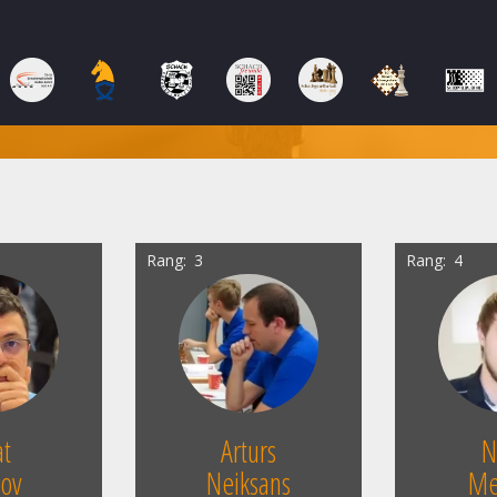
Rang
3
Rang
4
at
Arturs
N
ov
Neiksans
Me