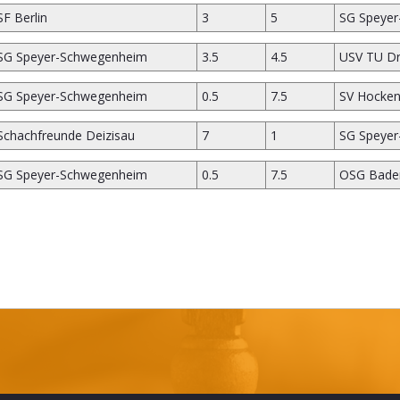
SF Berlin
3
5
SG Speye
SG Speyer-Schwegenheim
3.5
4.5
USV TU D
SG Speyer-Schwegenheim
0.5
7.5
SV Hocke
Schachfreunde Deizisau
7
1
SG Speye
SG Speyer-Schwegenheim
0.5
7.5
OSG Bade