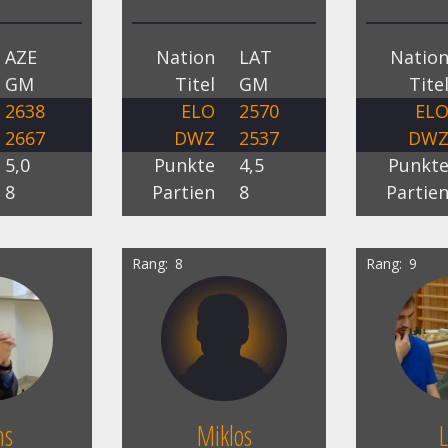
AZE
Nation
LAT
Natio
GM
Titel
GM
Tite
2638
ELO
2570
EL
2667
DWZ
2537
DW
5,0
Punkte
4,5
Punkt
8
Partien
8
Partie
Rang
8
Rang
9
ms
Miklos