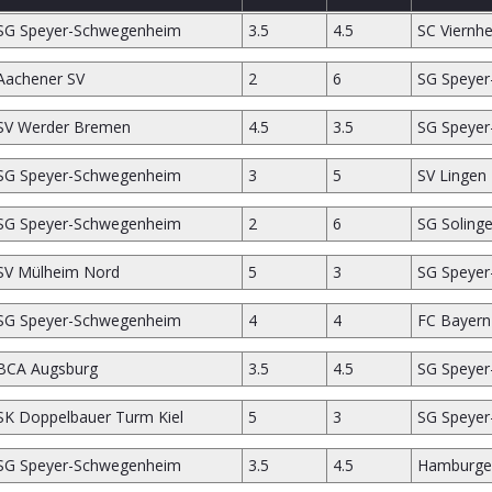
SG Speyer-Schwegenheim
3.5
4.5
SC Viernh
Aachener SV
2
6
SG Speye
SV Werder Bremen
4.5
3.5
SG Speye
SG Speyer-Schwegenheim
3
5
SV Lingen
SG Speyer-Schwegenheim
2
6
SG Soling
SV Mülheim Nord
5
3
SG Speye
SG Speyer-Schwegenheim
4
4
FC Bayer
BCA Augsburg
3.5
4.5
SG Speye
SK Doppelbauer Turm Kiel
5
3
SG Speye
SG Speyer-Schwegenheim
3.5
4.5
Hamburge