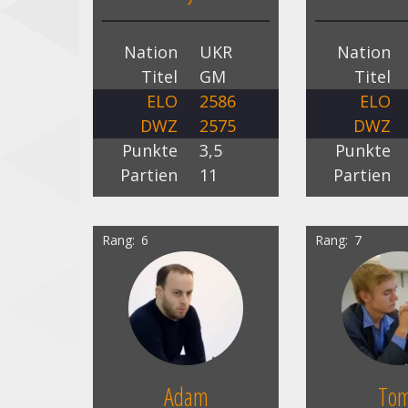
Nation
UKR
Nation
Titel
GM
Titel
ELO
2586
ELO
DWZ
2575
DWZ
Punkte
3,5
Punkte
Partien
11
Partien
Rang
6
Rang
7
Adam
To