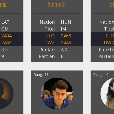
ans
Nemeth
S
LAT
Nation
HUN
Natio
GM
Titel
IM
Tite
2494
ELO
2468
EL
2463
DWZ
2445
DW
3,5
Punkte
4,0
Punkt
9
Partien
6
Partie
Rang
13
Rang
14