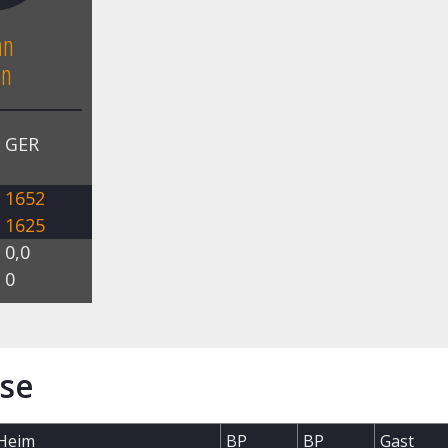
an
in
GER
1652
1625
0,0
0
se
Heim
BP
BP
Gast