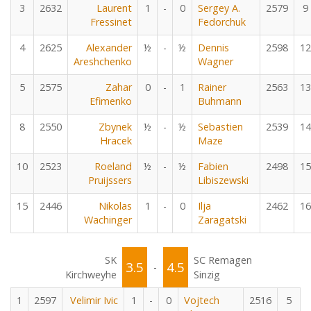
3
2632
Laurent
1
-
0
Sergey A.
2579
9
Fressinet
Fedorchuk
4
2625
Alexander
½
-
½
Dennis
2598
12
Areshchenko
Wagner
5
2575
Zahar
0
-
1
Rainer
2563
13
Efimenko
Buhmann
8
2550
Zbynek
½
-
½
Sebastien
2539
14
Hracek
Maze
10
2523
Roeland
½
-
½
Fabien
2498
15
Pruijssers
Libiszewski
15
2446
Nikolas
1
-
0
Ilja
2462
16
Wachinger
Zaragatski
SK
SC Remagen
3.5
4.5
-
Kirchweyhe
Sinzig
1
2597
Velimir Ivic
1
-
0
Vojtech
2516
5