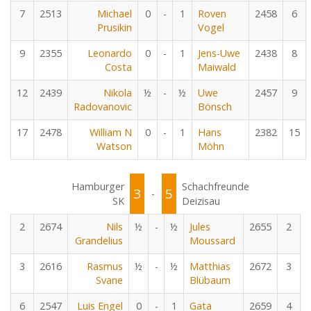
7
2513
Michael
0
-
1
Roven
2458
6
Prusikin
Vogel
9
2355
Leonardo
0
-
1
Jens-Uwe
2438
8
Costa
Maiwald
12
2439
Nikola
½
-
½
Uwe
2457
9
Radovanovic
Bönsch
17
2478
William N
0
-
1
Hans
2382
15
Watson
Möhn
Hamburger
Schachfreunde
3
5
-
SK
Deizisau
2
2674
Nils
½
-
½
Jules
2655
2
Grandelius
Moussard
3
2616
Rasmus
½
-
½
Matthias
2672
3
Svane
Blübaum
6
2547
Luis Engel
0
-
1
Gata
2659
4