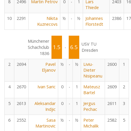
8
2496
Martin Petrov
0
-
1
Lars
2403
16
Thiede
10
2291
Nikita
½
-
½
Johannes
2386
17
Kuznecovs
Florstedt
Münchener
USV TU
1.5
6.5
Schachclub
-
Dresden
1836
2
2694
Pavel
½
-
½
Liviu-
2600
1
Eljanov
Dieter
Nisipeanu
4
2670
Ivan Saric
0
-
1
Mateusz
2609
2
Bartel
5
2613
Aleksandar
0
-
1
Jergus
2611
3
Indjic
Pechac
6
2552
Sasa
½
-
½
Peter
2582
5
Martinovic
Michalik