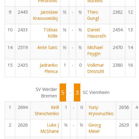
Perunovic
Buckels
9
2445
Jaroslaw
½
-
½
Theo
2362
12
Krassowizkij
Gungl
10
2433
Tobias
½
-
½
Daniel
2454
13
Kölle
Hausrath
14
2519
Ante Saric
½
-
½
Michael
2470
14
Feygin
15
2435
Jadranko
1
-
0
Volkmar
2380
16
Plenca
Dinstuhl
SV Werder
5
3
-
SC Viernheim
Bremen
1
2694
Kirill
1
-
0
Yuriy
2656
4
Shevchenko
Kryvoruchko
2
2626
Luke J
½
-
½
Georg
2629
8
McShane
Meier