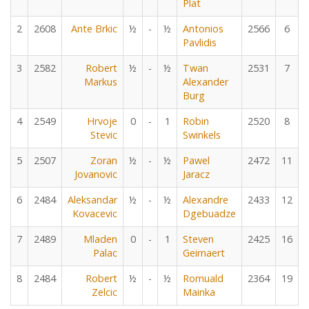
Plat
2
2608
Ante Brkic
½
-
½
Antonios
2566
6
Pavlidis
3
2582
Robert
½
-
½
Twan
2531
7
Markus
Alexander
Burg
4
2549
Hrvoje
0
-
1
Robin
2520
8
Stevic
Swinkels
5
2507
Zoran
½
-
½
Pawel
2472
11
Jovanovic
Jaracz
6
2484
Aleksandar
½
-
½
Alexandre
2433
12
Kovacevic
Dgebuadze
7
2489
Mladen
0
-
1
Steven
2425
16
Palac
Geirnaert
8
2484
Robert
½
-
½
Romuald
2364
19
Zelcic
Mainka