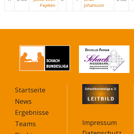
Pajeken
Johansson
Startseite
MAIN
NAVIGATION
News
FOOTER
Ergebnisse
Impressum
Teams
Datenschutz