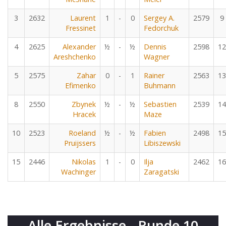
3
2632
Laurent
1
-
0
Sergey A.
2579
9
Fressinet
Fedorchuk
4
2625
Alexander
½
-
½
Dennis
2598
12
Areshchenko
Wagner
5
2575
Zahar
0
-
1
Rainer
2563
13
Efimenko
Buhmann
8
2550
Zbynek
½
-
½
Sebastien
2539
14
Hracek
Maze
10
2523
Roeland
½
-
½
Fabien
2498
15
Pruijssers
Libiszewski
15
2446
Nikolas
1
-
0
Ilja
2462
16
Wachinger
Zaragatski
Alle Ergebnisse - Runde 10