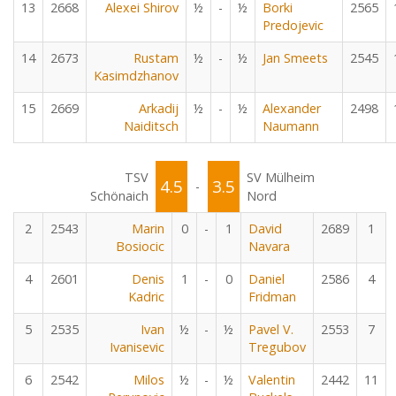
13
2668
Alexei Shirov
½
-
½
Borki
2565
Predojevic
14
2673
Rustam
½
-
½
Jan Smeets
2545
Kasimdzhanov
15
2669
Arkadij
½
-
½
Alexander
2498
Naiditsch
Naumann
TSV
SV Mülheim
4.5
3.5
-
Schönaich
Nord
2
2543
Marin
0
-
1
David
2689
1
Bosiocic
Navara
4
2601
Denis
1
-
0
Daniel
2586
4
Kadric
Fridman
5
2535
Ivan
½
-
½
Pavel V.
2553
7
Ivanisevic
Tregubov
6
2542
Milos
½
-
½
Valentin
2442
11