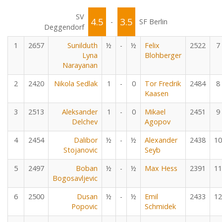
SV
4.5
3.5
-
SF Berlin
Deggendorf
1
2657
Sunilduth
½
-
½
Felix
2522
7
Lyna
Blohberger
Narayanan
2
2420
Nikola Sedlak
1
-
0
Tor Fredrik
2484
8
Kaasen
3
2513
Aleksander
1
-
0
Mikael
2451
9
Delchev
Agopov
4
2454
Dalibor
½
-
½
Alexander
2438
10
Stojanovic
Seyb
5
2497
Boban
½
-
½
Max Hess
2391
11
Bogosavljevic
6
2500
Dusan
½
-
½
Emil
2433
12
Popovic
Schmidek