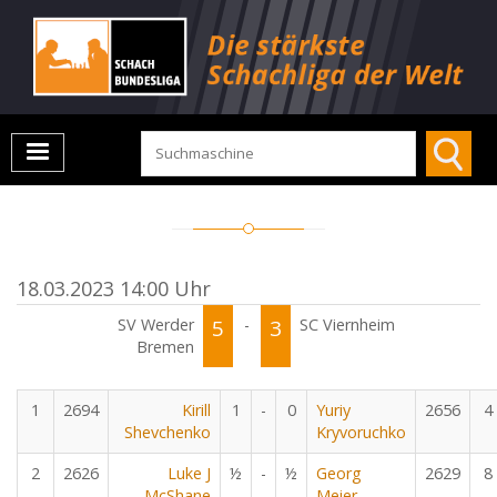
18.03.2023 14:00 Uhr
SV Werder
5
-
3
SC Viernheim
Bremen
1
2694
Kirill
1
-
0
Yuriy
2656
4
Shevchenko
Kryvoruchko
2
2626
Luke J
½
-
½
Georg
2629
8
McShane
Meier