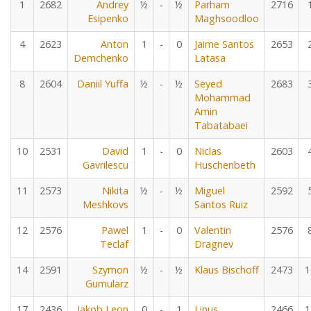
1
2682
Andrey
½
-
½
Parham
2716
Esipenko
Maghsoodloo
4
2623
Anton
1
-
0
Jaime Santos
2653
Demchenko
Latasa
8
2604
Daniil Yuffa
½
-
½
Seyed
2683
Mohammad
Amin
Tabatabaei
10
2531
David
1
-
0
Niclas
2603
Gavrilescu
Huschenbeth
11
2573
Nikita
½
-
½
Miguel
2592
Meshkovs
Santos Ruiz
12
2576
Pawel
1
-
0
Valentin
2576
Teclaf
Dragnev
14
2591
Szymon
½
-
½
Klaus Bischoff
2473
1
Gumularz
17
2436
Jakob Leon
0
-
1
Linus
2466
1