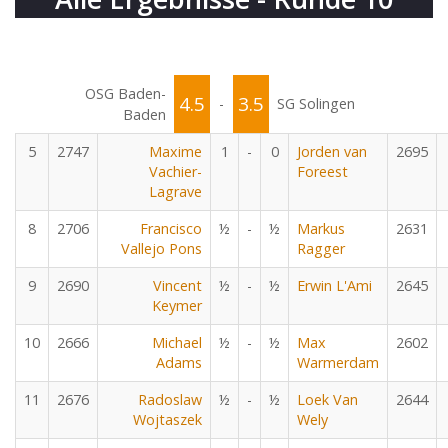
OSG Baden-
4.5
3.5
-
SG Solingen
Baden
5
2747
Maxime
1
-
0
Jorden van
2695
Vachier-
Foreest
Lagrave
8
2706
Francisco
½
-
½
Markus
2631
Vallejo Pons
Ragger
9
2690
Vincent
½
-
½
Erwin L'Ami
2645
Keymer
10
2666
Michael
½
-
½
Max
2602
Adams
Warmerdam
11
2676
Radoslaw
½
-
½
Loek Van
2644
Wojtaszek
Wely