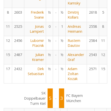
Kamsky
8
2603
Frederik
½
-
½
Dmitrij
2618
5
Svane
Kollars
11
2525
Jonas
0
-
1
Andreas
2558
8
Lampert
Heimann
12
2456
Lubomir
½
-
½
Rustem
2584
11
Ftacnik
Dautov
15
2487
Julian
½
-
½
Alexander
2543
12
Kramer
Graf
17
2432
Dirk
½
-
½
Adam
2571
15
Sebastian
Zoltan
Kozak
SK
FC Bayern
5
3
Doppelbauer
-
München
Turm Kiel