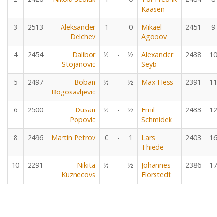
Kaasen
3
2513
Aleksander
1
-
0
Mikael
2451
9
Delchev
Agopov
4
2454
Dalibor
½
-
½
Alexander
2438
10
Stojanovic
Seyb
5
2497
Boban
½
-
½
Max Hess
2391
11
Bogosavljevic
6
2500
Dusan
½
-
½
Emil
2433
12
Popovic
Schmidek
8
2496
Martin Petrov
0
-
1
Lars
2403
16
Thiede
10
2291
Nikita
½
-
½
Johannes
2386
17
Kuznecovs
Florstedt