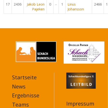
17
2436
Jakob Leon
0
-
1
Linus
2466
1
Pajeken
Johansson
Startseite
MAIN
NAVIGATION
News
FOOTER
Ergebnisse
Impressum
Teams