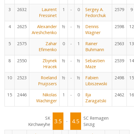
3
2632
Laurent
1
-
0
Sergey A.
2579
9
Fressinet
Fedorchuk
4
2625
Alexander
½
-
½
Dennis
2598
12
Areshchenko
Wagner
5
2575
Zahar
0
-
1
Rainer
2563
13
Efimenko
Buhmann
8
2550
Zbynek
½
-
½
Sebastien
2539
14
Hracek
Maze
10
2523
Roeland
½
-
½
Fabien
2498
15
Pruijssers
Libiszewski
15
2446
Nikolas
1
-
0
Ilja
2462
16
Wachinger
Zaragatski
SK
SC Remagen
3.5
4.5
-
Kirchweyhe
Sinzig