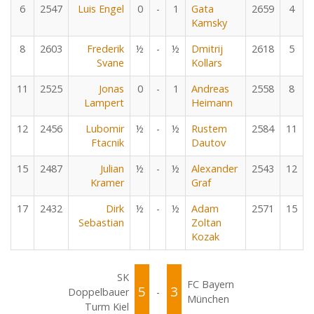
6
2547
Luis Engel
0
-
1
Gata
2659
4
Kamsky
8
2603
Frederik
½
-
½
Dmitrij
2618
5
Svane
Kollars
11
2525
Jonas
0
-
1
Andreas
2558
8
Lampert
Heimann
12
2456
Lubomir
½
-
½
Rustem
2584
11
Ftacnik
Dautov
15
2487
Julian
½
-
½
Alexander
2543
12
Kramer
Graf
17
2432
Dirk
½
-
½
Adam
2571
15
Sebastian
Zoltan
Kozak
SK
FC Bayern
5
3
Doppelbauer
-
München
Turm Kiel