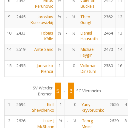
6
2542
Milos
½
-
½
Valentin
2442
11
Perunovic
Buckels
9
2445
Jaroslaw
½
-
½
Theo
2362
12
Krassowizkij
Gungl
10
2433
Tobias
½
-
½
Daniel
2454
13
Kölle
Hausrath
14
2519
Ante Saric
½
-
½
Michael
2470
14
Feygin
15
2435
Jadranko
1
-
0
Volkmar
2380
16
Plenca
Dinstuhl
SV Werder
5
3
-
SC Viernheim
Bremen
1
2694
Kirill
1
-
0
Yuriy
2656
4
Shevchenko
Kryvoruchko
2
2626
Luke J
½
-
½
Georg
2629
8
McShane
Meier