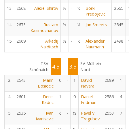
13
2668
Alexei Shirov
½
-
½
Borki
2565
Predojevic
14
2673
Rustam
½
-
½
Jan Smeets
2545
Kasimdzhanov
15
2669
Arkadij
½
-
½
Alexander
2498
Naiditsch
Naumann
TSV
SV Mülheim
4.5
3.5
-
Schönaich
Nord
2
2543
Marin
0
-
1
David
2689
1
Bosiocic
Navara
4
2601
Denis
1
-
0
Daniel
2586
4
Kadric
Fridman
5
2535
Ivan
½
-
½
Pavel V.
2553
7
Ivanisevic
Tregubov