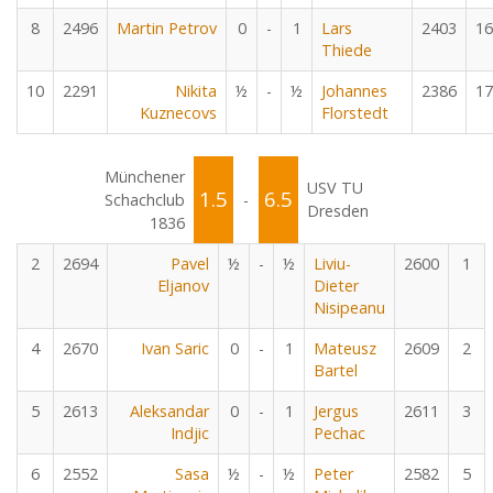
8
2496
Martin Petrov
0
-
1
Lars
2403
16
Thiede
10
2291
Nikita
½
-
½
Johannes
2386
17
Kuznecovs
Florstedt
Münchener
USV TU
1.5
6.5
Schachclub
-
Dresden
1836
2
2694
Pavel
½
-
½
Liviu-
2600
1
Eljanov
Dieter
Nisipeanu
4
2670
Ivan Saric
0
-
1
Mateusz
2609
2
Bartel
5
2613
Aleksandar
0
-
1
Jergus
2611
3
Indjic
Pechac
6
2552
Sasa
½
-
½
Peter
2582
5