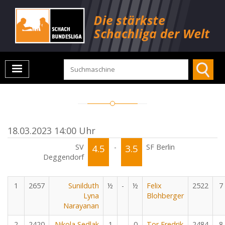
18.03.2023 14:00 Uhr
SV
4.5
-
3.5
SF Berlin
Deggendorf
1
2657
Sunilduth
½
-
½
Felix
2522
7
Lyna
Blohberger
Narayanan
2
2420
Nikola Sedlak
1
-
0
Tor Fredrik
2484
8