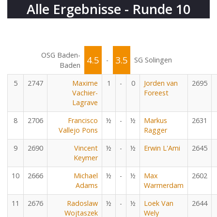
Alle Ergebnisse - Runde 10
OSG Baden-
4.5
3.5
-
SG Solingen
Baden
5
2747
Maxime
1
-
0
Jorden van
2695
Vachier-
Foreest
Lagrave
8
2706
Francisco
½
-
½
Markus
2631
Vallejo Pons
Ragger
9
2690
Vincent
½
-
½
Erwin L'Ami
2645
Keymer
10
2666
Michael
½
-
½
Max
2602
Adams
Warmerdam
11
2676
Radoslaw
½
-
½
Loek Van
2644
Wojtaszek
Wely