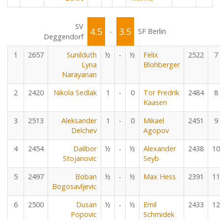
SV
4.5
3.5
-
SF Berlin
Deggendorf
1
2657
Sunilduth
½
-
½
Felix
2522
7
Lyna
Blohberger
Narayanan
2
2420
Nikola Sedlak
1
-
0
Tor Fredrik
2484
8
Kaasen
3
2513
Aleksander
1
-
0
Mikael
2451
9
Delchev
Agopov
4
2454
Dalibor
½
-
½
Alexander
2438
10
Stojanovic
Seyb
5
2497
Boban
½
-
½
Max Hess
2391
11
Bogosavljevic
6
2500
Dusan
½
-
½
Emil
2433
12
Popovic
Schmidek