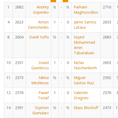
1
2682
Andrey
½
-
½
Parham
2716
Esipenko
Maghsoodloo
4
2623
Anton
1
-
0
Jaime Santos
2653
Demchenko
Latasa
8
2604
Daniil Yuffa
½
-
½
Seyed
2683
Mohammad
Amin
Tabatabaei
10
2531
David
1
-
0
Niclas
2603
Gavrilescu
Huschenbeth
11
2573
Nikita
½
-
½
Miguel
2592
Meshkovs
Santos Ruiz
12
2576
Pawel
1
-
0
Valentin
2576
Teclaf
Dragnev
14
2591
Szymon
½
-
½
Klaus Bischoff
2473
1
Gumularz