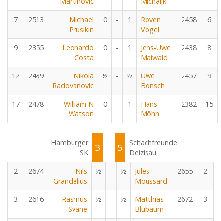
Martinovic
Michalik
7
2513
Michael
0
-
1
Roven
2458
6
Prusikin
Vogel
9
2355
Leonardo
0
-
1
Jens-Uwe
2438
8
Costa
Maiwald
12
2439
Nikola
½
-
½
Uwe
2457
9
Radovanovic
Bönsch
17
2478
William N
0
-
1
Hans
2382
15
Watson
Möhn
Hamburger
Schachfreunde
3
5
-
SK
Deizisau
2
2674
Nils
½
-
½
Jules
2655
2
Grandelius
Moussard
3
2616
Rasmus
½
-
½
Matthias
2672
3
Svane
Blübaum