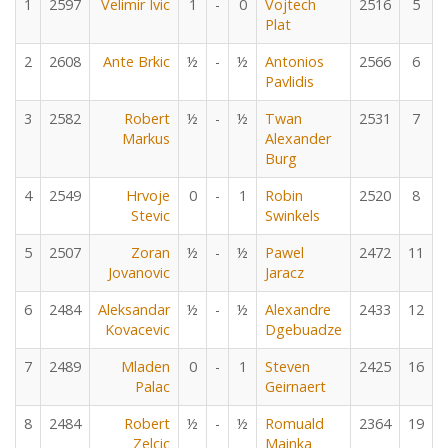
1
2597
Velimir Ivic
1
-
0
Vojtech
2516
5
Plat
2
2608
Ante Brkic
½
-
½
Antonios
2566
6
Pavlidis
3
2582
Robert
½
-
½
Twan
2531
7
Markus
Alexander
Burg
4
2549
Hrvoje
0
-
1
Robin
2520
8
Stevic
Swinkels
5
2507
Zoran
½
-
½
Pawel
2472
11
Jovanovic
Jaracz
6
2484
Aleksandar
½
-
½
Alexandre
2433
12
Kovacevic
Dgebuadze
7
2489
Mladen
0
-
1
Steven
2425
16
Palac
Geirnaert
8
2484
Robert
½
-
½
Romuald
2364
19
Zelcic
Mainka