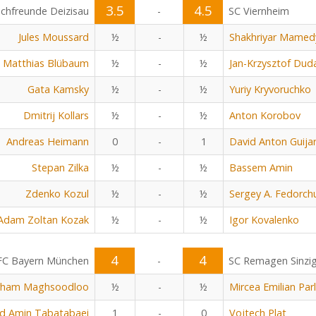
3.5
4.5
chfreunde Deizisau
-
SC Viernheim
Jules Moussard
½
-
½
Shakhriyar Mamed
Matthias Blübaum
½
-
½
Jan-Krzysztof Dud
Gata Kamsky
½
-
½
Yuriy Kryvoruchko
Dmitrij Kollars
½
-
½
Anton Korobov
Andreas Heimann
0
-
1
David Anton Guija
Stepan Zilka
½
-
½
Bassem Amin
Zdenko Kozul
½
-
½
Sergey A. Fedorch
Adam Zoltan Kozak
½
-
½
Igor Kovalenko
4
4
FC Bayern München
-
SC Remagen Sinzi
rham Maghsoodloo
½
-
½
Mircea Emilian Parl
 Amin Tabatabaei
1
-
0
Vojtech Plat