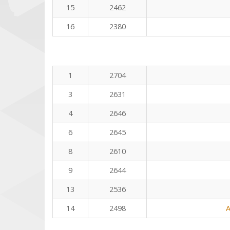
15
2462
16
2380
1
2704
3
2631
4
2646
6
2645
8
2610
9
2644
13
2536
14
2498
A