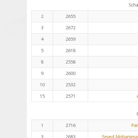
Scha
2
2655
3
2672
4
2659
5
2618
8
2558
9
2600
10
2532
15
2571
1
2716
Pa
3
2683
Seyed Mohammad