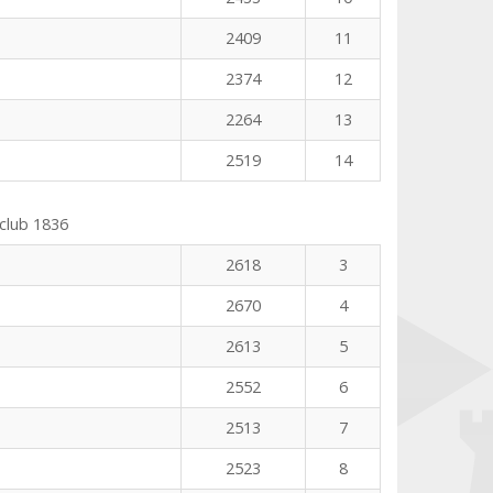
2409
11
2374
12
2264
13
2519
14
club 1836
2618
3
2670
4
2613
5
2552
6
2513
7
2523
8