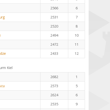
2566
6
urg
2531
7
2520
8
i
2494
10
2472
11
adze
2433
12
rm Kiel
2682
1
scu
2573
5
2624
6
2535
9