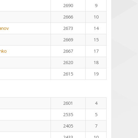
2690
9
2666
10
anov
2673
14
2669
15
nko
2667
17
2620
18
2615
19
2601
4
2535
5
2405
7
2433
10