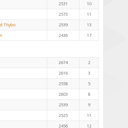
2531
10
2573
11
rd Thybo
2539
13
n
2436
17
2674
2
2616
3
2558
5
2603
8
2539
9
2525
11
2456
12