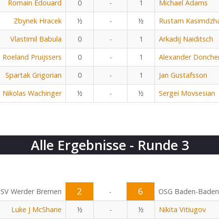
Romain Edouard
0
-
1
Michael Adams
Zbynek Hracek
½
-
½
Rustam Kasimdzh
Vlastimil Babula
0
-
1
Arkadij Naiditsch
Roeland Pruijssers
0
-
1
Alexander Donche
Spartak Grigorian
0
-
1
Jan Gustafsson
Nikolas Wachinger
½
-
½
Sergei Movsesian
Alle Ergebnisse - Runde 3
2
6
SV Werder Bremen
-
OSG Baden-Baden
Luke J McShane
½
-
½
Nikita Vitiugov