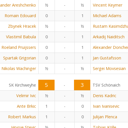
xander Areshchenko
½
-
½
Vincent Keymer
Romain Edouard
0
-
1
Michael Adams
Zbynek Hracek
½
-
½
Rustam Kasimdzh
Vlastimil Babula
0
-
1
Arkadij Naiditsch
Roeland Pruijssers
0
-
1
Alexander Donche
Spartak Grigorian
0
-
1
Jan Gustafsson
Nikolas Wachinger
½
-
½
Sergei Movsesian
5
3
SK Kirchweyhe
-
TSV Schönaich
Velimir Ivic
½
-
½
Denis Kadric
Ante Brkic
1
-
0
Ivan Ivanisevic
Robert Markus
1
-
0
Julijan Plenca
Hrvoje Stevic
½
-
½
Tobias Kölle