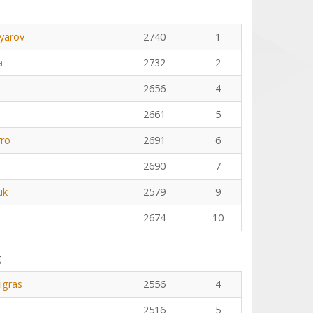
yarov
2740
1
a
2732
2
2656
4
2661
5
rro
2691
6
2690
7
uk
2579
9
2674
10
g
igras
2556
4
2516
5