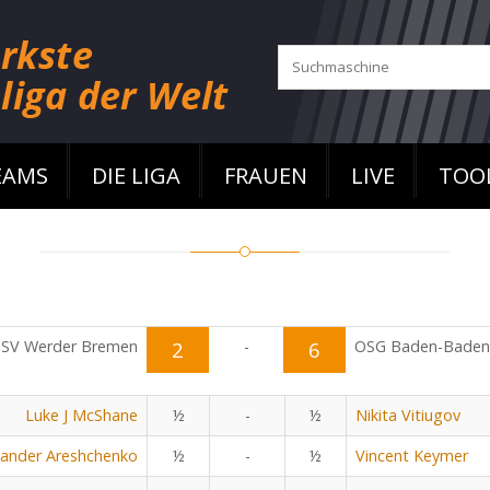
EAMS
DIE LIGA
FRAUEN
LIVE
TOO
SV Werder Bremen
2
-
6
OSG Baden-Baden
Luke J McShane
½
-
½
Nikita Vitiugov
xander Areshchenko
½
-
½
Vincent Keymer