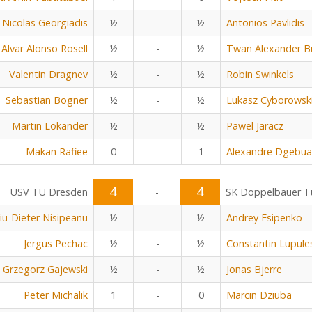
Nicolas Georgiadis
½
-
½
Antonios Pavlidis
Alvar Alonso Rosell
½
-
½
Twan Alexander B
Valentin Dragnev
½
-
½
Robin Swinkels
Sebastian Bogner
½
-
½
Lukasz Cyborowsk
Martin Lokander
½
-
½
Pawel Jaracz
Makan Rafiee
0
-
1
Alexandre Dgebu
4
4
USV TU Dresden
-
SK Doppelbauer Tu
viu-Dieter Nisipeanu
½
-
½
Andrey Esipenko
Jergus Pechac
½
-
½
Constantin Lupule
Grzegorz Gajewski
½
-
½
Jonas Bjerre
Peter Michalik
1
-
0
Marcin Dziuba