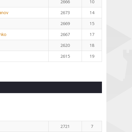
2666
10
anov
2673
14
2669
15
nko
2667
17
2620
18
2615
19
2721
7