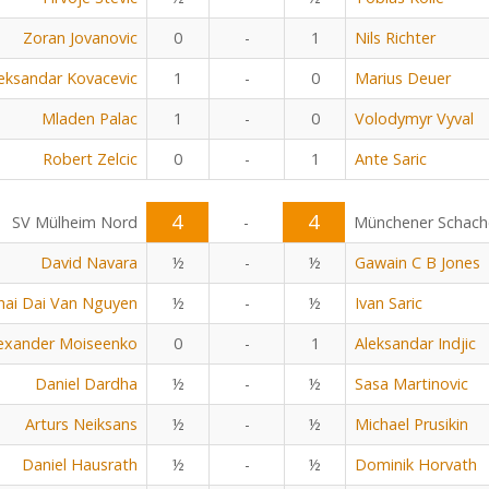
Zoran Jovanovic
0
-
1
Nils Richter
eksandar Kovacevic
1
-
0
Marius Deuer
Mladen Palac
1
-
0
Volodymyr Vyval
Robert Zelcic
0
-
1
Ante Saric
4
4
SV Mülheim Nord
-
Münchener Schach
David Navara
½
-
½
Gawain C B Jones
hai Dai Van Nguyen
½
-
½
Ivan Saric
exander Moiseenko
0
-
1
Aleksandar Indjic
Daniel Dardha
½
-
½
Sasa Martinovic
Arturs Neiksans
½
-
½
Michael Prusikin
Daniel Hausrath
½
-
½
Dominik Horvath