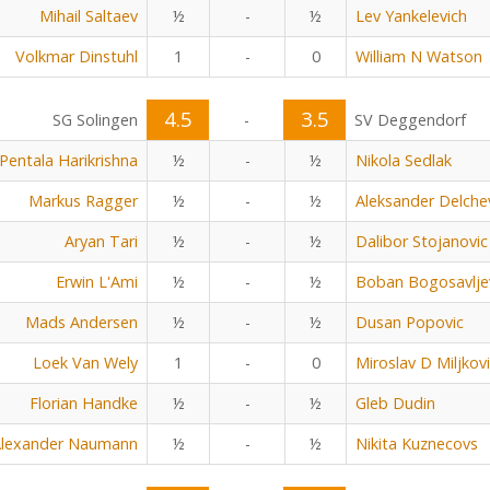
Mihail Saltaev
½
-
½
Lev Yankelevich
Volkmar Dinstuhl
1
-
0
William N Watson
4.5
3.5
SG Solingen
-
SV Deggendorf
Pentala Harikrishna
½
-
½
Nikola Sedlak
Markus Ragger
½
-
½
Aleksander Delche
Aryan Tari
½
-
½
Dalibor Stojanovic
Erwin L'Ami
½
-
½
Boban Bogosavlje
Mads Andersen
½
-
½
Dusan Popovic
Loek Van Wely
1
-
0
Miroslav D Miljkov
Florian Handke
½
-
½
Gleb Dudin
lexander Naumann
½
-
½
Nikita Kuznecovs