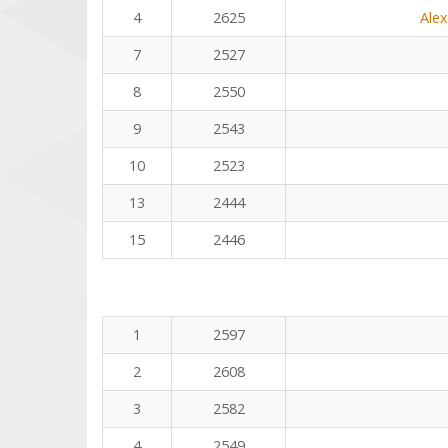
4
2625
Ale
7
2527
8
2550
9
2543
10
2523
13
2444
15
2446
1
2597
2
2608
3
2582
4
2549