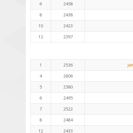
6
2458
8
2438
10
2423
12
2397
1
2536
Ja
4
2606
5
2580
6
2495
7
2522
8
2484
12
2433