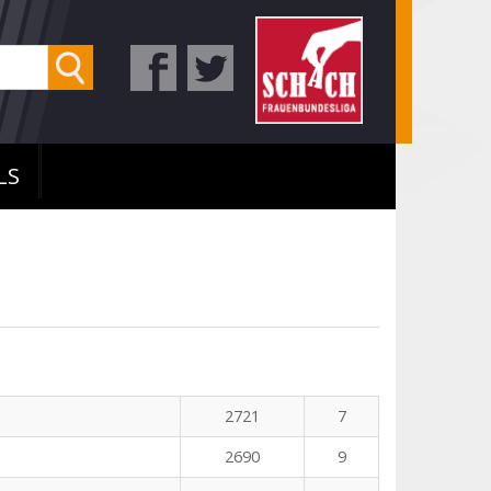
LS
2721
7
2690
9