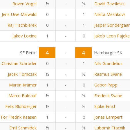
Roven Vogel
½
-
½
David Gavrilescu
Jens-Uwe Maiwald
0
-
1
Nikita Meshkovs
Raj Tischbierek
0
-
1
Jesper Sondergaa
Jakov Loxine
1
-
0
Jakob Leon Pajeke
4
4
SF Berlin
-
Hamburger SK
n-Christian Schröder
0
-
1
Nils Grandelius
Jacek Tomczak
½
-
½
Rasmus Svane
Martin Krämer
1
-
0
Gabor Papp
Marco Baldauf
½
-
½
Frederik Svane
Felix Blohberger
½
-
½
Sipke Ernst
Tor Fredrik Kaasen
1
-
0
Jonas Lampert
Emil Schmidek
½
-
½
Lubomir Ftacnik