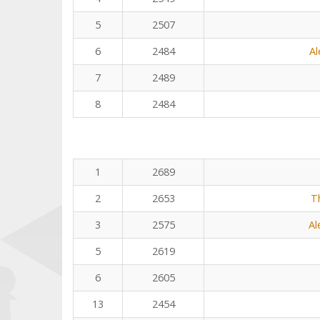
5
2507
6
2484
Al
7
2489
8
2484
1
2689
2
2653
T
3
2575
Al
5
2619
6
2605
13
2454