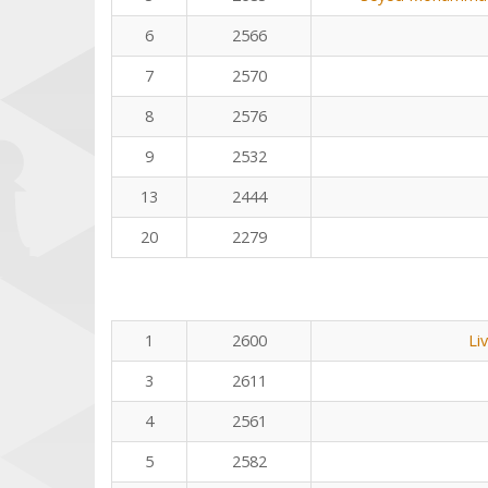
6
2566
7
2570
8
2576
9
2532
13
2444
20
2279
1
2600
Li
3
2611
4
2561
5
2582