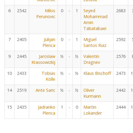
6
2542
Milos
0
-
1
Seyed
2683
Perunovic
Mohammad
Amin
Tabatabaei
7
2405
Julijan
0
-
1
Miguel
2592
Plenca
Santos Ruiz
9
2445
Jaroslaw
½
-
½
Valentin
2576
Krassowizkij
Dragnev
10
2433
Tobias
½
-
½
Klaus Bischoff
2473
1
Kölle
14
2519
Ante Saric
½
-
½
Oliver
2442
1
Kurmann
15
2435
Jadranko
1
-
0
Martin
2444
1
Plenca
Lokander