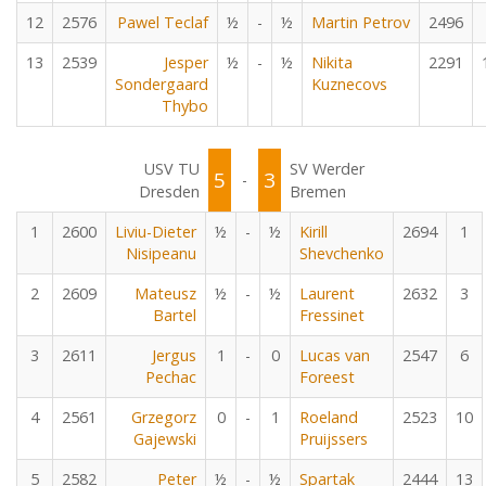
12
2576
Pawel Teclaf
½
-
½
Martin Petrov
2496
13
2539
Jesper
½
-
½
Nikita
2291
Sondergaard
Kuznecovs
Thybo
USV TU
SV Werder
5
3
-
Dresden
Bremen
1
2600
Liviu-Dieter
½
-
½
Kirill
2694
1
Nisipeanu
Shevchenko
2
2609
Mateusz
½
-
½
Laurent
2632
3
Bartel
Fressinet
3
2611
Jergus
1
-
0
Lucas van
2547
6
Pechac
Foreest
4
2561
Grzegorz
0
-
1
Roeland
2523
10
Gajewski
Pruijssers
5
2582
Peter
½
-
½
Spartak
2444
13