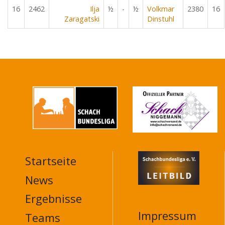
16
2462
Ilja
½
-
½
Volkmar
2380
16
Zaragatski
Dinstuhl
Startseite
MAIN
NAVIGATION
News
FOOTER
Ergebnisse
Impressum
Teams