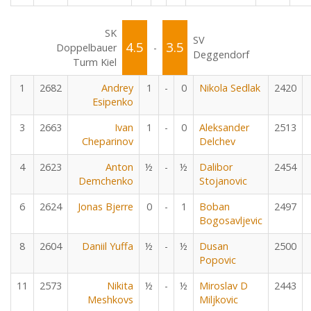
SK
SV
4.5
3.5
Doppelbauer
-
Deggendorf
Turm Kiel
1
2682
Andrey
1
-
0
Nikola Sedlak
2420
Esipenko
3
2663
Ivan
1
-
0
Aleksander
2513
Cheparinov
Delchev
4
2623
Anton
½
-
½
Dalibor
2454
Demchenko
Stojanovic
6
2624
Jonas Bjerre
0
-
1
Boban
2497
Bogosavljevic
8
2604
Daniil Yuffa
½
-
½
Dusan
2500
Popovic
11
2573
Nikita
½
-
½
Miroslav D
2443
Meshkovs
Miljkovic