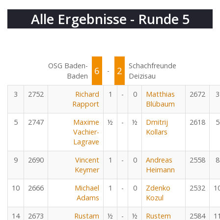
Alle Ergebnisse - Runde 5
OSG Baden-
Schachfreunde
6
2
-
Baden
Deizisau
3
2752
Richard
1
-
0
Matthias
2672
3
Rapport
Blübaum
5
2747
Maxime
½
-
½
Dmitrij
2618
5
Vachier-
Kollars
Lagrave
9
2690
Vincent
1
-
0
Andreas
2558
8
Keymer
Heimann
10
2666
Michael
1
-
0
Zdenko
2532
1
Adams
Kozul
14
2673
Rustam
½
-
½
Rustem
2584
1