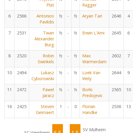
Plat
Ragger
6
2566
Antonios
½
-
½
Aryan Tari
2646
4
Pavlidis
7
2531
Twan
½
-
½
Erwin L'Ami
2645
6
Alexander
Burg
8
2520
Robin
½
-
½
Max
2602
7
Swinkels
Warmerdam
10
2494
Lukasz
½
-
½
Loek Van
2644
9
Cyborowski
Wely
11
2472
Pawel
½
-
½
Borki
2565
10
Jaracz
Predojevic
16
2425
Steven
1
-
0
Florian
2536
13
Geirnaert
Handke
SV Mülheim
6.5
1.5
SC Viernheim
-