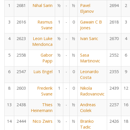
1
2681
Nihal Sarin
½
-
½
Pavel
2694
2
Eljanov
3
2616
Rasmus
1
-
0
Gawain C B
2618
3
Svane
Jones
4
2623
Leon Luke
½
-
½
Ivan Saric
2670
4
Mendonca
5
2558
Gabor
½
-
½
Sasa
2552
6
Papp
Martinovic
6
2547
Luis Engel
1
-
0
Leonardo
2355
9
Costa
8
2603
Frederik
1
-
0
Nikola
2439
12
Svane
Radovanovic
13
2438
Thies
½
-
½
Andreas
2257
16
Heinemann
Ciolek
14
2444
Nico Zwirs
½
-
½
Branko
2426
18
Tadic