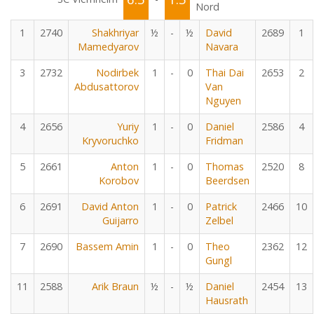
Nord
1
2740
Shakhriyar
½
-
½
David
2689
1
Mamedyarov
Navara
3
2732
Nodirbek
1
-
0
Thai Dai
2653
2
Abdusattorov
Van
Nguyen
4
2656
Yuriy
1
-
0
Daniel
2586
4
Kryvoruchko
Fridman
5
2661
Anton
1
-
0
Thomas
2520
8
Korobov
Beerdsen
6
2691
David Anton
1
-
0
Patrick
2466
10
Guijarro
Zelbel
7
2690
Bassem Amin
1
-
0
Theo
2362
12
Gungl
11
2588
Arik Braun
½
-
½
Daniel
2454
13
Hausrath