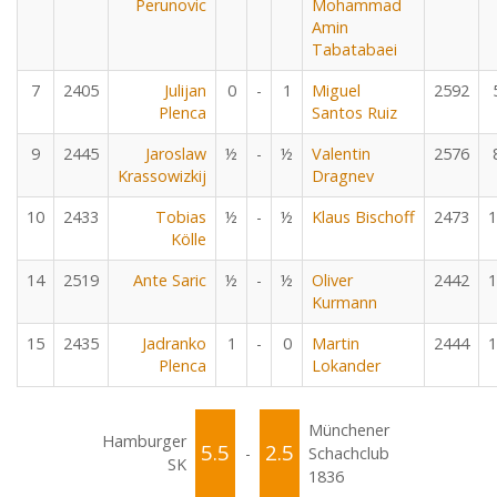
Perunovic
Mohammad
Amin
Tabatabaei
7
2405
Julijan
0
-
1
Miguel
2592
Plenca
Santos Ruiz
9
2445
Jaroslaw
½
-
½
Valentin
2576
Krassowizkij
Dragnev
10
2433
Tobias
½
-
½
Klaus Bischoff
2473
1
Kölle
14
2519
Ante Saric
½
-
½
Oliver
2442
1
Kurmann
15
2435
Jadranko
1
-
0
Martin
2444
1
Plenca
Lokander
Münchener
Hamburger
5.5
2.5
-
Schachclub
SK
1836