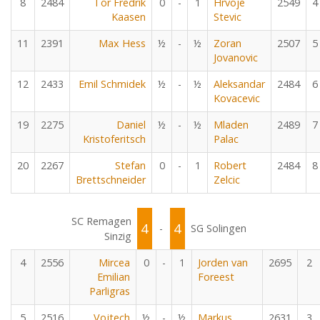
8
2484
Tor Fredrik
0
-
1
Hrvoje
2549
4
Kaasen
Stevic
11
2391
Max Hess
½
-
½
Zoran
2507
5
Jovanovic
12
2433
Emil Schmidek
½
-
½
Aleksandar
2484
6
Kovacevic
19
2275
Daniel
½
-
½
Mladen
2489
7
Kristoferitsch
Palac
20
2267
Stefan
0
-
1
Robert
2484
8
Brettschneider
Zelcic
SC Remagen
4
4
-
SG Solingen
Sinzig
4
2556
Mircea
0
-
1
Jorden van
2695
2
Emilian
Foreest
Parligras
5
2516
Vojtech
½
-
½
Markus
2631
3