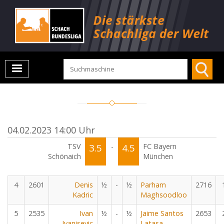
04.02.2023 14:00 Uhr
TSV
3.5
-
4.5
FC Bayern
Schönaich
München
4
2601
Denis
½
-
½
Parham
2716
Kadric
Maghsoodloo
5
2535
Ivan
½
-
½
Jaime Santos
2653
Ivanisevic
Latasa