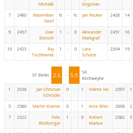
Michalik
Grigorian
7
2480
Maximilian
½
-
½
Jari Reuker
2428
14
Neef
9
2457
Uwe
1
-
0
Alexander
2451
16
Bönsch
Markgraf
10
2423
Raj
1
-
0
Lara
2304
19
Tischbierek
Schulze
SK
2.5
5.5
SF Berlin
-
Kirchweyhe
1
2536
Jan-Christian
0
-
1
Velimir Ivic
2597
1
Schröder
5
2580
Martin Krämer
0
-
1
Ante Brkic
2608
2
7
2522
Felix
1
-
0
Robert
2582
3
Blohberger
Markus