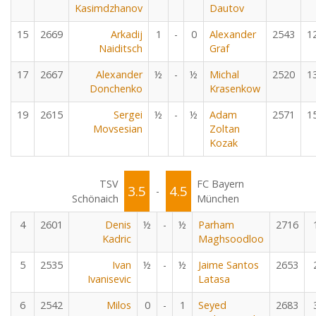
Kasimdzhanov
Dautov
15
2669
Arkadij
1
-
0
Alexander
2543
1
Naiditsch
Graf
17
2667
Alexander
½
-
½
Michal
2520
1
Donchenko
Krasenkow
19
2615
Sergei
½
-
½
Adam
2571
1
Movsesian
Zoltan
Kozak
TSV
FC Bayern
3.5
4.5
-
Schönaich
München
4
2601
Denis
½
-
½
Parham
2716
Kadric
Maghsoodloo
5
2535
Ivan
½
-
½
Jaime Santos
2653
Ivanisevic
Latasa
6
2542
Milos
0
-
1
Seyed
2683