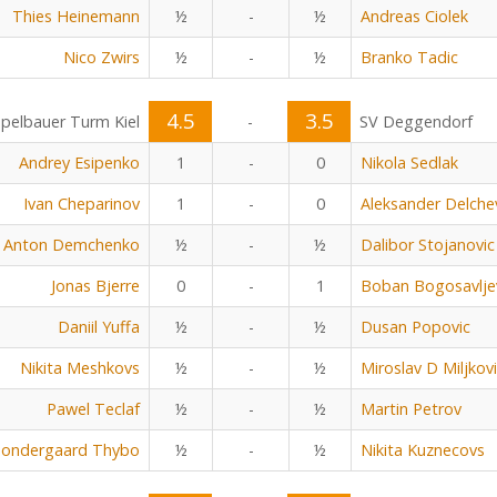
Thies Heinemann
½
-
½
Andreas Ciolek
Nico Zwirs
½
-
½
Branko Tadic
4.5
3.5
pelbauer Turm Kiel
-
SV Deggendorf
Andrey Esipenko
1
-
0
Nikola Sedlak
Ivan Cheparinov
1
-
0
Aleksander Delche
Anton Demchenko
½
-
½
Dalibor Stojanovic
Jonas Bjerre
0
-
1
Boban Bogosavlje
Daniil Yuffa
½
-
½
Dusan Popovic
Nikita Meshkovs
½
-
½
Miroslav D Miljkov
Pawel Teclaf
½
-
½
Martin Petrov
Sondergaard Thybo
½
-
½
Nikita Kuznecovs