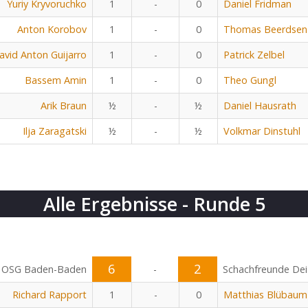
Yuriy Kryvoruchko
1
-
0
Daniel Fridman
Anton Korobov
1
-
0
Thomas Beerdsen
avid Anton Guijarro
1
-
0
Patrick Zelbel
Bassem Amin
1
-
0
Theo Gungl
Arik Braun
½
-
½
Daniel Hausrath
Ilja Zaragatski
½
-
½
Volkmar Dinstuhl
Alle Ergebnisse - Runde 5
6
2
OSG Baden-Baden
-
Schachfreunde Dei
Richard Rapport
1
-
0
Matthias Blübaum