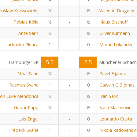
aroslaw Krassowizkij
½
-
½
Valentin Dragnev
Tobias Kölle
½
-
½
Klaus Bischoff
Ante Saric
½
-
½
Oliver Kurmann
Jadranko Plenca
1
-
0
Martin Lokander
5.5
2.5
Hamburger SK
-
Münchener Schach
Nihal Sarin
½
-
½
Pavel Eljanov
Rasmus Svane
1
-
0
Gawain C B Jones
on Luke Mendonca
½
-
½
Ivan Saric
Gabor Papp
½
-
½
Sasa Martinovic
Luis Engel
1
-
0
Leonardo Costa
Frederik Svane
1
-
0
Nikola Radovanovi