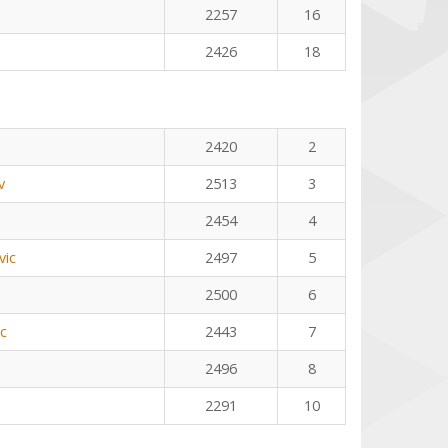
2257
16
2426
18
2420
2
v
2513
3
2454
4
vic
2497
5
2500
6
ic
2443
7
2496
8
2291
10