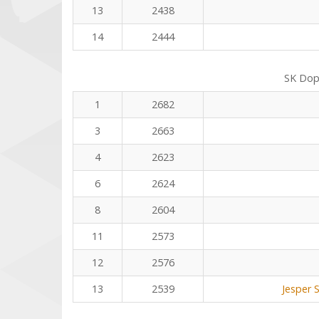
13
2438
14
2444
SK Dop
1
2682
3
2663
4
2623
6
2624
8
2604
11
2573
12
2576
13
2539
Jesper 