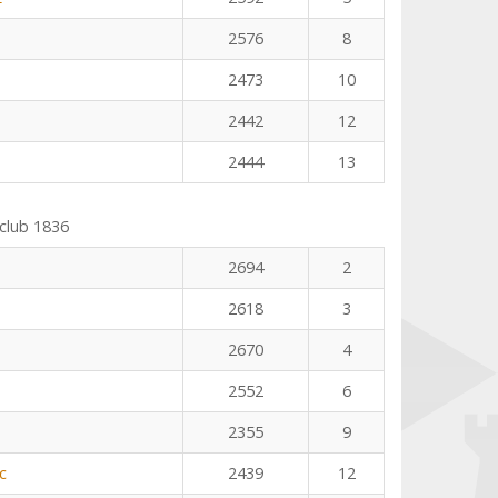
2576
8
2473
10
2442
12
2444
13
club 1836
2694
2
2618
3
2670
4
2552
6
2355
9
c
2439
12