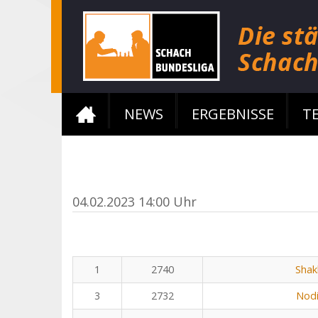
NEWS
ERGEBNISSE
T
04.02.2023 14:00 Uhr
1
2740
Shak
3
2732
Nodi