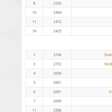
8
2520
10
2494
11
2472
16
2425
1
2740
Shak
3
2732
Nodi
4
2656
5
2661
6
2691
D
7
2690
11
2588