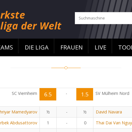
EAMS
DIE LIGA
FRAUEN
LIVE
TOO
SC Viernheim
6.5
-
1.5
SV Mülheim Nord
hriyar Mamedyarov
½
-
½
David Navara
rbek Abdusattorov
1
-
0
Thai Dai Van Ngu