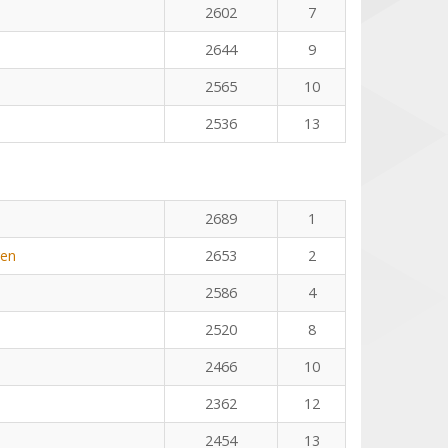
2602
7
2644
9
2565
10
2536
13
2689
1
yen
2653
2
2586
4
2520
8
2466
10
2362
12
2454
13