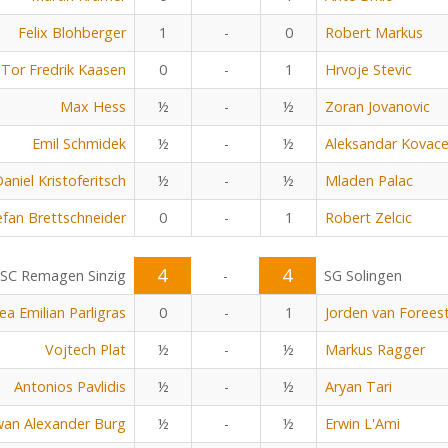
Felix Blohberger
1
-
0
Robert Markus
Tor Fredrik Kaasen
0
-
1
Hrvoje Stevic
Max Hess
½
-
½
Zoran Jovanovic
Emil Schmidek
½
-
½
Aleksandar Kovace
aniel Kristoferitsch
½
-
½
Mladen Palac
efan Brettschneider
0
-
1
Robert Zelcic
4
4
SC Remagen Sinzig
-
SG Solingen
ea Emilian Parligras
0
-
1
Jorden van Forees
Vojtech Plat
½
-
½
Markus Ragger
Antonios Pavlidis
½
-
½
Aryan Tari
an Alexander Burg
½
-
½
Erwin L'Ami