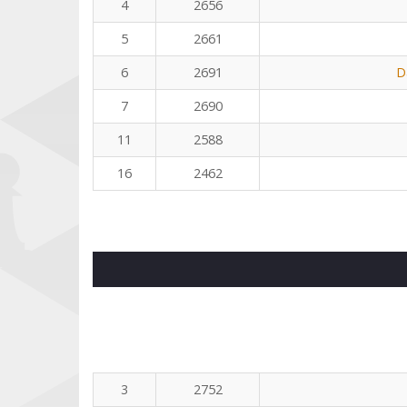
4
2656
5
2661
6
2691
D
7
2690
11
2588
16
2462
3
2752