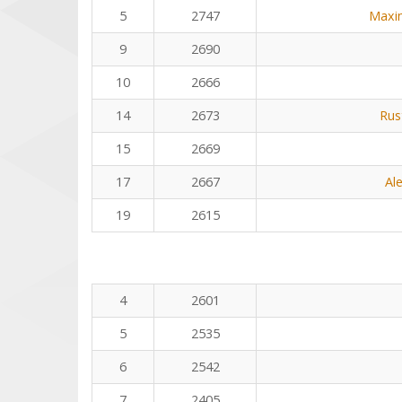
5
2747
Maxi
9
2690
10
2666
14
2673
Rus
15
2669
17
2667
Al
19
2615
4
2601
5
2535
6
2542
7
2405