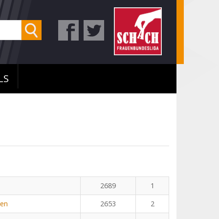
LS
2689
1
yen
2653
2