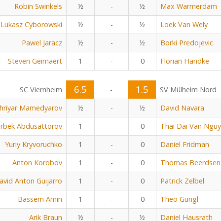
Robin Swinkels
½
-
½
Max Warmerdam
Lukasz Cyborowski
½
-
½
Loek Van Wely
Pawel Jaracz
½
-
½
Borki Predojevic
Steven Geirnaert
1
-
0
Florian Handke
6.5
1.5
SC Viernheim
-
SV Mülheim Nord
hriyar Mamedyarov
½
-
½
David Navara
rbek Abdusattorov
1
-
0
Thai Dai Van Ngu
Yuriy Kryvoruchko
1
-
0
Daniel Fridman
Anton Korobov
1
-
0
Thomas Beerdsen
avid Anton Guijarro
1
-
0
Patrick Zelbel
Bassem Amin
1
-
0
Theo Gungl
Arik Braun
½
-
½
Daniel Hausrath