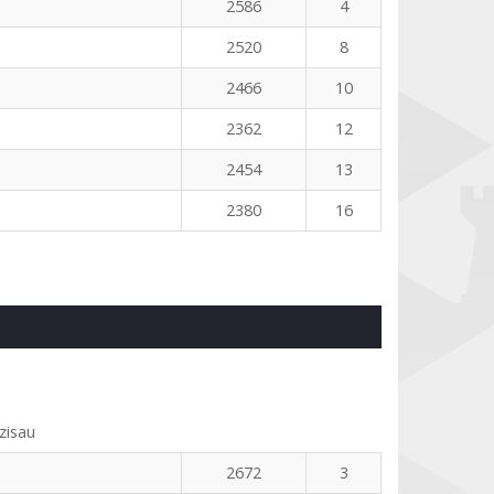
2586
4
2520
8
2466
10
2362
12
2454
13
2380
16
zisau
2672
3