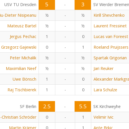
5
3
USV TU Dresden
-
SV Werder Breme
viu-Dieter Nisipeanu
½
-
½
Kirill Shevchenko
Mateusz Bartel
½
-
½
Laurent Fressinet
Jergus Pechac
1
-
0
Lucas van Foreest
Grzegorz Gajewski
0
-
1
Roeland Pruijssers
Peter Michalik
½
-
½
Spartak Grigorian
Maximilian Neef
½
-
½
Jari Reuker
Uwe Bönsch
1
-
0
Alexander Markgra
Raj Tischbierek
1
-
0
Lara Schulze
2.5
5.5
SF Berlin
-
SK Kirchweyhe
n-Christian Schröder
0
-
1
Velimir Ivic
Martin Krämer
0
-
1
Ante Brkic