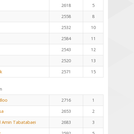
2618
5
2558
8
2532
10
2584
11
2543
12
2520
13
k
2571
15
n
dloo
2716
1
sa
2653
2
Amin Tabatabaei
2683
3
z
2592
5