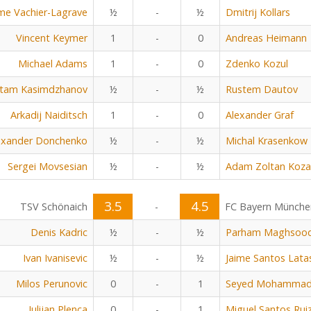
me Vachier-Lagrave
½
-
½
Dmitrij Kollars
Vincent Keymer
1
-
0
Andreas Heimann
Michael Adams
1
-
0
Zdenko Kozul
tam Kasimdzhanov
½
-
½
Rustem Dautov
Arkadij Naiditsch
1
-
0
Alexander Graf
exander Donchenko
½
-
½
Michal Krasenkow
Sergei Movsesian
½
-
½
Adam Zoltan Koza
3.5
4.5
TSV Schönaich
-
FC Bayern Münche
Denis Kadric
½
-
½
Parham Maghsoo
Ivan Ivanisevic
½
-
½
Jaime Santos Lata
Milos Perunovic
0
-
1
Seyed Mohammad 
Julijan Plenca
0
-
1
Miguel Santos Rui