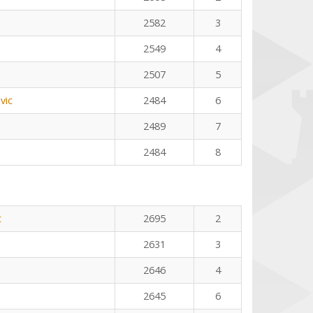
2582
3
2549
4
2507
5
vic
2484
6
2489
7
2484
8
t
2695
2
2631
3
2646
4
2645
6