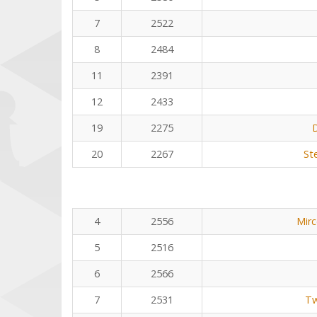
7
2522
8
2484
11
2391
12
2433
19
2275
D
20
2267
St
4
2556
Mirc
5
2516
6
2566
7
2531
Tw