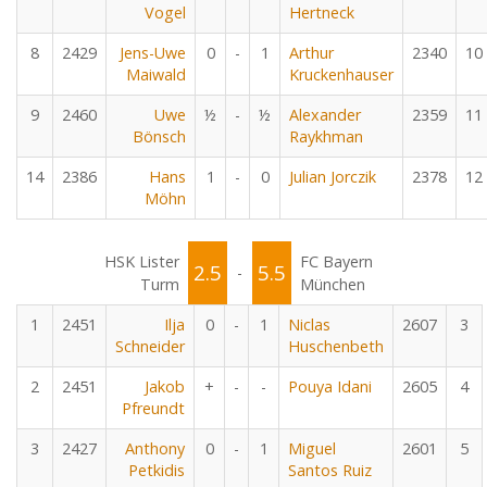
Vogel
Hertneck
8
2429
Jens-Uwe
0
-
1
Arthur
2340
10
Maiwald
Kruckenhauser
9
2460
Uwe
½
-
½
Alexander
2359
11
Bönsch
Raykhman
14
2386
Hans
1
-
0
Julian Jorczik
2378
12
Möhn
HSK Lister
FC Bayern
2.5
5.5
-
Turm
München
1
2451
Ilja
0
-
1
Niclas
2607
3
Schneider
Huschenbeth
2
2451
Jakob
+
-
-
Pouya Idani
2605
4
Pfreundt
3
2427
Anthony
0
-
1
Miguel
2601
5
Petkidis
Santos Ruiz