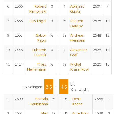
6
2566
Robert
0
-
1
Abhijeet
2601
7
Kempinski
Gupta
7
2555
Luis Engel
½
-
½
Rustem
2575
10
Dautov
9
2553
Gabor
½
-
½
Andreas
2548
13
Papp
Heimann
13
2446
Lubomir
0
-
1
Alexander
2528
14
Ftacnik
Graf
15
2424
Thies
½
-
½
Michal
2520
15
Heinemann
Krasenkow
SK
3.5
4.5
SG Solingen
-
Kirchweyhe
1
2699
Pentala
½
-
½
Denis
2558
1
Harikrishna
Kadric
3
2652
Max
½
-
½
Ante Brkic
2639
2