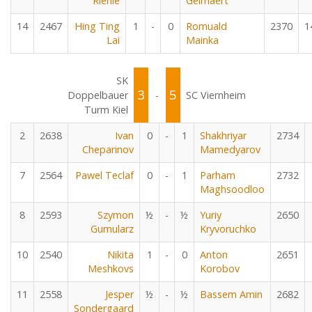
Riehle
Geirnaert
14
2467
Hing Ting
1
-
0
Romuald
2370
1
Lai
Mainka
SK
3
5
Doppelbauer
-
SC Viernheim
Turm Kiel
2
2638
Ivan
0
-
1
Shakhriyar
2734
Cheparinov
Mamedyarov
7
2564
Pawel Teclaf
0
-
1
Parham
2732
Maghsoodloo
8
2593
Szymon
½
-
½
Yuriy
2650
Gumularz
Kryvoruchko
10
2540
Nikita
1
-
0
Anton
2651
Meshkovs
Korobov
11
2558
Jesper
½
-
½
Bassem Amin
2682
Sondergaard