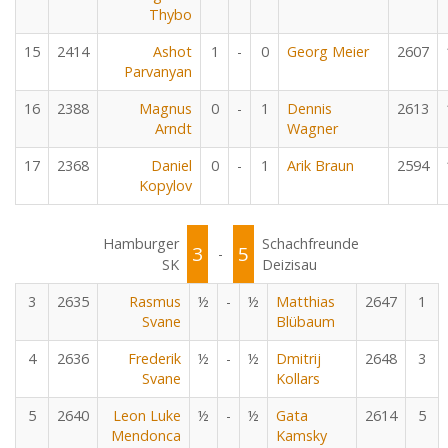
Thybo
15
2414
Ashot
1
-
0
Georg Meier
2607
Parvanyan
16
2388
Magnus
0
-
1
Dennis
2613
Arndt
Wagner
17
2368
Daniel
0
-
1
Arik Braun
2594
Kopylov
Hamburger
Schachfreunde
3
5
-
SK
Deizisau
3
2635
Rasmus
½
-
½
Matthias
2647
1
Svane
Blübaum
4
2636
Frederik
½
-
½
Dmitrij
2648
3
Svane
Kollars
5
2640
Leon Luke
½
-
½
Gata
2614
5
Mendonca
Kamsky