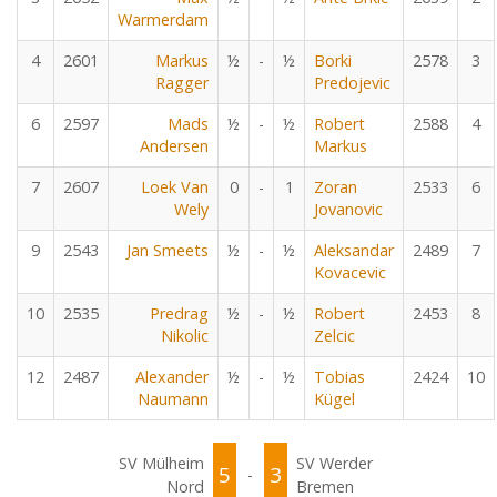
Warmerdam
4
2601
Markus
½
-
½
Borki
2578
3
Ragger
Predojevic
6
2597
Mads
½
-
½
Robert
2588
4
Andersen
Markus
7
2607
Loek Van
0
-
1
Zoran
2533
6
Wely
Jovanovic
9
2543
Jan Smeets
½
-
½
Aleksandar
2489
7
Kovacevic
10
2535
Predrag
½
-
½
Robert
2453
8
Nikolic
Zelcic
12
2487
Alexander
½
-
½
Tobias
2424
10
Naumann
Kügel
SV Mülheim
SV Werder
5
3
-
Nord
Bremen