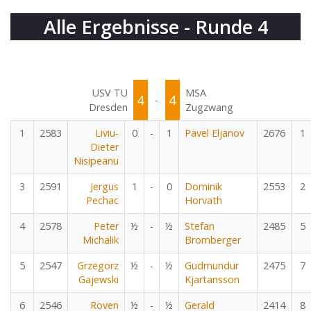
Alle Ergebnisse - Runde 4
USV TU
MSA
4
4
-
Dresden
Zugzwang
1
2583
Liviu-
0
-
1
Pavel Eljanov
2676
1
Dieter
Nisipeanu
3
2591
Jergus
1
-
0
Dominik
2553
2
Pechac
Horvath
4
2578
Peter
½
-
½
Stefan
2485
5
Michalik
Bromberger
5
2547
Grzegorz
½
-
½
Gudmundur
2475
7
Gajewski
Kjartansson
6
2546
Roven
½
-
½
Gerald
2414
8