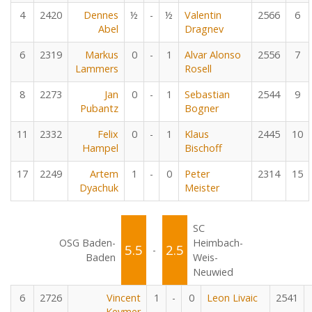
4
2420
Dennes
½
-
½
Valentin
2566
6
Abel
Dragnev
6
2319
Markus
0
-
1
Alvar Alonso
2556
7
Lammers
Rosell
8
2273
Jan
0
-
1
Sebastian
2544
9
Pubantz
Bogner
11
2332
Felix
0
-
1
Klaus
2445
10
Hampel
Bischoff
17
2249
Artem
1
-
0
Peter
2314
15
Dyachuk
Meister
SC
OSG Baden-
Heimbach-
5.5
2.5
-
Baden
Weis-
Neuwied
6
2726
Vincent
1
-
0
Leon Livaic
2541
Keymer