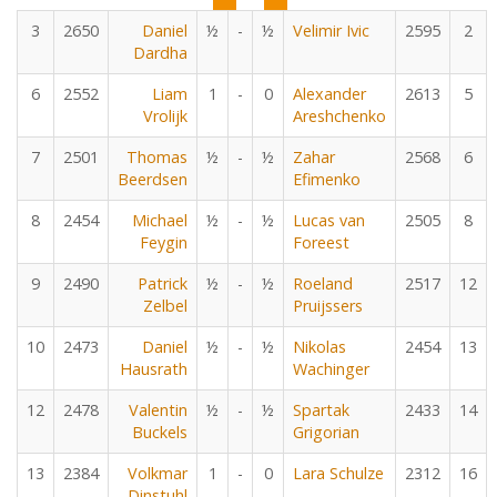
3
2650
Daniel
½
-
½
Velimir Ivic
2595
2
Dardha
6
2552
Liam
1
-
0
Alexander
2613
5
Vrolijk
Areshchenko
7
2501
Thomas
½
-
½
Zahar
2568
6
Beerdsen
Efimenko
8
2454
Michael
½
-
½
Lucas van
2505
8
Feygin
Foreest
9
2490
Patrick
½
-
½
Roeland
2517
12
Zelbel
Pruijssers
10
2473
Daniel
½
-
½
Nikolas
2454
13
Hausrath
Wachinger
12
2478
Valentin
½
-
½
Spartak
2433
14
Buckels
Grigorian
13
2384
Volkmar
1
-
0
Lara Schulze
2312
16
Dinstuhl