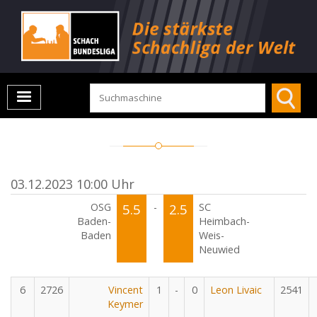
03.12.2023 10:00 Uhr
OSG
5.5
-
2.5
SC
Baden-
Heimbach-
Baden
Weis-
Neuwied
6
2726
Vincent
1
-
0
Leon Livaic
2541
Keymer