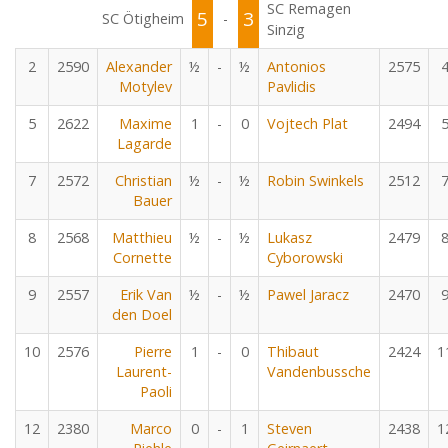
SC Remagen
5
3
SC Ötigheim
-
Sinzig
2
2590
Alexander
½
-
½
Antonios
2575
Motylev
Pavlidis
5
2622
Maxime
1
-
0
Vojtech Plat
2494
Lagarde
7
2572
Christian
½
-
½
Robin Swinkels
2512
Bauer
8
2568
Matthieu
½
-
½
Lukasz
2479
Cornette
Cyborowski
9
2557
Erik Van
½
-
½
Pawel Jaracz
2470
den Doel
10
2576
Pierre
1
-
0
Thibaut
2424
1
Laurent-
Vandenbussche
Paoli
12
2380
Marco
0
-
1
Steven
2438
1