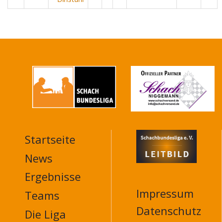
Startseite
MAIN
NAVIGATION
News
FOOTER
Ergebnisse
Impressum
Teams
Datenschutz
Die Liga