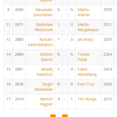
9
2630
Alexander
½
-
½
Martin
2570
Donchenko
Krämer
11
2671
Radoslaw
1
-
0
Martin
2511
Wojtaszek
Neugebauer
12
2685
Rustam
1
-
0
Jan Krejci
2557
Kasimdzhanov
14
2684
Etienne
½
-
½
Tomas
2524
Bacrot
Polak
15
2661
Arkadij
1
-
0
Lukas
2414
Naiditsch
Winterberg
16
2618
Sergei
½
-
½
Sven Tica
2425
Movsesian
17
2314
Bennet
0
-
1
Tim Ronge
2315
Hagner