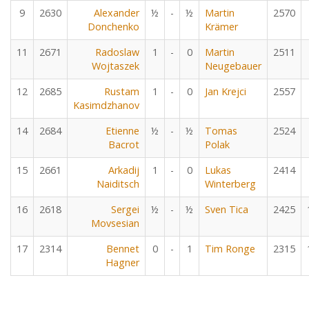
9
2630
Alexander
½
-
½
Martin
2570
Donchenko
Krämer
11
2671
Radoslaw
1
-
0
Martin
2511
Wojtaszek
Neugebauer
12
2685
Rustam
1
-
0
Jan Krejci
2557
Kasimdzhanov
14
2684
Etienne
½
-
½
Tomas
2524
Bacrot
Polak
15
2661
Arkadij
1
-
0
Lukas
2414
Naiditsch
Winterberg
16
2618
Sergei
½
-
½
Sven Tica
2425
Movsesian
17
2314
Bennet
0
-
1
Tim Ronge
2315
Hagner