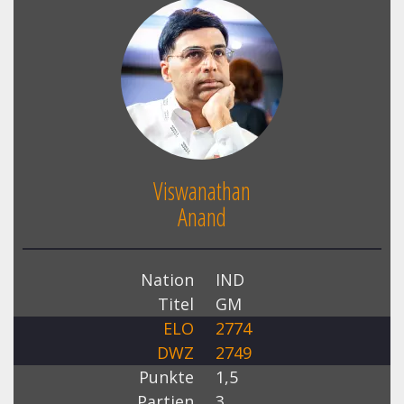
Viswanathan
Anand
Nation
IND
Titel
GM
ELO
2774
DWZ
2749
Punkte
1,5
Partien
3