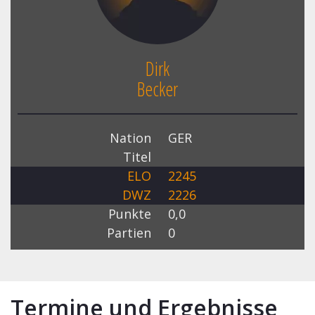
Dirk
Becker
Nation
GER
Titel
ELO
2245
DWZ
2226
Punkte
0,0
Partien
0
Termine und Ergebnisse