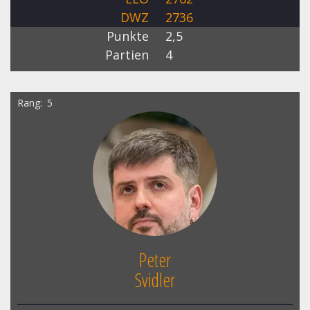
DWZ
2736
Punkte
2,5
Partien
4
Rang
5
Peter
Svidler