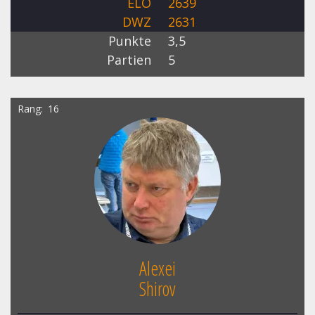
ELO
2639
DWZ
2631
Punkte
3,5
Partien
5
Rang
16
Alexei
Shirov