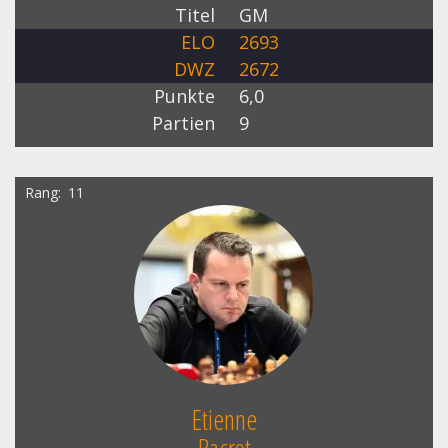
Titel
GM
ELO
2693
DWZ
2672
Punkte
6,0
Partien
9
Rang
11
Etienne