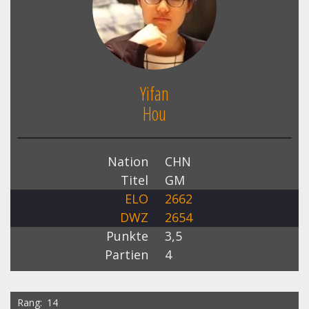
Yifan
Hou
Nation
CHN
Titel
GM
ELO
2662
DWZ
2654
Punkte
3,5
Partien
4
Rang
14