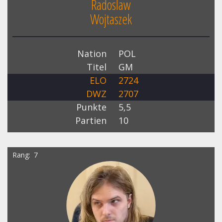
Radoslaw
Wojtaszek
Nation
POL
Titel
GM
ELO
2724
DWZ
2707
Punkte
5,5
Partien
10
Rang
7