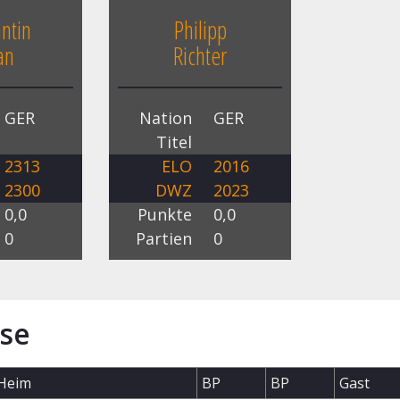
ntin
Philipp
an
Richter
GER
Nation
GER
Titel
2313
ELO
2016
2300
DWZ
2023
0,0
Punkte
0,0
0
Partien
0
se
Heim
BP
BP
Gast