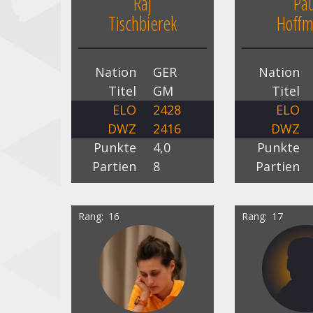
Raj
Pau
Tischbierek
Hoff
Nation
GER
Nation
Titel
GM
Titel
ELO
2428
ELO
DWZ
2416
DWZ
Punkte
4,0
Punkte
Partien
8
Partien
Rang
16
Rang
17