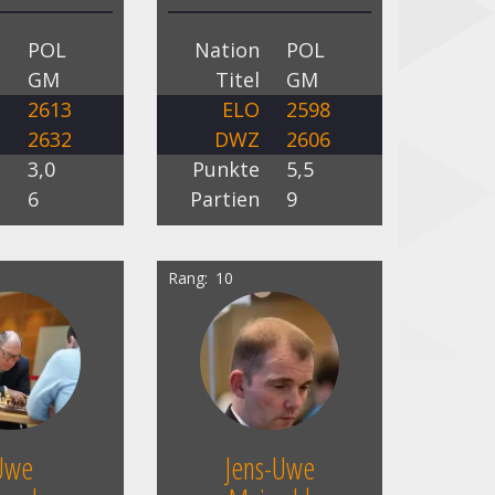
n
POL
Nation
POL
l
GM
Titel
GM
O
2613
ELO
2598
Z
2632
DWZ
2606
e
3,0
Punkte
5,5
n
6
Partien
9
Rang
10
Uwe
Jens-Uwe