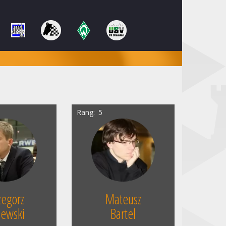
Rang
5
zegorz
Mateusz
jewski
Bartel