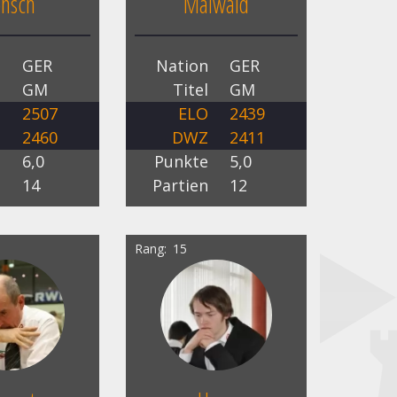
nsch
Maiwald
n
GER
Nation
GER
l
GM
Titel
GM
O
2507
ELO
2439
Z
2460
DWZ
2411
e
6,0
Punkte
5,0
n
14
Partien
12
Rang
15