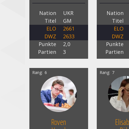
Nation
UKR
Nation
Titel
GM
Titel
ELO
2661
ELO
DWZ
2633
DWZ
Punkte
2,0
Punkte
Partien
3
Partien
Rang
6
Rang
7
Roven
Elisa