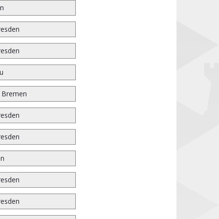
en
resden
resden
u
r Bremen
resden
resden
en
resden
resden