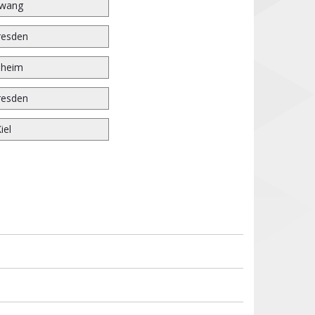
wang
resden
nheim
resden
iel