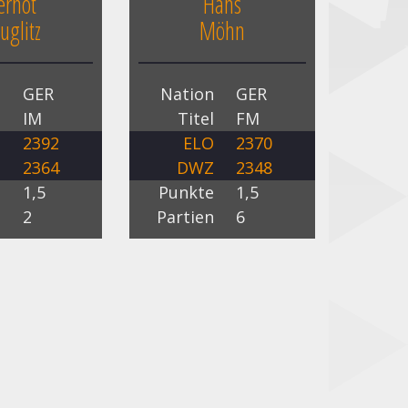
rnot
Hans
uglitz
Möhn
n
GER
Nation
GER
l
IM
Titel
FM
O
2392
ELO
2370
Z
2364
DWZ
2348
e
1,5
Punkte
1,5
n
2
Partien
6