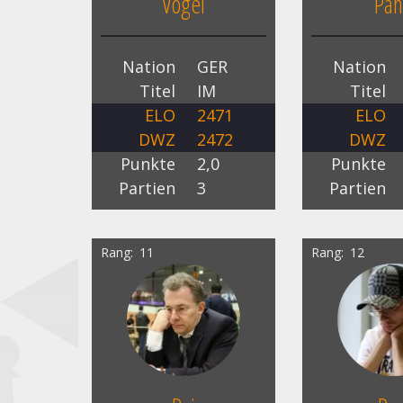
Vogel
Päh
Nation
GER
Nation
Titel
IM
Titel
ELO
2471
ELO
DWZ
2472
DWZ
Punkte
2,0
Punkte
Partien
3
Partien
Rang
11
Rang
12