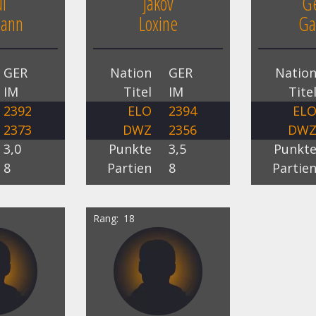
l
Jakov
Ge
mann
Loxine
Ga
GER
Nation
GER
Natio
IM
Titel
IM
Tite
2392
ELO
2394
EL
2373
DWZ
2356
DW
3,0
Punkte
3,5
Punkt
8
Partien
8
Partie
Rang
18