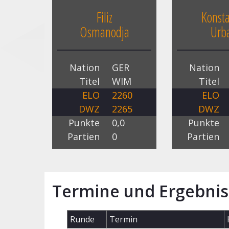
Filiz
Konsta
Osmanodja
Urb
Nation
GER
Nation
Titel
WIM
Titel
ELO
2260
ELO
DWZ
2265
DWZ
Punkte
0,0
Punkte
Partien
0
Partien
Termine und Ergebnis
Runde
Termin