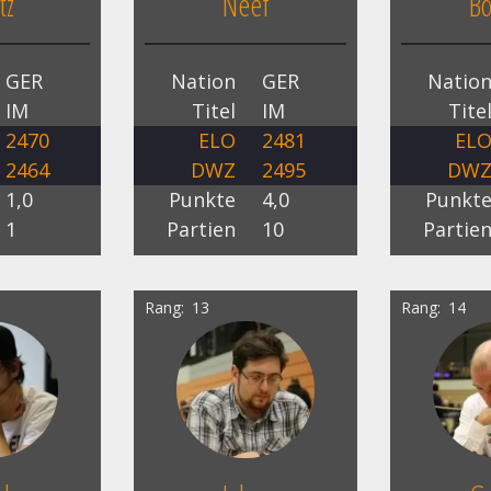
tz
Neef
Bö
GER
Nation
GER
Natio
IM
Titel
IM
Tite
2470
ELO
2481
EL
2464
DWZ
2495
DW
1,0
Punkte
4,0
Punkt
1
Partien
10
Partie
Rang
13
Rang
14