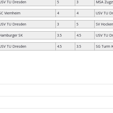
USV TU Dresden
5
3
MSA Zugz
SC Viernheim
4
4
USV TU D
USV TU Dresden
3
5
SV Hocke
Hamburger SK
3.5
4.5
USV TU D
USV TU Dresden
4.5
3.5
SG Turm K