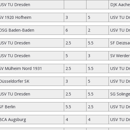
USV TU Dresden
DJK Aach
SV 1920 Hofheim
3
5
USV TU D
OSG Baden-Baden
6
2
USV TU D
USV TU Dresden
2.5
5.5
SF Deizisa
USV TU Dresden
5
3
SV Werde
SV Mülheim Nord 1931
2.5
5.5
USV TU D
Düsseldorfer SK
3
5
USV TU D
USV TU Dresden
2.5
5.5
SG Soling
SF Berlin
5.5
2.5
USV TU D
BCA Augsburg
4
4
USV TU D