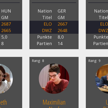
HUN
Nation
GER
Natio
GM
Titel
GM
Tite
2687
ELO
2667
EL
2665
DWZ
2648
DW
5,0
Punkte
8,0
Punkt
8
Partien
14
Partie
Rang
8
Rang
9
beth
Maximilian