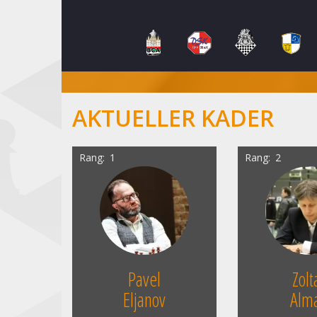
AKTUELLER KADER
Rang
1
Rang
2
Pavel
Zolt
Eljanov
Alma