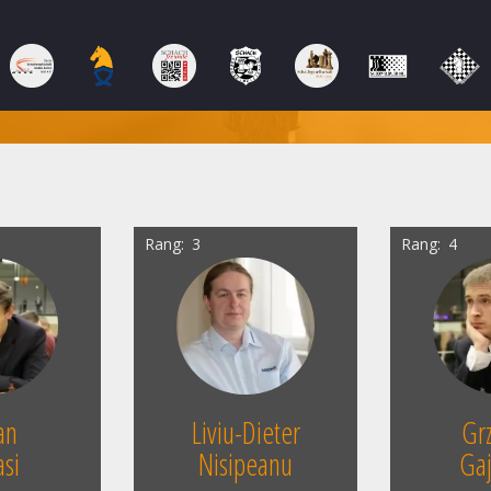
Rang
3
Rang
4
an
Liviu-Dieter
Gr
si
Nisipeanu
Ga