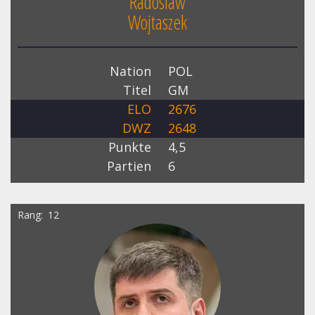
Radoslaw
Wojtaszek
Nation
POL
Titel
GM
ELO
2676
DWZ
2648
Punkte
4,5
Partien
6
Rang
12