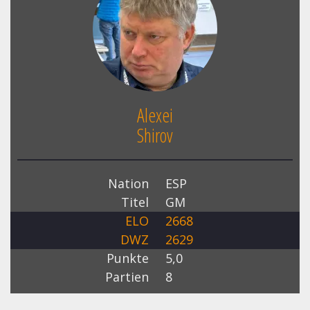
Alexei
Shirov
Nation
ESP
Titel
GM
ELO
2668
DWZ
2629
Punkte
5,0
Partien
8