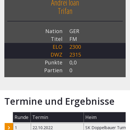
Andrei Ioan
Trifan
Nation
GER
Titel
FM
ELO
2300
DWZ
2315
Punkte
0,0
Partien
0
Termine und Ergebnisse
Runde
Termin
Heim
1
22.10.2022
SK Doppelbauer Turm K