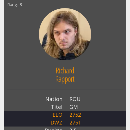
Rang
3
Richard
Rapport
Nation
ROU
Titel
GM
ELO
2752
DWZ
2751