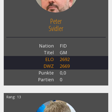
Peter
Svidler
Nation
FID
Titel
GM
ELO
2692
DWZ
2669
Punkte
0,0
Partien
0
Rang
13