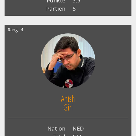
Punkte
3,5
Partien
5
Rang
4
Anish
Giri
Nation
NED