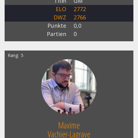
Titel
GM
ELO
2772
DWZ
2766
Punkte
0,0
Partien
0
Rang
5
Maxime
Vachier-Lagrave