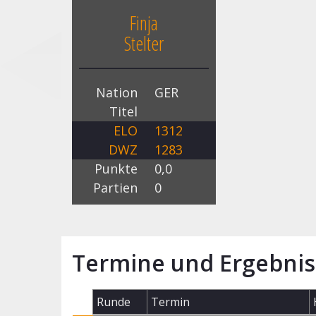
Finja
Stelter
Nation
GER
Titel
ELO
1312
DWZ
1283
Punkte
0,0
Partien
0
Termine und Ergebnis
Runde
Termin