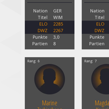
Nation
GER
Nation
Titel
WIM
Titel
ELO
2285
ELO
DWZ
2267
DWZ
Punkte
3,0
Punkte
Partien
8
Partien
Rang
6
Rang
7
Marine
Magda