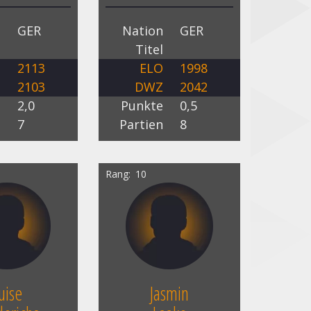
n
GER
Nation
GER
l
Titel
O
2113
ELO
1998
Z
2103
DWZ
2042
e
2,0
Punkte
0,5
n
7
Partien
8
Rang
10
uise
Jasmin