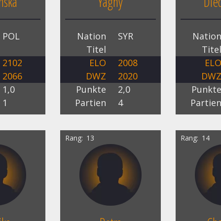
nska
Yaghy
Die
POL
Nation
SYR
Natio
Titel
Tite
2102
ELO
2008
EL
2066
DWZ
2020
DW
1,0
Punkte
2,0
Punkt
1
Partien
4
Partie
Rang
13
Rang
14