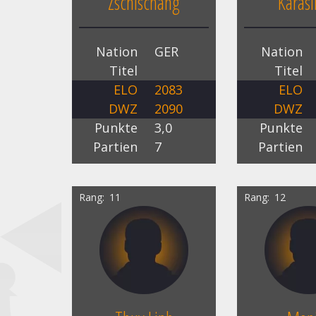
Zschischang
Karasi
Nation
GER
Nation
Titel
Titel
ELO
2083
ELO
DWZ
2090
DWZ
Punkte
3,0
Punkte
Partien
7
Partien
Rang
11
Rang
12