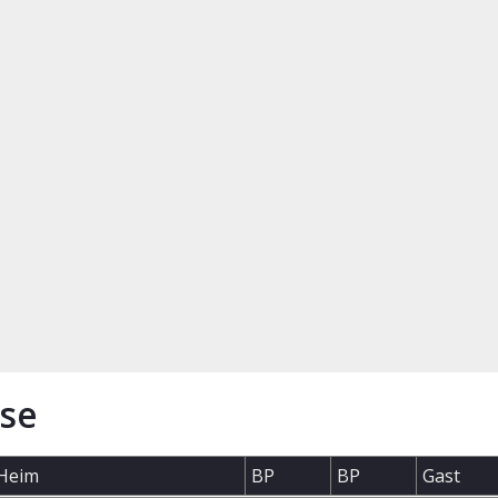
se
Heim
BP
BP
Gast