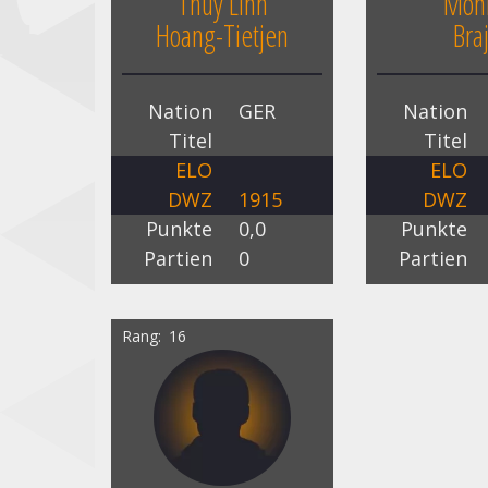
Thuy Linh
Mon
Hoang-Tietjen
Bra
Nation
GER
Nation
Titel
Titel
ELO
ELO
DWZ
1915
DWZ
Punkte
0,0
Punkte
Partien
0
Partien
Rang
16