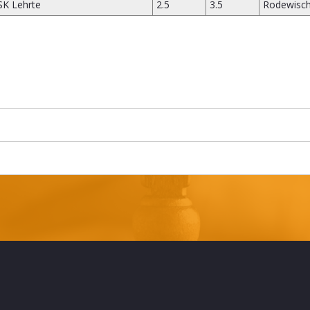
SK Lehrte
2.5
3.5
Rodewisch