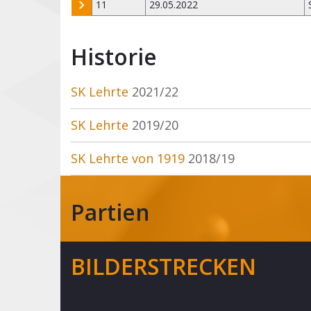
11
29.05.2022
Historie
SK Lehrte
2021/22
SK Lehrte
2019/20
SK Lehrte von 1919
2018/19
Partien
BILDERSTRECKEN