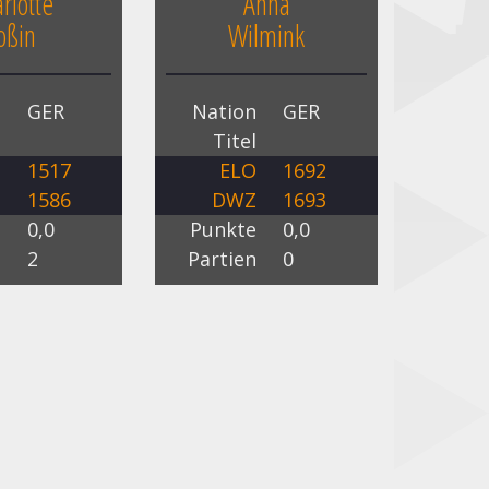
rlotte
Anna
oßin
Wilmink
n
GER
Nation
GER
l
Titel
O
1517
ELO
1692
Z
1586
DWZ
1693
e
0,0
Punkte
0,0
n
2
Partien
0