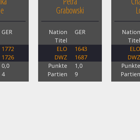
ika
Petra
Cha
je
Grabowski
L
GER
Nation
GER
Natio
Titel
Tite
1772
ELO
1643
EL
1726
DWZ
1687
DW
0,0
Punkte
1,0
Punkt
4
Partien
9
Partie