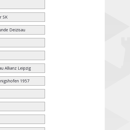
r SK
unde Deizisau
u Allianz Leipzig
nigshofen 1957