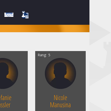
Rang
5
efanie
Nicole
ssler
Manusina