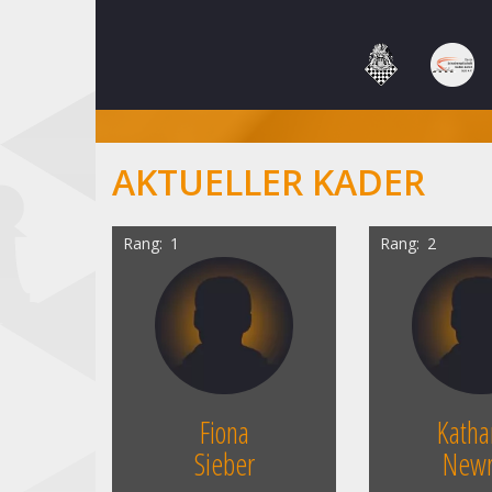
AKTUELLER KADER
Rang
1
Rang
2
Fiona
Katha
Sieber
Newr