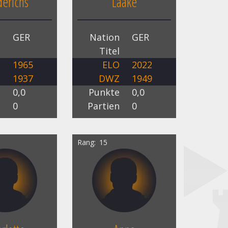
derichs
Laake
n
GER
Nation
GER
l
Titel
O
1965
ELO
2022
Z
1937
DWZ
1949
e
0,0
Punkte
0,0
n
0
Partien
0
Rang
15