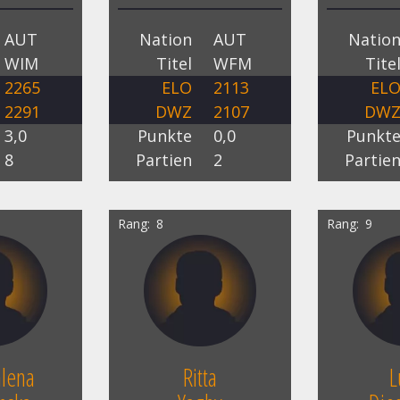
AUT
Nation
AUT
Natio
WIM
Titel
WFM
Tite
2265
ELO
2113
EL
2291
DWZ
2107
DW
3,0
Punkte
0,0
Punkt
8
Partien
2
Partie
Rang
8
Rang
9
lena
Ritta
L