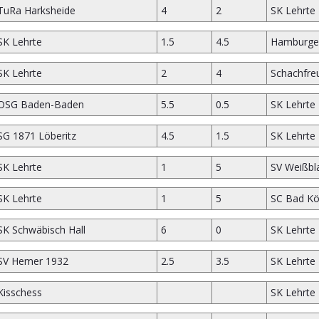
TuRa Harksheide
4
2
SK Lehrte
SK Lehrte
1.5
4.5
Hamburge
SK Lehrte
2
4
Schachfre
OSG Baden-Baden
5.5
0.5
SK Lehrte
SG 1871 Löberitz
4.5
1.5
SK Lehrte
SK Lehrte
1
5
SV Weißbla
SK Lehrte
1
5
SC Bad Kö
SK Schwäbisch Hall
6
0
SK Lehrte
SV Hemer 1932
2.5
3.5
SK Lehrte
Kisschess
SK Lehrte