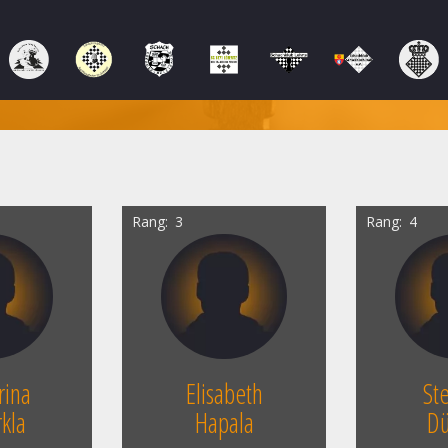
Rang
3
Rang
4
rina
Elisabeth
St
kla
Hapala
Dü