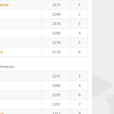
kandar
2373
1
2249
2
2376
3
2289
4
2270
5
va
2129
6
chmiezen
2257
3
2366
4
2293
6
2291
7
va
2217
9