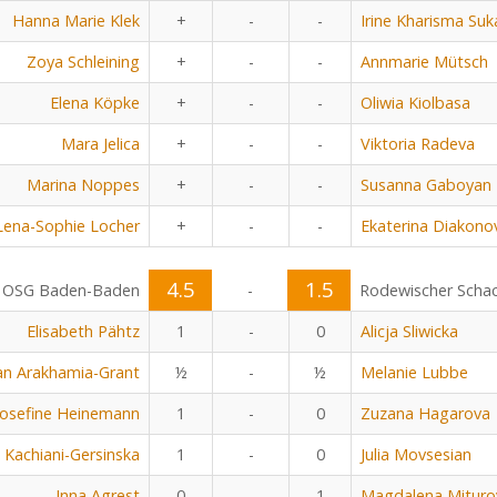
Hanna Marie Klek
+
-
-
Irine Kharisma Su
Zoya Schleining
+
-
-
Annmarie Mütsch
Elena Köpke
+
-
-
Oliwia Kiolbasa
Mara Jelica
+
-
-
Viktoria Radeva
Marina Noppes
+
-
-
Susanna Gaboyan
Lena-Sophie Locher
+
-
-
Ekaterina Diakono
4.5
1.5
OSG Baden-Baden
-
Rodewischer Scha
Elisabeth Pähtz
1
-
0
Alicja Sliwicka
an Arakhamia-Grant
½
-
½
Melanie Lubbe
Josefine Heinemann
1
-
0
Zuzana Hagarova
 Kachiani-Gersinska
1
-
0
Julia Movsesian
Inna Agrest
0
-
1
Magdalena Mituro