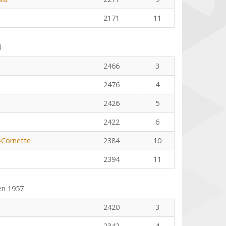
2171
11
l
2466
3
2476
4
2426
5
2422
6
-Cornette
2384
10
2394
11
en 1957
2420
3
2342
4