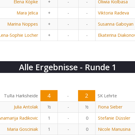
Elena Köpke
+
-
-
Oliwia Kiolbasa
Mara Jelica
+
-
-
Viktoria Radeva
Marina Noppes
+
-
-
Susanna Gaboyan
Lena-Sophie Locher
+
-
-
Ekaterina Diakono
Alle Ergebnisse - Runde 1
4
2
TuRa Harksheide
-
SK Lehrte
Julia Antolak
½
-
½
Fiona Sieber
Anamarija Radikovic
1
-
0
Stefanie Düssler
Maria Gosciniak
1
-
0
Nicole Manusina