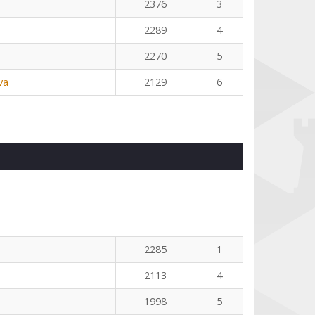
2376
3
2289
4
2270
5
va
2129
6
2285
1
2113
4
1998
5