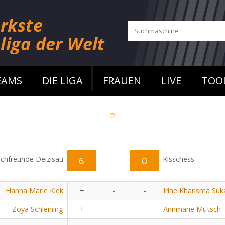
EAMS
DIE LIGA
FRAUEN
LIVE
TOO
chfreunde Deizisau
6
-
0
Kisschess
Hanna Marie Klek
+
-
-
Irine Kharisma Su
Zoya Schleining
+
-
-
Annmarie Mütsch