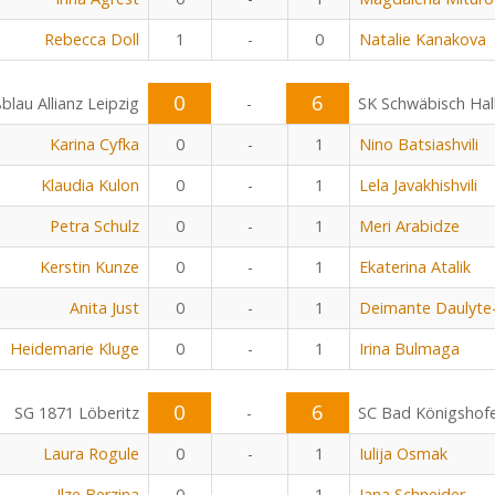
Rebecca Doll
1
-
0
Natalie Kanakova
0
6
blau Allianz Leipzig
-
SK Schwäbisch Hal
Karina Cyfka
0
-
1
Nino Batsiashvili
Klaudia Kulon
0
-
1
Lela Javakhishvili
Petra Schulz
0
-
1
Meri Arabidze
Kerstin Kunze
0
-
1
Ekaterina Atalik
Anita Just
0
-
1
Deimante Daulyte
Heidemarie Kluge
0
-
1
Irina Bulmaga
0
6
SG 1871 Löberitz
-
SC Bad Königshof
Laura Rogule
0
-
1
Iulija Osmak
Ilze Berzina
0
-
1
Jana Schneider