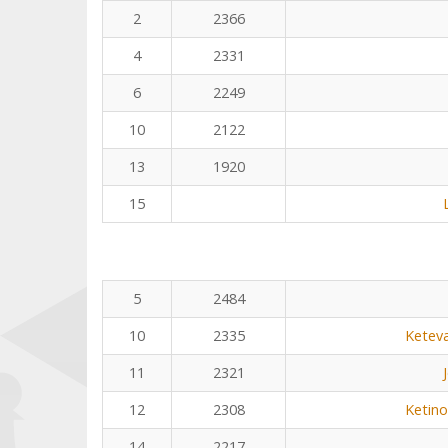
2
2366
4
2331
6
2249
10
2122
13
1920
15
5
2484
10
2335
Ketev
11
2321
12
2308
Ketino
14
2217