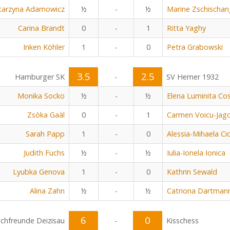
tarzyna Adamowicz
½
-
½
Marine Zschischan
Carina Brandt
0
-
1
Ritta Yaghy
Inken Köhler
1
-
0
Petra Grabowski
3.5
2.5
Hamburger SK
-
SV Hemer 1932
Monika Socko
½
-
½
Elena Luminita C
Zsòka Gaàl
0
-
1
Carmen Voicu-Jag
Sarah Papp
1
-
0
Alessia-Mihaela Ci
Judith Fuchs
½
-
½
Iulia-Ionela Ionica
Lyubka Genova
1
-
0
Kathrin Sewald
Alina Zahn
½
-
½
Catriona Dartmann
6
0
chfreunde Deizisau
-
Kisschess