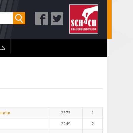
LS
kandar
2373
1
2249
2