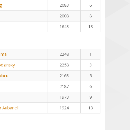
g
2083
6
2008
8
1643
13
osma
2248
1
odzinsky
2258
3
olacu
2163
5
2187
6
1973
9
 Aubanell
1924
13