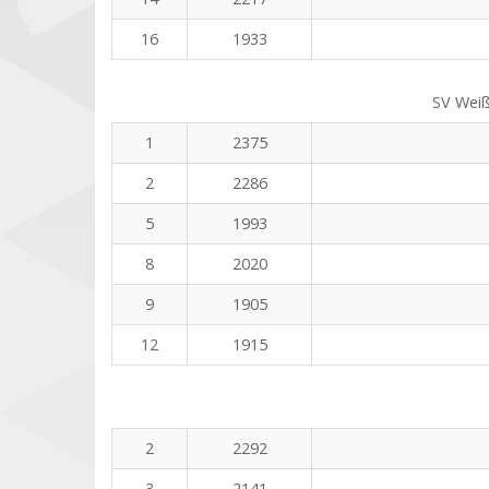
16
1933
SV Weiß
1
2375
2
2286
5
1993
8
2020
9
1905
12
1915
2
2292
3
2141