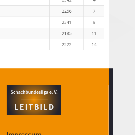
2256
7
2341
9
2185
11
2222
14
Impressum