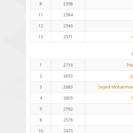
8
2558
11
2584
12
2543
15
2571
1
2716
Pa
2
2653
J
3
2683
Seyed Mohammad
4
2603
5
2592
8
2576
10
2473