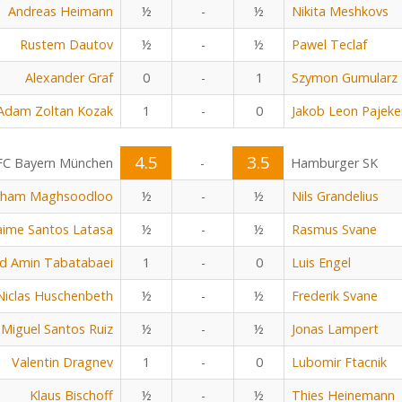
Andreas Heimann
½
-
½
Nikita Meshkovs
Rustem Dautov
½
-
½
Pawel Teclaf
Alexander Graf
0
-
1
Szymon Gumularz
Adam Zoltan Kozak
1
-
0
Jakob Leon Pajeke
4.5
3.5
FC Bayern München
-
Hamburger SK
rham Maghsoodloo
½
-
½
Nils Grandelius
aime Santos Latasa
½
-
½
Rasmus Svane
 Amin Tabatabaei
1
-
0
Luis Engel
Niclas Huschenbeth
½
-
½
Frederik Svane
Miguel Santos Ruiz
½
-
½
Jonas Lampert
Valentin Dragnev
1
-
0
Lubomir Ftacnik
Klaus Bischoff
½
-
½
Thies Heinemann