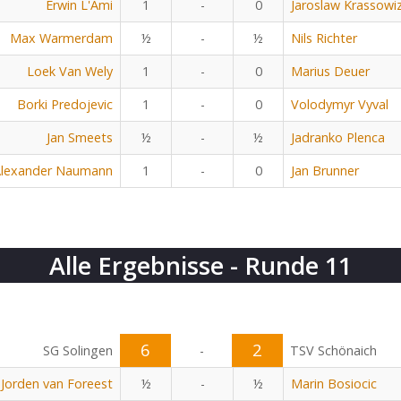
Erwin L'Ami
1
-
0
Jaroslaw Krassowiz
Max Warmerdam
½
-
½
Nils Richter
Loek Van Wely
1
-
0
Marius Deuer
Borki Predojevic
1
-
0
Volodymyr Vyval
Jan Smeets
½
-
½
Jadranko Plenca
lexander Naumann
1
-
0
Jan Brunner
Alle Ergebnisse - Runde 11
6
2
SG Solingen
-
TSV Schönaich
Jorden van Foreest
½
-
½
Marin Bosiocic