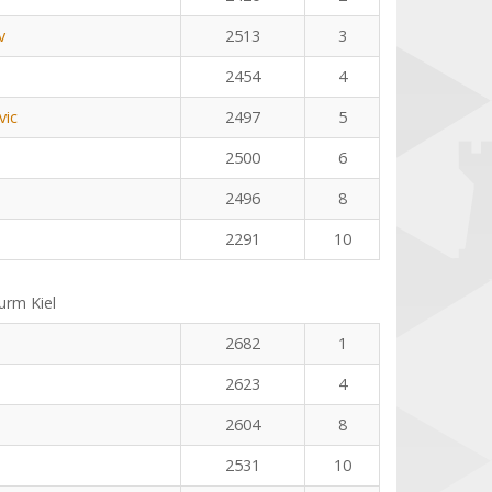
v
2513
3
2454
4
vic
2497
5
2500
6
2496
8
2291
10
rm Kiel
2682
1
2623
4
2604
8
2531
10