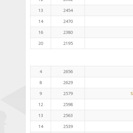
13
2454
14
2470
16
2380
20
2195
4
2656
8
2629
9
2579
S
12
2598
13
2563
14
2539