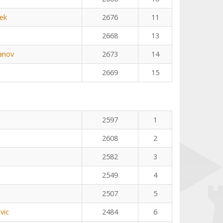
ek
2676
11
2668
13
anov
2673
14
2669
15
2597
1
2608
2
2582
3
2549
4
2507
5
vic
2484
6