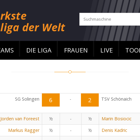
EAMS
DIE LIGA
FRAUEN
LIVE
TOO
SG Solingen
6
-
2
TSV Schönaich
Jorden van Foreest
½
-
½
Marin Bosiocic
Markus Ragger
½
-
½
Denis Kadric