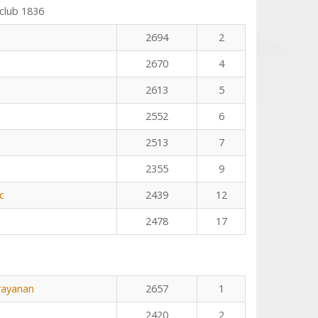
club 1836
2694
2
2670
4
2613
5
2552
6
2513
7
2355
9
c
2439
12
2478
17
rayanan
2657
1
2420
2