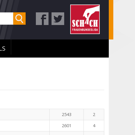
LS
2543
2
2601
4