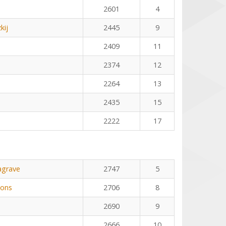
2601
4
kij
2445
9
2409
11
2374
12
2264
13
2435
15
2222
17
agrave
2747
5
Pons
2706
8
2690
9
2666
10