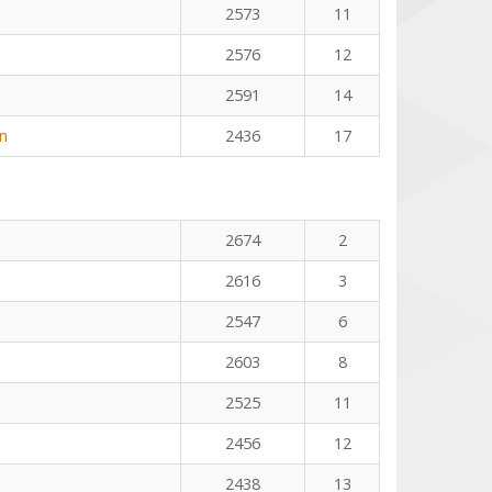
2573
11
2576
12
2591
14
n
2436
17
2674
2
2616
3
2547
6
2603
8
2525
11
2456
12
2438
13