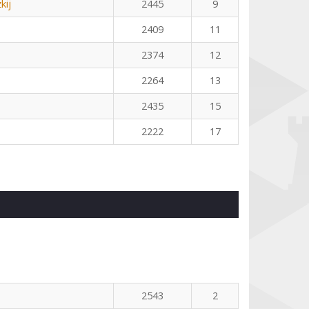
kij
2445
9
2409
11
2374
12
2264
13
2435
15
2222
17
2543
2