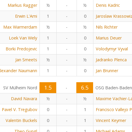
Markus Ragger
½
-
½
Denis Kadric
Erwin L'Ami
1
-
0
Jaroslaw Krassowiz
Max Warmerdam
½
-
½
Nils Richter
Loek Van Wely
1
-
0
Marius Deuer
Borki Predojevic
1
-
0
Volodymyr Vyval
Jan Smeets
½
-
½
Jadranko Plenca
lexander Naumann
1
-
0
Jan Brunner
1.5
6.5
SV Mülheim Nord
-
OSG Baden-Baden
David Navara
½
-
½
Maxime Vachier-L
Pavel V. Tregubov
0
-
1
Francisco Vallejo 
Valentin Buckels
0
-
1
Vincent Keymer
Theo Gungl
0
-
1
Michael Adams