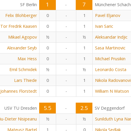
1
7
SF Berlin
-
Münchener Schach
Felix Blohberger
0
-
1
Pavel Eljanov
Tor Fredrik Kaasen
0
-
1
Ivan Saric
Mikael Agopov
½
-
½
Aleksandar Indjic
Alexander Seyb
0
-
1
Sasa Martinovic
Max Hess
0
-
1
Michael Prusikin
Emil Schmidek
½
-
½
Leonardo Costa
Lars Thiede
0
-
1
Nikola Radovanovi
Johannes Florstedt
0
-
1
William N Watson
5.5
2.5
USV TU Dresden
-
SV Deggendorf
viu-Dieter Nisipeanu
½
-
½
Sunilduth Lyna Na
Mateusz Bartel
1
-
0
Nikola Sedlak