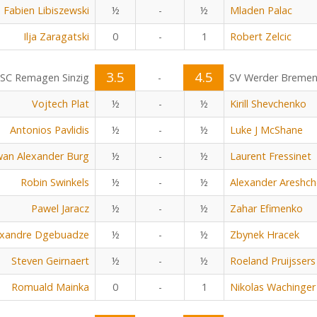
Fabien Libiszewski
½
-
½
Mladen Palac
Ilja Zaragatski
0
-
1
Robert Zelcic
3.5
4.5
SC Remagen Sinzig
-
SV Werder Breme
Vojtech Plat
½
-
½
Kirill Shevchenko
Antonios Pavlidis
½
-
½
Luke J McShane
an Alexander Burg
½
-
½
Laurent Fressinet
Robin Swinkels
½
-
½
Alexander Areshc
Pawel Jaracz
½
-
½
Zahar Efimenko
exandre Dgebuadze
½
-
½
Zbynek Hracek
Steven Geirnaert
½
-
½
Roeland Pruijssers
Romuald Mainka
0
-
1
Nikolas Wachinger