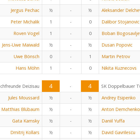
Jergus Pechac
½
-
½
Aleksander Delche
Peter Michalik
1
-
0
Dalibor Stojanovic
Roven Vogel
1
-
0
Boban Bogosavlje
Jens-Uwe Maiwald
½
-
½
Dusan Popovic
Uwe Bönsch
0
-
1
Martin Petrov
Hans Möhn
1
-
0
Nikita Kuznecovs
4
4
chfreunde Deizisau
-
SK Doppelbauer Tu
Jules Moussard
½
-
½
Andrey Esipenko
Matthias Blübaum
½
-
½
Anton Demchenko
Gata Kamsky
½
-
½
Daniil Yuffa
Dmitrij Kollars
½
-
½
David Gavrilescu