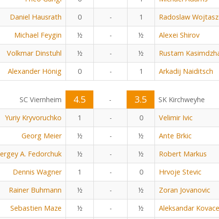
Daniel Hausrath
0
-
1
Radoslaw Wojtasz
Michael Feygin
½
-
½
Alexei Shirov
Volkmar Dinstuhl
½
-
½
Rustam Kasimdzh
Alexander Hönig
0
-
1
Arkadij Naiditsch
4.5
3.5
SC Viernheim
-
SK Kirchweyhe
Yuriy Kryvoruchko
1
-
0
Velimir Ivic
Georg Meier
½
-
½
Ante Brkic
ergey A. Fedorchuk
½
-
½
Robert Markus
Dennis Wagner
1
-
0
Hrvoje Stevic
Rainer Buhmann
½
-
½
Zoran Jovanovic
Sebastien Maze
½
-
½
Aleksandar Kovace