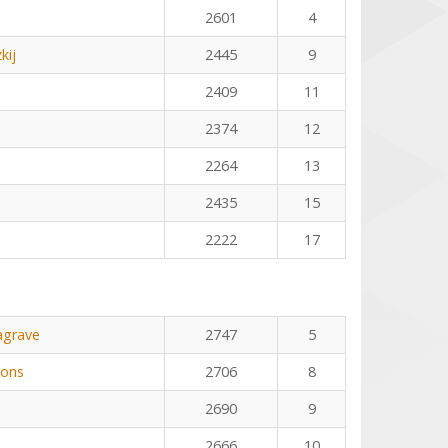
2601
4
kij
2445
9
2409
11
2374
12
2264
13
2435
15
2222
17
agrave
2747
5
Pons
2706
8
2690
9
2666
10