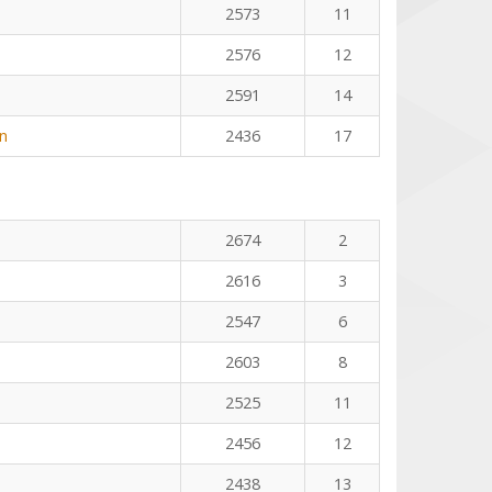
2573
11
2576
12
2591
14
n
2436
17
2674
2
2616
3
2547
6
2603
8
2525
11
2456
12
2438
13