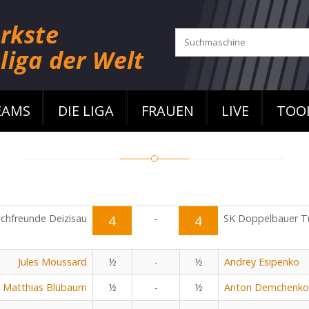
EAMS
DIE LIGA
FRAUEN
LIVE
TOO
chfreunde Deizisau
4
-
4
SK Doppelbauer Tu
Jules Moussard
½
-
½
Andrey Esipenko
Matthias Blübaum
½
-
½
Anton Demchenko