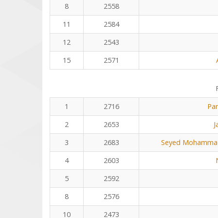
8
2558
11
2584
12
2543
15
2571
1
2716
Pa
2
2653
J
3
2683
Seyed Mohammad
4
2603
5
2592
8
2576
10
2473