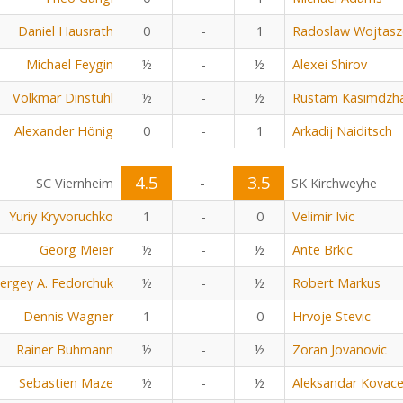
Daniel Hausrath
0
-
1
Radoslaw Wojtasz
Michael Feygin
½
-
½
Alexei Shirov
Volkmar Dinstuhl
½
-
½
Rustam Kasimdzh
Alexander Hönig
0
-
1
Arkadij Naiditsch
4.5
3.5
SC Viernheim
-
SK Kirchweyhe
Yuriy Kryvoruchko
1
-
0
Velimir Ivic
Georg Meier
½
-
½
Ante Brkic
ergey A. Fedorchuk
½
-
½
Robert Markus
Dennis Wagner
1
-
0
Hrvoje Stevic
Rainer Buhmann
½
-
½
Zoran Jovanovic
Sebastien Maze
½
-
½
Aleksandar Kovace