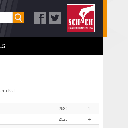
LS
rm Kiel
2682
1
2623
4