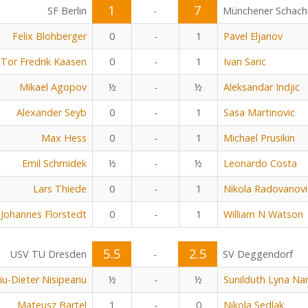
1
7
SF Berlin
-
Münchener Schach
Felix Blohberger
0
-
1
Pavel Eljanov
Tor Fredrik Kaasen
0
-
1
Ivan Saric
Mikael Agopov
½
-
½
Aleksandar Indjic
Alexander Seyb
0
-
1
Sasa Martinovic
Max Hess
0
-
1
Michael Prusikin
Emil Schmidek
½
-
½
Leonardo Costa
Lars Thiede
0
-
1
Nikola Radovanovi
Johannes Florstedt
0
-
1
William N Watson
5.5
2.5
USV TU Dresden
-
SV Deggendorf
viu-Dieter Nisipeanu
½
-
½
Sunilduth Lyna Na
Mateusz Bartel
1
-
0
Nikola Sedlak