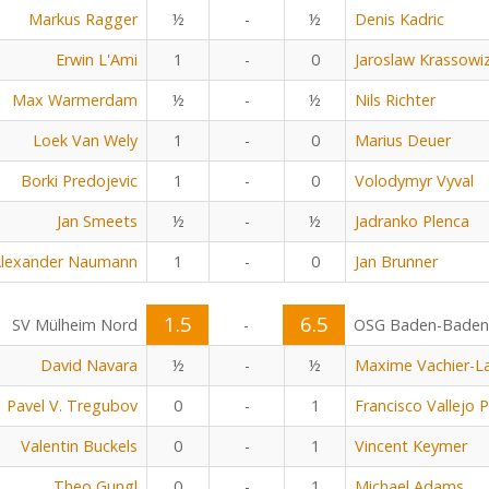
Markus Ragger
½
-
½
Denis Kadric
Erwin L'Ami
1
-
0
Jaroslaw Krassowiz
Max Warmerdam
½
-
½
Nils Richter
Loek Van Wely
1
-
0
Marius Deuer
Borki Predojevic
1
-
0
Volodymyr Vyval
Jan Smeets
½
-
½
Jadranko Plenca
lexander Naumann
1
-
0
Jan Brunner
1.5
6.5
SV Mülheim Nord
-
OSG Baden-Baden
David Navara
½
-
½
Maxime Vachier-L
Pavel V. Tregubov
0
-
1
Francisco Vallejo 
Valentin Buckels
0
-
1
Vincent Keymer
Theo Gungl
0
-
1
Michael Adams