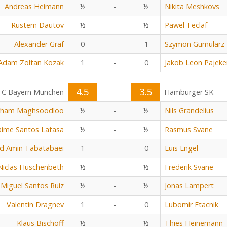
Andreas Heimann
½
-
½
Nikita Meshkovs
Rustem Dautov
½
-
½
Pawel Teclaf
Alexander Graf
0
-
1
Szymon Gumularz
Adam Zoltan Kozak
1
-
0
Jakob Leon Pajeke
4.5
3.5
FC Bayern München
-
Hamburger SK
rham Maghsoodloo
½
-
½
Nils Grandelius
aime Santos Latasa
½
-
½
Rasmus Svane
 Amin Tabatabaei
1
-
0
Luis Engel
Niclas Huschenbeth
½
-
½
Frederik Svane
Miguel Santos Ruiz
½
-
½
Jonas Lampert
Valentin Dragnev
1
-
0
Lubomir Ftacnik
Klaus Bischoff
½
-
½
Thies Heinemann