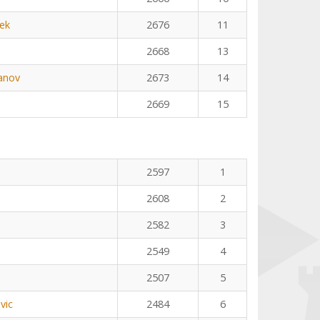
ek
2676
11
2668
13
anov
2673
14
2669
15
2597
1
2608
2
2582
3
2549
4
2507
5
vic
2484
6