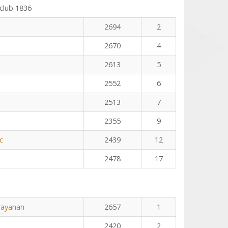
club 1836
2694
2
2670
4
2613
5
2552
6
2513
7
2355
9
c
2439
12
2478
17
rayanan
2657
1
2420
2