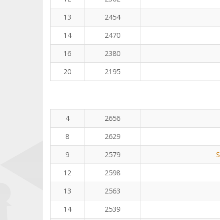
13
2454
14
2470
16
2380
20
2195
4
2656
8
2629
9
2579
S
12
2598
13
2563
14
2539