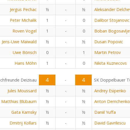
Jergus Pechac
½
-
½
Aleksander Delche
Peter Michalik
1
-
0
Dalibor Stojanovic
Roven Vogel
1
-
0
Boban Bogosavlje
Jens-Uwe Maiwald
½
-
½
Dusan Popovic
Uwe Bönsch
0
-
1
Martin Petrov
Hans Möhn
1
-
0
Nikita Kuznecovs
4
4
chfreunde Deizisau
-
SK Doppelbauer Tu
Jules Moussard
½
-
½
Andrey Esipenko
Matthias Blübaum
½
-
½
Anton Demchenko
Gata Kamsky
½
-
½
Daniil Yuffa
Dmitrij Kollars
½
-
½
David Gavrilescu