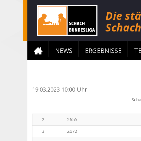
NEWS
ERGEBNISSE
T
19.03.2023 10:00 Uhr
Scha
2
2655
3
2672