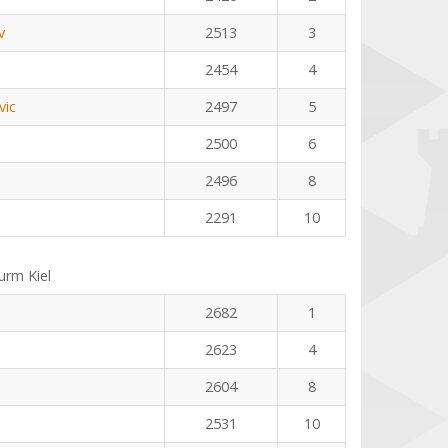
v
2513
3
2454
4
vic
2497
5
2500
6
2496
8
2291
10
rm Kiel
2682
1
2623
4
2604
8
2531
10