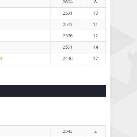
2604
8
2531
10
2573
11
2576
12
2591
14
n
2436
17
2543
2