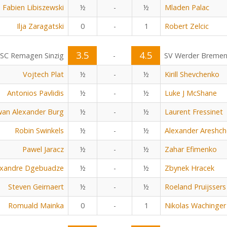
Fabien Libiszewski
½
-
½
Mladen Palac
Ilja Zaragatski
0
-
1
Robert Zelcic
3.5
4.5
SC Remagen Sinzig
-
SV Werder Breme
Vojtech Plat
½
-
½
Kirill Shevchenko
Antonios Pavlidis
½
-
½
Luke J McShane
an Alexander Burg
½
-
½
Laurent Fressinet
Robin Swinkels
½
-
½
Alexander Areshc
Pawel Jaracz
½
-
½
Zahar Efimenko
exandre Dgebuadze
½
-
½
Zbynek Hracek
Steven Geirnaert
½
-
½
Roeland Pruijssers
Romuald Mainka
0
-
1
Nikolas Wachinger