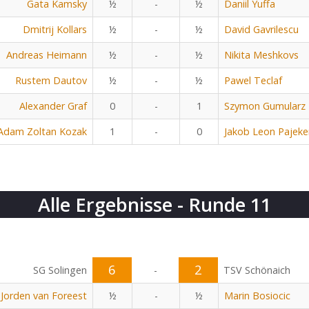
Gata Kamsky
½
-
½
Daniil Yuffa
Dmitrij Kollars
½
-
½
David Gavrilescu
Andreas Heimann
½
-
½
Nikita Meshkovs
Rustem Dautov
½
-
½
Pawel Teclaf
Alexander Graf
0
-
1
Szymon Gumularz
Adam Zoltan Kozak
1
-
0
Jakob Leon Pajeke
Alle Ergebnisse - Runde 11
6
2
SG Solingen
-
TSV Schönaich
Jorden van Foreest
½
-
½
Marin Bosiocic