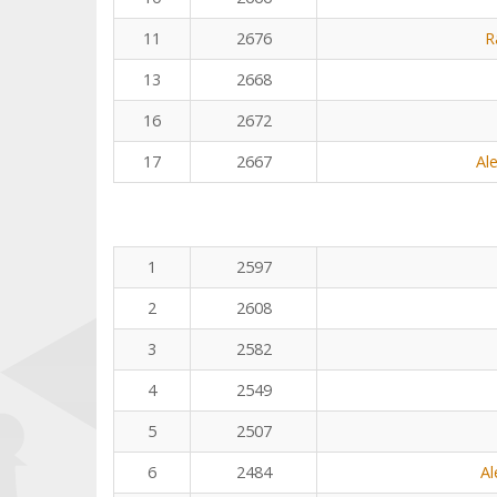
11
2676
R
13
2668
16
2672
17
2667
Al
1
2597
2
2608
3
2582
4
2549
5
2507
6
2484
Al