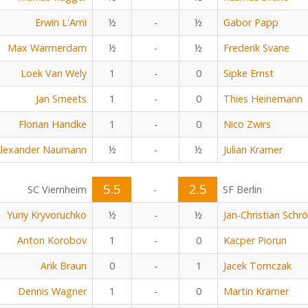
Erwin L'Ami
½
-
½
Gabor Papp
Max Warmerdam
½
-
½
Frederik Svane
Loek Van Wely
1
-
0
Sipke Ernst
Jan Smeets
1
-
0
Thies Heinemann
Florian Handke
1
-
0
Nico Zwirs
lexander Naumann
½
-
½
Julian Kramer
5.5
2.5
SC Viernheim
-
SF Berlin
Yuriy Kryvoruchko
½
-
½
Jan-Christian Schr
Anton Korobov
1
-
0
Kacper Piorun
Arik Braun
0
-
1
Jacek Tomczak
Dennis Wagner
1
-
0
Martin Krämer