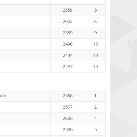
2558
5
2603
8
2539
9
2438
13
2444
14
2487
15
öder
2536
1
2597
2
2606
4
2580
5