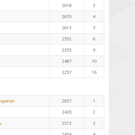
2618
3
2670
4
2613
5
2552
6
2355
9
2487
10
2257
16
rayanan
2657
1
2420
2
v
2513
3
2454
4