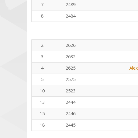
7
2489
8
2484
2
2626
3
2632
4
2625
Ale
5
2575
10
2523
13
2444
15
2446
18
2445