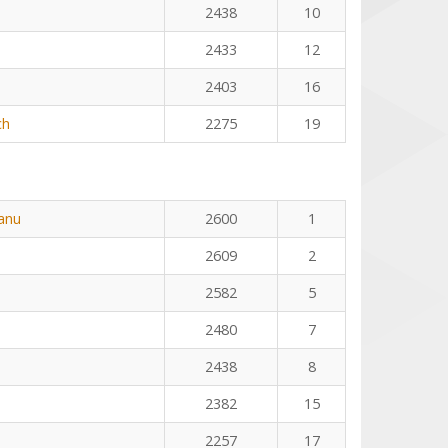
2438
10
2433
12
2403
16
ch
2275
19
eanu
2600
1
2609
2
2582
5
2480
7
2438
8
2382
15
2257
17