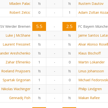
Mladen Palac
½
-
½
Rustem Dautov
Robert Zelcic
0
-
1
Adam Zoltan Koza
5.5
2.5
SV Werder Bremen
-
FC Bayern Münche
Luke J McShane
½
-
½
Jaime Santos Lata
Laurent Fressinet
½
-
½
Alvar Alonso Rosel
xander Areshchenko
½
-
½
Klaus Bischoff
Zahar Efimenko
1
-
0
Martin Lokander
Roeland Pruijssers
½
-
½
Linus Johansson
Spartak Grigorian
1
-
0
Michael Fedorovsk
Nikolas Wachinger
+
-
-
Philip Lindgren
Gennadij Fish
½
-
½
Makan Rafiee