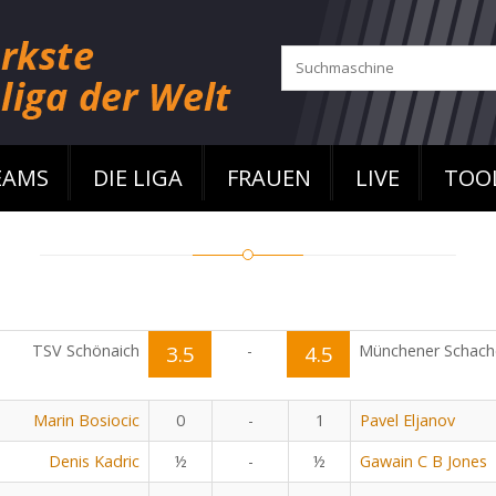
EAMS
DIE LIGA
FRAUEN
LIVE
TOO
TSV Schönaich
3.5
-
4.5
Münchener Schach
Marin Bosiocic
0
-
1
Pavel Eljanov
Denis Kadric
½
-
½
Gawain C B Jones