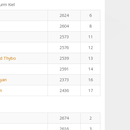
rm Kiel
2624
6
2604
8
2573
11
2576
12
rd Thybo
2539
13
2591
14
hyan
2373
16
n
2436
17
2674
2
2616
3