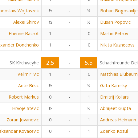
adoslaw Wojtaszek
½
-
½
Boban Bogosavlje
Alexei Shirov
½
-
½
Dusan Popovic
Etienne Bacrot
1
-
0
Martin Petrov
exander Donchenko
1
-
0
Nikita Kuznecovs
2.5
5.5
SK Kirchweyhe
-
Schachfreunde Dei
Velimir Ivic
1
-
0
Matthias Blübaum
Ante Brkic
½
-
½
Gata Kamsky
Robert Markus
0
-
1
Dmitrij Kollars
Hrvoje Stevic
½
-
½
Abhijeet Gupta
Zoran Jovanovic
0
-
1
Andreas Heimann
eksandar Kovacevic
0
-
1
Zdenko Kozul