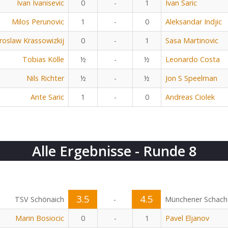
Ivan Ivanisevic
0
-
1
Ivan Saric
Milos Perunovic
1
-
0
Aleksandar Indjic
aroslaw Krassowizkij
0
-
1
Sasa Martinovic
Tobias Kölle
½
-
½
Leonardo Costa
Nils Richter
½
-
½
Jon S Speelman
Ante Saric
1
-
0
Andreas Ciolek
Alle Ergebnisse - Runde 8
3.5
4.5
TSV Schönaich
-
Münchener Schach
Marin Bosiocic
0
-
1
Pavel Eljanov