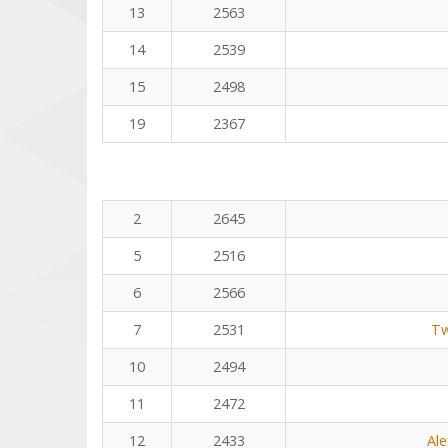
13
2563
14
2539
15
2498
19
2367
2
2645
5
2516
6
2566
7
2531
Tw
10
2494
11
2472
12
2433
Al