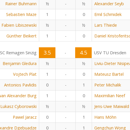
Rainer Buhmann
½
-
½
Alexander Seyb
Sebastien Maze
1
-
0
Emil Schmidek
Fabien Libiszewski
½
-
½
Lars Thiede
Günther Beikert
1
-
0
Daniel Kristoferits
3.5
4.5
SC Remagen Sinzig
-
USV TU Dresden
Benjamin Gledura
½
-
½
Liviu-Dieter Nisip
Vojtech Plat
1
-
0
Mateusz Bartel
Antonios Pavlidis
0
-
1
Peter Michalik
an Alexander Burg
1
-
0
Maximilian Neef
Lukasz Cyborowski
½
-
½
Jens-Uwe Maiwald
Pawel Jaracz
0
-
1
Hans Möhn
exandre Dgebuadze
0
-
1
Gengchun Wong