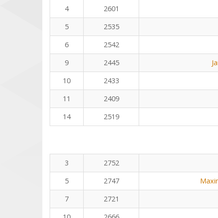
4
2601
5
2535
6
2542
9
2445
J
10
2433
11
2409
14
2519
3
2752
5
2747
Maxi
7
2721
10
2666