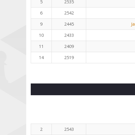
5
2535
6
2542
9
2445
J
10
2433
11
2409
14
2519
2
2543