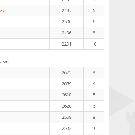
vic
2497
5
2500
6
2496
8
2291
10
zisau
2672
3
2659
4
2618
5
2628
6
2558
8
2532
10