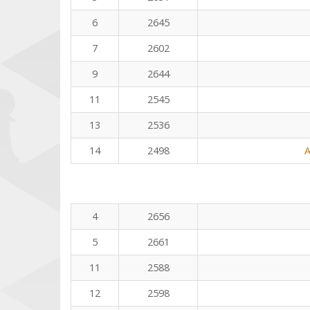
6
2645
7
2602
9
2644
11
2545
13
2536
14
2498
A
4
2656
5
2661
11
2588
12
2598