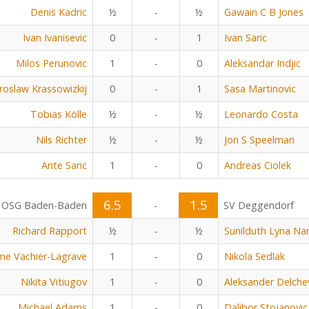
Denis Kadric
½
-
½
Gawain C B Jones
Ivan Ivanisevic
0
-
1
Ivan Saric
Milos Perunovic
1
-
0
Aleksandar Indjic
aroslaw Krassowizkij
0
-
1
Sasa Martinovic
Tobias Kölle
½
-
½
Leonardo Costa
Nils Richter
½
-
½
Jon S Speelman
Ante Saric
1
-
0
Andreas Ciolek
6.5
1.5
OSG Baden-Baden
-
SV Deggendorf
Richard Rapport
½
-
½
Sunilduth Lyna Na
me Vachier-Lagrave
1
-
0
Nikola Sedlak
Nikita Vitiugov
1
-
0
Aleksander Delche
Michael Adams
1
-
0
Dalibor Stojanovic