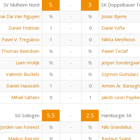
5
3
SV Mülheim Nord
-
SK Doppelbauer Tu
hai Dai Van Nguyen
½
-
½
Jonas Bjerre
Daniel Fridman
1
-
0
Daniil Yuffa
Pavel V. Tregubov
1
-
0
Nikita Meshkovs
Thomas Beerdsen
½
-
½
Pawel Teclaf
Liam Vrolijk
½
-
½
Jesper Sondergaa
Valentin Buckels
½
-
½
Szymon Gumularz
Daniel Hausrath
1
-
0
Armen Ar. Barseg
Mihail Saltaev
0
-
1
Jakob Leon Pajeke
5.5
2.5
SG Solingen
-
Hamburger SK
Jorden van Foreest
½
-
½
Nils Grandelius
Markus Ragger
½
-
½
Rasmus Svane