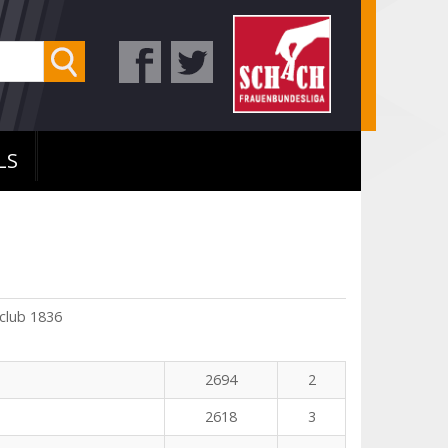
LS
club 1836
2694
2
2618
3