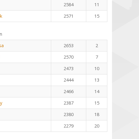
2584
11
k
2571
15
n
sa
2653
2
l
2570
7
2473
10
2444
13
2466
14
y
2387
15
2380
18
2279
20