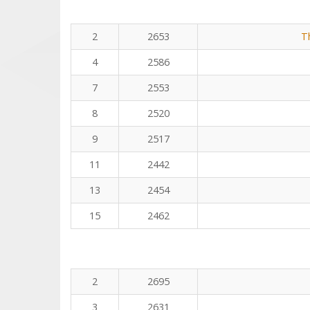
2
2653
T
4
2586
7
2553
8
2520
9
2517
11
2442
13
2454
15
2462
2
2695
3
2631