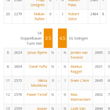
Lindgren
Palac
20
2279
Makan
0
-
1
Robert
2484
8
Rafiee
Zelcic
SK
3.5
4.5
Doppelbauer
-
SG Solingen
Turm Kiel
6
2624
Jonas Bjerre
½
-
½
Jorden van
2695
2
Foreest
8
2604
Daniil Yuffa
½
-
½
Markus
2631
3
Ragger
11
2573
Nikita
0
-
1
Erwin L'Ami
2645
6
Meshkovs
12
2576
Pawel Teclaf
½
-
½
Max
2602
7
Warmerdam
13
2539
Jesper
½
-
½
Loek Van
2644
9