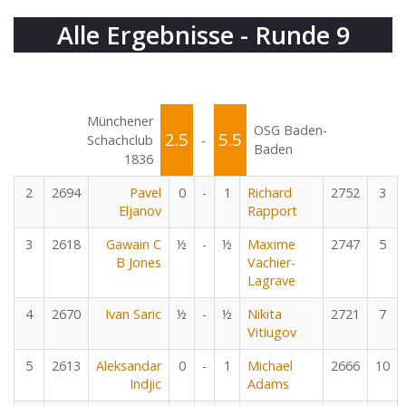
Alle Ergebnisse - Runde 9
Münchener
OSG Baden-
2.5
5.5
Schachclub
-
Baden
1836
2
2694
Pavel
0
-
1
Richard
2752
3
Eljanov
Rapport
3
2618
Gawain C
½
-
½
Maxime
2747
5
B Jones
Vachier-
Lagrave
4
2670
Ivan Saric
½
-
½
Nikita
2721
7
Vitiugov
5
2613
Aleksandar
0
-
1
Michael
2666
10
Indjic
Adams