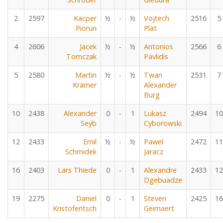
2
2597
Kacper
½
-
½
Vojtech
2516
5
Piorun
Plat
4
2606
Jacek
½
-
½
Antonios
2566
6
Tomczak
Pavlidis
5
2580
Martin
½
-
½
Twan
2531
7
Krämer
Alexander
Burg
10
2438
Alexander
0
-
1
Lukasz
2494
10
Seyb
Cyborowski
12
2433
Emil
½
-
½
Pawel
2472
11
Schmidek
Jaracz
16
2403
Lars Thiede
0
-
1
Alexandre
2433
12
Dgebuadze
19
2275
Daniel
0
-
1
Steven
2425
16
Kristoferitsch
Geirnaert