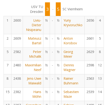
USV TU
3
5
-
SC Viernheim
Dresden
1
2600
Liviu-
½
-
½
Yuriy
2656
4
Dieter
Kryvoruchko
Nisipeanu
2
2609
Mateusz
½
-
½
Anton
2661
5
Bartel
Korobov
5
2582
Peter
½
-
½
Georg
2629
8
Michalik
Meier
7
2480
Maximilian
½
-
½
Dennis
2598
12
Neef
Wagner
8
2438
Jens-Uwe
½
-
½
Rainer
2563
13
Maiwald
Buhmann
15
2382
Hans
½
-
½
Sebastien
2539
14
Möhn
Maze