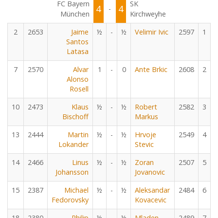
FC Bayern
SK
4
4
-
München
Kirchweyhe
2
2653
Jaime
½
-
½
Velimir Ivic
2597
1
Santos
Latasa
7
2570
Alvar
1
-
0
Ante Brkic
2608
2
Alonso
Rosell
10
2473
Klaus
½
-
½
Robert
2582
3
Bischoff
Markus
13
2444
Martin
½
-
½
Hrvoje
2549
4
Lokander
Stevic
14
2466
Linus
½
-
½
Zoran
2507
5
Johansson
Jovanovic
15
2387
Michael
½
-
½
Aleksandar
2484
6
Fedorovsky
Kovacevic
18
2380
Philip
½
-
½
Mladen
2489
7