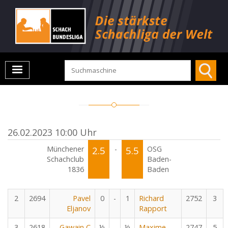
26.02.2023 10:00 Uhr
Münchener
2.5
-
5.5
OSG
Schachclub
Baden-
1836
Baden
2
2694
Pavel
0
-
1
Richard
2752
3
Eljanov
Rapport
3
2618
Gawain C
½
-
½
Maxime
2747
5