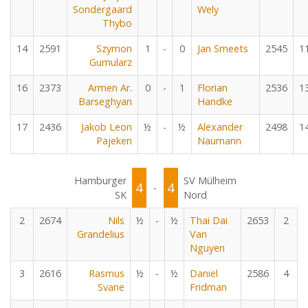
Sondergaard
Wely
Thybo
14
2591
Szymon
1
-
0
Jan Smeets
2545
1
Gumularz
16
2373
Armen Ar.
0
-
1
Florian
2536
1
Barseghyan
Handke
17
2436
Jakob Leon
½
-
½
Alexander
2498
1
Pajeken
Naumann
Hamburger
SV Mülheim
4
4
-
SK
Nord
2
2674
Nils
½
-
½
Thai Dai
2653
2
Grandelius
Van
Nguyen
3
2616
Rasmus
½
-
½
Daniel
2586
4
Svane
Fridman