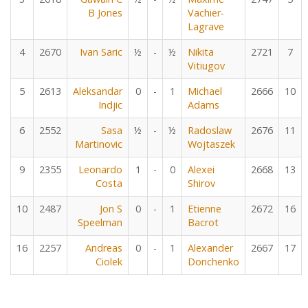
B Jones
Vachier-
Lagrave
4
2670
Ivan Saric
½
-
½
Nikita
2721
7
Vitiugov
5
2613
Aleksandar
0
-
1
Michael
2666
10
Indjic
Adams
6
2552
Sasa
½
-
½
Radoslaw
2676
11
Martinovic
Wojtaszek
9
2355
Leonardo
1
-
0
Alexei
2668
13
Costa
Shirov
10
2487
Jon S
0
-
1
Etienne
2672
16
Speelman
Bacrot
16
2257
Andreas
0
-
1
Alexander
2667
17
Ciolek
Donchenko