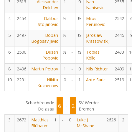
3
2513
Aleksander
1
-
0
Ivan
2535
Delchev
Ivanisevic
4
2454
Dalibor
½
-
½
Milos
2542
Stojanovic
Perunovic
5
2497
Boban
½
-
½
Jaroslaw
2445
Bogosavljevic
Krassowizkij
6
2500
Dusan
½
-
½
Tobias
2433
1
Popovic
Kölle
8
2496
Martin Petrov
1
-
0
Nils Richter
2409
1
10
2291
Nikita
0
-
1
Ante Saric
2519
1
Kuznecovs
Schachfreunde
SV Werder
6
2
-
Deizisau
Bremen
3
2672
Matthias
1
-
0
Luke J
2626
2
Blübaum
McShane