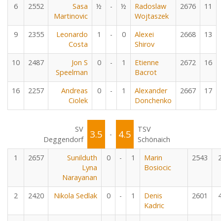
6
2552
Sasa
½
-
½
Radoslaw
2676
11
Martinovic
Wojtaszek
9
2355
Leonardo
1
-
0
Alexei
2668
13
Costa
Shirov
10
2487
Jon S
0
-
1
Etienne
2672
16
Speelman
Bacrot
16
2257
Andreas
0
-
1
Alexander
2667
17
Ciolek
Donchenko
SV
TSV
3.5
4.5
-
Deggendorf
Schönaich
1
2657
Sunilduth
0
-
1
Marin
2543
Lyna
Bosiocic
Narayanan
2
2420
Nikola Sedlak
0
-
1
Denis
2601
Kadric