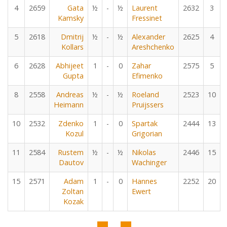
4
2659
Gata
½
-
½
Laurent
2632
3
Kamsky
Fressinet
5
2618
Dmitrij
½
-
½
Alexander
2625
4
Kollars
Areshchenko
6
2628
Abhijeet
1
-
0
Zahar
2575
5
Gupta
Efimenko
8
2558
Andreas
½
-
½
Roeland
2523
10
Heimann
Pruijssers
10
2532
Zdenko
1
-
0
Spartak
2444
13
Kozul
Grigorian
11
2584
Rustem
½
-
½
Nikolas
2446
15
Dautov
Wachinger
15
2571
Adam
1
-
0
Hannes
2252
20
Zoltan
Ewert
Kozak