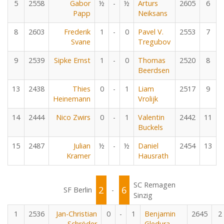
5
2558
Gabor
½
-
½
Arturs
2605
6
Papp
Neiksans
8
2603
Frederik
1
-
0
Pavel V.
2553
7
Svane
Tregubov
9
2539
Sipke Ernst
1
-
0
Thomas
2520
8
Beerdsen
13
2438
Thies
0
-
1
Liam
2517
9
Heinemann
Vrolijk
14
2444
Nico Zwirs
0
-
1
Valentin
2442
11
Buckels
15
2487
Julian
½
-
½
Daniel
2454
13
Kramer
Hausrath
SC Remagen
2
6
SF Berlin
-
Sinzig
1
2536
Jan-Christian
0
-
1
Benjamin
2645
2
Schröder
Gledura