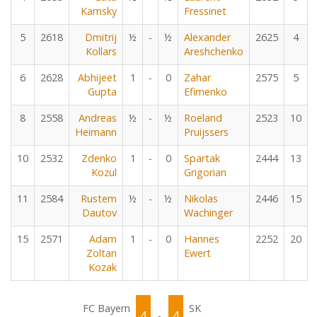
Kamsky
Fressinet
5
2618
Dmitrij
½
-
½
Alexander
2625
4
Kollars
Areshchenko
6
2628
Abhijeet
1
-
0
Zahar
2575
5
Gupta
Efimenko
8
2558
Andreas
½
-
½
Roeland
2523
10
Heimann
Pruijssers
10
2532
Zdenko
1
-
0
Spartak
2444
13
Kozul
Grigorian
11
2584
Rustem
½
-
½
Nikolas
2446
15
Dautov
Wachinger
15
2571
Adam
1
-
0
Hannes
2252
20
Zoltan
Ewert
Kozak
FC Bayern
SK
4
4
-