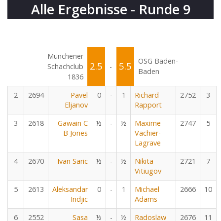
Alle Ergebnisse - Runde 9
Münchener
OSG Baden-
2.5
5.5
Schachclub
-
Baden
1836
2
2694
Pavel
0
-
1
Richard
2752
3
Eljanov
Rapport
3
2618
Gawain C
½
-
½
Maxime
2747
5
B Jones
Vachier-
Lagrave
4
2670
Ivan Saric
½
-
½
Nikita
2721
7
Vitiugov
5
2613
Aleksandar
0
-
1
Michael
2666
10
Indjic
Adams
6
2552
Sasa
½
-
½
Radoslaw
2676
11