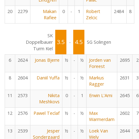
20
2279
Makan
0
-
1
Robert
2484
8
Rafiee
Zelcic
SK
3.5
4.5
Doppelbauer
-
SG Solingen
Turm Kiel
6
2624
Jonas Bjerre
½
-
½
Jorden van
2695
2
Foreest
8
2604
Daniil Yuffa
½
-
½
Markus
2631
3
Ragger
11
2573
Nikita
0
-
1
Erwin L'Ami
2645
6
Meshkovs
12
2576
Pawel Teclaf
½
-
½
Max
2602
7
Warmerdam
13
2539
Jesper
½
-
½
Loek Van
2644
9
Sondergaard
Wely