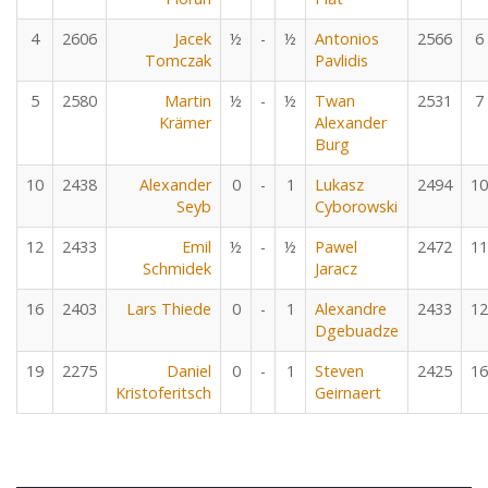
4
2606
Jacek
½
-
½
Antonios
2566
6
Tomczak
Pavlidis
5
2580
Martin
½
-
½
Twan
2531
7
Krämer
Alexander
Burg
10
2438
Alexander
0
-
1
Lukasz
2494
10
Seyb
Cyborowski
12
2433
Emil
½
-
½
Pawel
2472
11
Schmidek
Jaracz
16
2403
Lars Thiede
0
-
1
Alexandre
2433
12
Dgebuadze
19
2275
Daniel
0
-
1
Steven
2425
16
Kristoferitsch
Geirnaert