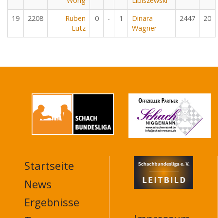
Wong
Libiszewski
19
2208
Ruben
0
-
1
Dinara
2447
20
Lutz
Wagner
Startseite
MAIN
NAVIGATION
News
FOOTER
Ergebnisse