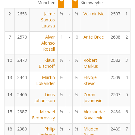
München
Kirchweyhe
2
2653
Jaime
½
-
½
Velimir Ivic
2597
1
Santos
Latasa
7
2570
Alvar
1
-
0
Ante Brkic
2608
2
Alonso
Rosell
10
2473
Klaus
½
-
½
Robert
2582
3
Bischoff
Markus
13
2444
Martin
½
-
½
Hrvoje
2549
4
Lokander
Stevic
14
2466
Linus
½
-
½
Zoran
2507
5
Johansson
Jovanovic
15
2387
Michael
½
-
½
Aleksandar
2484
6
Fedorovsky
Kovacevic
18
2380
Philip
½
-
½
Mladen
2489
7
Lindgren
Palac