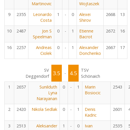
Martinovic
Wojtaszek
9
2355
Leonardo
1
-
0
Alexei
2668
13
Costa
Shirov
10
2487
Jon S
0
-
1
Etienne
2672
16
Speelman
Bacrot
16
2257
Andreas
0
-
1
Alexander
2667
17
Ciolek
Donchenko
SV
TSV
3.5
4.5
-
Deggendorf
Schönaich
1
2657
Sunilduth
0
-
1
Marin
2543
Lyna
Bosiocic
Narayanan
2
2420
Nikola Sedlak
0
-
1
Denis
2601
Kadric
3
2513
Aleksander
1
-
0
Ivan
2535