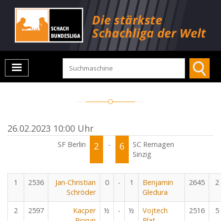
26.02.2023 10:00 Uhr
SF Berlin
2
-
6
SC Remagen
Sinzig
1
2536
Jan-Christian
0
-
1
Benjamin
2645
2
Schröder
Gledura
2
2597
Kacper
½
-
½
Vojtech
2516
5
Piorun
Plat