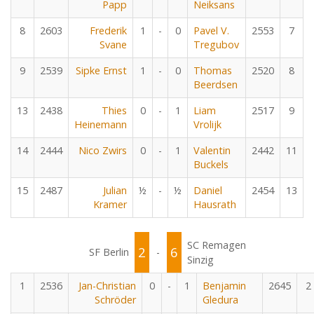
Papp
Neiksans
8
2603
Frederik
1
-
0
Pavel V.
2553
7
Svane
Tregubov
9
2539
Sipke Ernst
1
-
0
Thomas
2520
8
Beerdsen
13
2438
Thies
0
-
1
Liam
2517
9
Heinemann
Vrolijk
14
2444
Nico Zwirs
0
-
1
Valentin
2442
11
Buckels
15
2487
Julian
½
-
½
Daniel
2454
13
Kramer
Hausrath
SC Remagen
2
6
SF Berlin
-
Sinzig
1
2536
Jan-Christian
0
-
1
Benjamin
2645
2
Schröder
Gledura