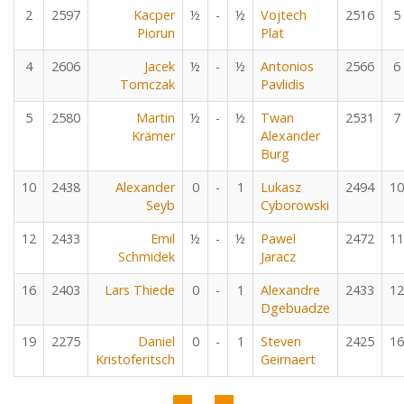
2
2597
Kacper
½
-
½
Vojtech
2516
5
Piorun
Plat
4
2606
Jacek
½
-
½
Antonios
2566
6
Tomczak
Pavlidis
5
2580
Martin
½
-
½
Twan
2531
7
Krämer
Alexander
Burg
10
2438
Alexander
0
-
1
Lukasz
2494
10
Seyb
Cyborowski
12
2433
Emil
½
-
½
Pawel
2472
11
Schmidek
Jaracz
16
2403
Lars Thiede
0
-
1
Alexandre
2433
12
Dgebuadze
19
2275
Daniel
0
-
1
Steven
2425
16
Kristoferitsch
Geirnaert