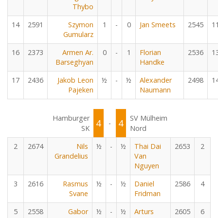
Thybo
14
2591
Szymon
1
-
0
Jan Smeets
2545
1
Gumularz
16
2373
Armen Ar.
0
-
1
Florian
2536
1
Barseghyan
Handke
17
2436
Jakob Leon
½
-
½
Alexander
2498
1
Pajeken
Naumann
Hamburger
SV Mülheim
4
4
-
SK
Nord
2
2674
Nils
½
-
½
Thai Dai
2653
2
Grandelius
Van
Nguyen
3
2616
Rasmus
½
-
½
Daniel
2586
4
Svane
Fridman
5
2558
Gabor
½
-
½
Arturs
2605
6