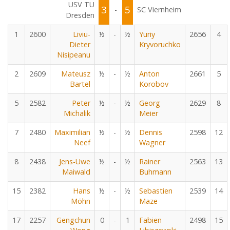
USV TU
3
5
-
SC Viernheim
Dresden
1
2600
Liviu-
½
-
½
Yuriy
2656
4
Dieter
Kryvoruchko
Nisipeanu
2
2609
Mateusz
½
-
½
Anton
2661
5
Bartel
Korobov
5
2582
Peter
½
-
½
Georg
2629
8
Michalik
Meier
7
2480
Maximilian
½
-
½
Dennis
2598
12
Neef
Wagner
8
2438
Jens-Uwe
½
-
½
Rainer
2563
13
Maiwald
Buhmann
15
2382
Hans
½
-
½
Sebastien
2539
14
Möhn
Maze
17
2257
Gengchun
0
-
1
Fabien
2498
15