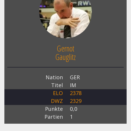
Gernot
Gauglitz
Nation
GER
Titel
IM
ELO
2378
DWZ
2329
Punkte
0,0
Partien
1