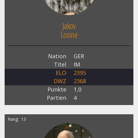
Jakov
Loxine
Nation
GER
Titel
IM
ELO
2395
DWZ
2368
Punkte
1,0
Partien
4
Rang
13