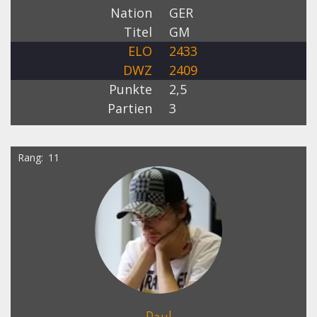
Nation
GER
Titel
GM
ELO
2433
DWZ
2409
Punkte
2,5
Partien
3
Rang
11