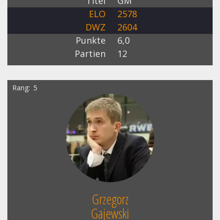
Titel
GM
ELO
2578
DWZ
2604
Punkte
6,0
Partien
12
Rang
5
Grzegorz
Gajewski