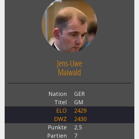
Jens-Uwe
Maiwald
Nation
GER
Titel
GM
ELO
2429
DWZ
2430
Punkte
2,5
Partien
7