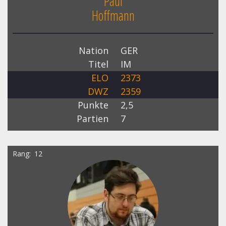
Paul
Hoffmann
Nation
GER
Titel
IM
ELO
2373
DWZ
2359
Punkte
2,5
Partien
7
Rang
12