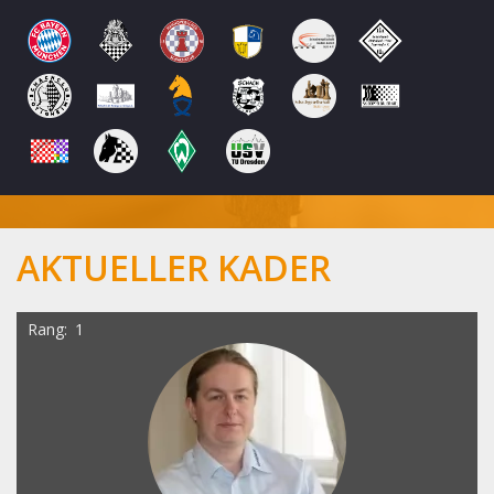
AKTUELLER KADER
Rang
1