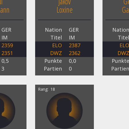
l
Jakov
Ge
mann
Loxine
Ga
GER
Nation
GER
Natio
IM
Titel
IM
Tite
2359
ELO
2387
EL
2351
DWZ
2362
DW
0,5
Punkte
0,0
Punkt
3
Partien
0
Partie
Rang
18