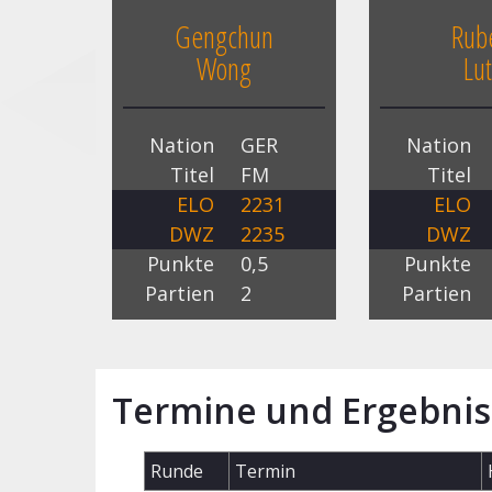
Gengchun
Rub
Wong
Lut
Nation
GER
Nation
Titel
FM
Titel
ELO
2231
ELO
DWZ
2235
DWZ
Punkte
0,5
Punkte
Partien
2
Partien
Termine und Ergebnis
Runde
Termin