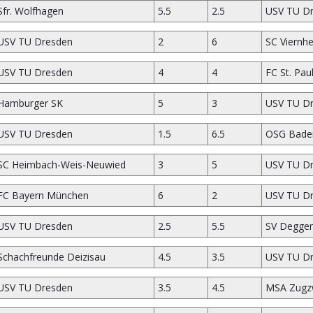
Sfr. Wolfhagen
5.5
2.5
USV TU D
USV TU Dresden
2
6
SC Viernh
USV TU Dresden
4
4
FC St. Paul
Hamburger SK
5
3
USV TU D
USV TU Dresden
1.5
6.5
OSG Bade
SC Heimbach-Weis-Neuwied
3
5
USV TU D
FC Bayern München
6
2
USV TU D
USV TU Dresden
2.5
5.5
SV Deggen
Schachfreunde Deizisau
4.5
3.5
USV TU D
USV TU Dresden
3.5
4.5
MSA Zugz