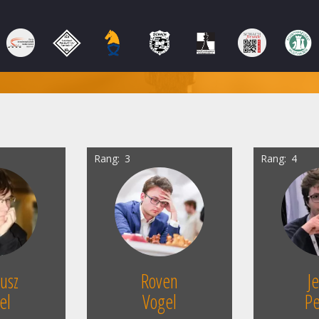
Rang
3
Rang
4
usz
Roven
J
el
Vogel
Pe