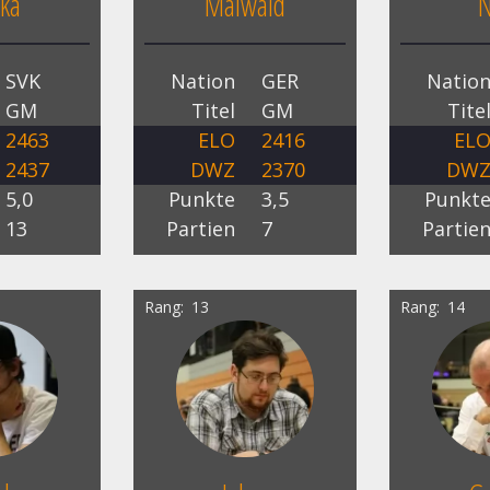
ka
Maiwald
N
SVK
Nation
GER
Natio
GM
Titel
GM
Tite
2463
ELO
2416
EL
2437
DWZ
2370
DW
5,0
Punkte
3,5
Punkt
13
Partien
7
Partie
Rang
13
Rang
14