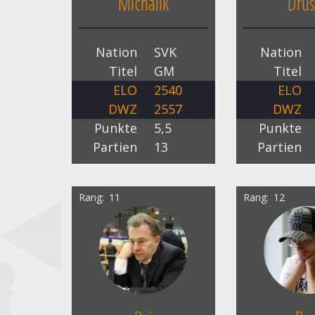
Michalik
Drus
Nation
SVK
Nation
Titel
GM
Titel
ELO
2540
ELO
DWZ
2557
DWZ
Punkte
5,5
Punkte
Partien
13
Partien
Rang
11
Rang
12