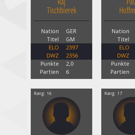
Raj
Pau
Tischbierek
Hoff
Nation
GER
Nation
Titel
GM
Titel
ELO
2397
ELO
DWZ
2356
DWZ
Punkte
2,0
Punkte
Partien
6
Partien
Rang
16
Rang
17