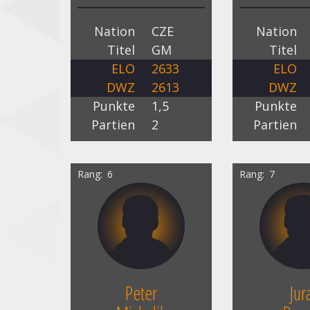
Nation
CZE
Nation
Titel
GM
Titel
ELO
2633
ELO
DWZ
2613
DWZ
Punkte
1,5
Punkte
Partien
2
Partien
Rang
6
Rang
7
Peter
Jur