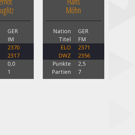
rnot
Hans
uglitz
Möhn
n
GER
Nation
GER
l
IM
Titel
FM
O
2370
ELO
2371
Z
2317
DWZ
2356
e
0,0
Punkte
2,5
n
1
Partien
7