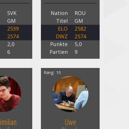
n
SVK
Nation
ROU
l
GM
Titel
GM
O
2539
ELO
2582
Z
2574
DWZ
2574
e
2,0
Punkte
5,0
n
6
Partien
9
Rang
10
imilian
Uwe