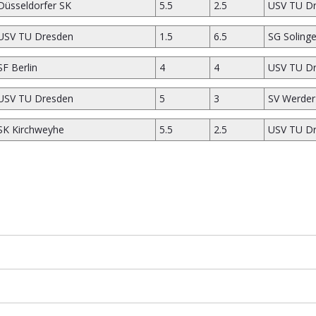
Düsseldorfer SK
5.5
2.5
USV TU D
USV TU Dresden
1.5
6.5
SG Soling
SF Berlin
4
4
USV TU D
USV TU Dresden
5
3
SV Werde
SK Kirchweyhe
5.5
2.5
USV TU D