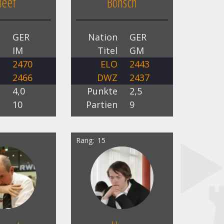
eef
Bönsch
n
GER
Nation
GER
l
IM
Titel
GM
O
2470
ELO
2443
Z
2466
DWZ
2437
e
4,0
Punkte
2,5
n
10
Partien
9
Rang
15