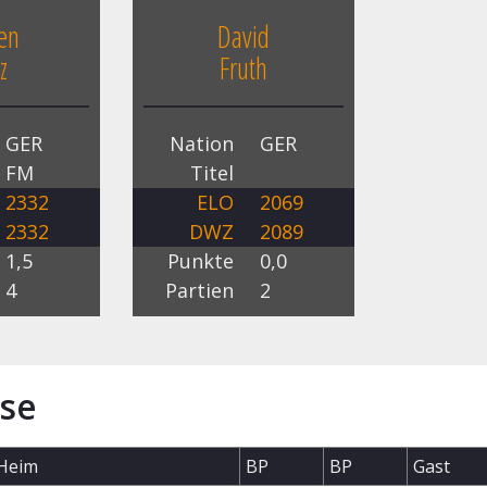
en
David
z
Fruth
GER
Nation
GER
FM
Titel
2332
ELO
2069
2332
DWZ
2089
1,5
Punkte
0,0
4
Partien
2
se
Heim
BP
BP
Gast