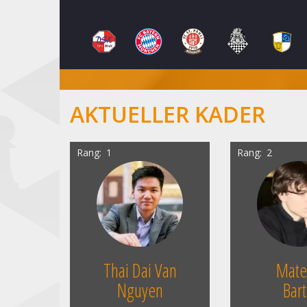
AKTUELLER KADER
Rang
1
Rang
2
Thai Dai Van
Mate
Nguyen
Bart