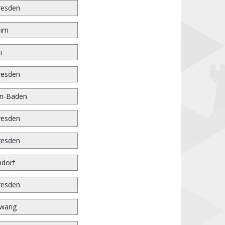
resden
eim
i
resden
n-Baden
resden
resden
dorf
resden
wang