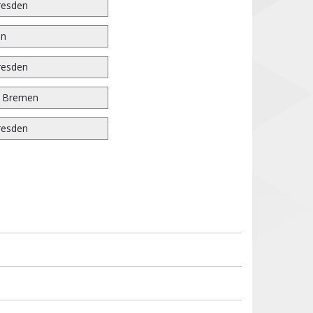
resden
en
resden
r Bremen
resden