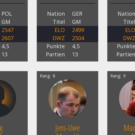
POL
Nation
GER
Natio
GM
Titel
GM
Tite
2547
ELO
2499
EL
2607
DWZ
2504
DW
4,5
Punkte
4,5
Punkt
13
Partien
13
Partie
Rang
8
Rang
9
aj
Jens-Uwe
Max