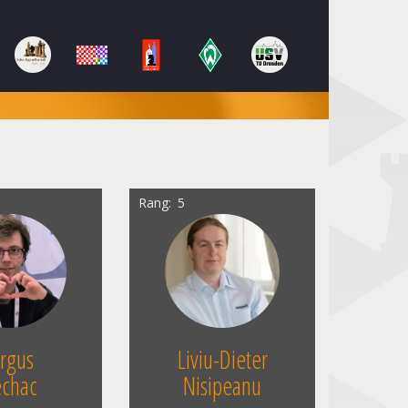
Rang
5
ergus
Liviu-Dieter
chac
Nisipeanu