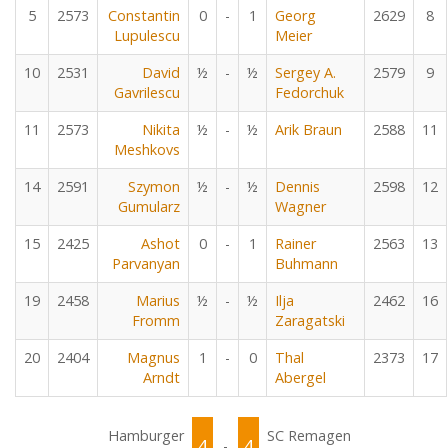
5
2573
Constantin
0
-
1
Georg
2629
8
Lupulescu
Meier
10
2531
David
½
-
½
Sergey A.
2579
9
Gavrilescu
Fedorchuk
11
2573
Nikita
½
-
½
Arik Braun
2588
11
Meshkovs
14
2591
Szymon
½
-
½
Dennis
2598
12
Gumularz
Wagner
15
2425
Ashot
0
-
1
Rainer
2563
13
Parvanyan
Buhmann
19
2458
Marius
½
-
½
Ilja
2462
16
Fromm
Zaragatski
20
2404
Magnus
1
-
0
Thal
2373
17
Arndt
Abergel
Hamburger
SC Remagen
4
4
-