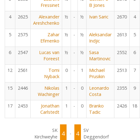
Fressinet
B Jones
4
2625
Alexander
½
-
½
Ivan Saric
2670
4
Areshchenko
5
2575
Zahar
½
-
½
Aleksandar
2613
5
Efimenko
Indjic
6
2547
Lucas van
½
-
½
Sasa
2552
6
Foreest
Martinovic
12
2561
Tomi
0
-
1
Michael
2513
7
Nyback
Prusikin
15
2446
Nikolas
1
-
0
Leonardo
2355
9
Wachinger
Costa
17
2453
Jonathan
1
-
0
Branko
2426
18
Carlstedt
Tadic
SK
SV
4
4
-
Kirchweyhe
Deggendorf