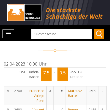
02.04.2023 10:00 Uhr
OSG Baden-
7.5
-
0.5
USV TU
Baden
Dresden
8
2706
Francisco
½
-
½
Mateusz
2609
2
Vallejo
Bartel
Pons
9
2690
Vincent
1
-
0
Roven
2458
6