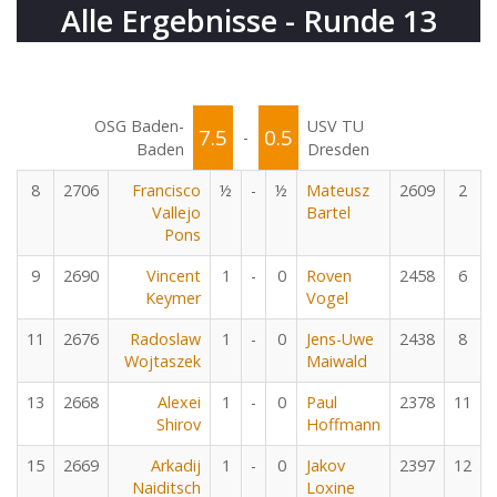
Alle Ergebnisse - Runde 13
OSG Baden-
USV TU
7.5
0.5
-
Baden
Dresden
8
2706
Francisco
½
-
½
Mateusz
2609
2
Vallejo
Bartel
Pons
9
2690
Vincent
1
-
0
Roven
2458
6
Keymer
Vogel
11
2676
Radoslaw
1
-
0
Jens-Uwe
2438
8
Wojtaszek
Maiwald
13
2668
Alexei
1
-
0
Paul
2378
11
Shirov
Hoffmann
15
2669
Arkadij
1
-
0
Jakov
2397
12
Naiditsch
Loxine