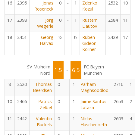
16
2395
Jonas
0
-
1
Zdenko
2532
10
Roseneck
Kozul
17
2398
Jörg
0
-
1
Rustem
2584
11
Wegerle
Dautov
18
2451
Georg
½
-
½
Ruben
2429
17
Halvax
Gideon
Köllner
SV Mülheim
FC Bayern
1.5
6.5
-
Nord
München
8
2520
Thomas
0
-
1
Parham
2716
1
Beerdsen
Maghsoodloo
10
2466
Patrick
0
-
1
Jaime Santos
2653
2
Zelbel
Latasa
11
2442
Valentin
0
-
1
Niclas
2603
4
Buckels
Huschenbeth