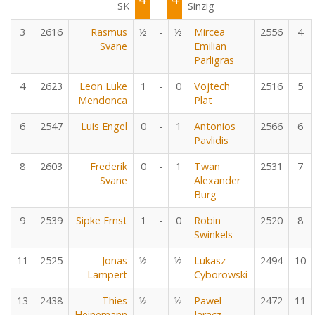
SK
Sinzig
3
2616
Rasmus
½
-
½
Mircea
2556
4
Svane
Emilian
Parligras
4
2623
Leon Luke
1
-
0
Vojtech
2516
5
Mendonca
Plat
6
2547
Luis Engel
0
-
1
Antonios
2566
6
Pavlidis
8
2603
Frederik
0
-
1
Twan
2531
7
Svane
Alexander
Burg
9
2539
Sipke Ernst
1
-
0
Robin
2520
8
Swinkels
11
2525
Jonas
½
-
½
Lukasz
2494
10
Lampert
Cyborowski
13
2438
Thies
½
-
½
Pawel
2472
11
Heinemann
Jaracz