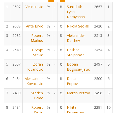
1
2597
Velimir Ivic
½
-
½
Sunilduth
2657
1
Lyna
Narayanan
2
2608
Ante Brkic
½
-
½
Nikola Sedlak
2420
2
3
2582
Robert
½
-
½
Aleksander
2513
3
Markus
Delchev
4
2549
Hrvoje
½
-
½
Dalibor
2454
4
Stevic
Stojanovic
5
2507
Zoran
½
-
½
Boban
2497
5
Jovanovic
Bogosavljevic
6
2484
Aleksandar
½
-
½
Dusan
2500
6
Kovacevic
Popovic
7
2489
Mladen
½
-
½
Martin Petrov
2496
8
Palac
8
2484
Robert
½
-
½
Nikita
2291
10
Zelcic
Kuznecovs