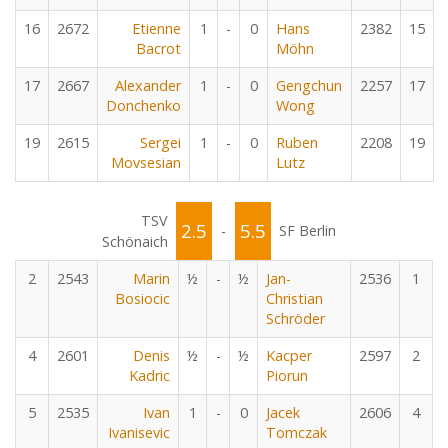
16
2672
Etienne
1
-
0
Hans
2382
15
Bacrot
Möhn
17
2667
Alexander
1
-
0
Gengchun
2257
17
Donchenko
Wong
19
2615
Sergei
1
-
0
Ruben
2208
19
Movsesian
Lutz
TSV
2.5
5.5
-
SF Berlin
Schönaich
2
2543
Marin
½
-
½
Jan-
2536
1
Bosiocic
Christian
Schröder
4
2601
Denis
½
-
½
Kacper
2597
2
Kadric
Piorun
5
2535
Ivan
1
-
0
Jacek
2606
4
Ivanisevic
Tomczak