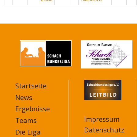
Startseite
MAIN
NAVIGATION
News
FOOTER
Ergebnisse
Impressum
Teams
Datenschutz
Die Liga