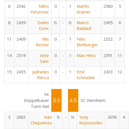
6
2542
Milos
0
-
1
Martin
2580
5
Perunovic
Krämer
8
2439
Darko
½
-
½
Marco
2495
6
Doric
Baldauf
11
2409
Nils
0
-
1
Felix
2522
7
Richter
Blohberger
14
2519
Ante
0
-
1
Max Hess
2391
11
Saric
15
2435
Jadranko
0
-
1
Emil
2433
12
Plenca
Schmidek
SK
3.5
4.5
Doppelbauer
-
SC Viernheim
Turm Kiel
3
2663
Ivan
½
-
½
Yuriy
2656
4
Cheparinov
Kryvoruchko