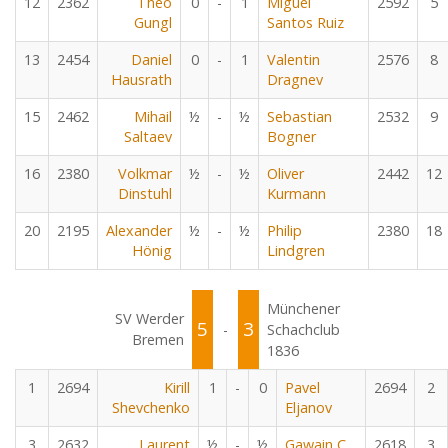
12
2362
Theo
0
-
1
Miguel
2592
5
Gungl
Santos Ruiz
13
2454
Daniel
0
-
1
Valentin
2576
8
Hausrath
Dragnev
15
2462
Mihail
½
-
½
Sebastian
2532
9
Saltaev
Bogner
16
2380
Volkmar
½
-
½
Oliver
2442
12
Dinstuhl
Kurmann
20
2195
Alexander
½
-
½
Philip
2380
18
Hönig
Lindgren
Münchener
SV Werder
5
3
-
Schachclub
Bremen
1836
1
2694
Kirill
1
-
0
Pavel
2694
2
Shevchenko
Eljanov
3
2632
Laurent
½
-
½
Gawain C
2618
3