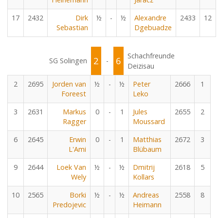
17
2432
Dirk
½
-
½
Alexandre
2433
12
Sebastian
Dgebuadze
Schachfreunde
2
6
SG Solingen
-
Deizisau
2
2695
Jorden van
½
-
½
Peter
2666
1
Foreest
Leko
3
2631
Markus
0
-
1
Jules
2655
2
Ragger
Moussard
6
2645
Erwin
0
-
1
Matthias
2672
3
L'Ami
Blübaum
9
2644
Loek Van
½
-
½
Dmitrij
2618
5
Wely
Kollars
10
2565
Borki
½
-
½
Andreas
2558
8
Predojevic
Heimann