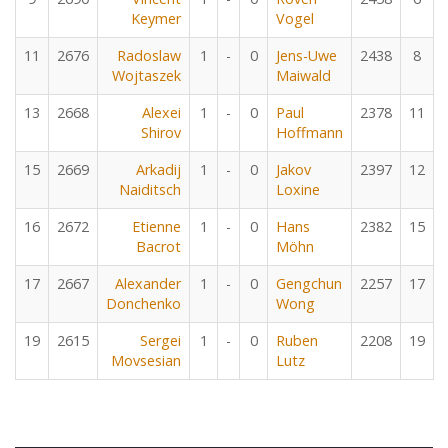
Keymer
Vogel
11
2676
Radoslaw
1
-
0
Jens-Uwe
2438
8
Wojtaszek
Maiwald
13
2668
Alexei
1
-
0
Paul
2378
11
Shirov
Hoffmann
15
2669
Arkadij
1
-
0
Jakov
2397
12
Naiditsch
Loxine
16
2672
Etienne
1
-
0
Hans
2382
15
Bacrot
Möhn
17
2667
Alexander
1
-
0
Gengchun
2257
17
Donchenko
Wong
19
2615
Sergei
1
-
0
Ruben
2208
19
Movsesian
Lutz