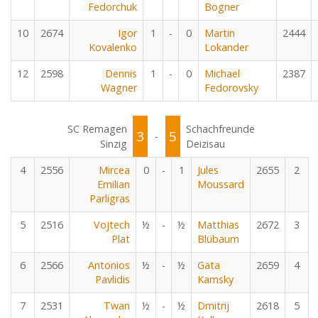
Fedorchuk
Bogner
10
2674
Igor
1
-
0
Martin
2444
Kovalenko
Lokander
12
2598
Dennis
1
-
0
Michael
2387
Wagner
Fedorovsky
SC Remagen
Schachfreunde
3
5
-
Sinzig
Deizisau
4
2556
Mircea
0
-
1
Jules
2655
2
Emilian
Moussard
Parligras
5
2516
Vojtech
½
-
½
Matthias
2672
3
Plat
Blübaum
6
2566
Antonios
½
-
½
Gata
2659
4
Pavlidis
Kamsky
7
2531
Twan
½
-
½
Dmitrij
2618
5