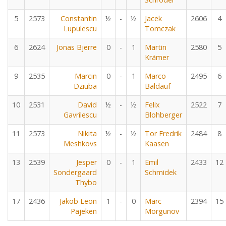
5
2573
Constantin
½
-
½
Jacek
2606
4
Lupulescu
Tomczak
6
2624
Jonas Bjerre
0
-
1
Martin
2580
5
Krämer
9
2535
Marcin
0
-
1
Marco
2495
6
Dziuba
Baldauf
10
2531
David
½
-
½
Felix
2522
7
Gavrilescu
Blohberger
11
2573
Nikita
½
-
½
Tor Fredrik
2484
8
Meshkovs
Kaasen
13
2539
Jesper
0
-
1
Emil
2433
12
Sondergaard
Schmidek
Thybo
17
2436
Jakob Leon
1
-
0
Marc
2394
15
Pajeken
Morgunov