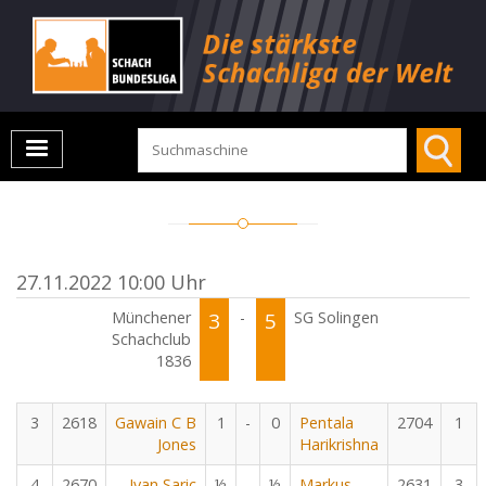
27.11.2022 10:00 Uhr
Münchener
3
-
5
SG Solingen
Schachclub
1836
3
2618
Gawain C B
1
-
0
Pentala
2704
1
Jones
Harikrishna
4
2670
Ivan Saric
½
-
½
Markus
2631
3