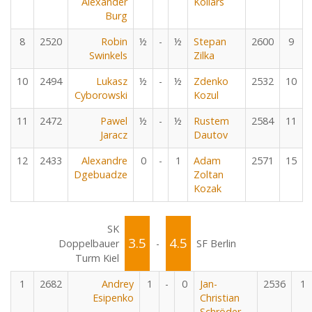
Alexander
Kollars
Burg
8
2520
Robin
½
-
½
Stepan
2600
9
Swinkels
Zilka
10
2494
Lukasz
½
-
½
Zdenko
2532
10
Cyborowski
Kozul
11
2472
Pawel
½
-
½
Rustem
2584
11
Jaracz
Dautov
12
2433
Alexandre
0
-
1
Adam
2571
15
Dgebuadze
Zoltan
Kozak
SK
3.5
4.5
Doppelbauer
-
SF Berlin
Turm Kiel
1
2682
Andrey
1
-
0
Jan-
2536
1
Esipenko
Christian
Schröder