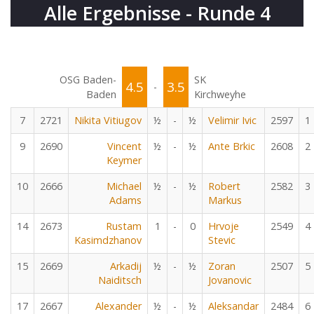
Alle Ergebnisse - Runde 4
OSG Baden-
SK
4.5
3.5
-
Baden
Kirchweyhe
7
2721
Nikita Vitiugov
½
-
½
Velimir Ivic
2597
1
9
2690
Vincent
½
-
½
Ante Brkic
2608
2
Keymer
10
2666
Michael
½
-
½
Robert
2582
3
Adams
Markus
14
2673
Rustam
1
-
0
Hrvoje
2549
4
Kasimdzhanov
Stevic
15
2669
Arkadij
½
-
½
Zoran
2507
5
Naiditsch
Jovanovic
17
2667
Alexander
½
-
½
Aleksandar
2484
6