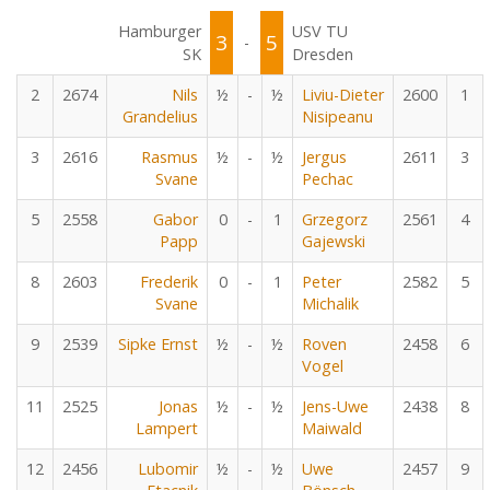
Hamburger
USV TU
3
5
-
SK
Dresden
2
2674
Nils
½
-
½
Liviu-Dieter
2600
1
Grandelius
Nisipeanu
3
2616
Rasmus
½
-
½
Jergus
2611
3
Svane
Pechac
5
2558
Gabor
0
-
1
Grzegorz
2561
4
Papp
Gajewski
8
2603
Frederik
0
-
1
Peter
2582
5
Svane
Michalik
9
2539
Sipke Ernst
½
-
½
Roven
2458
6
Vogel
11
2525
Jonas
½
-
½
Jens-Uwe
2438
8
Lampert
Maiwald
12
2456
Lubomir
½
-
½
Uwe
2457
9