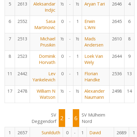
5
2613
Aleksandar
½
-
½
Aryan Tari
2646
4
Indjic
6
2552
Sasa
0
-
1
Erwin
2645
6
Martinovic
L'Ami
7
2513
Michael
½
-
½
Mads
2610
8
Prusikin
Andersen
8
2523
Dominik
0
-
1
Loek Van
2644
9
Horvath
Wely
11
2442
Lev
0
-
1
Florian
2536
13
Yankelevich
Handke
17
2478
William N
½
-
½
Alexander
2498
14
Watson
Naumann
SV
SV Mülheim
2
6
-
Deggendorf
Nord
1
2657
Sunilduth
0
-
1
David
2689
1