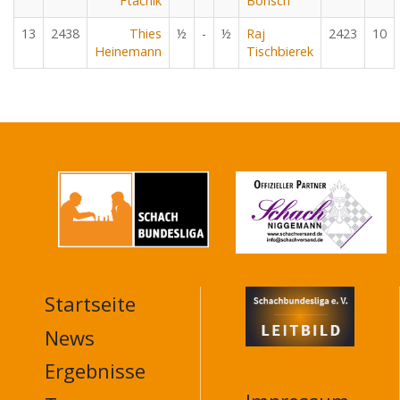
Ftacnik
Bönsch
13
2438
Thies
½
-
½
Raj
2423
10
Heinemann
Tischbierek
Startseite
MAIN
NAVIGATION
News
FOOTER
Ergebnisse