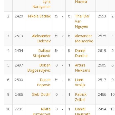
Lyna
Navara
Narayanan
2
2420
Nikola Sedlak
½
-
½
Thai Dai
2653
2
Van
Nguyen
3
2513
Aleksander
½
-
½
Alexander
2575
3
Delchev
Moiseenko
4
2454
Dalibor
½
-
½
Daniel
2619
5
Stojanovic
Dardha
5
2497
Boban
0
-
1
Arturs
2605
6
Bogosavljevic
Neiksans
6
2500
Dusan
½
-
½
Liam
2517
9
Popovic
Vrolijk
9
2486
Gleb Dudin
0
-
1
Patrick
2466
10
Zelbel
10
2291
Nikita
0
-
1
Daniel
2454
13
Kuznecovs
Hausrath