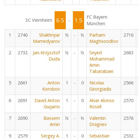
FC Bayern
6.5
1.5
SC Viernheim
-
München
1
2740
Shakhriyar
½
-
½
Parham
2716
Mamedyarov
Maghsoodloo
2
2732
Jan-Krzysztof
½
-
½
Seyed
2683
Duda
Mohammad
Amin
Tabatabaei
5
2661
Anton
1
-
0
Nicolas
2566
Korobov
Georgiadis
6
2691
David Anton
1
-
0
Alvar Alonso
2570
Guijarro
Rosell
7
2690
Bassem
½
-
½
Valentin
2576
Amin
Dragnev
9
2579
Sergey A.
1
-
0
Sebastian
2532