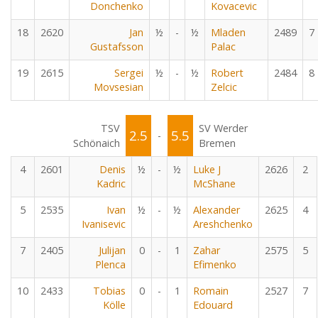
Donchenko
Kovacevic
18
2620
Jan
½
-
½
Mladen
2489
7
Gustafsson
Palac
19
2615
Sergei
½
-
½
Robert
2484
8
Movsesian
Zelcic
TSV
SV Werder
2.5
5.5
-
Schönaich
Bremen
4
2601
Denis
½
-
½
Luke J
2626
2
Kadric
McShane
5
2535
Ivan
½
-
½
Alexander
2625
4
Ivanisevic
Areshchenko
7
2405
Julijan
0
-
1
Zahar
2575
5
Plenca
Efimenko
10
2433
Tobias
0
-
1
Romain
2527
7
Kölle
Edouard