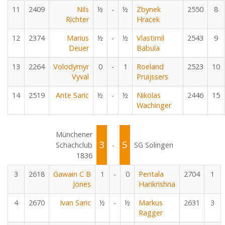
11
2409
Nils
½
-
½
Zbynek
2550
8
Richter
Hracek
12
2374
Marius
½
-
½
Vlastimil
2543
9
Deuer
Babula
13
2264
Volodymyr
0
-
1
Roeland
2523
10
Vyval
Pruijssers
14
2519
Ante Saric
½
-
½
Nikolas
2446
15
Wachinger
Münchener
3
5
Schachclub
-
SG Solingen
1836
3
2618
Gawain C B
1
-
0
Pentala
2704
1
Jones
Harikrishna
4
2670
Ivan Saric
½
-
½
Markus
2631
3
Ragger