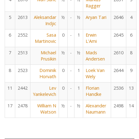
Ragger
5
2613
Aleksandar
½
-
½
Aryan Tari
2646
4
Indjic
6
2552
Sasa
0
-
1
Erwin
2645
6
Martinovic
L'Ami
7
2513
Michael
½
-
½
Mads
2610
8
Prusikin
Andersen
8
2523
Dominik
0
-
1
Loek Van
2644
9
Horvath
Wely
11
2442
Lev
0
-
1
Florian
2536
13
Yankelevich
Handke
17
2478
William N
½
-
½
Alexander
2498
14
Watson
Naumann