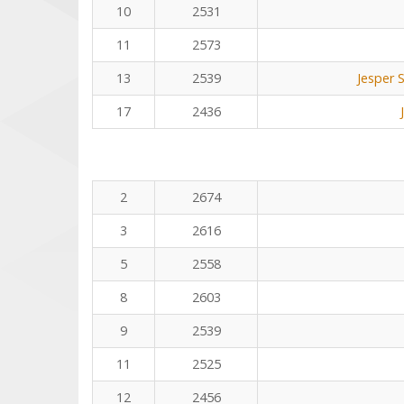
10
2531
11
2573
13
2539
Jesper 
17
2436
2
2674
3
2616
5
2558
8
2603
9
2539
11
2525
12
2456