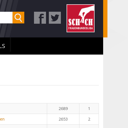
LS
2689
1
yen
2653
2