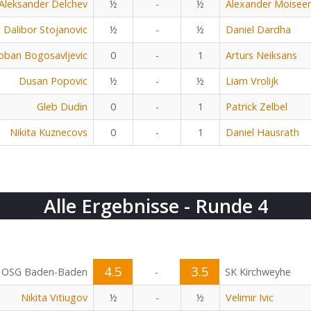
Aleksander Delchev
½
-
½
Alexander Moisee
Dalibor Stojanovic
½
-
½
Daniel Dardha
oban Bogosavljevic
0
-
1
Arturs Neiksans
Dusan Popovic
½
-
½
Liam Vrolijk
Gleb Dudin
0
-
1
Patrick Zelbel
Nikita Kuznecovs
0
-
1
Daniel Hausrath
Alle Ergebnisse - Runde 4
4.5
3.5
OSG Baden-Baden
-
SK Kirchweyhe
Nikita Vitiugov
½
-
½
Velimir Ivic