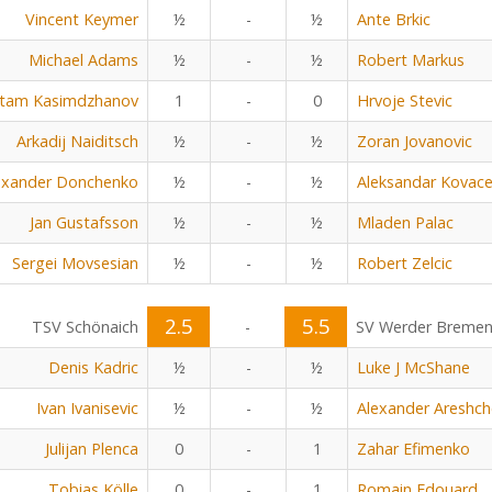
Vincent Keymer
½
-
½
Ante Brkic
Michael Adams
½
-
½
Robert Markus
tam Kasimdzhanov
1
-
0
Hrvoje Stevic
Arkadij Naiditsch
½
-
½
Zoran Jovanovic
exander Donchenko
½
-
½
Aleksandar Kovace
Jan Gustafsson
½
-
½
Mladen Palac
Sergei Movsesian
½
-
½
Robert Zelcic
2.5
5.5
TSV Schönaich
-
SV Werder Breme
Denis Kadric
½
-
½
Luke J McShane
Ivan Ivanisevic
½
-
½
Alexander Areshc
Julijan Plenca
0
-
1
Zahar Efimenko
Tobias Kölle
0
-
1
Romain Edouard