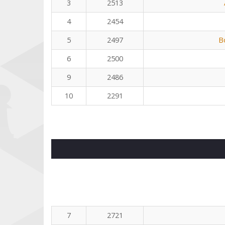
3
2513
4
2454
5
2497
B
6
2500
9
2486
10
2291
7
2721