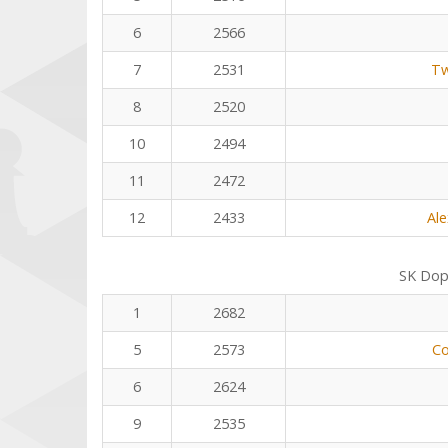
6
2566
7
2531
Tw
8
2520
10
2494
11
2472
12
2433
Al
SK Dop
1
2682
5
2573
Co
6
2624
9
2535