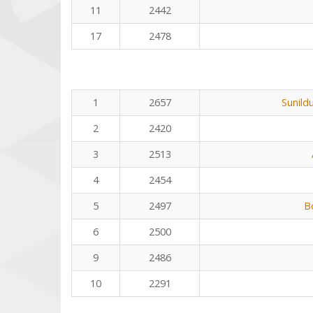
11
2442
17
2478
1
2657
Sunild
2
2420
3
2513
4
2454
5
2497
B
6
2500
9
2486
10
2291