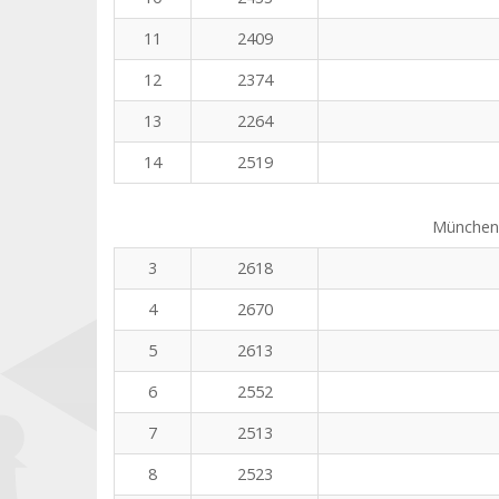
11
2409
12
2374
13
2264
14
2519
Münchene
3
2618
4
2670
5
2613
6
2552
7
2513
8
2523