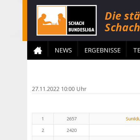
NEWS
ERGEBNISSE
T
27.11.2022 10:00 Uhr
1
2657
Sunild
2
2420