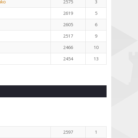
nko
2575
3
2619
5
2605
6
2517
9
2466
10
2454
13
2597
1