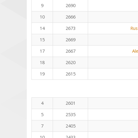
9
2690
10
2666
14
2673
Rus
15
2669
17
2667
Al
18
2620
19
2615
4
2601
5
2535
7
2405
10
2433