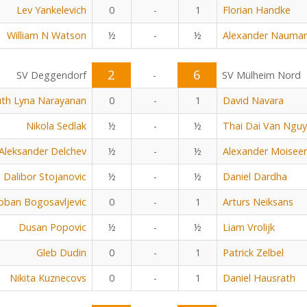
Lev Yankelevich
0
-
1
Florian Handke
William N Watson
½
-
½
Alexander Nauma
2
6
SV Deggendorf
-
SV Mülheim Nord
uth Lyna Narayanan
0
-
1
David Navara
Nikola Sedlak
½
-
½
Thai Dai Van Ngu
Aleksander Delchev
½
-
½
Alexander Moisee
Dalibor Stojanovic
½
-
½
Daniel Dardha
oban Bogosavljevic
0
-
1
Arturs Neiksans
Dusan Popovic
½
-
½
Liam Vrolijk
Gleb Dudin
0
-
1
Patrick Zelbel
Nikita Kuznecovs
0
-
1
Daniel Hausrath