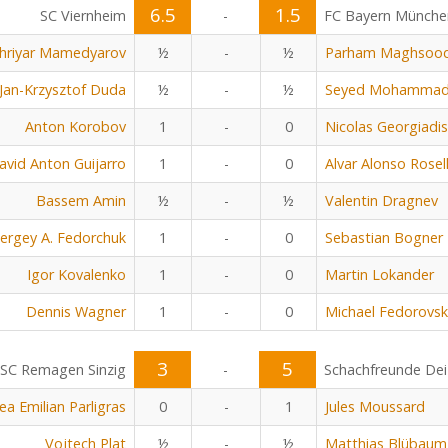
6.5
1.5
SC Viernheim
-
FC Bayern Münche
hriyar Mamedyarov
½
-
½
Parham Maghsoo
Jan-Krzysztof Duda
½
-
½
Seyed Mohammad 
Anton Korobov
1
-
0
Nicolas Georgiadis
avid Anton Guijarro
1
-
0
Alvar Alonso Rosel
Bassem Amin
½
-
½
Valentin Dragnev
ergey A. Fedorchuk
1
-
0
Sebastian Bogner
Igor Kovalenko
1
-
0
Martin Lokander
Dennis Wagner
1
-
0
Michael Fedorovsk
3
5
SC Remagen Sinzig
-
Schachfreunde Dei
ea Emilian Parligras
0
-
1
Jules Moussard
Vojtech Plat
½
-
½
Matthias Blübaum