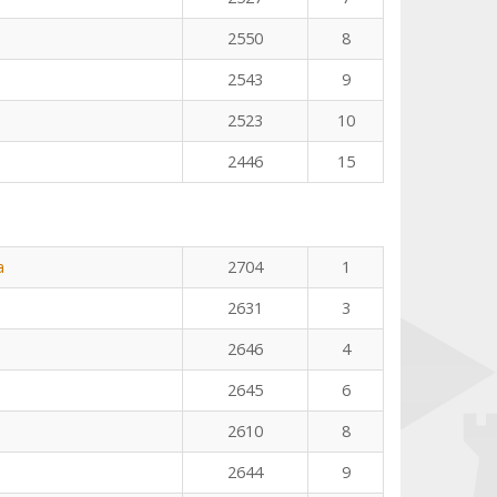
2550
8
2543
9
2523
10
2446
15
a
2704
1
2631
3
2646
4
2645
6
2610
8
2644
9