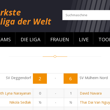
EAMS
DIE LIGA
FRAUEN
LIVE
TOO
SV Deggendorf
2
-
6
SV Mülheim Nord
uth Lyna Narayanan
0
-
1
David Navara
Nikola Sedlak
½
-
½
Thai Dai Van Ngu