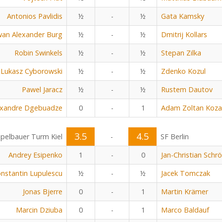
Antonios Pavlidis
½
-
½
Gata Kamsky
an Alexander Burg
½
-
½
Dmitrij Kollars
Robin Swinkels
½
-
½
Stepan Zilka
Lukasz Cyborowski
½
-
½
Zdenko Kozul
Pawel Jaracz
½
-
½
Rustem Dautov
exandre Dgebuadze
0
-
1
Adam Zoltan Koza
3.5
4.5
pelbauer Turm Kiel
-
SF Berlin
Andrey Esipenko
1
-
0
Jan-Christian Schr
nstantin Lupulescu
½
-
½
Jacek Tomczak
Jonas Bjerre
0
-
1
Martin Krämer
Marcin Dziuba
0
-
1
Marco Baldauf