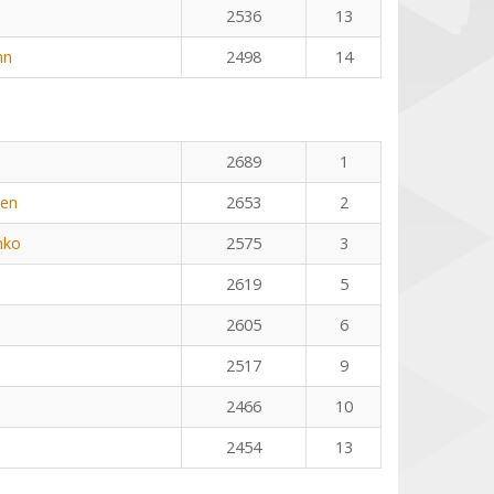
2536
13
nn
2498
14
2689
1
yen
2653
2
nko
2575
3
2619
5
2605
6
2517
9
2466
10
2454
13