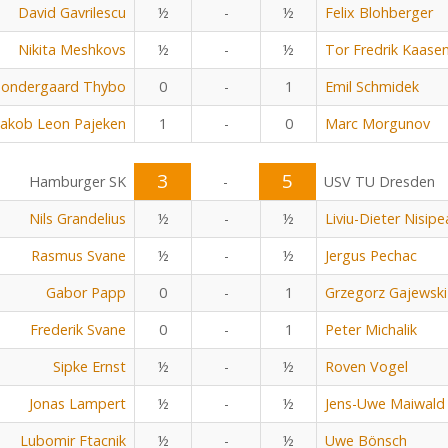
David Gavrilescu
½
-
½
Felix Blohberger
Nikita Meshkovs
½
-
½
Tor Fredrik Kaase
Sondergaard Thybo
0
-
1
Emil Schmidek
Jakob Leon Pajeken
1
-
0
Marc Morgunov
3
5
Hamburger SK
-
USV TU Dresden
Nils Grandelius
½
-
½
Liviu-Dieter Nisip
Rasmus Svane
½
-
½
Jergus Pechac
Gabor Papp
0
-
1
Grzegorz Gajewski
Frederik Svane
0
-
1
Peter Michalik
Sipke Ernst
½
-
½
Roven Vogel
Jonas Lampert
½
-
½
Jens-Uwe Maiwald
Lubomir Ftacnik
½
-
½
Uwe Bönsch