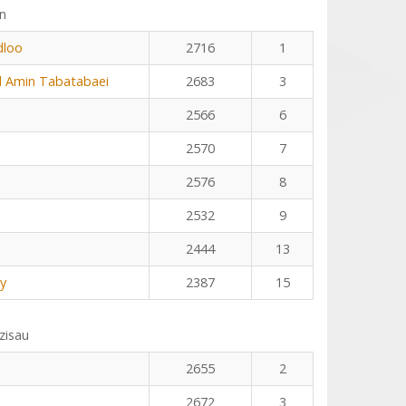
n
dloo
2716
1
Amin Tabatabaei
2683
3
2566
6
l
2570
7
2576
8
2532
9
2444
13
y
2387
15
zisau
2655
2
2672
3