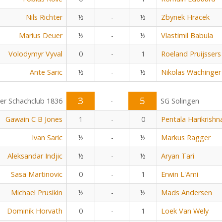
Nils Richter
½
-
½
Zbynek Hracek
Marius Deuer
½
-
½
Vlastimil Babula
Volodymyr Vyval
0
-
1
Roeland Pruijssers
Ante Saric
½
-
½
Nikolas Wachinger
3
5
r Schachclub 1836
-
SG Solingen
Gawain C B Jones
1
-
0
Pentala Harikrishn
Ivan Saric
½
-
½
Markus Ragger
Aleksandar Indjic
½
-
½
Aryan Tari
Sasa Martinovic
0
-
1
Erwin L'Ami
Michael Prusikin
½
-
½
Mads Andersen
Dominik Horvath
0
-
1
Loek Van Wely