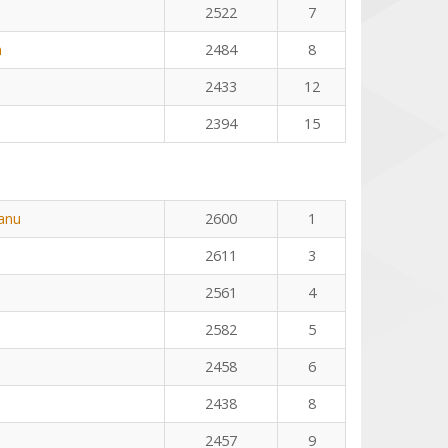
2522
7
n
2484
8
2433
12
2394
15
eanu
2600
1
2611
3
2561
4
2582
5
2458
6
2438
8
2457
9