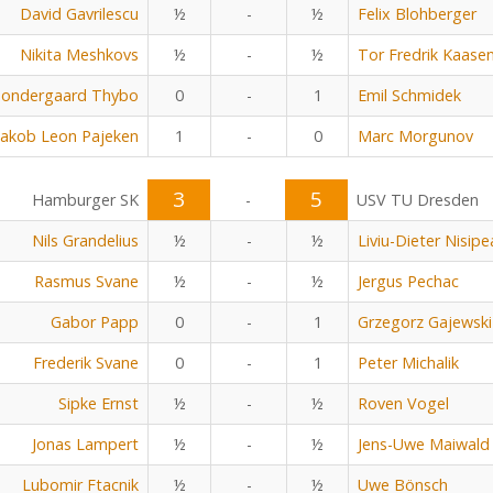
David Gavrilescu
½
-
½
Felix Blohberger
Nikita Meshkovs
½
-
½
Tor Fredrik Kaase
Sondergaard Thybo
0
-
1
Emil Schmidek
Jakob Leon Pajeken
1
-
0
Marc Morgunov
3
5
Hamburger SK
-
USV TU Dresden
Nils Grandelius
½
-
½
Liviu-Dieter Nisip
Rasmus Svane
½
-
½
Jergus Pechac
Gabor Papp
0
-
1
Grzegorz Gajewski
Frederik Svane
0
-
1
Peter Michalik
Sipke Ernst
½
-
½
Roven Vogel
Jonas Lampert
½
-
½
Jens-Uwe Maiwald
Lubomir Ftacnik
½
-
½
Uwe Bönsch