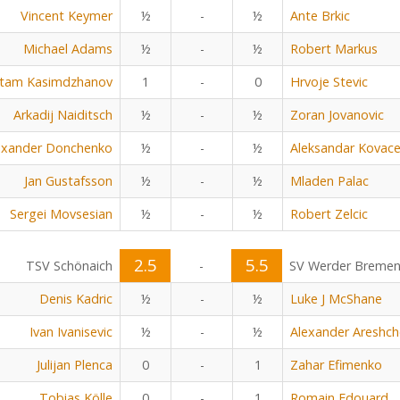
Vincent Keymer
½
-
½
Ante Brkic
Michael Adams
½
-
½
Robert Markus
tam Kasimdzhanov
1
-
0
Hrvoje Stevic
Arkadij Naiditsch
½
-
½
Zoran Jovanovic
exander Donchenko
½
-
½
Aleksandar Kovace
Jan Gustafsson
½
-
½
Mladen Palac
Sergei Movsesian
½
-
½
Robert Zelcic
2.5
5.5
TSV Schönaich
-
SV Werder Breme
Denis Kadric
½
-
½
Luke J McShane
Ivan Ivanisevic
½
-
½
Alexander Areshc
Julijan Plenca
0
-
1
Zahar Efimenko
Tobias Kölle
0
-
1
Romain Edouard