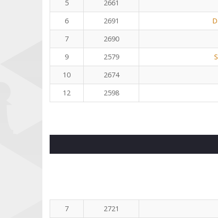
5
2661
6
2691
D
7
2690
9
2579
S
10
2674
12
2598
7
2721