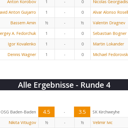
Anton Korobov
1
-
0
Nicolas Georgiadis
avid Anton Guijarro
1
-
0
Alvar Alonso Rosel
Bassem Amin
½
-
½
Valentin Dragnev
ergey A. Fedorchuk
1
-
0
Sebastian Bogner
Igor Kovalenko
1
-
0
Martin Lokander
Dennis Wagner
1
-
0
Michael Fedorovsk
Alle Ergebnisse - Runde 4
4.5
3.5
OSG Baden-Baden
-
SK Kirchweyhe
Nikita Vitiugov
½
-
½
Velimir Ivic