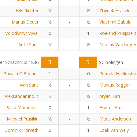
Nils Richter
½
-
½
Zbynek Hracek
Marius Deuer
½
-
½
Vlastimil Babula
Volodymyr Vyval
0
-
1
Roeland Pruijssers
Ante Saric
½
-
½
Nikolas Wachinger
3
5
r Schachclub 1836
-
SG Solingen
Gawain C B Jones
1
-
0
Pentala Harikrishn
Ivan Saric
½
-
½
Markus Ragger
Aleksandar Indjic
½
-
½
Aryan Tari
Sasa Martinovic
0
-
1
Erwin L'Ami
Michael Prusikin
½
-
½
Mads Andersen
Dominik Horvath
0
-
1
Loek Van Wely