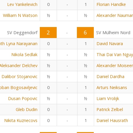
Lev Yankelevich
0
-
1
Florian Handke
William N Watson
½
-
½
Alexander Nauma
2
6
SV Deggendorf
-
SV Mülheim Nord
uth Lyna Narayanan
0
-
1
David Navara
Nikola Sedlak
½
-
½
Thai Dai Van Ngu
Aleksander Delchev
½
-
½
Alexander Moisee
Dalibor Stojanovic
½
-
½
Daniel Dardha
oban Bogosavljevic
0
-
1
Arturs Neiksans
Dusan Popovic
½
-
½
Liam Vrolijk
Gleb Dudin
0
-
1
Patrick Zelbel
Nikita Kuznecovs
0
-
1
Daniel Hausrath