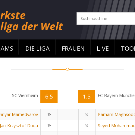
EAMS
DIE LIGA
FRAUEN
LIVE
TOO
SC Viernheim
6.5
-
1.5
FC Bayern Münche
hriyar Mamedyarov
½
-
½
Parham Maghsoo
Jan-Krzysztof Duda
½
-
½
Seyed Mohammad 