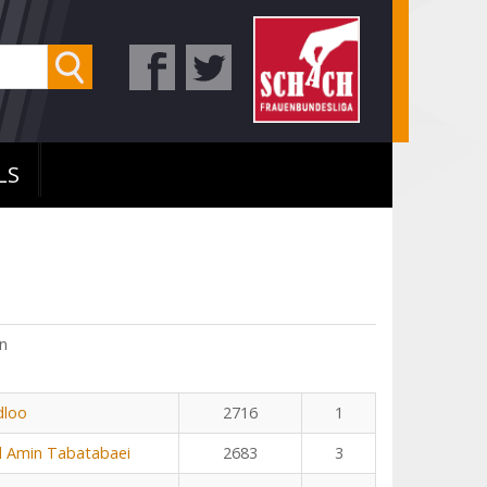
LS
n
dloo
2716
1
Amin Tabatabaei
2683
3