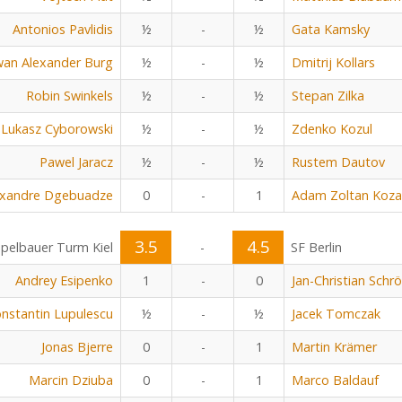
Antonios Pavlidis
½
-
½
Gata Kamsky
an Alexander Burg
½
-
½
Dmitrij Kollars
Robin Swinkels
½
-
½
Stepan Zilka
Lukasz Cyborowski
½
-
½
Zdenko Kozul
Pawel Jaracz
½
-
½
Rustem Dautov
exandre Dgebuadze
0
-
1
Adam Zoltan Koza
3.5
4.5
pelbauer Turm Kiel
-
SF Berlin
Andrey Esipenko
1
-
0
Jan-Christian Schr
nstantin Lupulescu
½
-
½
Jacek Tomczak
Jonas Bjerre
0
-
1
Martin Krämer
Marcin Dziuba
0
-
1
Marco Baldauf