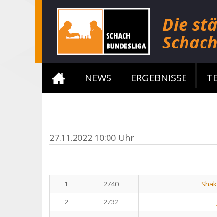
NEWS
ERGEBNISSE
T
27.11.2022 10:00 Uhr
1
2740
Shak
2
2732