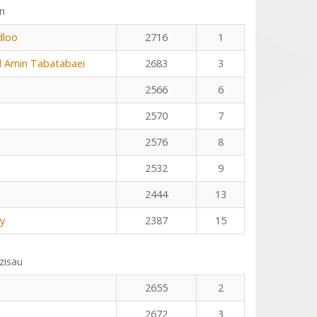
n
dloo
2716
1
Amin Tabatabaei
2683
3
2566
6
l
2570
7
2576
8
2532
9
2444
13
y
2387
15
zisau
2655
2
2672
3