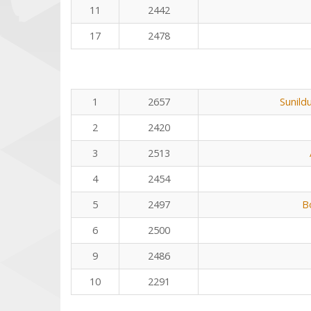
11
2442
17
2478
1
2657
Sunild
2
2420
3
2513
4
2454
5
2497
B
6
2500
9
2486
10
2291