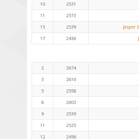
10
2531
11
2573
13
2539
Jesper 
17
2436
2
2674
3
2616
5
2558
8
2603
9
2539
11
2525
12
2456