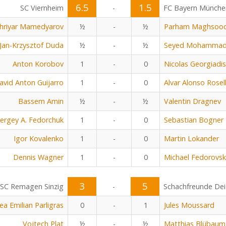
6.5
1.5
SC Viernheim
-
FC Bayern Münche
hriyar Mamedyarov
½
-
½
Parham Maghsoo
Jan-Krzysztof Duda
½
-
½
Seyed Mohammad 
Anton Korobov
1
-
0
Nicolas Georgiadis
avid Anton Guijarro
1
-
0
Alvar Alonso Rosel
Bassem Amin
½
-
½
Valentin Dragnev
ergey A. Fedorchuk
1
-
0
Sebastian Bogner
Igor Kovalenko
1
-
0
Martin Lokander
Dennis Wagner
1
-
0
Michael Fedorovsk
3
5
SC Remagen Sinzig
-
Schachfreunde Dei
ea Emilian Parligras
0
-
1
Jules Moussard
Vojtech Plat
½
-
½
Matthias Blübaum