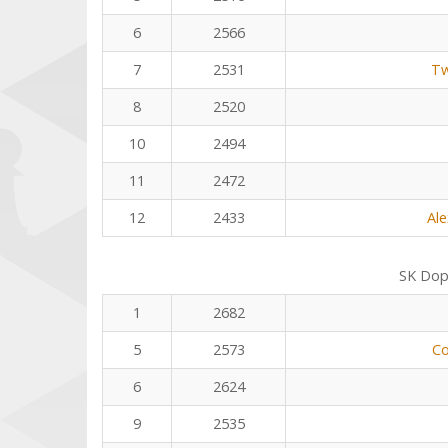
6
2566
7
2531
Tw
8
2520
10
2494
11
2472
12
2433
Al
SK Dop
1
2682
5
2573
Co
6
2624
9
2535