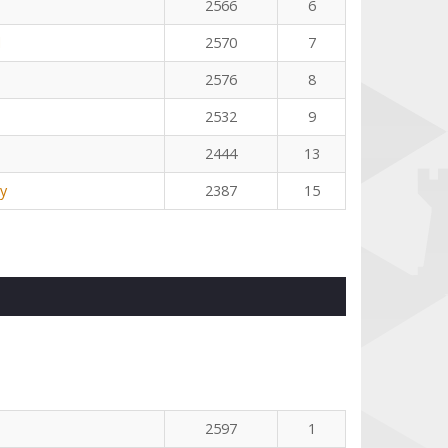
2566
6
l
2570
7
2576
8
2532
9
2444
13
y
2387
15
2597
1