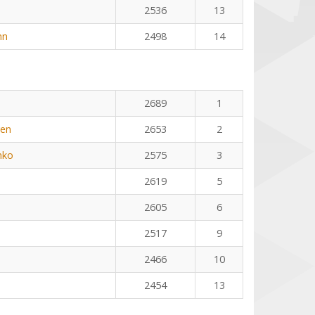
2536
13
nn
2498
14
2689
1
yen
2653
2
nko
2575
3
2619
5
2605
6
2517
9
2466
10
2454
13