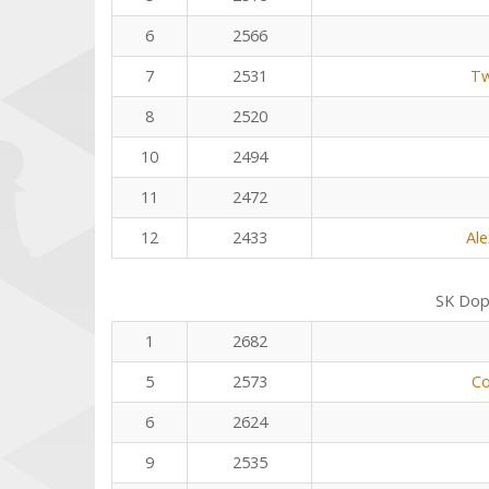
6
2566
7
2531
Tw
8
2520
10
2494
11
2472
12
2433
Al
SK Dop
1
2682
5
2573
Co
6
2624
9
2535