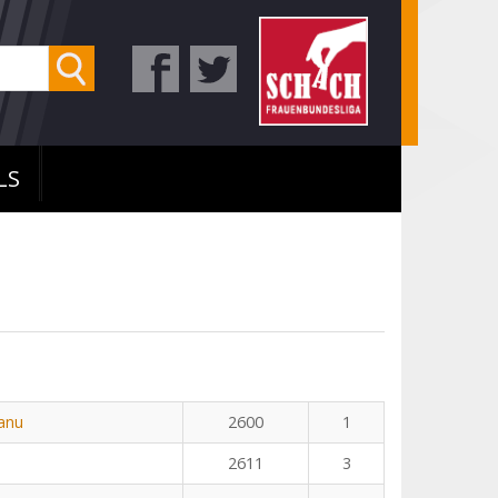
LS
eanu
2600
1
2611
3