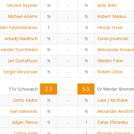
Vincent Keymer
½
-
½
Ante Brkic
Michael Adams
½
-
½
Robert Markus
tam Kasimdzhanov
1
-
0
Hrvoje Stevic
Arkadij Naiditsch
½
-
½
Zoran Jovanovic
exander Donchenko
½
-
½
Aleksandar Kovace
Jan Gustafsson
½
-
½
Mladen Palac
Sergei Movsesian
½
-
½
Robert Zelcic
2.5
5.5
TSV Schönaich
-
SV Werder Breme
Denis Kadric
½
-
½
Luke J McShane
Ivan Ivanisevic
½
-
½
Alexander Areshc
Julijan Plenca
0
-
1
Zahar Efimenko
Tobias Kölle
0
-
1
Romain Edouard