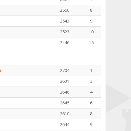
2550
8
2543
9
2523
10
2446
15
a
2704
1
2631
3
2646
4
2645
6
2610
8
2644
9