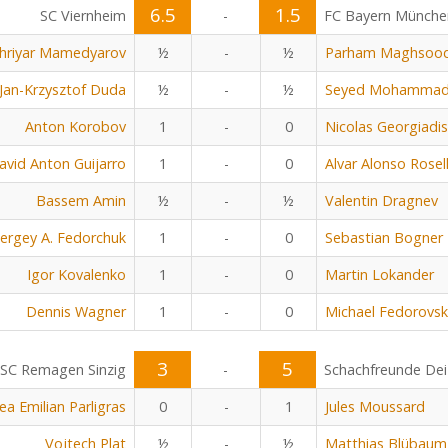
6.5
1.5
SC Viernheim
-
FC Bayern Münche
hriyar Mamedyarov
½
-
½
Parham Maghsoo
Jan-Krzysztof Duda
½
-
½
Seyed Mohammad 
Anton Korobov
1
-
0
Nicolas Georgiadis
avid Anton Guijarro
1
-
0
Alvar Alonso Rosel
Bassem Amin
½
-
½
Valentin Dragnev
ergey A. Fedorchuk
1
-
0
Sebastian Bogner
Igor Kovalenko
1
-
0
Martin Lokander
Dennis Wagner
1
-
0
Michael Fedorovsk
3
5
SC Remagen Sinzig
-
Schachfreunde Dei
ea Emilian Parligras
0
-
1
Jules Moussard
Vojtech Plat
½
-
½
Matthias Blübaum