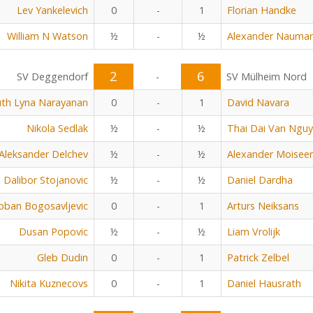
Lev Yankelevich
0
-
1
Florian Handke
William N Watson
½
-
½
Alexander Nauma
2
6
SV Deggendorf
-
SV Mülheim Nord
uth Lyna Narayanan
0
-
1
David Navara
Nikola Sedlak
½
-
½
Thai Dai Van Ngu
Aleksander Delchev
½
-
½
Alexander Moisee
Dalibor Stojanovic
½
-
½
Daniel Dardha
oban Bogosavljevic
0
-
1
Arturs Neiksans
Dusan Popovic
½
-
½
Liam Vrolijk
Gleb Dudin
0
-
1
Patrick Zelbel
Nikita Kuznecovs
0
-
1
Daniel Hausrath