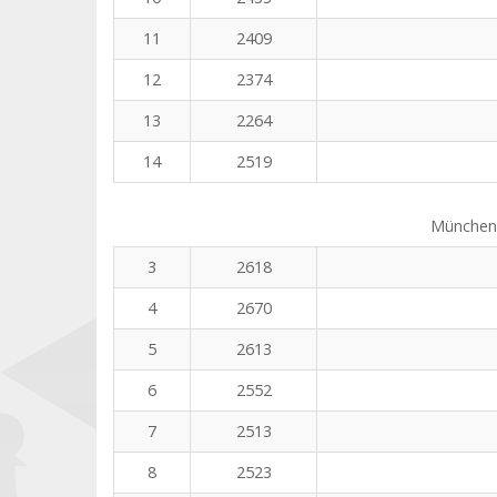
11
2409
12
2374
13
2264
14
2519
Münchene
3
2618
4
2670
5
2613
6
2552
7
2513
8
2523