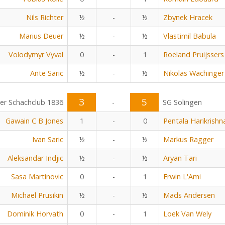
Nils Richter
½
-
½
Zbynek Hracek
Marius Deuer
½
-
½
Vlastimil Babula
Volodymyr Vyval
0
-
1
Roeland Pruijssers
Ante Saric
½
-
½
Nikolas Wachinger
3
5
r Schachclub 1836
-
SG Solingen
Gawain C B Jones
1
-
0
Pentala Harikrishn
Ivan Saric
½
-
½
Markus Ragger
Aleksandar Indjic
½
-
½
Aryan Tari
Sasa Martinovic
0
-
1
Erwin L'Ami
Michael Prusikin
½
-
½
Mads Andersen
Dominik Horvath
0
-
1
Loek Van Wely