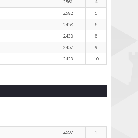
2561
4
2582
5
2458
6
2438
8
2457
9
2423
10
2597
1