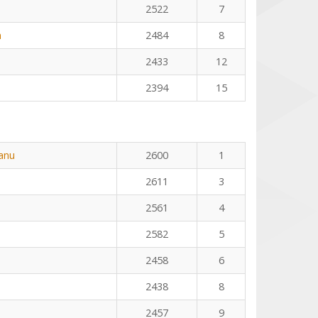
2522
7
n
2484
8
2433
12
2394
15
eanu
2600
1
2611
3
2561
4
2582
5
2458
6
2438
8
2457
9