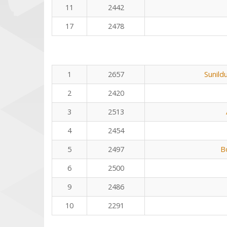
11
2442
17
2478
1
2657
Sunild
2
2420
3
2513
4
2454
5
2497
B
6
2500
9
2486
10
2291