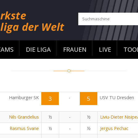
EAMS
DIE LIGA
FRAUEN
LIVE
TOO
Hamburger SK
3
-
5
USV TU Dresden
Nils Grandelius
½
-
½
Liviu-Dieter Nisip
Rasmus Svane
½
-
½
Jergus Pechac