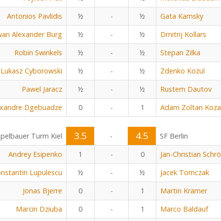
Antonios Pavlidis
½
-
½
Gata Kamsky
an Alexander Burg
½
-
½
Dmitrij Kollars
Robin Swinkels
½
-
½
Stepan Zilka
Lukasz Cyborowski
½
-
½
Zdenko Kozul
Pawel Jaracz
½
-
½
Rustem Dautov
exandre Dgebuadze
0
-
1
Adam Zoltan Koza
3.5
4.5
pelbauer Turm Kiel
-
SF Berlin
Andrey Esipenko
1
-
0
Jan-Christian Schr
nstantin Lupulescu
½
-
½
Jacek Tomczak
Jonas Bjerre
0
-
1
Martin Krämer
Marcin Dziuba
0
-
1
Marco Baldauf