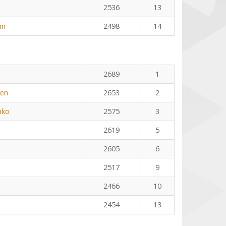
2536
13
nn
2498
14
2689
1
yen
2653
2
nko
2575
3
2619
5
2605
6
2517
9
2466
10
2454
13