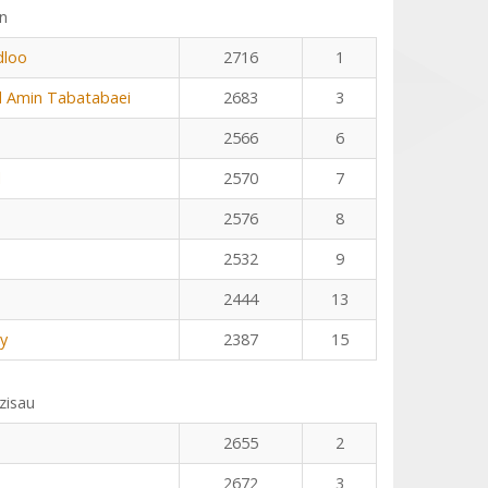
n
dloo
2716
1
Amin Tabatabaei
2683
3
2566
6
l
2570
7
2576
8
2532
9
2444
13
y
2387
15
zisau
2655
2
2672
3