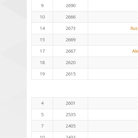
9
2690
10
2666
14
2673
Rus
15
2669
17
2667
Al
18
2620
19
2615
4
2601
5
2535
7
2405
10
2433