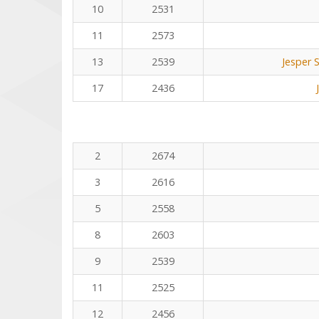
10
2531
11
2573
13
2539
Jesper 
17
2436
2
2674
3
2616
5
2558
8
2603
9
2539
11
2525
12
2456