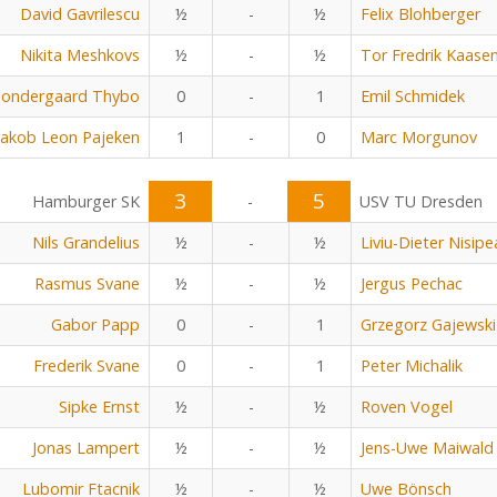
David Gavrilescu
½
-
½
Felix Blohberger
Nikita Meshkovs
½
-
½
Tor Fredrik Kaase
Sondergaard Thybo
0
-
1
Emil Schmidek
Jakob Leon Pajeken
1
-
0
Marc Morgunov
3
5
Hamburger SK
-
USV TU Dresden
Nils Grandelius
½
-
½
Liviu-Dieter Nisip
Rasmus Svane
½
-
½
Jergus Pechac
Gabor Papp
0
-
1
Grzegorz Gajewski
Frederik Svane
0
-
1
Peter Michalik
Sipke Ernst
½
-
½
Roven Vogel
Jonas Lampert
½
-
½
Jens-Uwe Maiwald
Lubomir Ftacnik
½
-
½
Uwe Bönsch