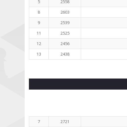
5
2558
8
2603
9
2539
11
2525
12
2456
13
2438
7
2721