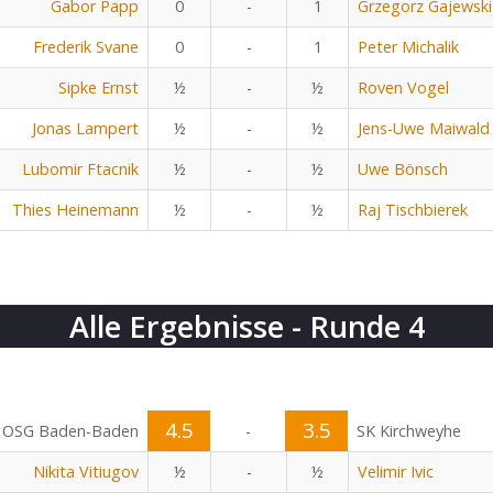
Gabor Papp
0
-
1
Grzegorz Gajewski
Frederik Svane
0
-
1
Peter Michalik
Sipke Ernst
½
-
½
Roven Vogel
Jonas Lampert
½
-
½
Jens-Uwe Maiwald
Lubomir Ftacnik
½
-
½
Uwe Bönsch
Thies Heinemann
½
-
½
Raj Tischbierek
Alle Ergebnisse - Runde 4
4.5
3.5
OSG Baden-Baden
-
SK Kirchweyhe
Nikita Vitiugov
½
-
½
Velimir Ivic