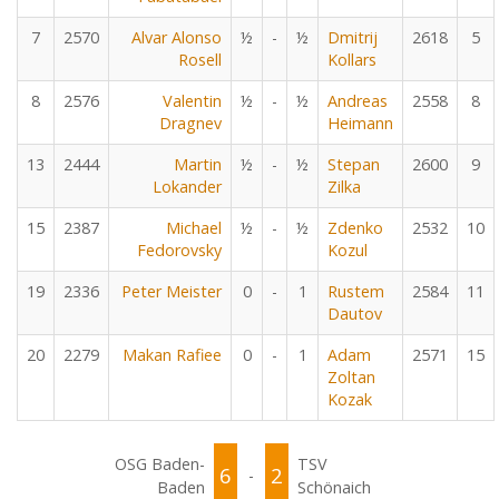
7
2570
Alvar Alonso
½
-
½
Dmitrij
2618
5
Rosell
Kollars
8
2576
Valentin
½
-
½
Andreas
2558
8
Dragnev
Heimann
13
2444
Martin
½
-
½
Stepan
2600
9
Lokander
Zilka
15
2387
Michael
½
-
½
Zdenko
2532
10
Fedorovsky
Kozul
19
2336
Peter Meister
0
-
1
Rustem
2584
11
Dautov
20
2279
Makan Rafiee
0
-
1
Adam
2571
15
Zoltan
Kozak
OSG Baden-
TSV
6
2
-
Baden
Schönaich