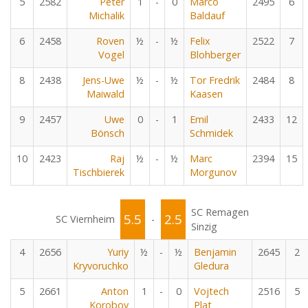
5
2582
Peter
1
-
0
Marco
2495
6
Michalik
Baldauf
6
2458
Roven
½
-
½
Felix
2522
7
Vogel
Blohberger
8
2438
Jens-Uwe
½
-
½
Tor Fredrik
2484
8
Maiwald
Kaasen
9
2457
Uwe
0
-
1
Emil
2433
12
Bönsch
Schmidek
10
2423
Raj
½
-
½
Marc
2394
15
Tischbierek
Morgunov
SC Remagen
5.5
2.5
SC Viernheim
-
Sinzig
4
2656
Yuriy
½
-
½
Benjamin
2645
2
Kryvoruchko
Gledura
5
2661
Anton
1
-
0
Vojtech
2516
5
Korobov
Plat