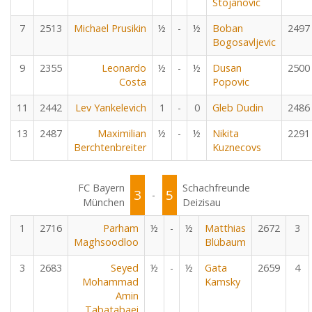
Stojanovic
7
2513
Michael Prusikin
½
-
½
Boban
2497
Bogosavljevic
9
2355
Leonardo
½
-
½
Dusan
2500
Costa
Popovic
11
2442
Lev Yankelevich
1
-
0
Gleb Dudin
2486
13
2487
Maximilian
½
-
½
Nikita
2291
Berchtenbreiter
Kuznecovs
FC Bayern
Schachfreunde
3
5
-
München
Deizisau
1
2716
Parham
½
-
½
Matthias
2672
3
Maghsoodloo
Blübaum
3
2683
Seyed
½
-
½
Gata
2659
4
Mohammad
Kamsky
Amin
Tabatabaei