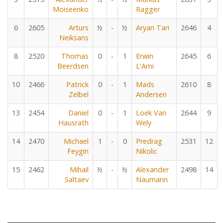
Moiseenko
Ragger
6
2605
Arturs
½
-
½
Aryan Tari
2646
4
Neiksans
8
2520
Thomas
0
-
1
Erwin
2645
6
Beerdsen
L'Ami
10
2466
Patrick
0
-
1
Mads
2610
8
Zelbel
Andersen
13
2454
Daniel
0
-
1
Loek Van
2644
9
Hausrath
Wely
14
2470
Michael
1
-
0
Predrag
2531
12
Feygin
Nikolic
15
2462
Mihail
½
-
½
Alexander
2498
14
Saltaev
Naumann