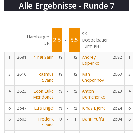
Alle Ergebnisse - Runde 7
SK
Hamburger
2.5
5.5
-
Doppelbauer
SK
Turm Kiel
1
2681
Nihal Sarin
½
-
½
Andrey
2682
1
Esipenko
3
2616
Rasmus
½
-
½
Ivan
2663
3
Svane
Cheparinov
4
2623
Leon Luke
½
-
½
Anton
2623
4
Mendonca
Demchenko
6
2547
Luis Engel
½
-
½
Jonas Bjerre
2624
6
8
2603
Frederik
0
-
1
Daniil Yuffa
2604
8
Svane