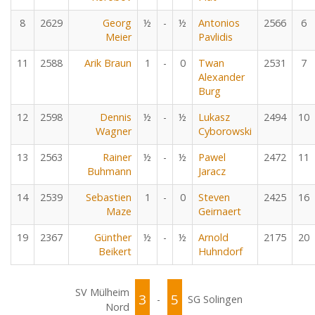
8
2629
Georg
½
-
½
Antonios
2566
6
Meier
Pavlidis
11
2588
Arik Braun
1
-
0
Twan
2531
7
Alexander
Burg
12
2598
Dennis
½
-
½
Lukasz
2494
10
Wagner
Cyborowski
13
2563
Rainer
½
-
½
Pawel
2472
11
Buhmann
Jaracz
14
2539
Sebastien
1
-
0
Steven
2425
16
Maze
Geirnaert
19
2367
Günther
½
-
½
Arnold
2175
20
Beikert
Huhndorf
SV Mülheim
3
5
-
SG Solingen
Nord