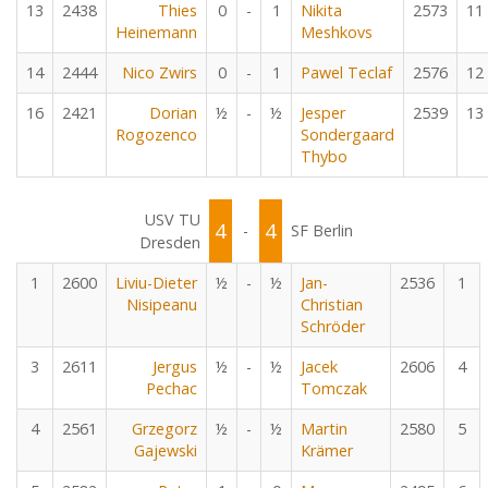
13
2438
Thies
0
-
1
Nikita
2573
11
Heinemann
Meshkovs
14
2444
Nico Zwirs
0
-
1
Pawel Teclaf
2576
12
16
2421
Dorian
½
-
½
Jesper
2539
13
Rogozenco
Sondergaard
Thybo
USV TU
4
4
-
SF Berlin
Dresden
1
2600
Liviu-Dieter
½
-
½
Jan-
2536
1
Nisipeanu
Christian
Schröder
3
2611
Jergus
½
-
½
Jacek
2606
4
Pechac
Tomczak
4
2561
Grzegorz
½
-
½
Martin
2580
5
Gajewski
Krämer