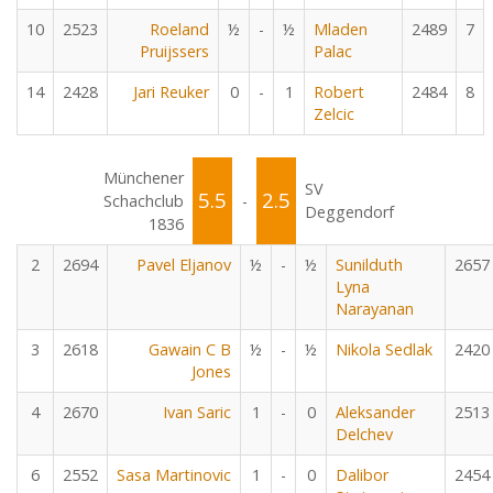
10
2523
Roeland
½
-
½
Mladen
2489
7
Pruijssers
Palac
14
2428
Jari Reuker
0
-
1
Robert
2484
8
Zelcic
Münchener
SV
5.5
2.5
Schachclub
-
Deggendorf
1836
2
2694
Pavel Eljanov
½
-
½
Sunilduth
2657
Lyna
Narayanan
3
2618
Gawain C B
½
-
½
Nikola Sedlak
2420
Jones
4
2670
Ivan Saric
1
-
0
Aleksander
2513
Delchev
6
2552
Sasa Martinovic
1
-
0
Dalibor
2454