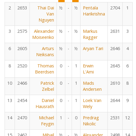
2
2653
Thai Dai
½
-
½
Pentala
2704
1
Van
Harikrishna
Nguyen
3
2575
Alexander
½
-
½
Markus
2631
3
Moiseenko
Ragger
6
2605
Arturs
½
-
½
Aryan Tari
2646
4
Neiksans
8
2520
Thomas
0
-
1
Erwin
2645
6
Beerdsen
L'Ami
10
2466
Patrick
0
-
1
Mads
2610
8
Zelbel
Andersen
13
2454
Daniel
0
-
1
Loek Van
2644
9
Hausrath
Wely
14
2470
Michael
1
-
0
Predrag
2531
12
Feygin
Nikolic
15
2462
Mihail
½
-
½
Alexander
2498
14