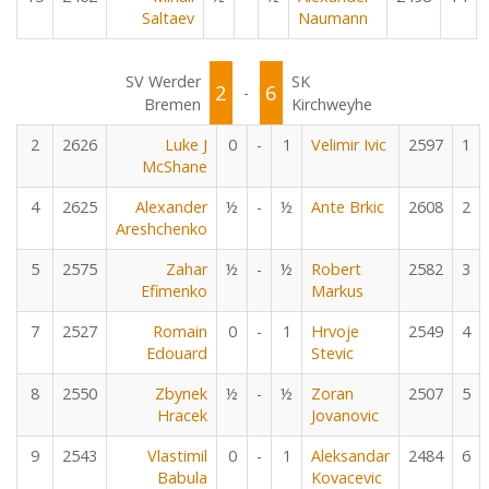
Saltaev
Naumann
SV Werder
SK
2
6
-
Bremen
Kirchweyhe
2
2626
Luke J
0
-
1
Velimir Ivic
2597
1
McShane
4
2625
Alexander
½
-
½
Ante Brkic
2608
2
Areshchenko
5
2575
Zahar
½
-
½
Robert
2582
3
Efimenko
Markus
7
2527
Romain
0
-
1
Hrvoje
2549
4
Edouard
Stevic
8
2550
Zbynek
½
-
½
Zoran
2507
5
Hracek
Jovanovic
9
2543
Vlastimil
0
-
1
Aleksandar
2484
6
Babula
Kovacevic