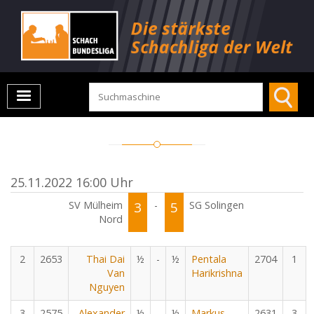
25.11.2022 16:00 Uhr
SV Mülheim
3
-
5
SG Solingen
Nord
2
2653
Thai Dai
½
-
½
Pentala
2704
1
Van
Harikrishna
Nguyen
3
2575
Alexander
½
-
½
Markus
2631
3