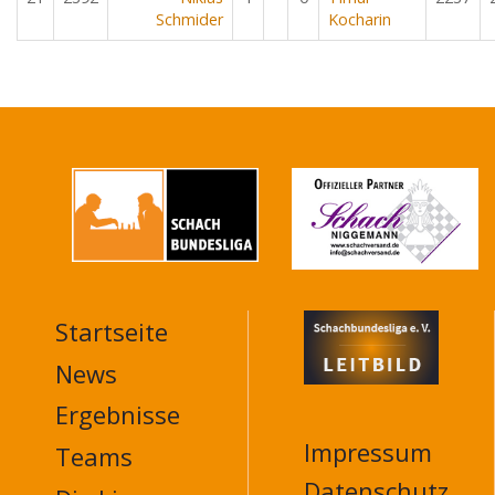
Schmider
Kocharin
Startseite
MAIN
NAVIGATION
News
FOOTER
Ergebnisse
Impressum
Teams
Datenschutz