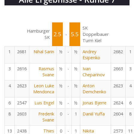
SK
Hamburger
2.5
5.5
-
Doppelbauer
SK
Turm Kiel
1
2681
Nihal Sarin
½
-
½
Andrey
2682
1
Esipenko
3
2616
Rasmus
½
-
½
Ivan
2663
3
Svane
Cheparinov
4
2623
Leon Luke
½
-
½
Anton
2623
4
Mendonca
Demchenko
6
2547
Luis Engel
½
-
½
Jonas Bjerre
2624
6
8
2603
Frederik
0
-
1
Daniil Yuffa
2604
8
Svane
13
2438
Thies
0
-
1
Nikita
2573
11