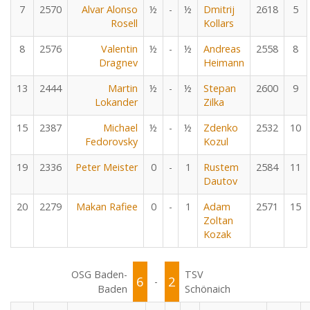
7
2570
Alvar Alonso
½
-
½
Dmitrij
2618
5
Rosell
Kollars
8
2576
Valentin
½
-
½
Andreas
2558
8
Dragnev
Heimann
13
2444
Martin
½
-
½
Stepan
2600
9
Lokander
Zilka
15
2387
Michael
½
-
½
Zdenko
2532
10
Fedorovsky
Kozul
19
2336
Peter Meister
0
-
1
Rustem
2584
11
Dautov
20
2279
Makan Rafiee
0
-
1
Adam
2571
15
Zoltan
Kozak
OSG Baden-
TSV
6
2
-
Baden
Schönaich