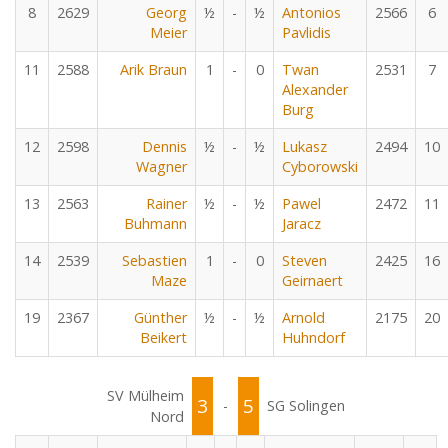
8
2629
Georg
½
-
½
Antonios
2566
6
Meier
Pavlidis
11
2588
Arik Braun
1
-
0
Twan
2531
7
Alexander
Burg
12
2598
Dennis
½
-
½
Lukasz
2494
10
Wagner
Cyborowski
13
2563
Rainer
½
-
½
Pawel
2472
11
Buhmann
Jaracz
14
2539
Sebastien
1
-
0
Steven
2425
16
Maze
Geirnaert
19
2367
Günther
½
-
½
Arnold
2175
20
Beikert
Huhndorf
SV Mülheim
3
5
-
SG Solingen
Nord