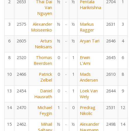
2
2653
Thai Dai
½
-
½
Pentala
2704
1
Van
Harikrishna
Nguyen
3
2575
Alexander
½
-
½
Markus
2631
3
Moiseenko
Ragger
6
2605
Arturs
½
-
½
Aryan Tari
2646
4
Neiksans
8
2520
Thomas
0
-
1
Erwin
2645
6
Beerdsen
L'Ami
10
2466
Patrick
0
-
1
Mads
2610
8
Zelbel
Andersen
13
2454
Daniel
0
-
1
Loek Van
2644
9
Hausrath
Wely
14
2470
Michael
1
-
0
Predrag
2531
12
Feygin
Nikolic
15
2462
Mihail
½
-
½
Alexander
2498
14
Saltaev
Naumann