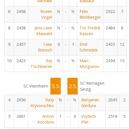
Michalik
Baldauf
6
2458
Roven
½
-
½
Felix
2522
7
Vogel
Blohberger
8
2438
Jens-Uwe
½
-
½
Tor Fredrik
2484
8
Maiwald
Kaasen
9
2457
Uwe
0
-
1
Emil
2433
12
Bönsch
Schmidek
10
2423
Raj
½
-
½
Marc
2394
15
Tischbierek
Morgunov
SC Remagen
5.5
2.5
SC Viernheim
-
Sinzig
4
2656
Yuriy
½
-
½
Benjamin
2645
2
Kryvoruchko
Gledura
5
2661
Anton
1
-
0
Vojtech
2516
5
Korobov
Plat