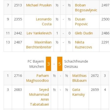
7
2513
Michael Prusikin
½
-
½
Boban
2497
Bogosavljevic
9
2355
Leonardo
½
-
½
Dusan
2500
Costa
Popovic
11
2442
Lev Yankelevich
1
-
0
Gleb Dudin
2486
13
2487
Maximilian
½
-
½
Nikita
2291
Berchtenbreiter
Kuznecovs
FC Bayern
Schachfreunde
3
5
-
München
Deizisau
1
2716
Parham
½
-
½
Matthias
2672
3
Maghsoodloo
Blübaum
3
2683
Seyed
½
-
½
Gata
2659
4
Mohammad
Kamsky
Amin
Tabatabaei