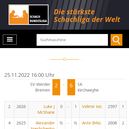
25.11.2022 16:00 Uhr
SV Werder
2
-
6
SK
Bremen
Kirchweyhe
2
2626
Luke J
0
-
1
Velimir Ivic
2597
1
McShane
4
2625
Alexander
½
-
½
Ante Brkic
2608
2
Areshchenko