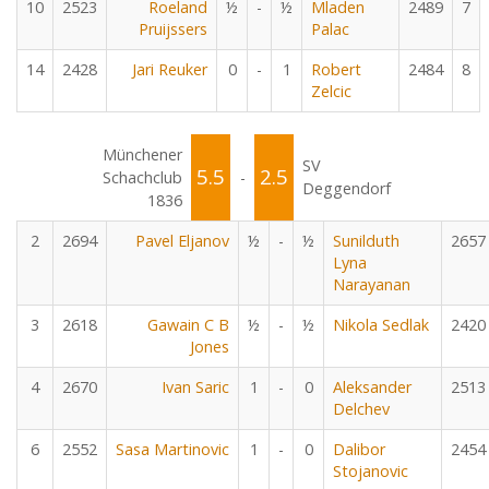
10
2523
Roeland
½
-
½
Mladen
2489
7
Pruijssers
Palac
14
2428
Jari Reuker
0
-
1
Robert
2484
8
Zelcic
Münchener
SV
5.5
2.5
Schachclub
-
Deggendorf
1836
2
2694
Pavel Eljanov
½
-
½
Sunilduth
2657
Lyna
Narayanan
3
2618
Gawain C B
½
-
½
Nikola Sedlak
2420
Jones
4
2670
Ivan Saric
1
-
0
Aleksander
2513
Delchev
6
2552
Sasa Martinovic
1
-
0
Dalibor
2454
Stojanovic