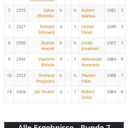
5
2575
Zahar
½
-
½
Robert
2582
3
Efimenko
Markus
7
2527
Romain
0
-
1
Hrvoje
2549
4
Edouard
Stevic
8
2550
Zbynek
½
-
½
Zoran
2507
5
Hracek
Jovanovic
9
2543
Vlastimil
0
-
1
Aleksandar
2484
6
Babula
Kovacevic
10
2523
Roeland
½
-
½
Mladen
2489
7
Pruijssers
Palac
14
2428
Jari Reuker
0
-
1
Robert
2484
8
Zelcic
Alle Ergebnisse - Runde 7