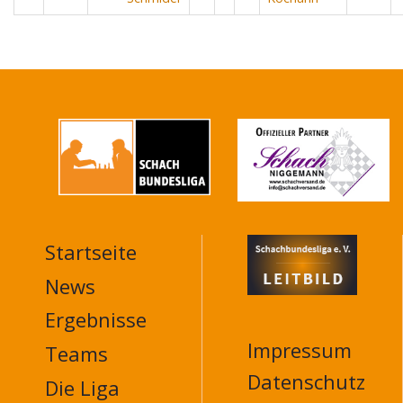
Startseite
MAIN
NAVIGATION
News
FOOTER
Ergebnisse
Impressum
Teams
Datenschutz
Die Liga