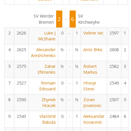
SV Werder
SK
2
6
-
Bremen
Kirchweyhe
2
2626
Luke J
0
-
1
Velimir Ivic
2597
1
McShane
4
2625
Alexander
½
-
½
Ante Brkic
2608
2
Areshchenko
5
2575
Zahar
½
-
½
Robert
2582
3
Efimenko
Markus
7
2527
Romain
0
-
1
Hrvoje
2549
4
Edouard
Stevic
8
2550
Zbynek
½
-
½
Zoran
2507
5
Hracek
Jovanovic
9
2543
Vlastimil
0
-
1
Aleksandar
2484
6
Babula
Kovacevic