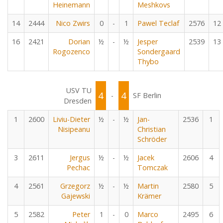
Heinemann
Meshkovs
14
2444
Nico Zwirs
0
-
1
Pawel Teclaf
2576
12
16
2421
Dorian
½
-
½
Jesper
2539
13
Rogozenco
Sondergaard
Thybo
USV TU
4
4
-
SF Berlin
Dresden
1
2600
Liviu-Dieter
½
-
½
Jan-
2536
1
Nisipeanu
Christian
Schröder
3
2611
Jergus
½
-
½
Jacek
2606
4
Pechac
Tomczak
4
2561
Grzegorz
½
-
½
Martin
2580
5
Gajewski
Krämer
5
2582
Peter
1
-
0
Marco
2495
6