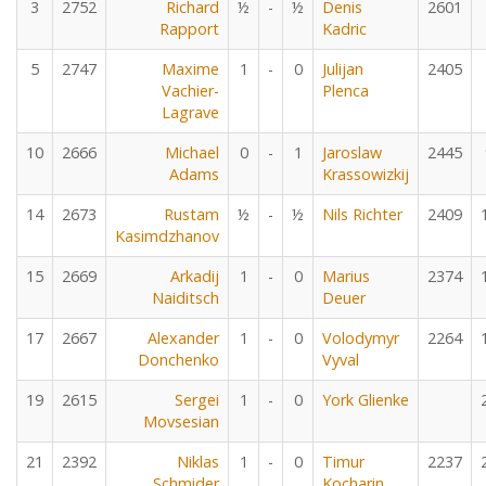
3
2752
Richard
½
-
½
Denis
2601
Rapport
Kadric
5
2747
Maxime
1
-
0
Julijan
2405
Vachier-
Plenca
Lagrave
10
2666
Michael
0
-
1
Jaroslaw
2445
Adams
Krassowizkij
14
2673
Rustam
½
-
½
Nils Richter
2409
Kasimdzhanov
15
2669
Arkadij
1
-
0
Marius
2374
Naiditsch
Deuer
17
2667
Alexander
1
-
0
Volodymyr
2264
Donchenko
Vyval
19
2615
Sergei
1
-
0
York Glienke
Movsesian
21
2392
Niklas
1
-
0
Timur
2237
Schmider
Kocharin