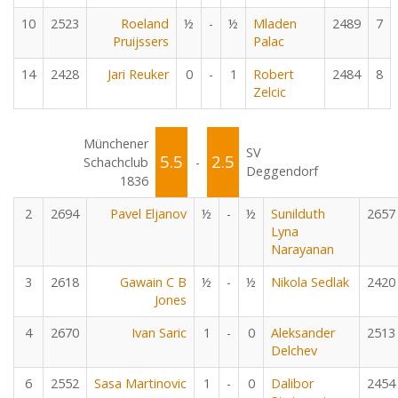
10
2523
Roeland
½
-
½
Mladen
2489
7
Pruijssers
Palac
14
2428
Jari Reuker
0
-
1
Robert
2484
8
Zelcic
Münchener
SV
5.5
2.5
Schachclub
-
Deggendorf
1836
2
2694
Pavel Eljanov
½
-
½
Sunilduth
2657
Lyna
Narayanan
3
2618
Gawain C B
½
-
½
Nikola Sedlak
2420
Jones
4
2670
Ivan Saric
1
-
0
Aleksander
2513
Delchev
6
2552
Sasa Martinovic
1
-
0
Dalibor
2454