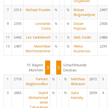
Stojanovic
7
2513
Michael Prusikin
½
-
½
Boban
2497
Bogosavljevic
9
2355
Leonardo
½
-
½
Dusan
2500
Costa
Popovic
11
2442
Lev Yankelevich
1
-
0
Gleb Dudin
2486
13
2487
Maximilian
½
-
½
Nikita
2291
Berchtenbreiter
Kuznecovs
FC Bayern
Schachfreunde
3
5
-
München
Deizisau
1
2716
Parham
½
-
½
Matthias
2672
3
Maghsoodloo
Blübaum
3
2683
Seyed
½
-
½
Gata
2659
4
Mohammad
Kamsky
Amin
Tabatabaei