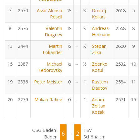
7
2570
Alvar Alonso
½
-
½
Dmitrij
2618
5
Rosell
Kollars
8
2576
Valentin
½
-
½
Andreas
2558
8
Dragnev
Heimann
13
2444
Martin
½
-
½
Stepan
2600
9
Lokander
Zilka
15
2387
Michael
½
-
½
Zdenko
2532
10
Fedorovsky
Kozul
19
2336
Peter Meister
0
-
1
Rustem
2584
11
Dautov
20
2279
Makan Rafiee
0
-
1
Adam
2571
15
Zoltan
Kozak
OSG Baden-
TSV
6
2
-
Baden
Schönaich