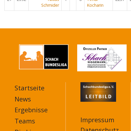
Schmider
Kocharin
Startseite
MAIN
NAVIGATION
News
FOOTER
Ergebnisse
Impressum
Teams
Datenschutz