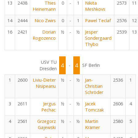
13
2438
Thies
0
-
1
Nikita
2573
11
Heinemann
Meshkovs
14
2444
Nico Zwirs
0
-
1
Pawel Teclaf
2576
12
16
2421
Dorian
½
-
½
Jesper
2539
13
Rogozenco
Sondergaard
Thybo
USV TU
4
4
-
SF Berlin
Dresden
1
2600
Liviu-Dieter
½
-
½
Jan-
2536
1
Nisipeanu
Christian
Schröder
3
2611
Jergus
½
-
½
Jacek
2606
4
Pechac
Tomczak
4
2561
Grzegorz
½
-
½
Martin
2580
5
Gajewski
Krämer