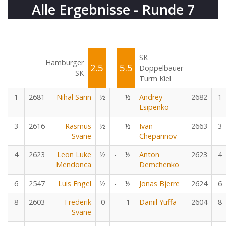
Alle Ergebnisse - Runde 7
SK
Hamburger
2.5
5.5
-
Doppelbauer
SK
Turm Kiel
1
2681
Nihal Sarin
½
-
½
Andrey
2682
1
Esipenko
3
2616
Rasmus
½
-
½
Ivan
2663
3
Svane
Cheparinov
4
2623
Leon Luke
½
-
½
Anton
2623
4
Mendonca
Demchenko
6
2547
Luis Engel
½
-
½
Jonas Bjerre
2624
6
8
2603
Frederik
0
-
1
Daniil Yuffa
2604
8
Svane