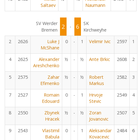
Saltaev
Naumann
SV Werder
SK
2
6
-
Bremen
Kirchweyhe
2
2626
Luke J
0
-
1
Velimir Ivic
2597
1
McShane
4
2625
Alexander
½
-
½
Ante Brkic
2608
2
Areshchenko
5
2575
Zahar
½
-
½
Robert
2582
3
Efimenko
Markus
7
2527
Romain
0
-
1
Hrvoje
2549
4
Edouard
Stevic
8
2550
Zbynek
½
-
½
Zoran
2507
5
Hracek
Jovanovic
9
2543
Vlastimil
0
-
1
Aleksandar
2484
6
Babula
Kovacevic