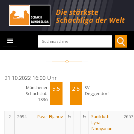
21.10.2022 16:00 Uhr
Münchener
5.5
-
2.5
SV
Schachclub
Deggendorf
1836
2
2694
Pavel Eljanov
½
-
½
Sunilduth
2657
Lyna
Narayanan