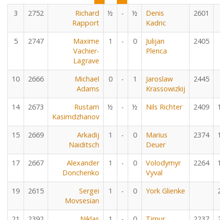
3
2752
Richard
½
-
½
Denis
2601
Rapport
Kadric
5
2747
Maxime
1
-
0
Julijan
2405
Vachier-
Plenca
Lagrave
10
2666
Michael
0
-
1
Jaroslaw
2445
Adams
Krassowizkij
14
2673
Rustam
½
-
½
Nils Richter
2409
Kasimdzhanov
15
2669
Arkadij
1
-
0
Marius
2374
Naiditsch
Deuer
17
2667
Alexander
1
-
0
Volodymyr
2264
Donchenko
Vyval
19
2615
Sergei
1
-
0
York Glienke
Movsesian
21
2392
Niklas
1
-
0
Timur
2237