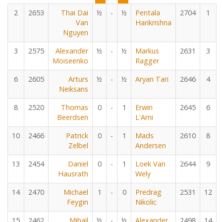
2
2653
Thai Dai
½
-
½
Pentala
2704
1
Van
Harikrishna
Nguyen
3
2575
Alexander
½
-
½
Markus
2631
3
Moiseenko
Ragger
6
2605
Arturs
½
-
½
Aryan Tari
2646
4
Neiksans
8
2520
Thomas
0
-
1
Erwin
2645
6
Beerdsen
L'Ami
10
2466
Patrick
0
-
1
Mads
2610
8
Zelbel
Andersen
13
2454
Daniel
0
-
1
Loek Van
2644
9
Hausrath
Wely
14
2470
Michael
1
-
0
Predrag
2531
12
Feygin
Nikolic
15
2462
Mihail
½
-
½
Alexander
2498
14