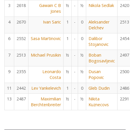
3
2618
Gawain C B
½
-
½
Nikola Sedlak
2420
Jones
4
2670
Ivan Saric
1
-
0
Aleksander
2513
Delchev
6
2552
Sasa Martinovic
1
-
0
Dalibor
2454
Stojanovic
7
2513
Michael Prusikin
½
-
½
Boban
2497
Bogosavljevic
9
2355
Leonardo
½
-
½
Dusan
2500
Costa
Popovic
11
2442
Lev Yankelevich
1
-
0
Gleb Dudin
2486
13
2487
Maximilian
½
-
½
Nikita
2291
Berchtenbreiter
Kuznecovs