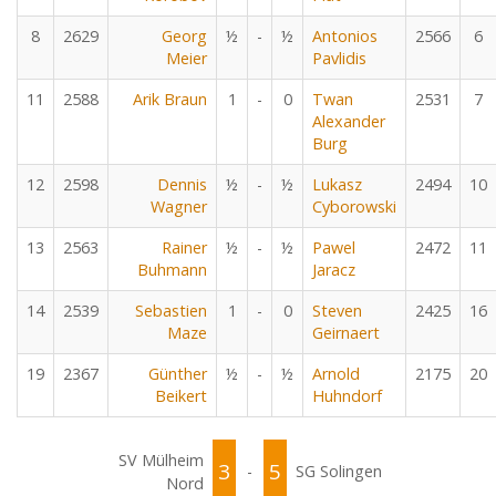
8
2629
Georg
½
-
½
Antonios
2566
6
Meier
Pavlidis
11
2588
Arik Braun
1
-
0
Twan
2531
7
Alexander
Burg
12
2598
Dennis
½
-
½
Lukasz
2494
10
Wagner
Cyborowski
13
2563
Rainer
½
-
½
Pawel
2472
11
Buhmann
Jaracz
14
2539
Sebastien
1
-
0
Steven
2425
16
Maze
Geirnaert
19
2367
Günther
½
-
½
Arnold
2175
20
Beikert
Huhndorf
SV Mülheim
3
5
-
SG Solingen
Nord