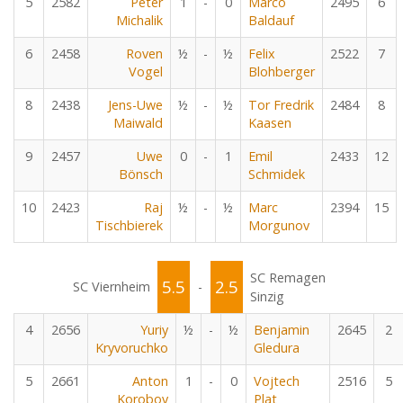
5
2582
Peter
1
-
0
Marco
2495
6
Michalik
Baldauf
6
2458
Roven
½
-
½
Felix
2522
7
Vogel
Blohberger
8
2438
Jens-Uwe
½
-
½
Tor Fredrik
2484
8
Maiwald
Kaasen
9
2457
Uwe
0
-
1
Emil
2433
12
Bönsch
Schmidek
10
2423
Raj
½
-
½
Marc
2394
15
Tischbierek
Morgunov
SC Remagen
5.5
2.5
SC Viernheim
-
Sinzig
4
2656
Yuriy
½
-
½
Benjamin
2645
2
Kryvoruchko
Gledura
5
2661
Anton
1
-
0
Vojtech
2516
5
Korobov
Plat