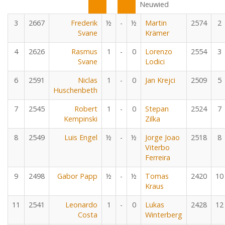
Neuwied
3
2667
Frederik
½
-
½
Martin
2574
2
Svane
Krämer
4
2626
Rasmus
1
-
0
Lorenzo
2554
3
Svane
Lodici
6
2591
Niclas
1
-
0
Jan Krejci
2509
5
Huschenbeth
7
2545
Robert
1
-
0
Stepan
2524
7
Kempinski
Zilka
8
2549
Luis Engel
½
-
½
Jorge Joao
2518
8
Viterbo
Ferreira
9
2498
Gabor Papp
½
-
½
Tomas
2420
10
Kraus
11
2541
Leonardo
1
-
0
Lukas
2428
12
Costa
Winterberg