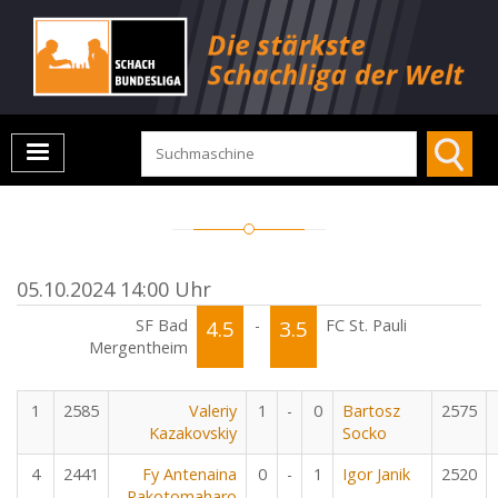
05.10.2024 14:00 Uhr
SF Bad
4.5
-
3.5
FC St. Pauli
Mergentheim
1
2585
Valeriy
1
-
0
Bartosz
2575
Kazakovskiy
Socko
4
2441
Fy Antenaina
0
-
1
Igor Janik
2520
Rakotomaharo