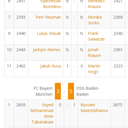
6
2451
Vyacheslav
½
-
½
Benedict
2421
Ikonnikov
Krause
7
2393
Petr Neuman
½
-
½
Monika
2369
Socko
9
2440
Lukas Vlasak
½
-
½
Frank
2340
Sawatzki
10
2443
Jachym Nemec
½
-
½
Jonah
2361
Krause
11
2402
Jakub Kusa
1
-
0
Martin
2323
Voigt
FC Bayern
OSG Baden-
3
5
-
München
Baden
1
2655
Seyed
0
-
1
Rustam
2675
Mohammad
Kasimdzhanov
Amin
Tabatabaei