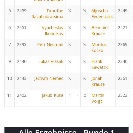
5
2459
Timothe
½
-
½
Aljoscha
2449
Razafindratsima
Feuerstack
6
2451
Vyacheslav
½
-
½
Benedict
2421
Ikonnikov
Krause
7
2393
Petr Neuman
½
-
½
Monika
2369
Socko
9
2440
Lukas Vlasak
½
-
½
Frank
2340
Sawatzki
10
2443
Jachym Nemec
½
-
½
Jonah
2361
Krause
11
2402
Jakub Kusa
1
-
0
Martin
2323
Voigt
Alle Ergebnisse - Runde 1