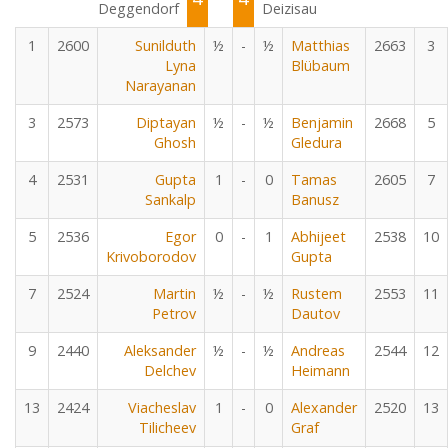
Deggendorf
Deizisau
1
2600
Sunilduth
½
-
½
Matthias
2663
3
Lyna
Blübaum
Narayanan
3
2573
Diptayan
½
-
½
Benjamin
2668
5
Ghosh
Gledura
4
2531
Gupta
1
-
0
Tamas
2605
7
Sankalp
Banusz
5
2536
Egor
0
-
1
Abhijeet
2538
10
Krivoborodov
Gupta
7
2524
Martin
½
-
½
Rustem
2553
11
Petrov
Dautov
9
2440
Aleksander
½
-
½
Andreas
2544
12
Delchev
Heimann
13
2424
Viacheslav
1
-
0
Alexander
2520
13
Tilicheev
Graf