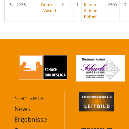
15
2255
Dominic
0
-
1
Ruben
2503
17
Wisnet
Gideon
Köllner
Startseite
MAIN
NAVIGATION
News
FOOTER
Ergebnisse