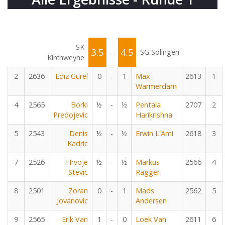
SK
3.5
4.5
-
SG Solingen
Kirchweyhe
2
2636
Ediz Gürel
0
-
1
Max
2613
1
Warmerdam
4
2565
Borki
½
-
½
Pentala
2707
2
Predojevic
Harikrishna
5
2543
Denis
½
-
½
Erwin L'Ami
2618
3
Kadric
7
2526
Hrvoje
½
-
½
Markus
2566
4
Stevic
Ragger
8
2501
Zoran
0
-
1
Mads
2562
5
Jovanovic
Andersen
9
2565
Erik Van
1
-
0
Loek Van
2611
6