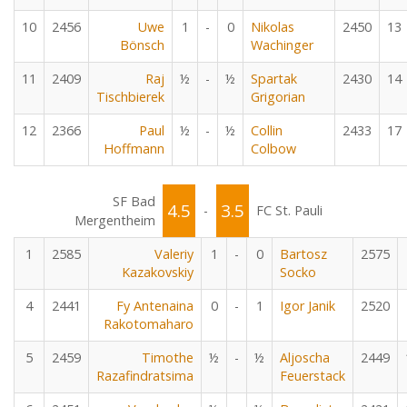
10
2456
Uwe
1
-
0
Nikolas
2450
13
Bönsch
Wachinger
11
2409
Raj
½
-
½
Spartak
2430
14
Tischbierek
Grigorian
12
2366
Paul
½
-
½
Collin
2433
17
Hoffmann
Colbow
SF Bad
4.5
3.5
-
FC St. Pauli
Mergentheim
1
2585
Valeriy
1
-
0
Bartosz
2575
Kazakovskiy
Socko
4
2441
Fy Antenaina
0
-
1
Igor Janik
2520
Rakotomaharo
5
2459
Timothe
½
-
½
Aljoscha
2449
Razafindratsima
Feuerstack