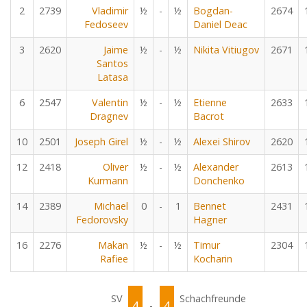
2
2739
Vladimir
½
-
½
Bogdan-
2674
Fedoseev
Daniel Deac
3
2620
Jaime
½
-
½
Nikita Vitiugov
2671
Santos
Latasa
6
2547
Valentin
½
-
½
Etienne
2633
Dragnev
Bacrot
10
2501
Joseph Girel
½
-
½
Alexei Shirov
2620
12
2418
Oliver
½
-
½
Alexander
2613
Kurmann
Donchenko
14
2389
Michael
0
-
1
Bennet
2431
Fedorovsky
Hagner
16
2276
Makan
½
-
½
Timur
2304
Rafiee
Kocharin
SV
Schachfreunde
4
4
-