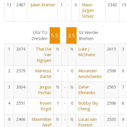
13
2487
Julian Kramer
1
-
0
Klaus-
2342
15
Jürgen
Schulz
USV TU
SV Werder
5.5
2.5
-
Dresden
Bremen
1
2674
Thai Dai
½
-
½
Luke J
2615
3
Van
McShane
Nguyen
2
2579
Mateusz
1
-
0
Alexander
2598
6
Bartel
Areshchenko
3
2604
Jergus
½
-
½
Zahar
2565
7
Pechac
Efimenko
4
2551
Roven
1
-
0
Bobby Sky
2596
8
Vogel
Cheng
9
2466
Maximilian
½
-
½
Lucas van
2530
9
Neef
Foreest