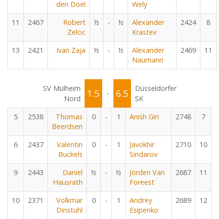
den Doel
Wely
11
2467
Robert
½
-
½
Alexander
2424
8
Zelcic
Krastev
13
2421
Ivan Zaja
½
-
½
Alexander
2469
11
Naumann
SV Mülheim
Düsseldorfer
1.5
6.5
-
Nord
SK
5
2538
Thomas
0
-
1
Anish Giri
2748
7
Beerdsen
6
2437
Valentin
0
-
1
Javokhir
2710
10
Buckels
Sindarov
9
2443
Daniel
½
-
½
Jorden Van
2687
11
Hausrath
Foreest
10
2371
Volkmar
0
-
1
Andrey
2689
12
Dinstuhl
Esipenko