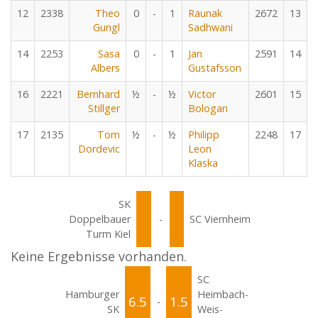
12
2338
Theo
0
-
1
Raunak
2672
13
Gungl
Sadhwani
14
2253
Sasa
0
-
1
Jan
2591
14
Albers
Gustafsson
16
2221
Bernhard
½
-
½
Victor
2601
15
Stillger
Bologan
17
2135
Tom
½
-
½
Philipp
2248
17
Dordevic
Leon
Klaska
SK
Doppelbauer
-
SC Viernheim
Turm Kiel
Keine Ergebnisse vorhanden.
SC
Hamburger
Heimbach-
6.5
1.5
-
SK
Weis-